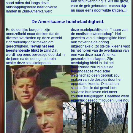
een schijnvertoning is. Als die grote,
soort ratten dat langs deze
voor de gek gehouden, massa d�t
ontsnappingsroute naar diverse
nu maar eens door wilde krijgen...!
landen in Zuid-Amerika werd
De Amerikaanse huichelachtigheid.
En de eerlijke burger in zijn
deze martelpraktijken in “naam van
onnozelheid maar denken dat de
de medische wetenschap”. Het
diverse overheden op deze wereld
geweten van dit slagersgilde bleef
zich werkelijk druk maken om
ook tot ver na de oorlog
gerechtigheid.
Terwijl het een
uitgeschakeld, zo stelde ik eens vast
beestenbende blijkt te zijn!
Dat
bij het horen van de overtuiging van
wordt nog eens bevestigd doordat in
een van deze naar Amerika
de jaren na de oorlog het brein
gesmokkelde slagers. Zijn
achter deze smokkeloperatie,
overtuiging hield in dat het
doodzonde zou zijn als de
hedendaagse medische
wetenschap geen gebruik zou
maken van de destijds door hen
opgedane kennis. Omdat hun
slachtoffers in dat geval toch
sowieso hun leven niet meer
zouden terugkrijgen. Daarmee werd
eigenlijk gezegd: “Houden
jullie nou