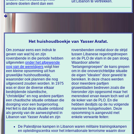
uit Libanon te vertrekken.
andere doelen dient dan een
�
Het huishoudboekje van Yasser Arafat.
Om zomaar eens een indruk te
roversbenden omdat door de strijd
geven van wat hij en zijn
tussen Libanese regeringstroepen
roversbende in die periode hebben
en de PLO de vlam in de pan sloeg.
uitgevreten
onder het afgewende
Waardoor allerlei
oog van de wereldpers
volgt hier
“belangengroepen” de kans grepen
een kleine opsomming uit hun
om in die onoverzichtelijke situatie
gruwelijke huishoudboekje,
de eigen “idealen” door geweld te
waaronder ook plannen die nog
bereiken. In deze chaos werden
uitgevoerd zouden worden. In 1975
door meerdere partijen
was er door de diverse elkaar
gruweldaden bedreven zoals die
bestrijdende islamitische,
hieronder zijn opgesomd maar het
“christelijke” en nog andere partijen
merendeel ervan kwam toch wel uit
een chaotische situatie ontstaan die
de koker van de PLO. En die
doorging voor een burgeroorlog.
hebben destijds op de nu volgende
Het feit is dat deze situatie ontstond
manieren huisgehouden. Deze
als gevolg van de aanwezigheid in
opsomming is aangevuld met
Libanon van Yasser Arafat en zijn
enkele verwante feiten:
De Palestijnse kampen in Libanon waren militaire trainingskampen
en opleidingscentra voor het internationale terrorisme waarin door