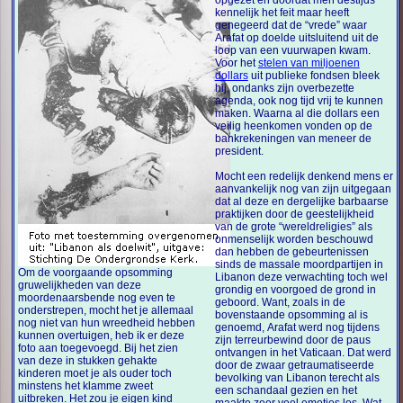
opgezet en doordat men destijds
kennelijk het feit maar heeft
genegeerd dat de “vrede” waar
Arafat op doelde uitsluitend uit de
loop van een vuurwapen kwam.
Voor het
stelen van miljoenen
dollars
uit publieke fondsen bleek
hij, ondanks zijn overbezette
agenda, ook nog tijd vrij te kunnen
maken. Waarna al die dollars een
veilig heenkomen vonden op de
bankrekeningen van meneer de
president.
Mocht een redelijk denkend mens er
aanvankelijk nog van zijn uitgegaan
dat al deze en dergelijke barbaarse
praktijken door de geestelijkheid
van de grote “wereldreligies” als
onmenselijk worden beschouwd
dan hebben de gebeurtenissen
sinds de massale moordpartijen in
Om de voorgaande opsomming
Libanon deze verwachting toch wel
gruwelijkheden van deze
grondig en voorgoed de grond in
moordenaarsbende nog even te
geboord. Want, zoals in de
onderstrepen, mocht het je allemaal
bovenstaande opsomming al is
nog niet van hun wreedheid hebben
genoemd, Arafat werd nog tijdens
kunnen overtuigen, heb ik er deze
zijn terreurbewind door de paus
foto aan toegevoegd. Bij het zien
ontvangen in het Vaticaan. Dat werd
van deze in stukken gehakte
door de zwaar getraumatiseerde
kinderen moet je als ouder toch
bevolking van Libanon terecht als
minstens het klamme zweet
een schandaal gezien en het
uitbreken. Het zou je eigen kind