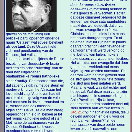
maakt. Van de (
achter de schermen
door de roomse Jezu�eten
bestuurde
) vrijmetselarij hebben wij
niets goeds te verwachten. Het feit
dat deze crimineel behoorde tot de
kringen van deze satanaanbidders
maakt dus wel duidelijk dat er van
het ware evangelie van Jezus
Christus absoluut niets tot 's mans
griezel op de foto links) een
brein was doorgedrongen. En al
politieke partij opgericht onder de
helemaal niet tot zijn hart. In plaats
naam “Ustase”, wat zoveel betekent
daarvan bracht hij een “evangelie”
als
opstand
. Deze Ustase hield
dat voornamelijk werd verkondigd
zich, met goedkeuring van de
met behulp van bijlen, mokers,
Duitsers, het Vaticaan en de
hakmessen, vuurwapens en lucifers.
Italiaanse fascisten tijdens de Duitse
Het was dus een evangelie dat door
bezetting van Joegoslavi� bezig
geen enkel weldenkend mens
met een etnische “zuivering” van de
vrijwillig zou worden aanvaard. En
door hen uitgeroepen
daarom werd het met geweld door
onafhankelijke
rooms katholieke
de strot geduwd, tenminste zolang
staat Kroati�. Een roomse staat die,
die strot nog heel gelaten werd.
dat zat er dus dik in, met de steun en
Maar al te vaak was dat echter niet
medewerking van het Vaticaan het
het geval. Wat deze man vanuit zijn
levenslicht zag. Veel leven had dit
machtspositie, in samenwerking met
echter niet tot gevolg voor de vele
Ante Pavelic en zijn Ustase,
niet-roomsen in deze terreurstaat en
andersdenkenden aandeed doet mij
zij werden dan ook massaal
sterk denken aan wat we lezen in
afgeslacht. De keuze die men kreeg
Jac. 2:6
: “Zijn het niet de rijken, die u
opgedrongen hield in: bekeer je tot
geweld aandoen en die u voor de
het rooms katholieke geloof of sterf.
rechtbanken slepen?” Bij de
Met name de aanhangers van de
rechtspraak van deze beide heren
Oosters Orthodoxe kerk werden
kwam er zelfs nauwelijks een
meedogenloos vervolgd, werden