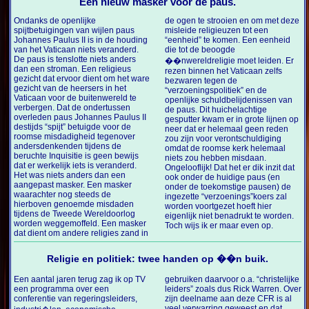
Een nieuw masker voor de paus.
Ondanks de openlijke
de ogen te strooien en om met deze
spijtbetuigingen van wijlen paus
misleide religieuzen tot een
Johannes Paulus II is in de houding
“eenheid” te komen. Een eenheid
van het Vaticaan niets veranderd.
die tot de beoogde
De paus is tenslotte niets anders
��nwereldreligie moet leiden. Er
dan een stroman. Een religieus
rezen binnen het Vaticaan zelfs
gezicht dat ervoor dient om het ware
bezwaren tegen de
gezicht van de heersers in het
“verzoeningspolitiek” en de
Vaticaan voor de buitenwereld te
openlijke schuldbelijdenissen van
verbergen. Dat de ondertussen
de paus. Dit huichelachtige
overleden paus Johannes Paulus II
gesputter kwam er in grote lijnen op
destijds “spijt” betuigde voor de
neer dat er helemaal geen reden
roomse misdadigheid tegenover
zou zijn voor verontschuldiging
andersdenkenden tijdens de
omdat de roomse kerk helemaal
beruchte Inquisitie is geen bewijs
niets zou hebben misdaan.
dat er werkelijk iets is veranderd.
Ongelooflijk! Dat het er dik inzit dat
Het was niets anders dan een
ook onder de huidige paus (en
aangepast masker. Een masker
onder de toekomstige pausen) de
waarachter nog steeds de
ingezette “verzoenings”koers zal
hierboven genoemde misdaden
worden voortgezet hoeft hier
tijdens de Tweede Wereldoorlog
eigenlijk niet benadrukt te worden.
worden weggemoffeld. Een masker
Toch wijs ik er maar even op.
dat dient om andere religies zand in
Religie en politiek: twee handen op ��n buik.
Een aantal jaren terug zag ik op TV
gebruiken daarvoor o.a. “christelijke
een programma over een
leiders” zoals dus Rick Warren. Over
conferentie van regeringsleiders,
zijn deelname aan deze CFR is al
veel verwarring geweest en dat