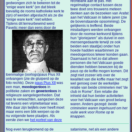
rechtbank aan te pas. Het
gedwongen zich te bekeren tot de
regelmatige contact tussen deze
“enige ware kerk” (en dat bleek
twee doet ons trouwens meteen
toevallig de rooms katholieke kerk te
denken aan de bezoeken van Arafat
zijn) of werden afgeslacht als ze die
aan het Vaticaan in latere jaren (zie
“enige ware kerk” niet wilden.
de bovenstaande opsomming). De
Tijdens dit terreurbewind werd
gelijkenis is treffend. Beide
Pavelic
meer dan eens door de
misdadigers werden ontvangen
door de roomse kerkvorst tijdens
hun “gloriejaren” als duivel in een
mensengedaante terwijl ze ook
beiden een staat(je) onder hun
hoede hadden waarbinnen ze
meedogenloos tekeer konden gaan.
Daarnaast is het zo dat alleen
personen die het Vaticaan goede
diensten hebben bewezen bij de
paus op de koffie mogen komen. Dit
toenmalige (oorlogs)paus Pius XII
zegt niet zozeer iets over de
ontvangen (zie de gluiperd op de
kwaliteit van die koffie maar het zegt
foto rechts). Deze
paus Pius XII
was
wel genoeg over de werkelijke
een man,
meedogenloos
in
relatie van beide criminelen met “de
politieke zaken en
gewetenloos
in
club in Rome”. Een relatie die
religieuze aangelegenheden. Dat
inhield dat hun beider activiteiten
was te verwachten, aangezien deze
voor het Vaticaan van groot belang
rat tevens een vrijmetselaar was.
waren. Anders gezegd:
beide
Wie daar zijn twijfels over heeft moet
criminelen waren ingehuurd om het
maar eens een blik werpen op de
vuile werk voor Rome op te
nu volgende twee plaatjes. Als
knappen
.
eerste zien we
het portret van deze
Nog even terugkomend op de
satanisme, net als een andere