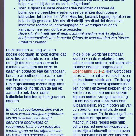
helpen zoals hij dat tot nu toe heeft gedaan”.
Toen al tijdens al deze wreedheden berichten daarover de
buitenwereld bereikten werden deze berichten door roomse
lobbyisten, tot zelfs in het Witte Huis toe, fanatiek tegengesproken en
belachelijk gemaakt. Met als uiteindelijk resultaat dat door deze
intensieve roomse leugencampagne de wereldpers er geen
aandacht meer aan durfde te besteden.
Deze situatie heeft opvallende overeenkomsten met de algehele
doofpotmentaliteit van de media tijdens de wreedheden van Yasser
Arafat in Libanon
.
En zo kunnen we nog wel een
poosje doorgaan. Ik hoop echter dat
In de bijbel wordt het zichtbaar
deze lijst voldoende is om ieder
worden van de werkelijke geest
redelijk denkend mens ervan te
achter, onder andere, het satanische
kunnen overtuigen dat deze,
in
roomse instituut aangehaald in
naam en opdracht van het Vaticaan
,
Openbaring 13:1-2
. Hier wordt deze
begane wreedheden de ware aard
geest van de antichrist beschreven
van het roomse monster laten zien.
als
het beest uit de zee
: “En ik zag
Deze opsomming lezend krijgt men
uit de zee een beest opkomen met
een redelijke indruk van de hel op
tien horens en zeven koppen; en op
aarde die ook deze rooms
zijn horens tien kronen en op zijn
katholieke beesten op hun geweten
koppen namen van godslastering.
hadden.
En het beest wat ik zag was een
luipaard gelijk, en zijn poten als van
En het laat overtuigend zien wat er
een beer en zijn muil als de muil
in deze wereld zou gaan gebeuren
van een leeuw. En de draak gaf hem
als het Vaticaan, niet langer
zijn kracht en zijn troon en grote
gehinderd door wetten of
macht”. In deze regels beschrijft
regeringen, haar eigen gang zou
Johannes het moment waarop dit
kunnen gaan na het afgooien van
beest zijn afschuwelijke kop boven
het overbodig geworden religieuze,
het oppervlak van de zee uitsteekt.