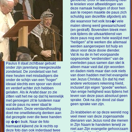
te knielen voor afbeeldingen van
deze namaak heiligen of door hen
aan te roepen maakte de paus zich
schuldig aan dezelfde afgoderij als
die waarvoor het volk Isra�l vele
malen streng werd gewaarschuwd
(en gestraft). Bovendien bleek men
ook tijdens de uitvaartdienst van
deze paus nog een hele waslijst met
“heiligen” af te werken die allemaal
werden aangeroepen tot hulp en
steun voor deze dooie diender.
Vat ik nu de in het voorgaande
opgesomde “verdiensten” van de
overleden paus samen dan stel ik
Paulus II staat zichtbaar gebukt
alleen maar vast dat zijn woorden
onder zijn jarenlang meegezeulde
en daden niets maar dan ook niets
zondelast. De zondelast van het
van doen hadden met het evangelie
mee heulen met misdadigers die
van Jezus Christus. En dat hij met
onder de schijn van een “hoger”
andere verlossers rekening hield,
ideaal slechts een spoor van dood
inclusief zijn eigen “goede” werken.
en verderf achter zich hebben
Van enige heiligheid was tijdens het
gelaten. Als ik Arafat daar zo zie
leven van deze paus absoluut geen
zitten valt het me op dat hij kennelijk
sprake. Ook na zijn dood zal daar
met genoegen zit te luisteren naar
geen sprake van zijn.
wat de paus nu weer staat te
raaskallen. Deze verstandhouding
Zo krabbelen er op deze wereld nog
doet me onwillekeurig denken aan
veel meer van deze zogenaamde
dat gezegde over die twee handen
dienaren van Jezus rond die menen
op ��n buik. Naar de foto
in Zijn Naam te handelen terwijl ze
hiernaast kijkend zie ik rechts op
niet aan Zijn evangelie gehoorzaam
deze foto dan ook inderdaad twee