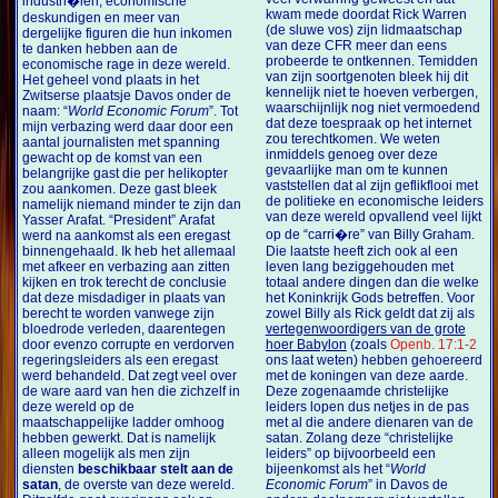
industri�len, economische
kwam mede doordat Rick Warren
deskundigen en meer van
(de sluwe vos) zijn lidmaatschap
dergelijke figuren die hun inkomen
van deze CFR meer dan eens
te danken hebben aan de
probeerde te ontkennen. Temidden
economische rage in deze wereld.
van zijn soortgenoten bleek hij dit
Het geheel vond plaats in het
kennelijk niet te hoeven verbergen,
Zwitserse plaatsje Davos onder de
waarschijnlijk nog niet vermoedend
naam: “
World Economic Forum
”. Tot
dat deze toespraak op het internet
mijn verbazing werd daar door een
zou terechtkomen. We weten
aantal journalisten met spanning
inmiddels genoeg over deze
gewacht op de komst van een
gevaarlijke man om te kunnen
belangrijke gast die per helikopter
vaststellen dat al zijn geflikflooi met
zou aankomen. Deze gast bleek
de politieke en economische leiders
namelijk niemand minder te zijn dan
van deze wereld opvallend veel lijkt
Yasser Arafat. “President” Arafat
op de “carri�re” van Billy Graham.
werd na aankomst als een eregast
binnengehaald. Ik heb het allemaal
Die laatste heeft zich ook al een
met afkeer en verbazing aan zitten
leven lang beziggehouden met
kijken en trok terecht de conclusie
totaal andere dingen dan die welke
dat deze misdadiger in plaats van
het Koninkrijk Gods betreffen. Voor
berecht te worden vanwege zijn
zowel Billy als Rick geldt dat zij als
bloedrode verleden, daarentegen
vertegenwoordigers van de grote
door evenzo corrupte en verdorven
hoer Babylon
(zoals
Openb. 17:1-2
regeringsleiders als een eregast
ons laat weten) hebben gehoereerd
werd behandeld. Dat zegt veel over
met de koningen van deze aarde.
de ware aard van hen die zichzelf in
Deze zogenaamde christelijke
deze wereld op de
leiders lopen dus netjes in de pas
maatschappelijke ladder omhoog
met al die andere dienaren van de
hebben gewerkt. Dat is namelijk
satan. Zolang deze “christelijke
alleen mogelijk als men zijn
leiders” op bijvoorbeeld een
diensten
beschikbaar stelt aan de
bijeenkomst als het “
World
satan
, de overste van deze wereld.
Economic Forum
” in Davos de