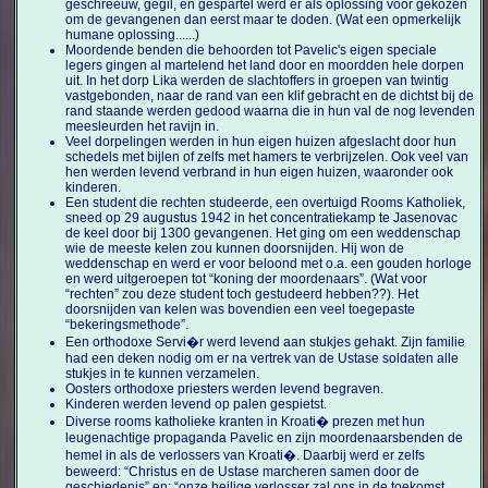
geschreeuw, gegil, en gespartel werd er als oplossing voor gekozen
om de gevangenen dan eerst maar te doden. (Wat een opmerkelijk
humane oplossing......)
Moordende benden die behoorden tot Pavelic's eigen speciale
legers gingen al martelend het land door en moordden hele dorpen
uit. In het dorp Lika werden de slachtoffers in groepen van twintig
vastgebonden, naar de rand van een klif gebracht en de dichtst bij de
rand staande werden gedood waarna die in hun val de nog levenden
meesleurden het ravijn in.
Veel dorpelingen werden in hun eigen huizen afgeslacht door hun
schedels met bijlen of zelfs met hamers te verbrijzelen. Ook veel van
hen werden levend verbrand in hun eigen huizen, waaronder ook
kinderen.
Een student die rechten studeerde, een overtuigd Rooms Katholiek,
sneed op 29 augustus 1942 in het concentratiekamp te Jasenovac
de keel door bij 1300 gevangenen. Het ging om een weddenschap
wie de meeste kelen zou kunnen doorsnijden. Hij won de
weddenschap en werd er voor beloond met o.a. een gouden horloge
en werd uitgeroepen tot “koning der moordenaars”. (Wat voor
“rechten” zou deze student toch gestudeerd hebben??). Het
doorsnijden van kelen was bovendien een veel toegepaste
“bekeringsmethode”.
Een orthodoxe Servi�r werd levend aan stukjes gehakt. Zijn familie
had een deken nodig om er na vertrek van de Ustase soldaten alle
stukjes in te kunnen verzamelen.
Oosters orthodoxe priesters werden levend begraven.
Kinderen werden levend op palen gespietst.
Diverse rooms katholieke kranten in Kroati� prezen met hun
leugenachtige propaganda Pavelic en zijn moordenaarsbenden de
hemel in als de verlossers van Kroati�. Daarbij werd er zelfs
beweerd: “Christus en de Ustase marcheren samen door de
geschiedenis” en: “onze heilige verlosser zal ons in de toekomst