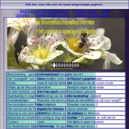
Klik hier voor info over de laatst toegevoegde pagina's.
Best Casinos Not On Gamstop
Online Casino
Beste
Goksites
Gokken Zonder Cruks
Gokken Zonder Cruks
Alverzoening... genade of misleiding?
Licht keert nooit terug
Wie ben ik?
Het “evangelie” van Judas
De werkelijke reden van Jezus' kruisdood
O Babylon, gij grote stad
Home
maar ik had de liefde niet...
Het mysterie van de zonen Gods
Kritiek op de Messias
Spreuken
Bewijzen tegen de evolutie
De drie-eenheid, wat is er mis mee?
Het kruis gepasseerd
Huichelaars gezocht
Openbaring in vogelvlucht
Het bedrog van de kankerbestrijding
Het raadsel van Jahweh
Overdenkingen
Reacties van lezers 2
Staat de wereldklok op vijf voor twaalf?
Een president voor Rome
Mijn belijdenis
Reacties van lezers 3
Het verval van de Evangelische Omroep
Reuzen in Genesis 6
Jezus weende
Waarop is ons doel gericht?
Zij hebben Mozes en de profeten
De afgewezen Messias
Bekeerde ex-moslims
De oorlog is nog niet voorbij
Evolutie? Ze geloven er zelf niet in!
Contact
Links
Het lijden is geen mysterie
De Nederlandse Bijbel Vervalsing
Ouders voor het gerecht
Reacties van lezers 1