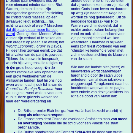
Ditzelfde gaat overigens ook op
andere deelnemers niet vertellen
voor niemand minder dan ene Rick
dat zij verloren zondaren zijn, dat zij
Warren, de man die met zijn
onder Gods toorn leven en daarom
“doelgerichte gemeente” misleiding
op weg zijn naar de eeuwige hel,
de christenheid massaal op een
worden ze nog getolereerd. Uit de
dwaalweg leidt, richting..... tja,
bedoelde toespraak van Rick
richting wat ook al weer? Misschien
Warren werd mij duidelijk dat hij
dat dit plaatje daar meer licht op
echter andere zaken belangrijker
werpt
. Goed gezien! Meneer Warren
vond en ook al die aandacht voor
zit hier zijn verhaal af te steken als
zijn persoontje beslist wel kon
een eregast op (daar is ie weer!) het
waarderen. Daarmee is hij weer
“
World Economic Forum
” in Davos.
eens zo'n triest voorbeeld van een
Hij geeft hier zowaar eerlijk toe dat
“christelijke leider” die velen met
hij al vaker van de partij is geweest.
zich meesleurt richting de klauwen
Tijdens deze bewuste toespraak,
van de satan.
waarin hij overigens alle religies op
Wie aan dat laatste niet (meer) wil
��n grote hoop veegt �n de
meewerken wordt daarentegen
rooms katholieke kerk ophemelt als
hardhandig door de satan uit de
een grote weldoener van de
gelederen van al deze jaknikkers
Afrikaanse landen, laat hij ons nog
weggevaagd. Terugkerend naar het
even weten dat hij ook lid is van de
hoofdonderwerp van deze pagina:
Council on Foreign Relations
. Voor
over enkele van deze jaknikkers las
wie nog niet weet wat dat voor een
ik na de dood van Arafat dat:
club is: deze griezels werken toe
naar een wereldregering en
De Britse premier Blair het graf van Arafat had bezocht waarbij hij
boog
als teken van respect
.
De Franse president Chirac de overleden Arafat een man
van moed
en overtuiging
noemde die de strijd voor een Palestijnse staat
belichaamde.
De Duitse bondskanselier Gerhard Schr�der de dood van Arafat