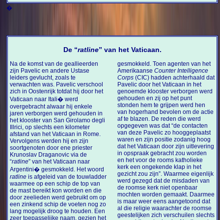
�
De “
ratline
” van het Vaticaan.
Na de komst van de geallieerden
gesmokkeld. Toen agenten van het
zijn Pavelic en andere Ustase
Amerikaanse
Counter Intelligence
leiders gevlucht, zoals te
Corps
(CIC) hadden achterhaald dat
verwachten was. Pavelic verschool
Pavelic door het Vaticaan in het
zich in Oostenrijk totdat hij door het
genoemde klooster verborgen werd
gehouden en zij op het punt
Vaticaan naar Itali� werd
stonden hem te grijpen werd hen
overgebracht alwaar hij enkele
van hogerhand bevolen om de actie
jaren verborgen werd gehouden in
af te blazen. De reden die werd
het klooster van San Girolamo degli
opgegeven was dat “de contacten
Illrici, op slechts een kilometer
van deze Pavelic zo hooggeplaatst
afstand van het Vaticaan in Rome.
waren en zijn positie zodanig hoog
Vervolgens werden hij en zijn
dat het Vaticaan door zijn uitlevering
soortgenoten door ene priester
in opspraak gebracht zou worden
Krunoslav Draganovic via de
en het voor de rooms katholieke
“
ratline
” van het Vaticaan naar
kerk een ongekende klap in het
Argentini� gesmokkeld. Het woord
gezicht zou zijn”. Waarmee eigenlijk
ratline
is afgeleid van de touwladder
werd gezegd dat de misdaden van
waarmee op een schip de top van
de roomse kerk niet openbaar
de mast bereikt kon worden en die
mochten worden gemaakt. Daarmee
door zeelieden werd gebruikt om op
is maar weer eens aangetoond dat
een zinkend schip de voeten nog zo
al die religie waarachter de roomse
lang mogelijk droog te houden. Een
geestelijken zich verschuilen slechts
zeer toepasselijke naam, gezien het