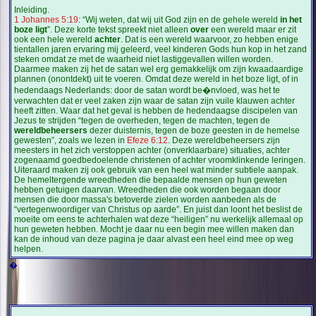
Inleiding.
1 Johannes 5:19
: “Wij weten, dat wij uit God zijn en de gehele wereld
in het
boze ligt
”. Deze korte tekst spreekt niet alleen
over
een wereld maar er zit
ook een hele wereld
achter
. Dat is een wereld waarvoor, zo hebben enige
tientallen jaren ervaring mij geleerd, veel kinderen Gods hun kop in het zand
steken omdat ze met de waarheid niet lastiggevallen willen worden.
Daarmee maken zij het de satan wel erg gemakkelijk om zijn kwaadaardige
plannen (onontdekt) uit te voeren. Omdat deze wereld in het boze ligt, of in
hedendaags Nederlands: door de satan wordt be�nvloed, was het te
verwachten dat er veel zaken zijn waar de satan zijn vuile klauwen achter
heeft zitten. Waar dat het geval is hebben de hedendaagse discipelen van
Jezus te strijden “tegen de overheden, tegen de machten, tegen de
wereldbeheersers
dezer duisternis, tegen de boze geesten in de hemelse
gewesten”, zoals we lezen in
Efeze 6:12
. Deze wereldbeheersers zijn
meesters in het zich verstoppen achter (onverklaarbare) situaties, achter
zogenaamd goedbedoelende christenen of achter vroomklinkende leringen.
Uiteraard maken zij ook gebruik van een heel wat minder subtiele aanpak.
De hemeltergende wreedheden die bepaalde mensen op hun geweten
hebben getuigen daarvan. Wreedheden die ook worden begaan door
mensen die door massa's betoverde zielen worden aanbeden als de
“vertegenwoordiger van Christus op aarde”. En juist dan loont het beslist de
moeite om eens te achterhalen wat deze “heiligen” nu werkelijk allemaal op
hun geweten hebben. Mocht je daar nu een begin mee willen maken dan
kan de inhoud van deze pagina je daar alvast een heel eind mee op weg
helpen.
�