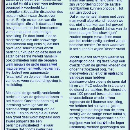
informatie heeft iemand jarenlang
was dat Hij dit als een voor iedereen
zijn veroordeling door de aardse
begrijpelijk voorbeeld kon
rechtbanken kunnen ontlopen. Tot
gebruiken. Zodat Zijn discipelen dus
aan zijn dood toe.
meteen wisten waar Jezus over
Dat er momenteel alsnog met deze
sprak. Er zijn echter ook van die
man wordt afgerekend hebben we
misdadigers die zich daarnaast nog
dus niet te danken aan het gevoel
bezighouden met het terroriseren
voor rechtvaardigheid dat we van de
van een andere dan de eigen
hedendaagse “beschavingen”
bevolking. En daar komt in onze
zouden mogen verwachten maar
moderne tijd met alle aanwezige
aan het rechtvaardig oordeel van de
massamedia nog eens bij dat hier
hemelse rechter. De man waarover
opvallend selectief over wordt
ik het nu heb is wijlen Yasser Arafat.
bericht. Er kruipen op deze door de
satan beheerste wereld namelijk
Mocht je jezelf afvragen waar ik nu
ook criminelen rond die bepalen
eigenlijk op doel: bij deze volgt een
welk nieuws de grote massa wel
overzicht van de gruwelijkheden die
mag bereiken en welk nieuws niet.
onder het toeziend oog, met
Het betreft een aangepaste
medeweten van en/of
in opdracht
“waarheid” en de eigenlijke naam
van
deze man hebben
van deze vorm van berichtgeving is:
plaatsgevonden tijdens de jaren dat
misleiding.
hij en zijn PLO geboefte in Libanon
de dienst uitmaakten. Een dienst die
Met name de gruwelijk vertekende
voor 100 procent bestond uit een
berichten over de gebeurtenissen in
onvoorstelbaar wrede terreur
het Midden Oosten hebben mij al
tegenover de Libanese bevolking,
jarenlang overtuigd van de
we hebben het nu over de jaren
huichelachtige houding van de
zeventig en het begin van de jaren
media. Een houding die dus voor
tachtig van de vorige eeuw, totdat hij
een groot deel wordt bepaald door
en zijn criminele organisatie na het
zware jongens die een
ingrijpen van het Isra�lische leger
berichtgevingsbeleid in elkaar
uiteindelijk werden gedwongen om
draaien dat hoofdzakelijk heel