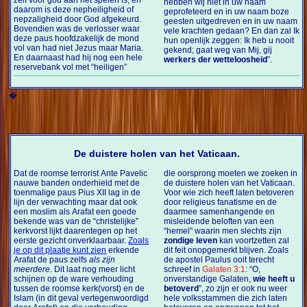
hebben wij niet in uw naam
daarom is deze nepheiligheid of
geprofeteerd en in uw naam boze
nepzaligheid door God afgekeurd.
geesten uitgedreven en in uw naam
Bovendien was de verlosser waar
vele krachten gedaan? En dan zal Ik
deze paus hoofdzakelijk de mond
hun openlijk zeggen: Ik heb u nooit
vol van had niet Jezus maar Maria.
gekend; gaat weg van Mij, gij
En daarnaast had hij nog een hele
werkers der wetteloosheid
”.
reservebank vol met “heiligen”
�
De duistere holen van het Vaticaan.
Dat de roomse terrorist Ante Pavelic
die oorsprong moeten we zoeken in
nauwe banden onderhield met de
de duistere holen van het Vaticaan.
toenmalige paus Pius XII lag in de
Voor wie zich heeft laten betoveren
lijn der verwachting maar dat ook
door religieus fanatisme en de
een moslim als Arafat een goede
daarmee samenhangende en
bekende was van de “christelijke”
misleidende beloften van een
kerkvorst lijkt daarentegen op het
“hemel” waarin men slechts zijn
eerste gezicht onverklaarbaar.
Zoals
zondige leven
kan voortzetten zal
je op dit plaatje kunt zien
erkende
dit feit onopgemerkt blijven. Zoals
Arafat de paus zelfs
als zijn
de apostel Paulus ooit terecht
meerdere
. Dit laat nog meer licht
schreef in
Galaten 3:1
: “O,
schijnen op de ware verhouding
onverstandige Galaten,
wie heeft u
tussen de roomse kerk(vorst) en de
betoverd
”, zo zijn er ook nu weer
Islam (in dit geval vertegenwoordigd
hele volksstammen die zich laten