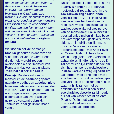
rooms katholieke masker. Waarop
Dat kan dit beest alleen doen als hij
de ware aard van dit heidense
daarv��r
onder
dat oppervlak
instituut (het ondergedoken
heeft geleefd zodat het zich in die
Romeinse rijk) zichtbaar zou
zee eeuwenlang heeft kunnen
worden. De vele slachtoffers van het
verschuilen. De zee is in dit visioen
monsterverbond tussen de monsters
van Johannes het beeld van de
Pius XII en Ante Pavelic hebben
religieuze wereld, dat is dus alles
destijds aan den lijve ondervonden
wat het geestelijke/religieuze leven
wat die ware aard inhoudt. Dus: het
van de mens raakt. Ook al heeft dit
Vaticaan is een werelds, politiek en
beest al enige malen zijn kop boven
occult instituut met een
religieus
het wateroppervlak gestoken, zoals
masker
.
tijdens de Inquisitie en tijdens de,
door het Vaticaan gesteunde,
Wat daar in het kleine staatje
terreurcampagnes van Ante Pavelic
Kroati� gebeurde is daarom een
en Yasser Arafat, dit beest houdt
schaalmodel van de wreedheden
zich nu nog grotendeels verscholen
die de hele wereld zouden
achter de schijn die religie heet. Er
overspoelen als het monster van
zal echter een tijd komen dat de om
Rome zijn klauwen zou uitslaan.
zich heen grijpende wetteloosheid
Zoals het dat ook al deed in
in deze wereld de weg vrij gemaakt
zal hebben voor deze geest van de
Kroati�. Dat de aard van dit
antichrist om zich uit de bedrieglijke
monster en de daarmee gepaard
zee van religie op te kunnen richten
gaande wreedheden
absoluut niets
waarna hij tezamen met de
te maken hebben met het evangelie
antichrist (een mens) een zelfde
van Jezus Christus en daar dan ook
soort huishoudboekje zal bijhouden
niet op gebaseerd zijn, is een
als dat van Yasser Arafat en Ante
uitgemaakte zaak voor wie zijn
Pavelic. De inhoud van deze
gezonde verstand gebruikt.
huishoudboekjes is in het
Tenminste, daar ga ik dan maar
voorgaande al opgesomd.
vanuit.