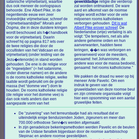
satanische vrijmetselarij, waartoe
gewelddadige
religie die verderop
dus ook meneer de oorlogspaus
zal worden ontmaskerd. De ware
behoorde. Ene Albert Pike, in de
aard en afkomst van de roomse
negentiende eeuw een zeer
religie wordt echter voor de vele
invloedrijke vrijmetselaar, schreef de
miljoenen rooms katholieken
“vrijmetselaarsbijbel”
Morals and
verborgen gehouden.
Dit is wat
Dogma
, die in deze duistere kringen
Albert Pike erover schreef
. De
Nederlandse (vrije) vertaling is als
wordt beschouwd als h�t handboek
volgt: “De tempeliers, net als alle
voor de vrijmetselarij. Daarin
andere geheime orden en hun
schreef hij op pagina 817 iets over
aanverwanten, hadden twee
de twee religies die door de
leringen, ��n was verborgen en
occultisten van het Vaticaan en de
vrijmetselarij (onder leiding van de
gereserveerd voor de meesters,
genaamd: het Johannisme, de
Jezu�etenorde) in stand worden
andere was voor de massa bedoeld,
gehouden. De ene is de religie voor
genaamd: het rooms katholicisme.”
de “ingewijden” (= het satanisme,
onder diverse namen) en de andere
We pakken de draad nu weer op bij
is de rooms katholieke religie, welke
meneer Ante Pavelic. Om een
laatste wordt gebruikt om de grote
indruk te geven van de
massa (het “domme vee”) dom te
gruweldaden van deze roomse beul
houden. De rooms katholieke religie
en zijn criminele organisatie volgt
(de religie voor het domme vee) is
hier een opsomming van een aantal
dan ook niets anders dan een
gruwelijke feiten.
aangepaste vorm van het
De “zuivering” van het terreurstaatje had als resultaat dat er
uiteindelijk enige tienduizenden Joden, zigeuners en meer dan
700.000 orthodoxe Servi�rs werden afgemaakt.
In zijn genadeloze bekeringsmethoden werden Pavelic en de beulen
van de Ustase fanatiek bijgestaan door de roomse aartsbisschop
Stepinac en andere roomse geestelijken.