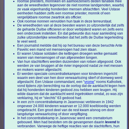
roomse priesters, monniken en aalmoezeniers deden fanatiek mee
aan de wreedheden tegenover de niet roomse landgenoten, waarbij
ze vaak eigenhandig honderden mensen afslachtten. Veel Ustase
eenheden hadden zelfs een roomse priester, monnik of een
vergelijkbare roomse zwartrok als officier.
Ook roomse nonnen vervulden hun taak in deze terreurstaat.
De wreedheden van al deze beesten waren zo uitzonderlijk dat zelfs
de geharde Duitse officieren er door verbijsterd waren en zelfs eens
een onderzoek instelden. En dat gebeurde dus naar aanleiding van
zulke uitzonderlijke wreedheden dat het zelfs de Duitse legerleiding
te veel werd.
Een journalist meldde dat hij op het bureau van deze beruchte Ante
Pavelic een mand vol mensenogen had zien staan.
Er waren Ustase soldaten die kettingen droegen welke gemaakt
waren van mensenogen of van afgesneden tongen.
Van hun slachtoffers werden duizenden van rotsen afgegooid. Ook
werden ze van bruggen af de rivier ingegooid nadat ze met messen
en mokers waren afgeslacht.
Er werden speciale concentratiekampen voor kinderen ingericht
waarin een deel van hen door verwaarlozing stierf of domweg werd
afgeslacht. Een Ustase commandant, een “
vrome
” rooms Katholiek,
vond tijdens zijn berechting na de oorlog dat de aanklacht tegen hem
dat hij honderden kinderen gedood zou hebben een leugen. Hij
wilde daarom dat de aanklacht werd ingetrokken omdat, zo was zijn
verklaring, hij er “slechts” 63 gedood had.
In een zo'n concentratiekamp in Jasenovac verbleven in 1942
ongeveer 24.000 kinderen waarvan er 12.000 koelbloedig werden
omgebracht. Een groot deel van de rest kwam alsnog om door
langdurige verwaarlozing of door vergiftiging.
In het concentratiekamp in Jasenovac werd een crematorium
gebouwd. Men had besloten om de gevangenen daarin
levend
te
verbranden. Vanwege de heftige reacties van de slachtoffers, hun