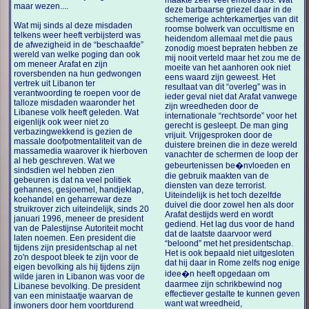
maakte zeer veel emoties los. Wat
maar wezen....
deze barbaarse griezel daar in de
schemerige achterkamertjes van dit
Wat mij sinds al deze misdaden
roomse bolwerk van occultisme en
telkens weer heeft verbijsterd was
heidendom allemaal met die paus
de afwezigheid in de “beschaafde”
zonodig moest bepraten hebben ze
wereld van welke poging dan ook
mij nooit verteld maar het zou me de
om meneer Arafat en zijn
moeite van het aanhoren ook niet
roversbenden na hun gedwongen
eens waard zijn geweest. Het
vertrek uit Libanon ter
resultaat van dit “overleg” was in
verantwoording te roepen voor de
ieder geval niet dat Arafat vanwege
talloze misdaden waaronder het
zijn wreedheden door de
Libanese volk heeft geleden. Wat
internationale “rechtsorde” voor het
eigenlijk ook weer niet zo
gerecht is gesleept. De man ging
verbazingwekkend is gezien de
vrijuit. Vrijgesproken door de
massale doofpotmentaliteit van de
duistere breinen die in deze wereld
massamedia waarover ik hierboven
vanachter de schermen de loop der
al heb geschreven. Wat we
gebeurtenissen be�nvloeden en
sindsdien wel hebben zien
die gebruik maakten van de
gebeuren is dat na veel politiek
diensten van deze terrorist.
gehannes, gesjoemel, handjeklap,
Uiteindelijk is het toch dezelfde
koehandel en geharrewar deze
duivel die door zowel hen als door
struikrover zich uiteindelijk, sinds 20
Arafat destijds werd en wordt
januari 1996, meneer de president
gediend. Het lag dus voor de hand
van de Palestijnse Autoriteit mocht
dat de laatste daarvoor werd
laten noemen. Een president die
“beloond” met het presidentschap.
tijdens zijn presidentschap al net
Het is ook bepaald niet uitgesloten
zo'n despoot bleek te zijn voor de
dat hij daar in Rome zelfs nog enige
eigen bevolking als hij tijdens zijn
idee�n heeft opgedaan om
wilde jaren in Libanon was voor de
daarmee zijn schrikbewind nog
Libanese bevolking. De president
effectiever gestalte te kunnen geven
van een ministaatje waarvan de
want wat wreedheid,
inwoners door hem voortdurend