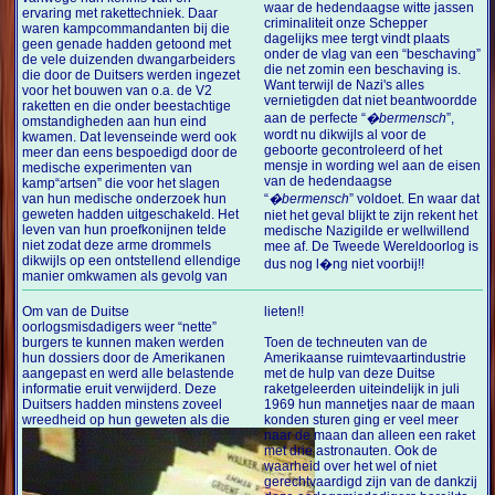
waar de hedendaagse witte jassen
ervaring met rakettechniek. Daar
criminaliteit onze Schepper
waren kampcommandanten bij die
dagelijks mee tergt vindt plaats
geen genade hadden getoond met
onder de vlag van een “beschaving”
de vele duizenden dwangarbeiders
die net zomin een beschaving is.
die door de Duitsers werden ingezet
Want terwijl de Nazi's alles
voor het bouwen van o.a. de V2
vernietigden dat niet beantwoordde
raketten en die onder beestachtige
aan de perfecte “
�bermensch
”,
omstandigheden aan hun eind
wordt nu dikwijls al voor de
kwamen. Dat levenseinde werd ook
geboorte gecontroleerd of het
meer dan eens bespoedigd door de
mensje in wording wel aan de eisen
medische experimenten van
van de hedendaagse
kamp“artsen” die voor het slagen
van hun medische onderzoek hun
“
�bermensch
” voldoet. En waar dat
geweten hadden uitgeschakeld. Het
niet het geval blijkt te zijn rekent het
leven van hun proefkonijnen telde
medische Nazigilde er wellwillend
niet zodat deze arme drommels
mee af. De Tweede Wereldoorlog is
dikwijls op een ontstellend ellendige
dus nog l�ng niet voorbij!!
manier omkwamen als gevolg van
Om van de Duitse
lieten!!
oorlogsmisdadigers weer “nette”
burgers te kunnen maken werden
Toen de techneuten van de
hun dossiers door de Amerikanen
Amerikaanse ruimtevaartindustrie
aangepast en werd alle belastende
met de hulp van deze Duitse
informatie eruit verwijderd. Deze
raketgeleerden uiteindelijk in juli
Duitsers hadden minstens zoveel
1969 hun mannetjes naar de maan
wreedheid op
hun geweten als die
konden sturen ging er veel meer
naar de maan dan alleen een raket
met drie astronauten. Ook de
waarheid over het wel of niet
gerechtvaardigd zijn van de dankzij