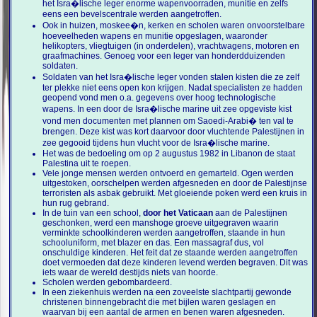
het Isra�lische leger enorme wapenvoorraden, munitie en zelfs
eens een bevelscentrale werden aangetroffen.
Ook in huizen, moskee�n, kerken en scholen waren onvoorstelbare
hoeveelheden wapens en munitie opgeslagen, waaronder
helikopters, vliegtuigen (in onderdelen), vrachtwagens, motoren en
graafmachines. Genoeg voor een leger van honderdduizenden
soldaten.
Soldaten van het Isra�lische leger vonden stalen kisten die ze zelf
ter plekke niet eens open kon krijgen. Nadat specialisten ze hadden
geopend vond men o.a. gegevens over hoog technologische
wapens. In een door de Isra�lische marine uit zee opgeviste kist
vond men documenten met plannen om Saoedi-Arabi� ten val te
brengen. Deze kist was kort daarvoor door vluchtende Palestijnen in
zee gegooid tijdens hun vlucht voor de Isra�lische marine.
Het was de bedoeling om op 2 augustus 1982 in Libanon de staat
Palestina uit te roepen.
Vele jonge mensen werden ontvoerd en gemarteld. Ogen werden
uitgestoken, oorschelpen werden afgesneden en door de Palestijnse
terroristen als asbak gebruikt. Met gloeiende poken werd een kruis in
hun rug gebrand.
In de tuin van een school,
door het Vaticaan
aan de Palestijnen
geschonken, werd een manshoge groeve uitgegraven waarin
verminkte schoolkinderen werden aangetroffen, staande in hun
schooluniform, met blazer en das. Een massagraf dus, vol
onschuldige kinderen. Het feit dat ze staande werden aangetroffen
doet vermoeden dat deze kinderen levend werden begraven. Dit was
iets waar de wereld destijds niets van hoorde.
Scholen werden gebombardeerd.
In een ziekenhuis werden na een zoveelste slachtpartij gewonde
christenen binnengebracht die met bijlen waren geslagen en
waarvan bij een aantal de armen en benen waren afgesneden.