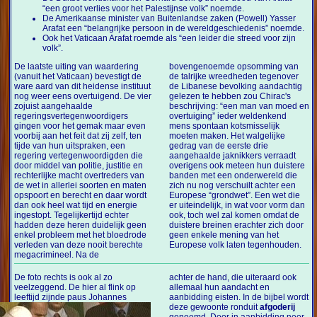
“een groot verlies voor het Palestijnse volk” noemde.
De Amerikaanse minister van Buitenlandse zaken (Powell) Yasser
Arafat een “belangrijke persoon in de wereldgeschiedenis” noemde.
Ook het Vaticaan Arafat roemde als “een leider die streed voor zijn
volk”.
De laatste uiting van waardering
bovengenoemde opsomming van
(vanuit het Vaticaan) bevestigt de
de talrijke wreedheden tegenover
ware aard van dit heidense instituut
de Libanese bevolking aandachtig
nog weer eens overtuigend. De vier
gelezen te hebben zou Chirac's
zojuist aangehaalde
beschrijving: “een man van moed en
regeringsvertegenwoordigers
overtuiging” ieder weldenkend
gingen voor het gemak maar even
mens spontaan kotsmisselijk
voorbij aan het feit dat zij zelf, ten
moeten maken. Het walgelijke
tijde van hun uitspraken, een
gedrag van de eerste drie
regering vertegenwoordigden die
aangehaalde jaknikkers verraadt
door middel van politie, justitie en
overigens ook meteen hun duistere
rechterlijke macht overtreders van
banden met een onderwereld die
de wet in allerlei soorten en maten
zich nu nog verschuilt achter een
opspoort en berecht en daar wordt
Europese “grondwet”. Een wet die
dan ook heel wat tijd en energie
er uiteindelijk, in wat voor vorm dan
ingestopt. Tegelijkertijd echter
ook, toch wel zal komen omdat de
hadden deze heren duidelijk geen
duistere breinen erachter zich door
enkel probleem met het bloedrode
geen enkele mening van het
verleden van deze nooit berechte
Europese volk laten tegenhouden.
megacrimineel. Na de
De foto rechts is ook al zo
achter de hand, die uiteraard ook
veelzeggend. De hier al flink op
allemaal hun aandacht en
leeftijd zijnde
paus Johannes
aanbidding eisten. In de bijbel wordt
deze gewoonte ronduit
afgoderij
genoemd. Door in aanbidding neer