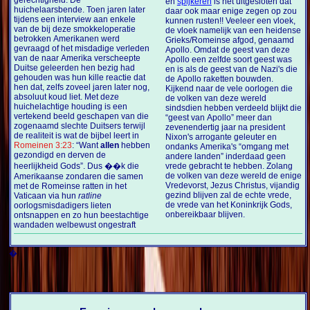
gerechtigheid. De
en
spijkeren
is het uitgesloten dat
huichelaarsbende. Toen jaren later
daar ook maar enige zegen op zou
tijdens een interview aan enkele
kunnen rusten!! Veeleer een vloek,
van de bij deze smokkeloperatie
de vloek namelijk van een heidense
betrokken Amerikanen werd
Grieks/Romeinse afgod, genaamd
gevraagd of het misdadige verleden
Apollo. Omdat de geest van deze
van de naar Amerika verscheepte
Apollo een zelfde soort geest was
Duitse geleerden hen bezig had
en is als de geest van de Nazi's die
gehouden was hun kille reactie dat
de Apollo raketten bouwden.
hen dat, zelfs zoveel jaren later nog,
Kijkend naar de vele oorlogen die
absoluut koud liet. Met deze
de volken van deze wereld
huichelachtige houding is een
sindsdien hebben verdeeld blijkt die
vertekend beeld geschapen van die
“geest van Apollo” meer dan
zogenaamd slechte Duitsers terwijl
zevenendertig jaar na president
de realiteit is wat de bijbel leert in
Nixon's arrogante geleuter en
Romeinen 3:23
: “Want
allen
hebben
ondanks Amerika's “omgang met
gezondigd en derven de
andere landen” inderdaad geen
heerlijkheid Gods”. Dus ��k die
vrede gebracht te hebben. Zolang
de volken van deze wereld de enige
Amerikaanse zondaren die samen
Vredevorst, Jezus Christus, vijandig
met de Romeinse ratten in het
gezind blijven zal de echte vrede,
Vaticaan via hun
ratline
de vrede van het Koninkrijk Gods,
oorlogsmisdadigers lieten
onbereikbaar blijven.
ontsnappen en zo hun beestachtige
wandaden welbewust ongestraft
�