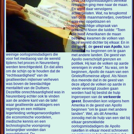
deze oorlogsmisdadigers bereikte
resultaten ging mee naar de maan.
En werd daar vervolgens
achtergelaten. Wat, na terugkomst
van deze maanmannetjes, overbleef
was een opgeblazen en
leugenachtige uitspraak van
president Nixon die luidde: “Toen
die twee Amerikanen de maan
betraden kwamen de volken van
deze wereld dichter bij elkaar. En in
die geest, de
geest van Apollo
, kan
Amerika nu beginnen om te gaan
weinige oorlogsmisdadigers die
met andere landen. De geest van
voor het mediaoog van de wereld
Apollo overschrijdt grenzen en
tijdens het proces in Neurenberg
politiek. Hij kan de volken op aarde
werden terechtgesteld. En dat alles
verenigen in vrede”. Nu was, om te
om de schijn op te houden dat de
beginnen,
Apollo
de naam van een
“rechtvaardigheid” van de
Grieks/Romeinse afgod. Als Nixon
geallieerden mijlenver verheven
dus meende dat in de geest van
was boven de beestachtige
deze afgod de volken op aarde in
mentaliteit van de Duitsers.
vrede verenigd zouden gaan
Dezelfde onrechtvaardigheid was in
worden had hij beslist de hulp
Neurenberg echter ook te vinden
ingeroepen van de
verkeerde
aan de andere kant van de tafel
geest
. Bovendien kon volgens hem
waar geallieerde aanklagers een
Amerika in de geest van Apollo
regering en een militaire
beginnen “om te gaan met andere
legerleiding vertegenwoordigden
landen”. Wel, als dit Amerika
die economische voordelen,
zonodig met de hulp van een stel bij
medische kennis en een
elkaar gesmokkelde
technologische voorsprong
oorlogsmisdadigers de Apollo
belangrijker vonden dan
raketten in elkaar moest schroeven