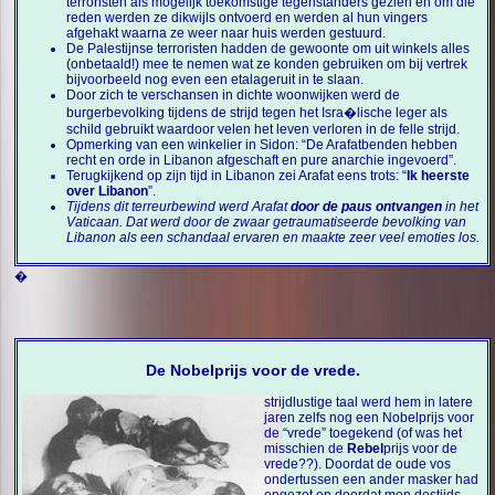
terroristen als mogelijk toekomstige tegenstanders gezien en om die
reden werden ze dikwijls ontvoerd en werden al hun vingers
afgehakt waarna ze weer naar huis werden gestuurd.
De Palestijnse terroristen hadden de gewoonte om uit winkels alles
(onbetaald!) mee te nemen wat ze konden gebruiken om bij vertrek
bijvoorbeeld nog even een etalageruit in te slaan.
Door zich te verschansen in dichte woonwijken werd de
burgerbevolking tijdens de strijd tegen het Isra�lische leger als
schild gebruikt waardoor velen het leven verloren in de felle strijd.
Opmerking van een winkelier in Sidon: “De Arafatbenden hebben
recht en orde in Libanon afgeschaft en pure anarchie ingevoerd”.
Terugkijkend op zijn tijd in Libanon zei Arafat eens trots: “
Ik heerste
over Libanon
”.
Tijdens dit terreurbewind werd Arafat
door de paus ontvangen
in het
Vaticaan. Dat werd door de zwaar getraumatiseerde bevolking van
Libanon als een schandaal ervaren en maakte zeer veel emoties los.
�
De Nobelprijs voor de vrede.
strijdlustige taal werd hem in latere
jaren zelfs nog een Nobelprijs voor
de “vrede” toegekend (of was het
misschien de
Rebel
prijs voor de
vrede??). Doordat de oude vos
ondertussen een ander masker had