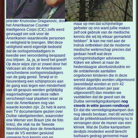
priester Krunoslav Draganovic, door
maar op met dat schijnheilige
het Amerikaanse
Counter
gefoeter op ons want jullie maken
Intelligence Corps
(CIC) zelfs werd
zelf ook gebruik van de medische
gevraagd om ook voor de
kennis die wij bij elkaar gemarteld
Amerikanen waardevolle personen
hebben”. Ik kan me niet aan de
in veiligheid te brengen. Met deze
indruk onttrekken dat de moderne
veiligheid werd eigenlijk bedoeld
medische wetenschap precies dat
dat de oorlogsmisdadigers in
gedaan heeft wat deze
kwestie een veroordeling bespaard
oorlogsmisdadiger adviseerde.
zou blijven. Ja, ja, je leest het goed!!
Kijken we alleen al naar de
Op deze wijze zijn er zowel door het
hedendaagse abortusindustrie en
Vaticaan als door de Amerikanen
de ontstellende aantallen
verscheidene oorlogsmisdadigers
ongeboren kinderen die in deze
van de galg gered. Terwijl er in
wereld dagelijks worden uitgemoord
Neurenberg een schijnproces aan
(wereldwijd worden er zo'n 42
de gang was tegen een minderheid
miljoen abortussen per jaar
van dit gespuis werden gelijktijdig
uitgevoerd!!) dan moeten we
wagonladingen van deze ratten
vaststellen dat de geest van de
verscheept naar plaatsen waar ze
Duitse vernietigingskampen
nog
voor de Amerikanen nog van
steeds in witte jassen rondloopt
.
waarde konden zijn. Zo heb ik eens
En dat die vernietigingskampen dus
een TV documentaire gezien over
nog steeds bestaan, met dit verschil
Duitse raketgeleerden, waaronder
dat de prikkeldraadomheining nu is
ene Werner von Braun (zie de foto
vervangen door de muren van een
links), die vlak na de Tweede
kliniek. Wat de Duitse kampartsen
Wereldoorlog door de Amerikanen
destijds misdeden wordt terecht
naar de VS werden gesluisd
barbaars gedrag genoemd maar
vanwege hun kennis van en