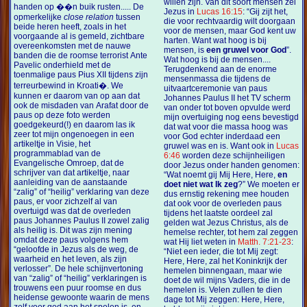
willen zijn. Van dit soort mensen zei
handen op ��n buik rusten..... De
Jezus in
Lucas 16:15
: “Gij zijt het,
opmerkelijke
close relation
tussen
die voor rechtvaardig wilt doorgaan
beide heren heeft, zoals in het
voor de mensen, maar God kent uw
voorgaande al is gemeld, zichtbare
harten. Want wat hoog is bij
overeenkomsten met de nauwe
mensen, is
een gruwel voor God
”.
banden die de roomse terrorist Ante
Wat hoog is bij de mensen....
Pavelic onderhield met de
Terugdenkend aan de enorme
toenmalige paus Pius XII tijdens zijn
mensenmassa die tijdens de
terreurbewind in Kroati�. We
uitvaartceremonie van paus
kunnen er daarom van op aan dat
Johannes Paulus II het TV scherm
ook de misdaden van Arafat door de
van onder tot boven opvulde werd
paus op deze foto werden
mijn overtuiging nog eens bevestigd
goedgekeurd(!) en daarom las ik
dat wat voor die massa hoog was
zeer tot mijn ongenoegen in een
voor God echter inderdaad een
artikeltje in Visie, het
gruwel was en is. Want ook in
Lucas
programmablad van de
6:46
worden deze schijnheiligen
Evangelische Omroep, dat de
door Jezus onder handen genomen:
schrijver van dat artikeltje, naar
“Wat noemt gij Mij Here, Here,
en
aanleiding van de aanstaande
doet niet wat Ik zeg
?” We moeten er
“zalig” of “heilig” verklaring van deze
dus ernstig rekening mee houden
paus, er voor zichzelf al van
dat ook voor de overleden paus
overtuigd was dat de overleden
tijdens het laatste oordeel zal
paus Johannes Paulus II zowel zalig
gelden wat Jezus Christus, als de
als heilig is. Dit was zijn mening
hemelse rechter, tot hem zal zeggen
omdat deze paus volgens hem
wat Hij liet weten in
Matth. 7:21-23
:
“geloofde in Jezus als de weg, de
“Niet een ieder, die tot Mij zegt:
waarheid en het leven, als zijn
Here, Here, zal het Koninkrijk der
verlosser”. De hele schijnvertoning
hemelen binnengaan, maar wie
van “zalig” of “heilig” verklaringen is
doet de wil mijns Vaders, die in de
trouwens een puur roomse en dus
hemelen is. Velen zullen te dien
heidense gewoonte waarin de mens
dage tot Mij zeggen: Here, Here,
zelf voor god aan het spelen is, en