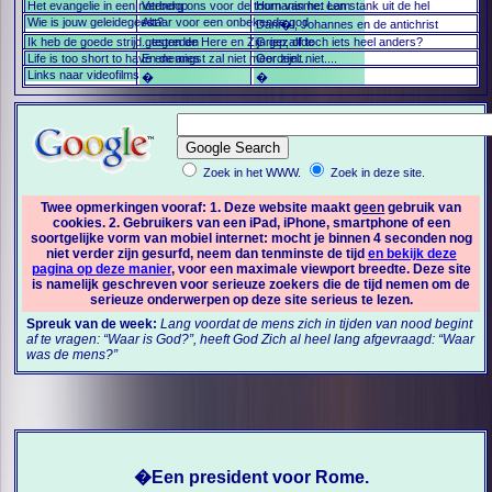
Het evangelie in een notendop
Verberg ons voor de toorn van het Lam
Humanisme: een stank uit de hel
Wie is jouw geleidegeest?
Altaar voor een onbekende god
Dani�l, Johannes en de antichrist
Ik heb de goede strijd gestreden
...tegen de Here en Zijn gezalfde
Griep, of toch iets heel anders?
Life is too short to have enemies
En de angst zal niet meer zijn...
Oordeelt niet....
Links naar videofilms
�
�
Zoek in het WWW.
Zoek in deze site.
Twee opmerkingen vooraf: 1. Deze website maakt
geen
gebruik van
cookies. 2. Gebruikers van een iPad, iPhone, smartphone of een
soortgelijke vorm van mobiel internet: mocht je binnen 4 seconden nog
niet verder zijn gesurfd, neem dan tenminste de tijd
en bekijk deze
pagina op deze manier
, voor een maximale viewport breedte. Deze site
is namelijk geschreven voor serieuze zoekers die de tijd nemen om de
serieuze onderwerpen op deze site serieus te lezen.
Spreuk van de week:
Lang voordat de mens zich in tijden van nood begint
af te vragen: “Waar is God?”, heeft God Zich al heel lang afgevraagd: “Waar
was de mens?”
�
Een president voor Rome.