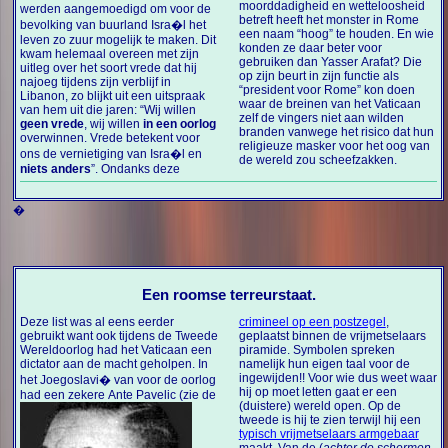
moorddadigheid en wetteloosheid
werden aangemoedigd om voor de
betreft heeft het monster in Rome
bevolking van buurland Isra�l het
een naam “hoog” te houden. En wie
leven zo zuur mogelijk te maken. Dit
konden ze daar beter voor
kwam helemaal overeen met zijn
gebruiken dan Yasser Arafat? Die
uitleg over het soort vrede dat hij
op zijn beurt in zijn functie als
najoeg tijdens zijn verblijf in
“president voor Rome” kon doen
Libanon, zo blijkt uit een uitspraak
waar de breinen van het Vaticaan
van hem uit die jaren: “Wij willen
zelf de vingers niet aan wilden
geen vrede
, wij willen
in een oorlog
branden vanwege het risico dat hun
overwinnen. Vrede betekent voor
religieuze masker voor het oog van
ons de vernietiging van Isra�l en
de wereld zou scheefzakken.
niets anders
”. Ondanks deze
�
Een roomse terreurstaat.
Deze list was al eens eerder
crimineel op een postzegel
,
gebruikt want ook tijdens de Tweede
geplaatst binnen de vrijmetselaars
Wereldoorlog had het Vaticaan een
piramide. Symbolen spreken
dictator aan de macht geholpen. In
namelijk hun eigen taal voor de
ingewijden!! Voor wie dus weet waar
het Joegoslavi� van voor de oorlog
hij op moet letten gaat er een
had een zekere
Ante Pavelic (zie de
(duistere) wereld open. Op de
tweede is hij te zien terwijl hij een
typisch vrijmetselaars armgebaar