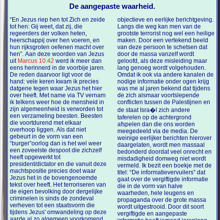
De aangepaste waarheid.
“En Jezus riep hen tot Zich en zeide
objectieve en eerlijke berichtgeving.
tot hen: Gij weet, dat zij, die
Langs die weg kan men van de
regeerders der volken heten,
grootste terrorist nog wel een heilige
heerschappij over hen voeren, en
maken. Door een vertekend beeld
hun rijksgroten oefenen macht over
van deze persoon te schetsen dat
hen”. Aan deze woorden van Jezus
door de massa vanzelf wordt
uit
Marcus 10:42
werd ik meer dan
geloofd, als deze misleiding maar
eens herinnerd in de voorbije jaren.
lang genoeg wordt volgehouden.
De reden daarvoor ligt voor de
Omdat ik ook via andere kanalen de
hand: vele keren kwam ik precies
nodige informatie onder ogen krijg
datgene tegen waar Jezus het hier
was me al jaren bekend dat tijdens
over heeft. Met name via TV vernam
de zich alsmaar voortslepende
ik telkens weer hoe de mensheid in
conflicten tussen de Palestijnen en
zijn algemeenheid is verworden tot
de staat Isra�l zich andere
een verzameling beesten. Beesten
taferelen op de achtergrond
die voortdurend met elkaar
afspelen dan die ons worden
overhoop liggen. Als dat niet
meegedeeld via de media. De
gebeurt in de vorm van een
weinige eerlijker berichten hierover
“burger”oorlog dan is het wel weer
daargelaten, wordt men massaal
een zoveelste despoot die zichzelf
bedonderd doordat veel onrecht en
heeft opgewerkt tot
misdadigheid domweg niet wordt
president/dictator en die vanuit deze
vermeld. Ik bezit een boekje met de
machtspositie precies doet waar
titel: “De informatievervuilers” dat
Jezus het in de bovengenoemde
gaat over de vergiftigde informatie
tekst over heeft. Het terroriseren van
die in de vorm van halve
de eigen bevolking door dergelijke
waarheden, hele leugens en
criminelen is sinds de zondeval
propaganda over de grote massa
verheven tot een staatsvorm die
wordt uitgestrooid. Door dit soort
tijdens Jezus' omwandeling op deze
vergiftigde en aangepaste
aarde al zo algemeen voorkomend