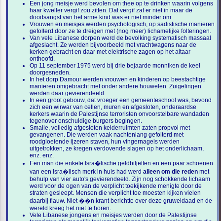
Een jong meisje werd bevolen om thee op te drinken waarin volgens
haar kweller vergif zou zitten. Dat vergif zat er niet in maar de
doodsangst van het arme kind was er niet minder om.
Vrouwen en meisjes werden psychologisch, op sadistische manieren
gefolterd door ze te dreigen met (nog meer) lichamelijke folteringen.
Van vele Libanese dorpen werd de bevolking systematisch massaal
afgeslacht. Ze werden bijvoorbeeld met vrachtwagens naar de
kerken gebracht en daar met elektrische zagen op het altaar
onthoofd.
Op 11 september 1975 werd bij drie bejaarde monniken de keel
doorgesneden.
In het dorp Damour werden vrouwen en kinderen op beestachtige
manieren omgebracht met onder andere houwelen. Zuigelingen
werden daar gevierendeeld.
In een groot gebouw, dat vroeger een gemeenteschool was, bevond
zich een wirwar van cellen, muren en afgesloten, onderaardse
kerkers waarin de Palestijnse terroristen onvoorstelbare wandaden
tegenover onschuldige burgers begingen.
Smalle, volledig afgesloten kelderruimten zaten propvol met
gevangenen. Die werden vaak nachtenlang gefolterd met
roodgloeiende ijzeren staven, hun vingernagels werden
uitgetrokken, ze kregen verdovende slagen op het onderlichaam,
enz. enz.
Een man die enkele Isra�lische geldbiljetten en een paar schoenen
van een Isra�lisch merk in huis had werd
alleen om die reden
met
behulp van vier auto's gevierendeeld. Zijn nog schokkende lichaam
werd voor de ogen van de verplicht toekijkende menigte door de
straten gesleept. Mensen die verplicht toe moesten kijken vielen
daarbij flauw. Niet ��n krant berichtte over deze gruweldaad en de
wereld kreeg het niet te horen.
Vele Libanese jongens en meisjes werden door de Palestijnse