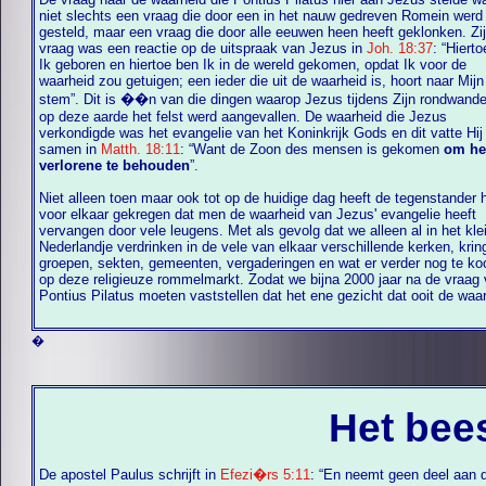
niet slechts een vraag die door een in het nauw gedreven Romein werd
gesteld, maar een vraag die door alle eeuwen heen heeft geklonken. Zi
vraag was een reactie op de uitspraak van Jezus in
Joh. 18:37
: “Hiert
Ik geboren en hiertoe ben Ik in de wereld gekomen, opdat Ik voor de
waarheid zou getuigen; een ieder die uit de waarheid is, hoort naar Mijn
stem”. Dit is ��n van die dingen waarop Jezus tijdens Zijn rondwandeling
op deze aarde het felst werd aangevallen. De waarheid die Jezus
verkondigde was het evangelie van het Koninkrijk Gods en dit vatte Hij
samen in
Matth. 18:11
: “Want de Zoon des mensen is gekomen
om he
verlorene te behouden
”.
Niet alleen toen maar ook tot op de huidige dag heeft de tegenstander 
voor elkaar gekregen dat men de waarheid van Jezus' evangelie heeft
vervangen door vele leugens. Met als gevolg dat we alleen al in het kle
Nederlandje verdrinken in de vele van elkaar verschillende kerken, kringen,
groepen, sekten, gemeenten, vergaderingen en wat er verder nog te koop is
op deze religieuze rommelmarkt. Zodat we bijna 2000 jaar na de vraag
Pontius Pilatus moeten vaststellen dat het ene gezicht dat ooit de waarheid
�
Het bees
De apostel Paulus schrijft in
Efezi�rs 5:11
: “En neemt geen deel aan 