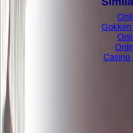
Simila
Onl
Gokken 
Onl
Onli
Casino