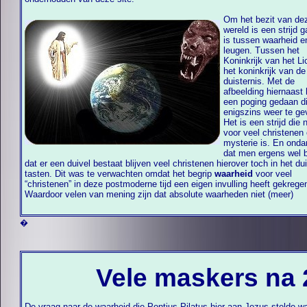
Om het bezit van de
wereld is een strijd 
is tussen waarheid e
leugen. Tussen het
Koninkrijk van het Lich
het koninkrijk van de
duisternis. Met de
afbeelding hiernaast 
een poging gedaan di
enigszins weer te ge
Het is een strijd die 
voor veel christenen
mysterie is. En ond
dat men ergens wel 
dat er een duivel bestaat blijven veel christenen hierover toch in het duister
tasten. Dit was te verwachten omdat het begrip
waarheid
voor veel
“christenen” in deze postmoderne tijd een eigen invulling heeft gekrege
Waardoor velen van mening zijn dat absolute waarheden niet (meer)
�
Vele maskers na 
De vraag naar de waarheid die Pontius Pilatus hier aan Jezus stelde w