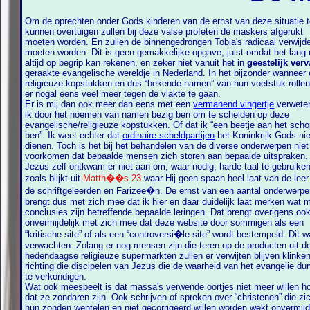
Om de oprechten onder Gods kinderen van de ernst van deze situatie 
kunnen overtuigen zullen bij deze valse profeten de maskers afgerukt
moeten worden. En zullen de binnengedrongen Tobia's radicaal verwijd
moeten worden. Dit is geen gemakkelijke opgave, juist omdat het lang niet
altijd op begrip kan rekenen, en zeker niet vanuit het in
geestelijk v
geraakte evangelische wereldje in Nederland. In het bijzonder wanneer 
religieuze kopstukken en dus “bekende namen” van hun voetstuk rollen blijkt
er nogal eens veel meer tegen de vlakte te gaan.
Er is mij dan ook meer dan eens met een
vermanend vingertje
verwete
ik door het noemen van namen bezig ben om te schelden op deze
evangelische/religieuze kopstukken. Of dat ik “een beetje aan het schoppen
ben”. Ik weet echter dat
ordinaire scheldpartijen
het Koninkrijk Gods nie
dienen. Toch is het bij het behandelen van de diverse onderwerpen niet te
voorkomen dat bepaalde mensen zich storen aan bepaalde uitspraken
Jezus zelf ontkwam er niet aan om, waar nodig, harde taal te gebruiken
zoals blijkt uit
Matth��s 23
waar Hij geen spaan heel laat van de leer
de schriftgeleerden en Farizee�n. De ernst van een aantal onderwerpen
brengt dus met zich mee dat ik hier en daar duidelijk laat merken wat m
conclusies zijn betreffende bepaalde leringen. Dat brengt overigens ook bijna
onvermijdelijk met zich mee dat deze website door sommigen als een
“kritische site” of als een “controversi�le site” wordt bestempeld. Dit was te
verwachten. Zolang er nog mensen zijn die teren op de producten uit d
hedendaagse religieuze supermarkten zullen er verwijten blijven klinken
richting die discipelen van Jezus die de waarheid van het evangelie du
te verkondigen.
Wat ook meespeelt is dat massa's verwende oortjes niet meer willen h
dat ze zondaren zijn. Ook schrijven of spreken over “christenen” die zich in
hun zonden wentelen en niet gecorrigeerd willen worden wekt onvermijde