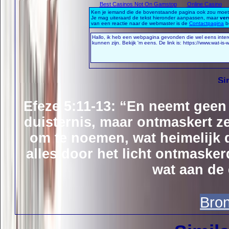
Efeze 5:11-13: “En neemt geen
duisternis, maar ontmaskert ze 
om te noemen, wat heimelijk d
alles door het licht ontmasker
wat aan de 
Bro