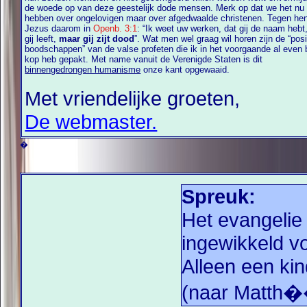
de woede op van deze geestelijk dode mensen. Merk op dat we het nu 
hebben over ongelovigen maar over afgedwaalde christenen. Tegen hen zei
Jezus daarom in
Openb. 3:1
: “Ik weet uw werken, dat gij de naam hebt, dat
gij leeft,
maar gij zijt dood
”. Wat men wel graag wil horen zijn de “posi
boodschappen” van de valse profeten die ik in het voorgaande al even bij de
kop heb gepakt. Met name vanuit de Verenigde Staten is dit
binnengedrongen humanisme
onze kant opgewaaid.
Met vriendelijke groeten,
De webmaster.
�
Spreuk:
Het evangelie 
ingewikkeld v
Alleen een kin
(naar Matth�