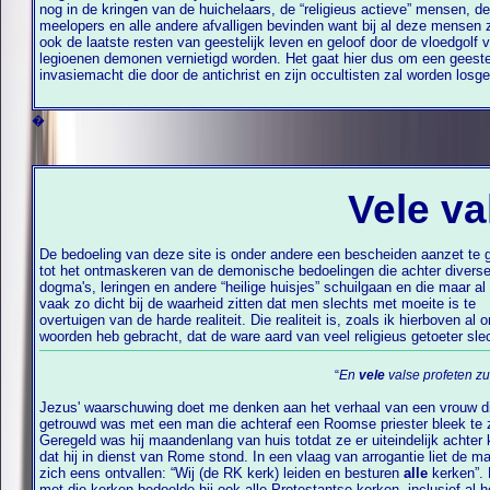
nog in de kringen van de huichelaars, de “religieus actieve” mensen, d
meelopers en alle andere afvalligen bevinden want bij al deze mensen zullen
ook de laatste resten van geestelijk leven en geloof door de vloedgolf 
legioenen demonen vernietigd worden. Het gaat hier dus om een geestelijke
invasiemacht die door de antichrist en zijn occultisten zal worden losgelaten
�
Vele va
De bedoeling van deze site is onder andere een bescheiden aanzet te
tot het ontmaskeren van de demonische bedoelingen die achter divers
dogma's, leringen en andere “heilige huisjes” schuilgaan en die maar al 
vaak zo dicht bij de waarheid zitten dat men slechts met moeite is te
overtuigen van de harde realiteit. Die realiteit is, zoals ik hierboven al 
woorden heb gebracht, dat de ware aard van veel religieus getoeter sle
“
En
vele
valse profeten z
Jezus' waarschuwing doet me denken aan het verhaal van een vrouw d
getrouwd was met een man die achteraf een Roomse priester bleek te zijn.
Geregeld was hij maandenlang van huis totdat ze er uiteindelijk achte
dat hij in dienst van Rome stond. In een vlaag van arrogantie liet de man
zich eens ontvallen: “Wij (de RK kerk) leiden en besturen
alle
kerken”.
met die kerken bedoelde hij ook alle Protestantse kerken, inclusief al h