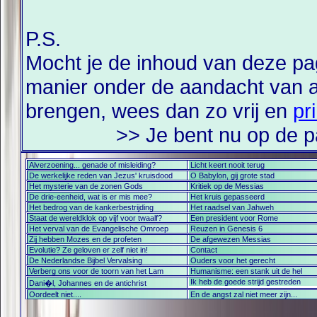
P.S.
Mocht je de inhoud van deze pa
manier onder de aandacht van a
brengen, wees dan zo vrij en
pr
>> Je bent nu op de pa
Alverzoening... genade of misleiding?
Licht keert nooit terug
De werkelijke reden van Jezus' kruisdood
O Babylon, gij grote stad
Het mysterie van de zonen Gods
Kritiek op de Messias
De drie-eenheid, wat is er mis mee?
Het kruis gepasseerd
Het bedrog van de kankerbestrijding
Het raadsel van Jahweh
Staat de wereldklok op vijf voor twaalf?
Een president voor Rome
Het verval van de Evangelische Omroep
Reuzen in Genesis 6
Zij hebben Mozes en de profeten
De afgewezen Messias
Evolutie? Ze geloven er zelf niet in!
Contact
De Nederlandse Bijbel Vervalsing
Ouders voor het gerecht
Verberg ons voor de toorn van het Lam
Humanisme: een stank uit de hel
Ik heb de goede strijd gestreden
Dani�l, Johannes en de antichrist
Oordeelt niet....
En de angst zal niet meer zijn...