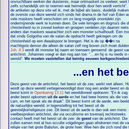
onvruchtbare werken der duisternis, maar ontmaskert ze veeleer, want 
zelfs schandelijk om te noemen wat heimelijk door hen wordt verricht”.
de artikelen op deze site wil ik, met de bijbel als basis, duidelijk maken
de overste van deze wereld zich sinds het drama in de hof van Eden a
vele maskers heeft verscholen om zo lang mogelijk onontdekt zijn
ondermijnende werk te kunnen doen. De vele leringen en dogma's die 
christenheid nu in zoveel kerken en groepen verdelen zijn daarom niets
anders dan maskers waarachter zich een monster schuilhoudt. Een mo
dat sinds Golgotha van de satan de opdracht heeft gekregen om de
christenheid op een dwaalspoor te brengen. Het is de op ��n na
machtigste demon die alleen de satan zelf nog boven zich moet dulden
Joh. 4:3
wordt dit monster bij naam en toenaam genoemd: de geest va
antichrist. Johannes voegt er dan nog aan toe: “....en hij is nu reeds in
wereld”.
We moeten vaststellen dat twintig eeuwen kerkgeschiedeni
...en het b
Deze geest van de antichrist, het beest uit de zee, werkt niet alleen. Hi
wordt op deze wereld vertegenwoordigd door nog een ander beest en dat
beest komt in
Openbaring 13:11
het wereldtoneel opdraven: “En ik zag een
ander beest opkomen
uit de aarde
en het had twee horens als die van
Lam, en het sprak als de draak”. Dit beest komt uit de aarde, een beeld van
de natuurlijke wereld, in tegenstelling tot het beest uit de
geestelijke/religieuze zee. Dit beest uit de aarde is dan ook een mens: de
veelbesproken antichrist, die via occultisme en tovenarij rechtstreeks
contact heeft met het beest uit de zee: de
geest
van de antichrist. Die
zullen samen met al hun occulte volgelingen gaan afrekenen met de valse
religie van het grote Babylon, de grote hoer. Wee hen die zich rond die t