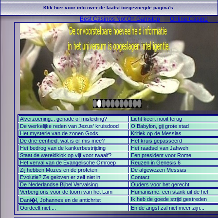
Klik hier voor info over de laatst toegevoegde pagina's.
Best Casinos Not On Gamstop
Online Casino
Alverzoening... genade of misleiding?
Licht keert nooit terug
De werkelijke reden van Jezus' kruisdood
O Babylon, gij grote stad
Het mysterie van de zonen Gods
Kritiek op de Messias
De drie-eenheid, wat is er mis mee?
Het kruis gepasseerd
Het bedrog van de kankerbestrijding
Het raadsel van Jahweh
Staat de wereldklok op vijf voor twaalf?
Een president voor Rome
Het verval van de Evangelische Omroep
Reuzen in Genesis 6
Zij hebben Mozes en de profeten
De afgewezen Messias
Evolutie? Ze geloven er zelf niet in!
Contact
De Nederlandse Bijbel Vervalsing
Ouders voor het gerecht
Verberg ons voor de toorn van het Lam
Humanisme: een stank uit de hel
Ik heb de goede strijd gestreden
Dani�l, Johannes en de antichrist
Oordeelt niet....
En de angst zal niet meer zijn...