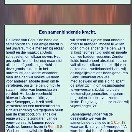
Een samenbindende kracht.
De liefde van God is de band die
wil bereid te zijn om voor anderen
samenbindt en is de enige kracht in
offers te brengen, moeite te willen
het universum die mensen bij elkaar
doen om de ander te helpen. Zelfs
houdt en die maakt dat Gods
al kost het meer tijd, geld en moeite
schepselen om elkaar geven. Het
dan we hadden voorzien. Zonder
gezegde: “wel uit het oog maar niet
liefde functioneert absoluut niets en
uit het hart” geeft enig inzicht in
valt alles uit elkaar. In deze tijd van
deze grootste kracht in het
opkomende wetteloosheid zien wij
universum, een kracht waardoor
dit dagelijks om ons heen gebeuren.
men uit eigen wil moeite wil doen
Gebruikmakend van veel
voor anderen. Moeite doen om te
mediageweld en misleiding spant
verplegen, om te helpen, om bij te
de satan zich in om gezinsbanden
staan in tijden van tegenslag en
te verwoesten. Zodat huidige en
verdriet. Het beste voorbeeld
toekomstige generaties jongeren
hiervan is Jezus zelf die, zijnde
opgroeien in een leven zonder
onze Schepper, zichzelf heeft
liefde. De gevolgen daarvan zien wij
vernederd tot een mensenkind en
vrijwel dagelijks.
zich als zodanig overgegeven heeft
aan de kruisdood, om langs die
Samengevat vinden wij de
enige weg ons zondaren van de
geestelijke wet van de
eeuwige straf te kunnen redden.
samenbindende liefde in
1 Cor. 13
Zoals we kunnen lezen in
Rom. 5:8
:
waarvan ik hier vers 2 weergeef: “Al
“God echter bewijst zijn liefde
ware het, dat ik profetische gaven