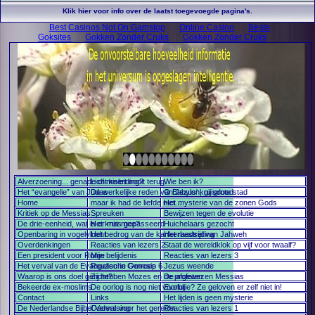
Klik hier voor info over de laatst toegevoegde pagina's.
Best Casinos Not On Gamstop
Online Casino
Beste
Goksites
Gokken Zonder Cruks
Gokken Zonder Cruks
Alverzoening... genade of misleiding?
Licht keert nooit terug
Wie ben ik?
Het “evangelie” van Judas
De werkelijke reden van Jezus' kruisdood
O Babylon, gij grote stad
Home
maar ik had de liefde niet...
Het mysterie van de zonen Gods
Kritiek op de Messias
Spreuken
Bewijzen tegen de evolutie
De drie-eenheid, wat is er mis mee?
Het kruis gepasseerd
Huichelaars gezocht
Openbaring in vogelvlucht
Het bedrog van de kankerbestrijding
Het raadsel van Jahweh
Overdenkingen
Reacties van lezers 2
Staat de wereldklok op vijf voor twaalf?
Een president voor Rome
Mijn belijdenis
Reacties van lezers 3
Het verval van de Evangelische Omroep
Reuzen in Genesis 6
Jezus weende
Waarop is ons doel gericht?
Zij hebben Mozes en de profeten
De afgewezen Messias
Bekeerde ex-moslims
De oorlog is nog niet voorbij
Evolutie? Ze geloven er zelf niet in!
Contact
Links
Het lijden is geen mysterie
De Nederlandse Bijbel Vervalsing
Ouders voor het gerecht
Reacties van lezers 1