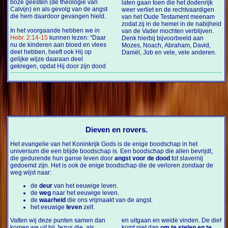
boze geesten (de theologie van
laten gaan toen die het dodenrijk
Calvijn) en als gevolg van de angst
weer verliet en de rechtvaardigen
die hem daardoor gevangen hield.
van het Oude Testament meenam
zodat zij in de hemel in de nabijheid
In het voorgaande hebben we in
van de Vader mochten verblijven.
Hebr. 2:14-15
kunnen lezen: “Daar
Denk hierbij bijvoorbeeld aan
nu de kinderen aan bloed en vlees
Mozes, Noach, Abraham, David,
deel hebben, heeft ook Hij op
Daniël, Job en vele, vele anderen.
gelijke wijze daaraan deel
gekregen, opdat Hij door zijn dood
Dieven en rovers.
Het evangelie van het Koninkrijk Gods is de enige boodschap in het
universum die een blijde boodschap is. Een boodschap die allen bevrijdt,
die gedurende hun ganse leven door
angst voor de dood
tot slavernij
gedoemd zijn. Het is ook de enige boodschap die de verloren zondaar de
weg wijst naar:
de
deur
van het eeuwige leven.
de
weg
naar het eeuwige leven.
de
waarheid
die ons vrijmaakt van de angst.
het eeuwige
leven
zelf.
Vatten wij deze punten samen dan
en uitgaan en weide vinden. De dief
komen we uit bij Jezus die, als
komt niet dan
om te stelen en te