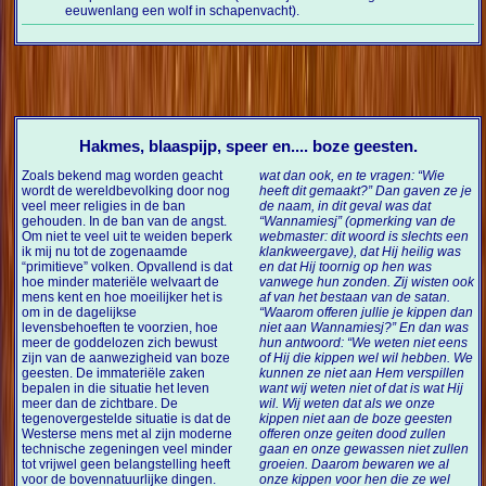
eeuwenlang een wolf in schapenvacht).
Hakmes, blaaspijp, speer en.... boze geesten.
Zoals bekend mag worden geacht
wat dan ook, en te vragen: “Wie
wordt de wereldbevolking door nog
heeft dit gemaakt?” Dan gaven ze je
veel meer religies in de ban
de naam, in dit geval was dat
gehouden. In de ban van de angst.
“Wannamiesj” (opmerking van de
Om niet te veel uit te weiden beperk
webmaster: dit woord is slechts een
ik mij nu tot de zogenaamde
klankweergave), dat Hij heilig was
“primitieve” volken. Opvallend is dat
en dat Hij toornig op hen was
hoe minder materiële welvaart de
vanwege hun zonden. Zij wisten ook
mens kent en hoe moeilijker het is
af van het bestaan van de satan.
om in de dagelijkse
“Waarom offeren jullie je kippen dan
levensbehoeften te voorzien, hoe
niet aan Wannamiesj?” En dan was
meer de goddelozen zich bewust
hun antwoord: “We weten niet eens
zijn van de aanwezigheid van boze
of Hij die kippen wel wil hebben. We
geesten. De immateriële zaken
kunnen ze niet aan Hem verspillen
bepalen in die situatie het leven
want wij weten niet of dat is wat Hij
meer dan de zichtbare. De
wil. Wij weten dat als we onze
tegenovergestelde situatie is dat de
kippen niet aan de boze geesten
Westerse mens met al zijn moderne
offeren onze geiten dood zullen
technische zegeningen veel minder
gaan en onze gewassen niet zullen
tot vrijwel geen belangstelling heeft
groeien. Daarom bewaren we al
voor de bovennatuurlijke dingen.
onze kippen voor hen die ze wel