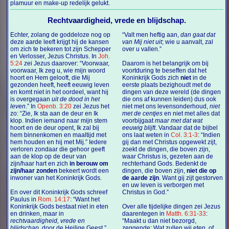
plamuur en make-up redelijk gelukt.
Rechtvaardigheid, vrede en blijdschap.
Echter, zolang de goddeloze nog op
“Valt men heftig aan,
dan gaat dat
deze aarde leeft krijgt hij de kansen
van Mij niet uit
; wie u aanvalt, zal
om zich te bekeren tot zijn Schepper
over u vallen.”
en Verlosser, Jezus Christus. In
Joh.
5:24
zei Jezus daarover: “Voorwaar,
Daarom is het belangrijk om bij
voorwaar, Ik zeg u, wie mijn woord
voortduring te beseffen dat het
hoort en Hem gelooft, die Mij
Koninkrijk Gods zich
niet
in de
gezonden heeft, heeft eeuwig leven
eerste plaats bezighoudt met de
en komt niet in het oordeel, want hij
dingen van deze wereld (de dingen
is overgegaan
uit de dood in het
die ons af kunnen leiden) dus ook
leven
.” In
Openb. 3:20
zei Jezus het
niet met ons levensonderhoud,
niet
zo: “Zie, Ik sta aan de deur en Ik
met de centjes
en niet met alles dat
klop. Indien iemand naar mijn stem
voorbijgaat
maar met dat wat
hoort en de deur opent, Ik zal bij
eeuwig blijft
. Vandaar dat de bijbel
hem binnenkomen en maaltijd met
ons laat weten in
Col. 3:1-3
: “Indien
hem houden en hij met Mij.” Iedere
gij dan met Christus opgewekt zijt,
verloren zondaar die gehoor geeft
zoekt de dingen, die boven zijn,
aan de klop op de deur van
waar Christus is, gezeten aan de
zijn/haar hart en zich
in berouw om
rechterhand Gods. Bedenkt de
zijn/haar zonden
bekeert wordt een
dingen, die boven zijn,
niet die op
inwoner van het Koninkrijk Gods.
de aarde zijn
. Want gij zijt gestorven
en uw leven is verborgen met
En over dit Koninkrijk Gods schreef
Christus in God.”
Paulus in
Rom. 14:17
: “Want het
Koninkrijk Gods bestaat niet in eten
Over alle tijdelijke dingen zei Jezus
en drinken, maar in
daarentegen in
Matth. 6:31-33
:
rechtvaardigheid, vrede en
“Maakt u dan niet bezorgd,
blijdschap
, door de Heilige Geest.”
zeggende: Wat zullen wij eten, of