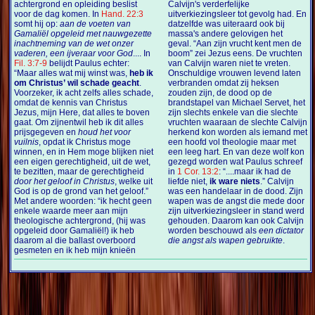
achtergrond en opleiding beslist
Calvijn's verderfelijke
voor de dag komen. In
Hand. 22:3
uitverkiezingsleer tot gevolg had. En
somt hij op:
aan de voeten van
datzelfde was uiteraard ook bij
Gamaliël opgeleid met nauwgezette
massa's andere gelovigen het
inachtneming van de wet onzer
geval. “Aan zijn vrucht kent men de
vaderen, een ijveraar voor God
.... In
boom” zei Jezus eens. De vruchten
Fil. 3:7-9
belijdt Paulus echter:
van Calvijn waren niet te vreten.
“Maar alles wat mij winst was,
heb ik
Onschuldige vrouwen levend laten
om Christus’ wil schade geacht
.
verbranden omdat zij heksen
Voorzeker, ik acht zelfs alles schade,
zouden zijn, de dood op de
omdat de kennis van Christus
brandstapel van Michael Servet, het
Jezus, mijn Here, dat alles te boven
zijn slechts enkele van die slechte
gaat. Om zijnentwil heb ik dit alles
vruchten waaraan de slechte Calvijn
prijsgegeven en
houd het voor
herkend kon worden als iemand met
vuilnis
, opdat ik Christus moge
een hoofd vol theologie maar met
winnen, en in Hem moge blijken niet
een leeg hart. En van deze wolf kon
een eigen gerechtigheid, uit de wet,
gezegd worden wat Paulus schreef
te bezitten, maar de gerechtigheid
in
1 Cor. 13:2
: “....maar ik had de
door het geloof in Christus
, welke uit
liefde niet,
ik ware niets
.” Calvijn
God is op de grond van het geloof.”
was een handelaar in de dood. Zijn
Met andere woorden: “ik hecht geen
wapen was de angst die mede door
enkele waarde meer aan mijn
zijn uitverkiezingsleer in stand werd
theologische achtergrond, (hij was
gehouden. Daarom kan ook Calvijn
opgeleid door Gamaliël!) ik heb
worden beschouwd als
een dictator
daarom al die ballast overboord
die angst als wapen gebruikte
.
gesmeten en ik heb mijn knieën