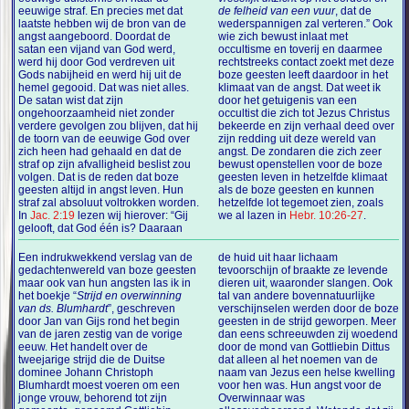
eeuwige straf. En precies met dat
de felheid van een vuur
, dat de
laatste hebben wij de bron van de
wederspannigen zal verteren.” Ook
angst aangeboord. Doordat de
wie zich bewust inlaat met
satan een vijand van God werd,
occultisme en toverij en daarmee
werd hij door God verdreven uit
rechtstreeks contact zoekt met deze
Gods nabijheid en werd hij uit de
boze geesten leeft daardoor in het
hemel gegooid. Dat was niet alles.
klimaat van de angst. Dat weet ik
De satan wist dat zijn
door het getuigenis van een
ongehoorzaamheid niet zonder
occultist die zich tot Jezus Christus
verdere gevolgen zou blijven, dat hij
bekeerde en zijn verhaal deed over
de toorn van de eeuwige God over
zijn redding uit deze wereld van
zich heen had gehaald en dat de
angst. De zondaren die zich zeer
straf op zijn afvalligheid beslist zou
bewust openstellen voor de boze
volgen. Dat is de reden dat boze
geesten leven in hetzelfde klimaat
geesten altijd in angst leven. Hun
als de boze geesten en kunnen
straf zal absoluut voltrokken worden.
hetzelfde lot tegemoet zien, zoals
In
Jac. 2:19
lezen wij hierover: “Gij
we al lazen in
Hebr. 10:26-27
.
gelooft, dat God één is? Daaraan
Een indrukwekkend verslag van de
de huid uit haar lichaam
gedachtenwereld van boze geesten
tevoorschijn of braakte ze levende
maar ook van hun angsten las ik in
dieren uit, waaronder slangen. Ook
het boekje “
Strijd en overwinning
tal van andere bovennatuurlijke
van ds. Blumhardt
”, geschreven
verschijnselen werden door de boze
door Jan van Gijs rond het begin
geesten in de strijd geworpen. Meer
van de jaren zestig van de vorige
dan eens schreeuwden zij woedend
eeuw. Het handelt over de
door de mond van Gottliebin Dittus
tweejarige strijd die de Duitse
dat alleen al het noemen van de
dominee Johann Christoph
naam van Jezus een helse kwelling
Blumhardt moest voeren om een
voor hen was. Hun angst voor de
jonge vrouw, behorend tot zijn
Overwinnaar was