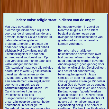
Iedere valse religie staat in dienst van de angst.
Van deze gevaarlijke
behouden worden. In zowel de
bloedvergieters hebben wij in het
Roomse religie als in de Islam
voorgaande al iemand aan de tand
bestaat er daarentegen een
gevoeld: meneer Calvijn himself. Hij
dwingende plicht tot het doen van
behoorde tot het gilde van
goede werken om de hemel te
profeten.... herstel.... proleten die
kunnen verdienen.
onder een schijn van recht onheil
stichtten. Het Calvinisme met zijn
Een plicht die er altijd een
uitverkiezingsleer is daar een
beklemmende onzekerheid over
schreeuwend voorbeeld van. Op
laat bestaan of men uiteindelijk
een vergelijkbare manier gaan alle
goed genoeg zal worden bevonden.
valse leringen binnen het
Anders gezegd: goed genoeg voor
“Christendom” maar ook alle religies
de hemel of juist niet. De bijbel leert
daarbuiten te werk. Zij alle staan in
ons echter dat door berouw,
dienst van de satan en zonder
bekering, het geloof in Jezus
uitzondering zijn zij te herkennen
Christus en door het aanvaarden
aan een element van angst, in wat
van Zijn positie als enige Middelaar
voor vorm dan ook,
als de
tussen God de Vader en de zondige
handtekening van de satan
. Het
mens het eeuwige leven ons deel is.
Calvinisme heeft binnen de
En daar voegen “goede” werken
Protestantse kerk flink
totaal niets aan toe. Deze vereiste
huisgehouden en de gevolgen
“goede” werken hebben slechts tot
ervan zijn tot op de dag van heden
gevolg dat men alleen maar
uit
herkenbaar. In het religieuze
eigenbelang
bezig is de hemel te
Nederland gingen vele generaties
verdienen. Dat heeft met liefde niets