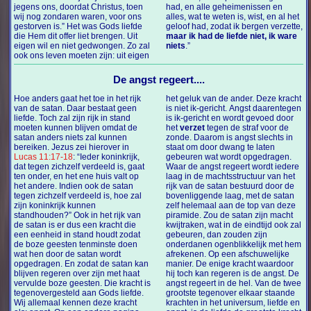
jegens ons, doordat Christus, toen
had, en alle geheimenissen en
wij nog zondaren waren, voor ons
alles, wat te weten is, wist, en al het
gestorven is.” Het was Gods liefde
geloof had, zodat ik bergen verzette,
die Hem dit offer liet brengen. Uit
maar ik had de liefde niet, ik ware
eigen wil en niet gedwongen. Zo zal
niets
.”
ook ons leven moeten zijn: uit eigen
De angst regeert....
Hoe anders gaat het toe in het rijk
het geluk van de ander. Deze kracht
van de satan. Daar bestaat geen
is niet ik-gericht. Angst daarentegen
liefde. Toch zal zijn rijk in stand
is ik-gericht en wordt gevoed door
moeten kunnen blijven omdat de
het
verzet
tegen de straf voor de
satan anders niets zal kunnen
zonde. Daarom is angst slechts in
bereiken. Jezus zei hierover in
staat om door dwang te laten
Lucas 11:17-18
: “Ieder koninkrijk,
gebeuren wat wordt opgedragen.
dat tegen zichzelf verdeeld is, gaat
Waar de angst regeert wordt iedere
ten onder, en het ene huis valt op
laag in de machtsstructuur van het
het andere. Indien ook de satan
rijk van de satan bestuurd door de
tegen zichzelf verdeeld is, hoe zal
bovenliggende laag, met de satan
zijn koninkrijk kunnen
zelf helemaal aan de top van deze
standhouden?” Ook in het rijk van
piramide. Zou de satan zijn macht
de satan is er dus een kracht die
kwijtraken, wat in de eindtijd ook zal
een eenheid in stand houdt zodat
gebeuren, dan zouden zijn
de boze geesten tenminste doen
onderdanen ogenblikkelijk met hem
wat hen door de satan wordt
afrekenen. Op een afschuwelijke
opgedragen. En zodat de satan kan
manier. De enige kracht waardoor
blijven regeren over zijn met haat
hij toch kan regeren is de angst. De
vervulde boze geesten. Die kracht is
angst regeert in de hel. Van de twee
tegenovergesteld aan Gods liefde.
grootste tegenover elkaar staande
Wij allemaal kennen deze kracht
krachten in het universum, liefde en