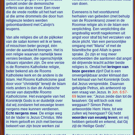
gebukt onder de demonische
van doen.
erfenis van deze rover. Een rover
die de vrede roofde uit het hart van
Eveneens is het voortdurend
al die arme drommels die door hun
herhalen van gebeden (met behulp
religieuze leiders werden
van de Rozenkrans) zowel in de
gebombardeerd met Calvijn's
Roomse religie als in de Islam een
leugens.
verplichting. Een verplichting die
angstvallig wordt nagekomen uit
Van alle religies die uit de pijlkoker
angst voor straf bij het verzaken van
van de satan komen wil ik er twee,
deze plicht. Van een persoonlijke
of misschien beter gezegd, één
omgang met “Maria” of met de
onder de aandacht brengen. Het is
Islamitische god Allah is geen
een religie waarvan namelijk twee
sprake. Zo zijn er nog meer
versies bestaan, die ogenschijnlijk
voorbeelden die aantonen dat angst
elkaars vijanden zijn. De ene versie
dé drijvende kracht achter beide
is de Romeins Katholieke religie,
religies is. Omdat het
leringen van
beter bekend als de Rooms
boze geesten
zijn!! Dat is een
Katholieke kerk en de andere is de
onvergelijkbaar ander klimaat dan
Islam. Het Rooms Katholicisme gaat
het klimaat van het Koninkrijk Gods
door voor “christelijk” terwijl de Islam
dat Jezus verspreidde. Daarvan
niets anders is dan
de Arabische
getuigde Petrus, als antwoord op
versie van datzelfde Rooms
een vraag van Jezus. In
Joh. 6:67-
Katholicisme
. Het evangelie van het
69
lezen we: “Jezus zeide dan tot de
Koninkrijk Gods is er duidelijk over
twaalven: Gij wilt toch ook niet
dat wij zondaren het eeuwige leven
weggaan? Simon Petrus
nergens mee kunnen verdienen.
antwoordde Hem: Here, tot wie
Echt nergens mee
. De enige weg
zullen wij heengaan? Gij hebt
tot de Vader is Jezus Christus. Wie
woorden van eeuwig leven
; en wij
in Hem gelooft en zich met berouw
hebben geloofd en erkend, dat Gij
bekeert van zijn boze werken zal
zijt de Heilige Gods”.