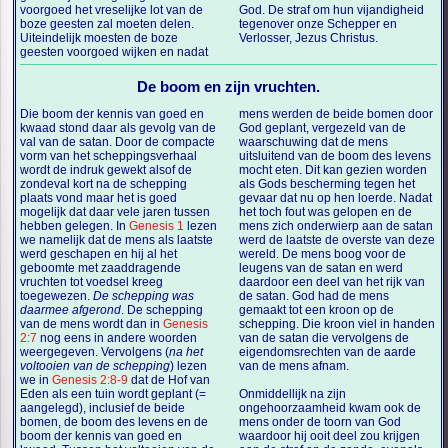
voorgoed het vreselijke lot van de
God. De straf om hun vijandigheid
boze geesten zal moeten delen.
tegenover onze Schepper en
Uiteindelijk moesten de boze
Verlosser, Jezus Christus.
geesten voorgoed wijken en nadat
De boom en zijn vruchten.
Die boom der kennis van goed en
mens werden de beide bomen door
kwaad stond daar als gevolg van de
God geplant, vergezeld van de
val van de satan. Door de compacte
waarschuwing dat de mens
vorm van het scheppingsverhaal
uitsluitend van de boom des levens
wordt de indruk gewekt alsof de
mocht eten. Dit kan gezien worden
zondeval kort na de schepping
als Gods bescherming tegen het
plaats vond maar het is goed
gevaar dat nu op hen loerde. Nadat
mogelijk dat daar vele jaren tussen
het toch fout was gelopen en de
hebben gelegen. In
Genesis 1
lezen
mens zich onderwierp aan de satan
we namelijk dat de mens als laatste
werd de laatste de overste van deze
werd geschapen en hij al het
wereld. De mens boog voor de
geboomte met zaaddragende
leugens van de satan en werd
vruchten tot voedsel kreeg
daardoor een deel van het rijk van
toegewezen.
De schepping was
de satan. God had de mens
daarmee afgerond
. De schepping
gemaakt tot een kroon op de
van de mens wordt dan in
Genesis
schepping. Die kroon viel in handen
2:7
nog eens in andere woorden
van de satan die vervolgens de
weergegeven. Vervolgens (
na het
eigendomsrechten van de aarde
voltooien van de schepping
) lezen
van de mens afnam.
we in
Genesis 2:8-9
dat de Hof van
Eden als een tuin wordt geplant (=
Onmiddellijk na zijn
aangelegd), inclusief de beide
ongehoorzaamheid kwam ook de
bomen, de boom des levens en de
mens onder de toorn van God
boom der kennis van goed en
waardoor hij ooit deel zou krijgen