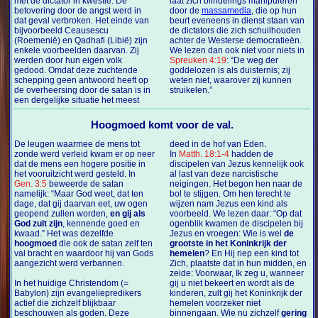
met de dictator in kwestie. De
laat zich blindelings manipuleren
betovering door de angst werd in
door de
massamedia
, die op hun
dat geval verbroken. Het einde van
beurt eveneens in dienst staan van
bijvoorbeeld Ceausescu
de dictators die zich schuilhouden
(Roemenië) en Qadhafi (Libië) zijn
achter de Westerse democratieën.
enkele voorbeelden daarvan. Zij
We lezen dan ook niet voor niets in
werden door hun eigen volk
Spreuken 4:19
: “De weg der
gedood. Omdat deze zuchtende
goddelozen is als duisternis; zij
schepping geen antwoord heeft op
weten niet, waarover zij kunnen
de overheersing door de satan is in
struikelen.”
een dergelijke situatie het meest
Hoogmoed komt voor de val.
De leugen waarmee de mens tot
deed in de hof van Eden.
zonde werd verleid kwam er op neer
In
Matth. 18:1-4
hadden de
dat de mens een hogere positie in
discipelen van Jezus kennelijk ook
het vooruitzicht werd gesteld. In
al last van deze narcistische
Gen. 3:5
beweerde de satan
neigingen. Het begon hen naar de
namelijk: “Maar God weet, dat ten
bol te stijgen. Om hen terecht te
dage, dat gij daarvan eet, uw ogen
wijzen nam Jezus een kind als
geopend zullen worden,
en gij als
voorbeeld. We lezen daar: “Op dat
God zult zijn
, kennende goed en
ogenblik kwamen de discipelen bij
kwaad.” Het was dezelfde
Jezus en vroegen: Wie is wel
de
hoogmoed
die ook de satan zelf ten
grootste in het Koninkrijk der
val bracht en waardoor hij van Gods
hemelen
? En Hij riep een kind tot
aangezicht werd verbannen.
Zich, plaatste dat in hun midden, en
zeide: Voorwaar, Ik zeg u, wanneer
In het huidige Christendom (=
gij u niet bekeert en wordt als de
Babylon) zijn evangeliepredikers
kinderen, zult gij het Koninkrijk der
actief die zichzelf blijkbaar
hemelen voorzeker niet
beschouwen als goden. Deze
binnengaan. Wie nu zichzelf
gering