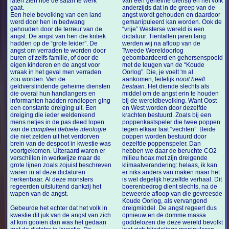
laten zien hoe de satan te werk
van een geheime dienst) en het volk
gaat.
anderzijds dat in de greep van de
Een hele bevolking van een land
angst wordt gehouden en daardoor
werd door hen in bedwang
gemanipuleerd kan worden. Ook de
gehouden door de terreur van de
“vrije” Westerse wereld is een
angst. De angst van hen die kritiek
dictatuur. Tientallen jaren lang
hadden op de “grote leider”. De
werden wij na afloop van de
angst om verraden te worden door
Tweede Wereldoorlog
buren of zelfs familie, of door de
gebombardeerd en gehersenspoeld
eigen kinderen en de angst voor
met de leugen van de “Koude
wraak in het geval men verraden
Oorlog”. Die, je voelt 'm al
zou worden. Van de
aankomen, feitelijk
nooit heeft
geldverslindende geheime diensten
bestaan
. Het diende slechts als
die overal hun handlangers en
middel om de angst erin te houden
informanten hadden rondlopen ging
bij de wereldbevolking. Want Oost
een constante dreiging uit. Een
en West worden door dezelfde
dreiging die ieder weldenkend
krachten bestuurd. Zoals bij een
mens netjes in de pas deed lopen
poppenkastspeler die twee poppen
van de
compleet debiele ideologie
tegen elkaar laat “vechten”. Beide
die niet zelden uit het verdorven
poppen worden bestuurd door
brein van de despoot in kwestie was
dezelfde poppenspeler. Dan
voortgekomen. Uiteraard waren er
hebben we daar de beruchte CO2
verschillen in werkwijze maar de
milieu hoax met zijn dreigende
grote lijnen zoals zojuist beschreven
klimaatverandering: helaas, ik kan
waren in al deze dictaturen
er niks anders van maken maar het
herkenbaar. Al deze monsters
is wel degelijk hetzelfde verhaal. Dit
regeerden uitsluitend dankzij het
boerenbedrog dient slechts, na de
wapen van de angst.
beweerde afloop van die gevreesde
Koude Oorlog, als vervangend
Gebeurde het echter dat het volk in
dreigmiddel. De angst regeert dus
kwestie dit juk van de angst van zich
opnieuw en de domme massa
af kon gooien dan was het gedaan
goddelozen die deze wereld bevolkt