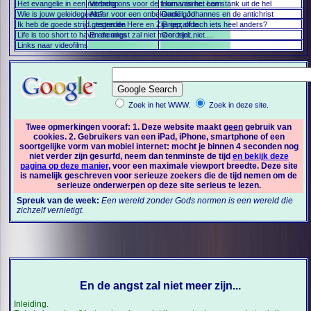
Het evangelie in een notendop
Verberg ons voor de toorn van het Lam
Humanisme: een stank uit de hel
Wie is jouw geleidegeest?
Altaar voor een onbekende god
Daniël, Johannes en de antichrist
Ik heb de goede strijd gestreden
...tegen de Here en Zijn gezalfde
Griep, of toch iets heel anders?
Life is too short to have enemies
En de angst zal niet meer zijn...
Oordeelt niet....
Links naar videofilms
Zoek in het WWW.
Zoek in deze site.
Twee opmerkingen vooraf: 1. Deze website maakt
geen
gebruik van
cookies. 2. Gebruikers van een iPad, iPhone, smartphone of een
soortgelijke vorm van mobiel internet: mocht je binnen 4 seconden nog
niet verder zijn gesurfd, neem dan tenminste de tijd
en bekijk deze
pagina op deze manier
, voor een maximale viewport breedte. Deze site
is namelijk geschreven voor serieuze zoekers die de tijd nemen om de
serieuze onderwerpen op deze site serieus te lezen.
Spreuk van de week:
Een wereld zonder Gods normen is een wereld die
zichzelf vernietigt.
En de angst zal niet meer zijn...
Inleiding.