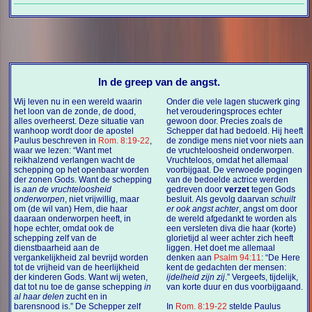
In de greep van de angst.
Wij leven nu in een wereld waarin
Onder die vele lagen stucwerk ging
het loon van de zonde, de dood,
het verouderingsproces echter
alles overheerst. Deze situatie van
gewoon door. Precies zoals de
wanhoop wordt door de apostel
Schepper dat had bedoeld. Hij heeft
Paulus beschreven in
Rom. 8:19-22
,
de zondige mens niet voor niets aan
waar we lezen: “Want met
de vruchteloosheid onderworpen.
reikhalzend verlangen wacht de
Vruchteloos, omdat het allemaal
schepping op het openbaar worden
voorbijgaat. De verwoede pogingen
der zonen Gods. Want de schepping
van de bedoelde actrice werden
is
aan de vruchteloosheid
gedreven door
verzet
tegen Gods
onderworpen
, niet vrijwillig, maar
besluit. Als gevolg daarvan
schuilt
om (de wil van) Hem, die haar
er ook angst achter
, angst om door
daaraan onderworpen heeft, in
de wereld afgedankt te worden als
hope echter, omdat ook de
een versleten diva die haar (korte)
schepping zelf van de
glorietijd al weer achter zich heeft
dienstbaarheid aan de
liggen. Het doet me allemaal
vergankelijkheid zal bevrijd worden
denken aan
Psalm 94:11
: “De Here
tot de vrijheid van de heerlijkheid
kent de gedachten der mensen:
der kinderen Gods. Want wij weten,
ijdelheid zijn zij
.” Vergeefs, tijdelijk,
dat tot nu toe de ganse schepping
in
van korte duur en dus voorbijgaand.
al haar delen
zucht en in
barensnood is.” De Schepper zelf
In
Rom. 8:19-22
stelde Paulus