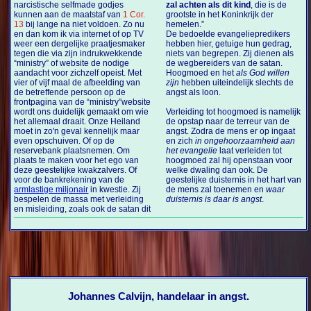
narcistische selfmade godjes
zal achten als dit kind
, die is de
kunnen aan de maatstaf van
1 Cor.
grootste in het Koninkrijk der
13
bij lange na niet voldoen. Zo nu
hemelen.”
en dan kom ik via internet of op TV
De bedoelde evangeliepredikers
weer een dergelijke praatjesmaker
hebben hier, getuige hun gedrag,
tegen die via zijn indrukwekkende
niets van begrepen. Zij dienen als
“ministry” of website de nodige
de wegbereiders van de satan.
aandacht voor zichzelf opeist. Met
Hoogmoed en het
als God willen
vier of vijf maal de afbeelding van
zijn
hebben uiteindelijk slechts de
de betreffende persoon op de
angst als loon.
frontpagina van de “ministry”website
wordt ons duidelijk gemaakt om wie
Verleiding tot hoogmoed is namelijk
het allemaal draait. Onze Heiland
de opstap naar de terreur van de
moet in zo'n geval kennelijk maar
angst. Zodra de mens er op ingaat
even opschuiven. Of op de
en zich
in ongehoorzaamheid aan
reservebank plaatsnemen. Om
het evangelie
laat verleiden tot
plaats te maken voor het ego van
hoogmoed zal hij openstaan voor
deze geestelijke kwakzalvers. Of
welke dwaling dan ook. De
voor de bankrekening van de
geestelijke duisternis in het hart van
armlastige miljonair
in kwestie. Zij
de mens zal toenemen en
waar
bespelen de massa met verleiding
duisternis is daar is angst
.
en misleiding, zoals ook de satan dit
Johannes Calvijn, handelaar in angst.