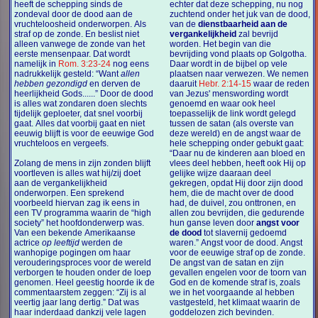
heeft de schepping sinds de
echter dat deze schepping, nu nog
zondeval door de dood aan de
zuchtend onder het juk van de dood,
vruchteloosheid onderworpen. Als
van de
dienstbaarheid aan de
straf op de zonde. En beslist niet
vergankelijkheid
zal bevrijd
alleen vanwege de zonde van het
worden. Het begin van die
eerste mensenpaar. Dat wordt
bevrijding vond plaats op Golgotha.
namelijk in
Rom. 3:23-24
nog eens
Daar wordt in de bijbel op vele
nadrukkelijk gesteld: “Want
allen
plaatsen naar verwezen. We nemen
hebben gezondigd
en derven de
daaruit
Hebr. 2:14-15
waar de reden
heerlijkheid Gods......” Door de dood
van Jezus' menswording wordt
is alles wat zondaren doen slechts
genoemd en waar ook heel
tijdelijk geploeter, dat snel voorbij
toepasselijk de link wordt gelegd
gaat. Alles dat voorbij gaat en niet
tussen de satan (als overste van
eeuwig blijft is voor de eeuwige God
deze wereld) en de angst waar de
vruchteloos en vergeefs.
hele schepping onder gebukt gaat:
“Daar nu de kinderen aan bloed en
Zolang de mens in zijn zonden blijft
vlees deel hebben, heeft ook Hij op
voortleven is alles wat hij/zij doet
gelijke wijze daaraan deel
aan de vergankelijkheid
gekregen, opdat Hij door zijn dood
onderworpen. Een sprekend
hem, die de macht over de dood
voorbeeld hiervan zag ik eens in
had, de duivel, zou onttronen, en
een TV programma waarin de “high
allen zou bevrijden, die gedurende
society” het hoofdonderwerp was.
hun ganse leven door
angst voor
Van een bekende Amerikaanse
de dood
tot slavernij gedoemd
actrice
op leeftijd
werden de
waren.” Angst voor de dood. Angst
wanhopige pogingen om haar
voor de eeuwige straf op de zonde.
verouderingsproces voor de wereld
De angst van de satan en zijn
verborgen te houden onder de loep
gevallen engelen voor de toorn van
genomen. Heel geestig hoorde ik de
God en de komende straf is, zoals
commentaarstem zeggen: “Zij is al
we in het voorgaande al hebben
veertig jaar lang dertig.” Dat was
vastgesteld, het klimaat waarin de
haar inderdaad dankzij vele lagen
goddelozen zich bevinden.