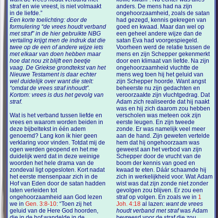
straf en wie vreest, is niet volmaakt
anders. De mens had na zijn
in de liefde.”
ongehoorzaamheid, zoals de satan
Een korte toelichting: door de
had gezegd, kennis gekregen van
formulering “de vrees houdt verband
goed en kwaad. Maar dan wel op
met straf” in de hier gebruikte NBG
een geheel andere wijze dan de
vertaling krijgt men de indruk dat die
satan Eva had voorgespiegeld.
twee op de een of andere wijze iets
Voorheen werd de relatie tussen de
met elkaar van doen hebben maar
mens en zijn Schepper gekenmerkt
hoe dat nou zit blijft een beetje
door een klimaat van liefde. Na zijn
vaag. De Griekse grondtekst van het
ongehoorzaamheid vluchtte de
Nieuwe Testament is daar echter
mens weg toen hij het geluid van
wel duidelijk over want die stelt:
zijn Schepper hoorde. Want angst
“omdat de vrees straf inhoudt”.
beheerste nu zijn gedachten en
Kortom: vrees is dus het gevolg van
veroorzaakte zijn vluchtgedrag. Dat
straf.
Adam zich realiseerde dat hij naakt
was en hij zich daarom zou hebben
Wat is het verband tussen liefde en
verscholen was meteen ook zijn
vrees en waarom worden beiden in
eerste leugen. En zijn tweede
deze bijbeltekst in één adem
zonde. Er was namelijk veel meer
genoemd? Lang kon ik hier geen
aan de hand. Zijn geweten vertelde
verklaring voor vinden. Totdat mij de
hem dat hij ongehoorzaam was
ogen werden geopend en het me
geweest aan het verbod van zijn
duidelijk werd dat in deze weinige
Schepper door de vrucht van de
woorden het hele drama van de
boom der kennis van goed en
zondeval ligt opgesloten. Kort nadat
kwaad te eten. Dáár schaamde hij
het eerste mensenpaar zich in de
zich in werkelijkheid voor. Wat Adam
Hof van Eden door de satan hadden
wist was dat zijn zonde niet zonder
laten verleiden tot
gevolgen zou blijven. Er zou een
ongehoorzaamheid aan God lezen
straf op volgen. En zoals we in
1
we in
Gen. 3:8-10
: “Toen zij het
Joh. 4:18
al lazen:
want de vrees
geluid van de Here God hoorden,
houdt verband met straf
was Adam
die in de hof wandelde in de
bevreesd voor de straf die zou