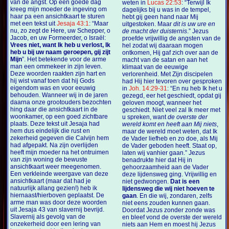
van de angst. Op een goede dag
weten in
Lucas 22:53
: “Terwijl Ik
kreeg mijn moeder de ingeving om
dagelijks bij u was in de tempel,
haar pa een ansichtkaart te sturen
hebt gij geen hand naar Mij
met een tekst uit
Jesaja 43:1
: “Maar
uitgestoken. Maar
dit is uw ure en
nu, zo zegt de Here, uw Schepper, o
de macht der duisternis
.” Jezus
Jacob, en uw Formeerder, o Israël:
proefde vrijwillig de angsten van de
Vrees niet, want Ik heb u verlost, Ik
hel zodat wij daaraan mogen
heb u bij uw naam geroepen, gij zijt
ontkomen, Hij gaf zich over aan de
Mijn
”. Het betekende voor de arme
macht van de satan en aan het
man een ommekeer in zijn leven.
klimaat van de eeuwige
Deze woorden raakten zijn hart en
verlorenheid. Met Zijn discipelen
hij wist vanaf toen dat hij Gods
had Hij hier tevoren over gesproken
eigendom was en voor eeuwig
in
Joh. 14:29-31
: “En nu heb Ik het u
behouden. Wanneer wij in de jaren
gezegd, eer het geschiedt, opdat gij
daarna onze grootouders bezochten
geloven moogt, wanneer het
hing daar die ansichtkaart in de
geschiedt. Niet veel zal Ik meer met
woonkamer, op een goed zichtbare
u spreken, want
de overste der
plaats. Deze tekst uit Jesaja had
wereld komt en heeft aan Mij niets
,
hem dus eindelijk die rust en
maar de wereld moet weten, dat Ik
zekerheid gegeven die Calvijn hem
de Vader liefheb en zo doe, als Mij
had afgepakt. Na zijn overlijden
de Vader geboden heeft. Staat op,
heeft mijn moeder na het ontruimen
laten wij vanhier gaan.” Jezus
van zijn woning de bewuste
benadrukte hier dat Hij in
ansichtkaart weer meegenomen.
gehoorzaamheid aan de Vader
Een verkleinde weergave van deze
deze lijdensweg ging. Vrijwillig en
ansichtkaart (maar dat had je
niet gedwongen.
Dat is een
natuurlijk allang gezien!) heb ik
lijdensweg die wij niet hoeven te
hiernaast/hierboven geplaatst. De
gaan
. En die wij, zondaren, zelfs
arme man was door deze woorden
niet eens zouden kunnen gaan.
uit Jesaja 43 van slavernij bevrijd.
Doordat Jezus zonder zonde was
Slavernij als gevolg van de
en bleef vond de overste der wereld
onzekerheid door een lering van
niets aan Hem en moest hij Jezus