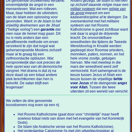
De genoemde onzekerheid versterkt
Anders gezegd:
de Islam is niet een
onvermijdelijk de angst in een
op zichzelf staande religie maar een
mensenleven. Wat een rotleven.
militair systeem
dat een
religie van
Maar, daar hebben de uitvinders
de angst
toepast om een
van de Islam een oplossing voor
kadaverdiscipline af te dwingen
. De
gevonden. Want:
in de Islam is het
overeenkomst met het militaire
vrijwillig deelnemen aan de Jihad
systeem van het Rooms
(“heilige oorlog”)
een
garantie
dat
Katholicisme is goed zichtbaar want
men naar de hemel mag gaan
. Dit
ook daar is angst de drijvende
nu is niets anders dan een
kracht. De onvoorstelbare
geraffineerde methode om ervan
wreedheden die tijdens de Tweede
verzekerd te zijn dat nogal wat
Wereldoorlog in Kroatië werden
gehersenspoelde Moslims zichzelf
gepleegd door Roomse priesters,
maar al te graag bij een
monniken, paters, nonnen, en het
zelfmoordactie opblazen.
Wat
hele vrome zooitje, getuigen
oorspronkelijk dan ook precies de
hiervan. Wie niet meeliep in die
hele opzet was van dit demonische
mars der wreedheid werd zelf
vangnet.
Het drama is dat zij na
vermorzeld. Kort samengevat is de
deze daad op een totaal andere
keuze tussen Jezus of Allah een
plek terechtkomen dan hen is
keuze tussen de vrijwillige
liefde
beloofd. De satan blijft een
voor Jezus
of de dwingende
angst
leugenaar!
voor Allah
. Tussen die twee
uitersten zit een wereld van verschil.
We zetten de drie genoemde
boosdoeners nog even op een rij:
Het Rooms Katholicisme (gaat door voor “christelijk” maar heeft
sowieso totaal niets van doen met het evangelie van het Koninkrijk
Gods).
De Islam (de Arabische versie van het Rooms Katholicisme).
Het protestantse Calvinisme (is met zijn uitverkiezingsleer al