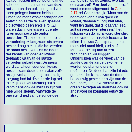
kwaad. Tussen het voltooien van de
aan de straf op de zonde, evenals
schepping en het planten van deze
de satan zelf. Een deel van die straf
hof zouden dan ook heel goed vele
werd meteen uitgevoerd. In
Gen.
jaren gelegen kunnen hebben.
2:17
zei God namelijk: “Maar van de
Omdat de mens was geschapen om
boom der kennis van goed en
eeuwig op aarde te leven speelde
kwaad, daarvan zult gij niet eten,
tijd sowieso geen enkele rol. Zij
want ten dage, dat gij daarvan eet,
waren dus in die tussenliggende
zult gij voorzeker sterven
.” Het
jaren geen seconde ouder
lichaam van de mens werd sterfelijk
geworden. Tijd speelde geen rol en
en de verouderingsklok begon af te
veroudering (= langzaam afsterven)
tellen. Het was Gods genade dat de
bestond nog niet. In die hof werden
mens niet onmiddellijk tot stof
de boom des levens en de boom
terugkeerde. Hij had al een
der kennis van goed en kwaad
reddingsplan klaarliggen.
geplaatst waarvan de laatste
Ondertussen was de vloek van de
verboden gebied was. De mens
zonde over de aarde gekomen en
werd vanaf toen voor een keuze
werden de planteneters tot
gesteld want doordat de satan zelfs
roofdieren. De dood had zijn intrede
na zijn verbanning nog rechtmatig
gedaan. Het klimaat van de dood,
toegang had tot deze aarde lag het
het eeuwig gescheiden zijn van de
in de lijn der verwachting dat hij
Schepper, had deze wereld in zijn
vervolgens ook de mens in zijn val
greep gekregen en daarmee ook de
mee wilde slepen. Vanwege de
angst voor de komende eeuwige
onwetendheid van de zondeloze
straf.