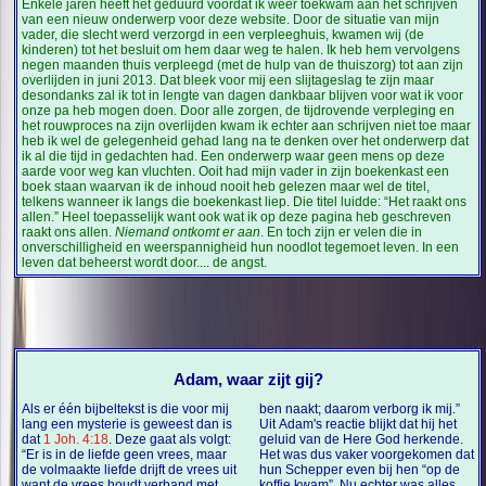
Enkele jaren heeft het geduurd voordat ik weer toekwam aan het schrijven
van een nieuw onderwerp voor deze website. Door de situatie van mijn
vader, die slecht werd verzorgd in een verpleeghuis, kwamen wij (de
kinderen) tot het besluit om hem daar weg te halen. Ik heb hem vervolgens
negen maanden thuis verpleegd (met de hulp van de thuiszorg) tot aan zijn
overlijden in juni 2013. Dat bleek voor mij een slijtageslag te zijn maar
desondanks zal ik tot in lengte van dagen dankbaar blijven voor wat ik voor
onze pa heb mogen doen. Door alle zorgen, de tijdrovende verpleging en
het rouwproces na zijn overlijden kwam ik echter aan schrijven niet toe maar
heb ik wel de gelegenheid gehad lang na te denken over het onderwerp dat
ik al die tijd in gedachten had. Een onderwerp waar geen mens op deze
aarde voor weg kan vluchten. Ooit had mijn vader in zijn boekenkast een
boek staan waarvan ik de inhoud nooit heb gelezen maar wel de titel,
telkens wanneer ik langs die boekenkast liep. Die titel luidde: “Het raakt ons
allen.” Heel toepasselijk want ook wat ik op deze pagina heb geschreven
raakt ons allen.
Niemand ontkomt er aan
. En toch zijn er velen die in
onverschilligheid en weerspannigheid hun noodlot tegemoet leven. In een
leven dat beheerst wordt door.... de angst.
Adam, waar zijt gij?
Als er één bijbeltekst is die voor mij
ben naakt; daarom verborg ik mij.”
lang een mysterie is geweest dan is
Uit Adam's reactie blijkt dat hij het
dat
1 Joh. 4:18
. Deze gaat als volgt:
geluid van de Here God herkende.
“Er is in de liefde geen vrees, maar
Het was dus vaker voorgekomen dat
de volmaakte liefde drijft de vrees uit
hun Schepper even bij hen “op de
want de vrees houdt verband met
koffie kwam”. Nu echter was alles