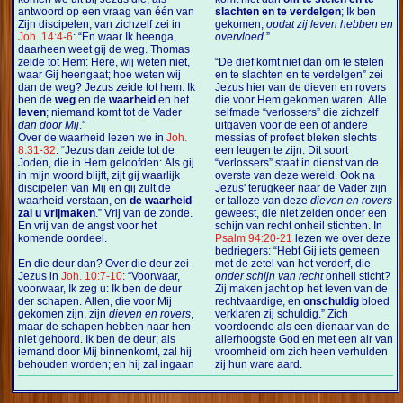
antwoord op een vraag van één van
slachten en te verdelgen
; Ik ben
Zijn discipelen, van zichzelf zei in
gekomen,
opdat zij leven hebben en
Joh. 14:4-6
: “En waar Ik heenga,
overvloed
.”
daarheen weet gij de weg. Thomas
zeide tot Hem: Here, wij weten niet,
“De dief komt niet dan om te stelen
waar Gij heengaat; hoe weten wij
en te slachten en te verdelgen” zei
dan de weg? Jezus zeide tot hem: Ik
Jezus hier van de dieven en rovers
ben de
weg
en de
waarheid
en het
die voor Hem gekomen waren. Alle
leven
; niemand komt tot de Vader
selfmade “verlossers” die zichzelf
dan door Mij
.”
uitgaven voor de een of andere
Over de waarheid lezen we in
Joh.
messias of profeet bleken slechts
8:31-32
: “Jezus dan zeide tot de
een leugen te zijn. Dit soort
Joden, die in Hem geloofden: Als gij
“verlossers” staat in dienst van de
in mijn woord blijft, zijt gij waarlijk
overste van deze wereld. Ook na
discipelen van Mij en gij zult de
Jezus' terugkeer naar de Vader zijn
waarheid verstaan, en
de waarheid
er talloze van deze
dieven en rovers
zal u vrijmaken
.” Vrij van de zonde.
geweest, die niet zelden onder een
En vrij van de angst voor het
schijn van recht onheil stichtten. In
komende oordeel.
Psalm 94:20-21
lezen we over deze
bedriegers: “Hebt Gij iets gemeen
En die deur dan? Over die deur zei
met de zetel van het verderf, die
Jezus in
Joh. 10:7-10
: “Voorwaar,
onder schijn van recht
onheil sticht?
voorwaar, Ik zeg u: Ik ben de deur
Zij maken jacht op het leven van de
der schapen. Allen, die voor Mij
rechtvaardige, en
onschuldig
bloed
gekomen zijn, zijn
dieven en rovers
,
verklaren zij schuldig.” Zich
maar de schapen hebben naar hen
voordoende als een dienaar van de
niet gehoord. Ik ben de deur; als
allerhoogste God en met een air van
iemand door Mij binnenkomt, zal hij
vroomheid om zich heen verhulden
behouden worden; en hij zal ingaan
zij hun ware aard.