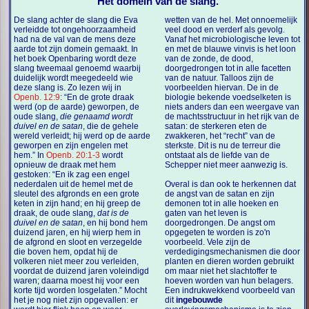
Het domein van de slang.
De slang achter de slang die Eva
wetten van de hel. Met onnoemelijk
verleidde tot ongehoorzaamheid
veel dood en verderf als gevolg.
had na de val van de mens deze
Vanaf het microbiologische leven tot
aarde tot zijn domein gemaakt. In
en met de blauwe vinvis is het loon
het boek Openbaring wordt deze
van de zonde, de dood,
slang tweemaal genoemd waarbij
doorgedrongen tot in alle facetten
duidelijk wordt meegedeeld wie
van de natuur. Talloos zijn de
deze slang is. Zo lezen wij in
voorbeelden hiervan. De in de
Openb. 12:9
: “En de grote draak
biologie bekende voedselketen is
werd (op de aarde) geworpen, de
niets anders dan een weergave van
oude slang,
die genaamd wordt
de machtsstructuur in het rijk van de
duivel en de satan
, die de gehele
satan: de sterkeren eten de
wereld verleidt; hij werd op de aarde
zwakkeren, het “recht” van de
geworpen en zijn engelen met
sterkste. Dit is nu de terreur die
hem.” In
Openb. 20:1-3
wordt
ontstaat als de liefde van de
opnieuw de draak met hem
Schepper niet meer aanwezig is.
gestoken: “En ik zag een engel
nederdalen uit de hemel met de
Overal is dan ook te herkennen dat
sleutel des afgronds en een grote
de angst van de satan en zijn
keten in zijn hand; en hij greep de
demonen tot in alle hoeken en
draak, de oude slang,
dat is de
gaten van het leven is
duivel en de satan
, en hij bond hem
doorgedrongen. De angst om
duizend jaren, en hij wierp hem in
opgegeten te worden is zo'n
de afgrond en sloot en verzegelde
voorbeeld. Vele zijn de
die boven hem, opdat hij de
verdedigingsmechanismen die door
volkeren niet meer zou verleiden,
planten en dieren worden gebruikt
voordat de duizend jaren voleindigd
om maar niet het slachtoffer te
waren; daarna moest hij voor een
hoeven worden van hun belagers.
korte tijd worden losgelaten.” Mocht
Een indrukwekkend voorbeeld van
het je nog niet zijn opgevallen: er
dit
ingebouwde