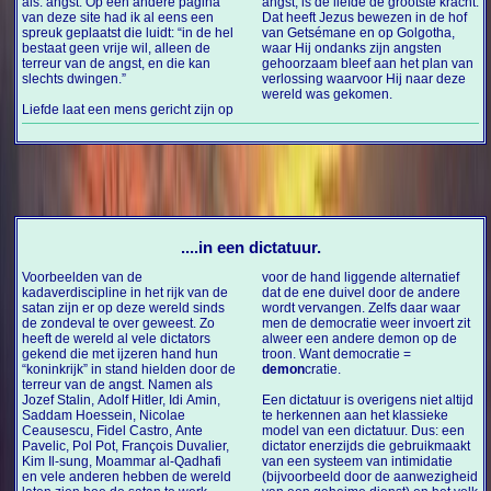
als: angst. Op een andere pagina
angst, is de liefde de grootste kracht.
van deze site had ik al eens een
Dat heeft Jezus bewezen in de hof
spreuk geplaatst die luidt: “in de hel
van Getsémane en op Golgotha,
bestaat geen vrije wil, alleen de
waar Hij ondanks zijn angsten
terreur van de angst, en die kan
gehoorzaam bleef aan het plan van
slechts dwingen.”
verlossing waarvoor Hij naar deze
wereld was gekomen.
Liefde laat een mens gericht zijn op
....in een dictatuur.
Voorbeelden van de
voor de hand liggende alternatief
kadaverdiscipline in het rijk van de
dat de ene duivel door de andere
satan zijn er op deze wereld sinds
wordt vervangen. Zelfs daar waar
de zondeval te over geweest. Zo
men de democratie weer invoert zit
heeft de wereld al vele dictators
alweer een andere demon op de
gekend die met ijzeren hand hun
troon. Want democratie =
“koninkrijk” in stand hielden door de
demon
cratie.
terreur van de angst. Namen als
Jozef Stalin, Adolf Hitler, Idi Amin,
Een dictatuur is overigens niet altijd
Saddam Hoessein, Nicolae
te herkennen aan het klassieke
Ceausescu, Fidel Castro, Ante
model van een dictatuur. Dus: een
Pavelic, Pol Pot, François Duvalier,
dictator enerzijds die gebruikmaakt
Kim Il-sung, Moammar al-Qadhafi
van een systeem van intimidatie
en vele anderen hebben de wereld
(bijvoorbeeld door de aanwezigheid