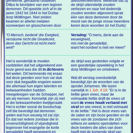
gemeente, genaamd Gottliebin
allesoverheersend. Wetende dat zij
Dittus te bevrijden van een legioen
de strijd uiteindelijk zouden
demonen. Dit speelde zich af in de
verliezen en naar het dodenrijk
jaren 1842 tot 1844 in het Duitse
zouden worden afgevoerd sprak
dorp Möttlingen. Niet zelden
één van deze demonen door de
kwamen er allerlei metalen
mond van de jonge vrouw meerdere
voorwerpen en glasscherven door
keren deze woorden (in het Duits):
“O Mensch, bedenk' die Ewigkeit,
Vertaling:
“O mens, denk aan de
versäume nicht die Gnadezeit,
eeuwigheid,
denn das Gericht ist nicht mehr
mis niet de genadetijd,
weit!”
want het oordeel is niet ver meer!”
Het is wonderlijk te moeten
de strijd was gestreden volgde er
vaststellen dat het uitgerekend een
een geestelijke opwekking in het
boze geest was die dit
in dichtvorm
dorp Möttlingen en omstreken.
liet weten. Dit herinnerde mij eraan
dat deze geesten voor hun val stuk
Wat dit verslag overduidelijk
voor stuk begaafde engelen waren
bevestigt zijn de woorden van de
die allemaal hun eigen talenten en
apostel Johannes. We lazen
bekwaamheden hadden
namelijk in
1 Joh. 4:18
: “Er is in de
meegekregen van de Schepper, net
liefde geen vrees, maar de
als wij mensen. Kennelijk zijn zij niet
volmaakte liefde drijft de vrees uit
al die bekwaamheden kwijtgeraakt.
want
de vrees houdt verband met
Het is echter vooral de boodschap
straf
en wie vreest, is niet volmaakt
zelf die bevestigt dat demonen
in de liefde.” Het is deze vrees van
weten wat hun eeuwig lot zal zijn.
de satan en zijn boze geesten en de
Én dat van iedere zondaar die in
vrees van de zondaren die zich
onverschilligheid of vijandigheid
willens en wetens openstellen voor
tegenover het evangelie de korte
deze loeders die alles van doen
genadetijd heeft genegeerd en
heeft met de komende straf van