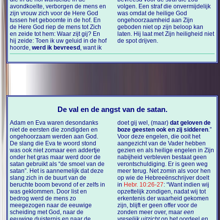
avondkoelte, verborgen de mens en
volgen. Een straf die onvermijdelijk
zijn vrouw zich voor de Here God
was omdat de heilige God
tussen het geboomte in de hof. En
ongehoorzaamheid aan Zijn
de Here God riep de mens tot Zich
geboden niet op zijn beloop kan
en zeide tot hem: Waar zijt gij? En
laten. Hij laat met Zijn heiligheid niet
hij zeide: Toen ik uw geluid in de hof
de spot drijven.
hoorde,
werd ik bevreesd
, want ik
De val en de angst van de satan.
Adam en Eva waren desondanks
doet gij wel, (maar)
dat geloven de
niet de eersten die zondigden en
boze geesten ook en zij sidderen
.”
ongehoorzaam werden aan God.
Voor deze engelen, die ooit het
De slang die Eva te woord stond
aangezicht van de Vader hebben
was ook niet zomaar een addertje
gezien en als heilige engelen in Zijn
onder het gras maar werd door de
nabijheid verbleven bestaat geen
satan gebruikt als “de smoel van de
verontschuldiging. Er is geen weg
satan”. Het is aannemelijk dat deze
meer terug. Net zomin als voor hen
slang zich in de buurt van de
op wie de Hebreeënschrijver doelt
beruchte boom bevond of er zelfs in
in
Hebr. 10:26-27
: “Want indien wij
was geklommen. Door list en
opzettelijk zondigen, nadat wij tot
bedrog werd de mens zo
erkentenis der waarheid gekomen
meegezogen naar de eeuwige
zijn, blijft er geen offer voor de
scheiding met God, naar de
zonden meer over, maar
een
eeuwige duisternis en naar de
vreselijk uitzicht
op het oordeel en