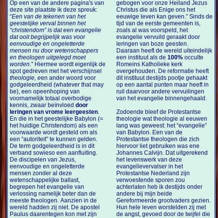
Op een van de andere pagina's van
gebogen voor onze Heiland Jezus
deze site plaatste ik deze spreuk:
Christus die als Enige ons het
“
Een van de tekenen van het
eeuwige leven kan geven.” Sinds de
geestelijke verval binnen het
tijd van de eerste gemeenten is,
“christendom” is dat een evangelie
zoals al was voorspeld, het
dat ooit begrijpelijk was voor
evangelie vervuild geraakt door
eenvoudige en ongeletterde
leringen van boze geesten.
mensen nu door wetenschappers
Daaraan heeft de wereld uiteindelijk
en theologen uitgelegd moet
een instituut als de
100%
occulte
worden
.” Hiermee wordt eigenlijk de
Romeins Katholieke kerk
spot gedreven met het verschijnsel
overgehouden. De reformatie heeft
theologie, e
en ander woord voor
dit instituut destijds pootje gehaakt
godgeleerdheid (
whatever that may
op een aantal punten maar heeft in
be
), een opeenhoping van
ruil daarvoor andere vervuilingen
voornamelijk totaal overbodige
van het evangelie binnengehaald.
kennis, zwaar beïnvloed
door
leringen van vrome leergeesten
.
Zodoende bleef de Protestantse
En die in het geestelijke Babylon (=
theologie wat theologie al eeuwen
het huidige Christendom) als een
lang was geweest: het “evangelie”
voorwaarde wordt gesteld om als
van Babylon. Een van de
een “autoriteit” te kunnen gelden.
Protestantse theologen die zich
De term godgeleerdheid is in dit
hiervoor liet gebruiken was ene
verband sowieso een aanfluiting.
Johannes Calvijn. Dat uitgerekend
De discipelen van Jezus,
het levenswerk van deze
eenvoudige en ongeletterde
evangelievervalser in het
mensen zonder al deze
Protestantse Nederland zijn
wetenschappelijke ballast,
verwoestende sporen zou
begrepen het evangelie van
achterlaten heb ik destijds onder
verlossing namelijk beter dan de
andere bij mijn beide
meeste theologen. Aanzien in de
Gereformeerde grootvaders gezien.
wereld hadden zij niet. De apostel
Hun hele leven worstelden zij met
Paulus daarentegen kon met zijn
de angst, gevoed door de twijfel die