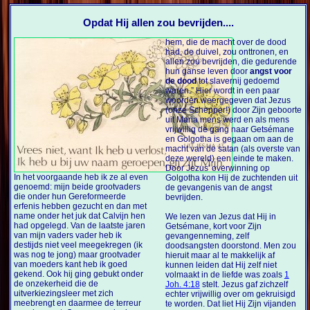
Opdat Hij allen zou bevrijden....
hem, die de macht over de dood
had, de duivel, zou onttronen, en
allen zou bevrijden, die gedurende
hun ganse leven door
angst voor
de dood
tot slavernij gedoemd
waren.” Hier wordt in een paar
woorden weergegeven dat Jezus
(onze Schepper!) door Zijn geboorte
uit Maria mens werd en als mens
vrijwillig de gang naar Getsémane
en Golgotha is gegaan om aan de
macht van de satan (als overste van
deze wereld) een einde te maken.
Door Jezus' overwinning op
In het voorgaande heb ik ze al even
Golgotha kon Hij de zuchtenden uit
genoemd: mijn beide grootvaders
de gevangenis van de angst
die onder hun Gereformeerde
bevrijden.
erfenis hebben gezucht en dan met
name onder het juk dat Calvijn hen
We lezen van Jezus dat Hij in
had opgelegd. Van de laatste jaren
Getsémane, kort voor Zijn
van mijn vaders vader heb ik
gevangenneming, zelf
destijds niet veel meegekregen (ik
doodsangsten doorstond. Men zou
was nog te jong) maar grootvader
hieruit maar al te makkelijk af
van moeders kant heb ik goed
kunnen leiden dat Hij zelf niet
gekend. Ook hij ging gebukt onder
volmaakt in de liefde was zoals
1
de onzekerheid die de
Joh. 4:18
stelt. Jezus gaf zichzelf
uitverkiezingsleer met zich
echter vrijwillig over om gekruisigd
meebrengt en daarmee de terreur
te worden. Dat liet Hij Zijn vijanden