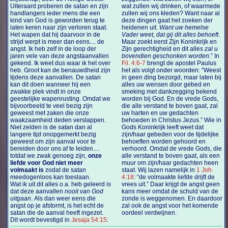
Uiteraard proberen de satan en zijn
wat zullen wij drinken, of waarmede
handlangers ieder mens die een
zullen wij ons kleden? Want naar al
kind van God is geworden terug te
deze dingen gaat het zoeken der
laten keren naar zijn verloren staat.
heidenen uit.
Want uw hemelse
Het wapen dat hij daarvoor in de
Vader weet, dat gij dit alles behoeft
.
strijd werpt is meer dan eens.... de
Maar zoekt eerst Zijn Koninkrijk en
angst. Ik heb zelf in de loop der
Zijn gerechtigheid en dit alles
zal u
jaren vele van deze angstaanvallen
bovendien geschonken worden
.” In
gekend. Ik weet dus waar ik het over
Fil. 4:6-7
brengt de apostel Paulus
heb. Groot kan de benauwdheid zijn
het als volgt onder woorden: “Weest
tijdens deze aanvallen. De satan
in geen ding bezorgd, maar laten bij
kan dit doen wanneer hij een
alles uw wensen door gebed en
zwakke plek vindt in onze
smeking met dankzegging bekend
geestelijke wapenrusting. Omdat we
worden bij God. En de vrede Gods,
bijvoorbeeld te veel bezig zijn
die alle verstand te boven gaat, zal
geweest met zaken die onze
uw harten en uw gedachten
waakzaamheid deden verslappen.
behoeden in Christus Jezus.” Wie in
Niet zelden is de satan dan al
Gods Koninkrijk leeft weet dat
langere tijd onopgemerkt bezig
zijn/haar gebeden voor de tijdelijke
geweest om zijn aanval voor te
behoeften worden gehoord en
bereiden door ons af te leiden....
verhoord. Omdat de vrede Gods, die
totdat we zwak genoeg zijn,
onze
alle verstand te boven gaat, als een
liefde voor God niet meer
muur om zijn/haar gedachten heen
volmaakt is
zodat de satan
staat. Wij lazen namelijk in
1 Joh.
meedogenloos kan toeslaan.
4:18
: “de volmaakte liefde drijft de
Wat ik uit dit alles o.a. heb geleerd is
vrees uit.” Daar krijgt de angst geen
dat deze aanvallen
nooit van God
kans meer omdat de schuld van de
uitgaan
. Als dan weer eens die
zonde is weggenomen. En daardoor
angst op je afstormt, is het echt de
zal ook de angst voor het komende
satan die de aanval heeft ingezet.
oordeel verdwijnen.
Dit wordt bevestigd in
Jesaja 54:15
: