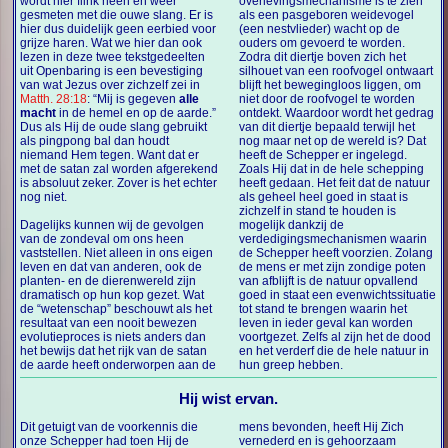
wordt hier flink heen en weer
overlevingsmechanisme is te zien
gesmeten met die ouwe slang. Er is
als een pasgeboren weidevogel
hier dus duidelijk geen eerbied voor
(een nestvlieder) wacht op de
grijze haren. Wat we hier dan ook
ouders om gevoerd te worden.
lezen in deze twee tekstgedeelten
Zodra dit diertje boven zich het
uit Openbaring is een bevestiging
silhouet van een roofvogel ontwaart
van wat Jezus over zichzelf zei in
blijft het bewegingloos liggen, om
Matth. 28:18
: “Mij is gegeven
alle
niet door de roofvogel te worden
macht
in de hemel en op de aarde.”
ontdekt. Waardoor wordt het gedrag
Dus als Hij de oude slang gebruikt
van dit diertje bepaald terwijl het
als pingpong bal dan houdt
nog maar net op de wereld is? Dat
niemand Hem tegen. Want dat er
heeft de Schepper er ingelegd.
met de satan zal worden afgerekend
Zoals Hij dat in de hele schepping
is absoluut zeker. Zover is het echter
heeft gedaan. Het feit dat de natuur
nog niet.
als geheel heel goed in staat is
zichzelf in stand te houden is
Dagelijks kunnen wij de gevolgen
mogelijk dankzij de
van de zondeval om ons heen
verdedigingsmechanismen waarin
vaststellen. Niet alleen in ons eigen
de Schepper heeft voorzien. Zolang
leven en dat van anderen, ook de
de mens er met zijn zondige poten
planten- en de dierenwereld zijn
van afblijft is de natuur opvallend
dramatisch op hun kop gezet. Wat
goed in staat een evenwichtssituatie
de “wetenschap” beschouwt als het
tot stand te brengen waarin het
resultaat van een nooit bewezen
leven in ieder geval kan worden
evolutieproces is niets anders dan
voortgezet. Zelfs al zijn het de dood
het bewijs dat het rijk van de satan
en het verderf die de hele natuur in
de aarde heeft onderworpen aan de
hun greep hebben.
Hij wist ervan.
Dit getuigt van de voorkennis die
mens bevonden, heeft Hij Zich
onze Schepper had toen Hij de
vernederd en is gehoorzaam