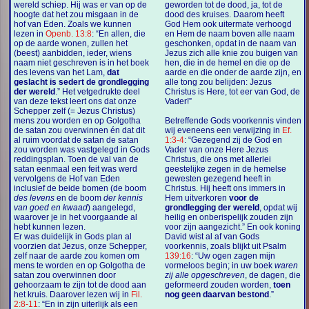
wereld schiep. Hij was er van op de
geworden tot de dood, ja, tot de
hoogte dat het zou misgaan in de
dood des kruises. Daarom heeft
hof van Eden. Zoals we kunnen
God Hem ook uitermate verhoogd
lezen in
Openb. 13:8
: “En allen, die
en Hem de naam boven alle naam
op de aarde wonen, zullen het
geschonken, opdat in de naam van
(beest) aanbidden, ieder, wiens
Jezus zich alle knie zou buigen van
naam niet geschreven is in het boek
hen, die in de hemel en die op de
des levens van het Lam,
dat
aarde en die onder de aarde zijn, en
geslacht is sedert de grondlegging
alle tong zou belijden: Jezus
der wereld
.” Het vetgedrukte deel
Christus is Here, tot eer van God, de
van deze tekst leert ons dat onze
Vader!”
Schepper zelf (= Jezus Christus)
mens zou worden en op Golgotha
Betreffende Gods voorkennis vinden
de satan zou overwinnen én dat dit
wij eveneens een verwijzing in
Ef.
al ruim voordat de satan de satan
1:3-4
: “Gezegend zij de God en
zou worden was vastgelegd in Gods
Vader van onze Here Jezus
reddingsplan. Toen de val van de
Christus, die ons met allerlei
satan eenmaal een feit was werd
geestelijke zegen in de hemelse
vervolgens de Hof van Eden
gewesten gezegend heeft in
inclusief de beide bomen (de boom
Christus. Hij heeft ons immers in
des levens
en de boom
der kennis
Hem uitverkoren
voor de
van goed en kwaad
) aangelegd,
grondlegging der wereld
, opdat wij
waarover je in het voorgaande al
heilig en onberispelijk zouden zijn
hebt kunnen lezen.
voor zijn aangezicht.” En ook koning
Er was duidelijk in Gods plan al
David wist al af van Gods
voorzien dat Jezus, onze Schepper,
voorkennis, zoals blijkt uit Psalm
zelf naar de aarde zou komen om
139:16
: “Uw ogen zagen mijn
mens te worden en op Golgotha de
vormeloos begin; in uw boek
waren
satan zou overwinnen door
zij alle opgeschreven
, de dagen, die
gehoorzaam te zijn tot de dood aan
geformeerd zouden worden,
toen
het kruis. Daarover lezen wij in
Fil.
nog geen daarvan bestond
.”
2:8-11
: “En in zijn uiterlijk als een