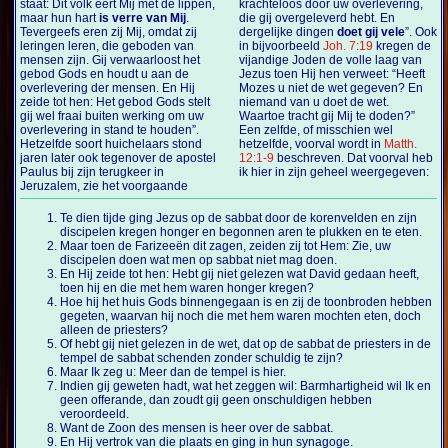
staat: Dit volk eert Mij met de lippen,
krachteloos door uw overlevering,
maar hun hart
is verre van Mij
.
die gij overgeleverd hebt. En
Tevergeefs eren zij Mij, omdat zij
dergelijke dingen
doet gij vele
”. Ook
leringen leren, die geboden van
in bijvoorbeeld
Joh. 7:19
kregen de
mensen zijn. Gij verwaarloost het
vijandige Joden de volle laag van
gebod Gods en houdt u aan de
Jezus toen Hij hen verweet: “Heeft
overlevering der mensen. En Hij
Mozes u niet de wet gegeven? En
zeide tot hen: Het gebod Gods stelt
niemand van u doet de wet.
gij wel fraai buiten werking om uw
Waartoe tracht gij Mij te doden?”
overlevering in stand te houden”.
Een zelfde, of misschien wel
Hetzelfde soort huichelaars stond
hetzelfde, voorval wordt in
Matth.
jaren later ook tegenover de apostel
12:1-9
beschreven. Dat voorval heb
Paulus bij zijn terugkeer in
ik hier in zijn geheel weergegeven:
Jeruzalem, zie het voorgaande
Te dien tijde ging Jezus op de sabbat door de korenvelden en zijn
discipelen kregen honger en begonnen aren te plukken en te eten.
Maar toen de Farizeeën dit zagen, zeiden zij tot Hem: Zie, uw
discipelen doen wat men op sabbat niet mag doen.
En Hij zeide tot hen: Hebt gij niet gelezen wat David gedaan heeft,
toen hij en die met hem waren honger kregen?
Hoe hij het huis Gods binnengegaan is en zij de toonbroden hebben
gegeten, waarvan hij noch die met hem waren mochten eten, doch
alleen de priesters?
Of hebt gij niet gelezen in de wet, dat op de sabbat de priesters in de
tempel de sabbat schenden zonder schuldig te zijn?
Maar Ik zeg u: Meer dan de tempel is hier.
Indien gij geweten hadt, wat het zeggen wil: Barmhartigheid wil Ik en
geen offerande, dan zoudt gij geen onschuldigen hebben
veroordeeld.
Want de Zoon des mensen is heer over de sabbat.
En Hij vertrok van die plaats en ging in hun synagoge.