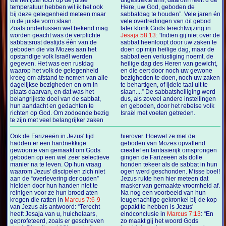
we het ijzer toch op de juiste
uitgestrekte arm; daarom heeft u de
temperatuur hebben wil ik het ook
Here, uw God, geboden de
bij deze gelegenheid meteen maar
sabbatdag te houden”. Vele jaren én
in de juiste vorm slaan.
vele overtredingen van dit gebod
Zoals ondertussen wel bekend mag
later klonk Gods terechtwijzing in
worden geacht was de verplichte
Jesaja 58:13
: “Indien gij niet over de
sabbatsrust destijds één van de
sabbat heenloopt door uw zaken te
geboden die via Mozes aan het
doen op mijn heilige dag, maar de
opstandige volk Israël werden
sabbat een verlustiging noemt, de
gegeven. Het was een rustdag
heilige dag des Heren van gewicht,
waarop het volk de gelegenheid
en die eert door noch uw gewone
kreeg om afstand te nemen van alle
bezigheden te doen, noch uw zaken
dagelijkse bezigheden en om in
te behartigen, of ijdele taal uit te
plaats daarvan, en dat was het
slaan....” De sabbatsheiliging werd
belangrijkste doel van de sabbat,
dus, als zoveel andere instellingen
hun aandacht en gedachten te
en geboden, door het rebelse volk
richten op God. Om zodoende bezig
Israël met voeten getreden.
te zijn met veel belangrijker zaken
Ook de Farizeeën in Jezus' tijd
hierover. Hoewel ze met de
hadden er een hardnekkige
geboden van Mozes opvallend
gewoonte van gemaakt om Gods
creatief en fantasierijk omsprongen
geboden op een wel zeer selectieve
gingen de Farizeeën als dolle
manier na te leven. Op hun vraag
honden tekeer als de sabbat in hun
waarom Jezus' discipelen zich niet
ogen werd geschonden. Misse boel!
aan de “overlevering der ouden”
Jezus rukte hen hier meteen dat
hielden door hun handen niet te
masker van gemaakte vroomheid af.
reinigen voor ze hun brood aten
Na nog een voorbeeld van hun
kregen die ratten in
Marcus 7:6-9
leugenachtige gekronkel bij de kop
van Jezus als antwoord: “Terecht
gepakt te hebben is Jezus'
heeft Jesaja van u, huichelaars,
eindconclusie in
Marcus 7:13
: “En
geprofeteerd, zoals er geschreven
zo maakt gij het woord Gods