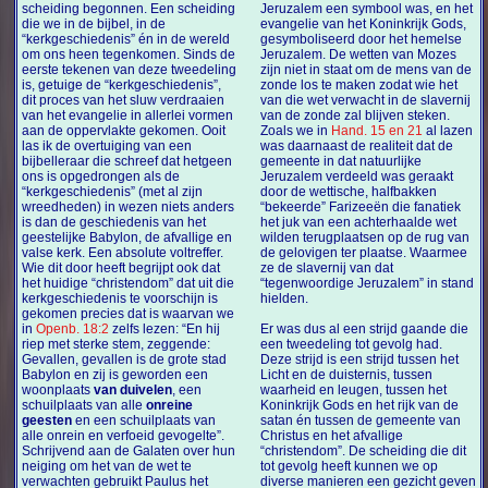
scheiding begonnen. Een scheiding
Jeruzalem een symbool was, en het
die we in de bijbel, in de
evangelie van het Koninkrijk Gods,
“kerkgeschiedenis” én in de wereld
gesymboliseerd door het hemelse
om ons heen tegenkomen. Sinds de
Jeruzalem. De wetten van Mozes
eerste tekenen van deze tweedeling
zijn niet in staat om de mens van de
is, getuige de “kerkgeschiedenis”,
zonde los te maken zodat wie het
dit proces van het sluw verdraaien
van die wet verwacht in de slavernij
van het evangelie in allerlei vormen
van de zonde zal blijven steken.
aan de oppervlakte gekomen. Ooit
Zoals we in
Hand. 15 en 21
al lazen
las ik de overtuiging van een
was daarnaast de realiteit dat de
bijbelleraar die schreef dat hetgeen
gemeente in dat natuurlijke
ons is opgedrongen als de
Jeruzalem verdeeld was geraakt
“kerkgeschiedenis” (met al zijn
door de wettische, halfbakken
wreedheden) in wezen niets anders
“bekeerde” Farizeeën die fanatiek
is dan de geschiedenis van het
het juk van een achterhaalde wet
geestelijke Babylon, de afvallige en
wilden terugplaatsen op de rug van
valse kerk. Een absolute voltreffer.
de gelovigen ter plaatse. Waarmee
Wie dit door heeft begrijpt ook dat
ze de slavernij van dat
het huidige “christendom” dat uit die
“tegenwoordige Jeruzalem” in stand
kerkgeschiedenis te voorschijn is
hielden.
gekomen precies dat is waarvan we
in
Openb. 18:2
zelfs lezen: “En hij
Er was dus al een strijd gaande die
riep met sterke stem, zeggende:
een tweedeling tot gevolg had.
Gevallen, gevallen is de grote stad
Deze strijd is een strijd tussen het
Babylon en zij is geworden een
Licht en de duisternis, tussen
woonplaats
van duivelen
, een
waarheid en leugen, tussen het
schuilplaats van alle
onreine
Koninkrijk Gods en het rijk van de
geesten
en een schuilplaats van
satan én tussen de gemeente van
alle onrein en verfoeid gevogelte”.
Christus en het afvallige
Schrijvend aan de Galaten over hun
“christendom”. De scheiding die dit
neiging om het van de wet te
tot gevolg heeft kunnen we op
verwachten gebruikt Paulus het
diverse manieren een gezicht geven