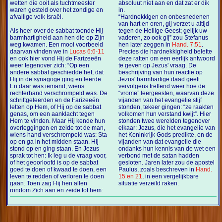
wetten die ooit als tuchtmeester
absoluut niet aan en dat zat er dik
waren gesteld over het zondige en
in.
afvallige volk Israël.
“Hardnekkigen en onbesnedenen
van hart en oren, gij verzet u altijd
Als heer over de sabbat toonde Hij
tegen de Heilige Geest; gelijk uw
barmhartigheid aan hen die op Zijn
vaderen, zo ook gij” zou Stefanus
weg kwamen. Een mooi voorbeeld
hen later zeggen in
Hand. 7:51
.
daarvan vinden we in
Lucas 6:6-11
Precies die hardnekkigheid belette
en ook hier vond Hij de Farizeeën
deze ratten om een eerlijk antwoord
weer tegenover zich: “Op een
te geven op Jezus' vraag. De
andere sabbat geschiedde het, dat
beschrijving van hun reactie op
Hij in de synagoge ging en leerde.
Jezus' barmhartige daad geeft
En daar was iemand, wiens
vervolgens treffend weer hoe de
rechterhand verschrompeld was. De
“vrome” leergeesten, waarvan deze
schriftgeleerden en de Farizeeën
vijanden van het evangelie stijf
letten op Hem, of Hij op de sabbat
stonden, tekeer gingen: “ze raakten
genas, om een aanklacht tegen
volkomen hun verstand kwijt”. Hier
Hem te vinden. Maar Hij kende hun
stonden twee werelden tegenover
overleggingen en zeide tot de man,
elkaar: Jezus, die het evangelie van
wiens hand verschrompeld was: Sta
het Koninkrijk Gods predikte, en de
op en ga in het midden staan. Hij
vijanden van dat evangelie die
stond op en ging staan. En Jezus
ondanks hun kennis van de wet een
sprak tot hen: Ik leg u de vraag voor,
verbond met de satan hadden
of het geoorloofd is op de sabbat
gesloten. Jaren later zou de apostel
goed te doen of kwaad te doen, een
Paulus, zoals beschreven in
Hand.
leven te redden of verloren te doen
15 en 21
, in een vergelijkbare
gaan. Toen zag Hij hen allen
situatie verzeild raken.
rondom Zich aan en zeide tot hem: