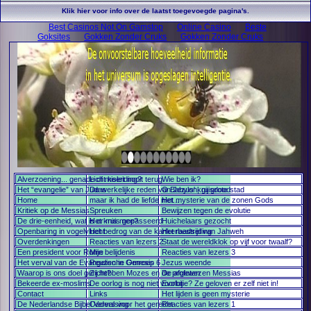
Klik hier voor info over de laatst toegevoegde pagina's.
Best Casinos Not On Gamstop
Online Casino
Beste
Goksites
Gokken Zonder Cruks
Gokken Zonder Cruks
Alverzoening... genade of misleiding?
Licht keert nooit terug
Wie ben ik?
Het “evangelie” van Judas
De werkelijke reden van Jezus' kruisdood
O Babylon, gij grote stad
Home
maar ik had de liefde niet...
Het mysterie van de zonen Gods
Kritiek op de Messias
Spreuken
Bewijzen tegen de evolutie
De drie-eenheid, wat is er mis mee?
Het kruis gepasseerd
Huichelaars gezocht
Openbaring in vogelvlucht
Het bedrog van de kankerbestrijding
Het raadsel van Jahweh
Overdenkingen
Reacties van lezers 2
Staat de wereldklok op vijf voor twaalf?
Een president voor Rome
Mijn belijdenis
Reacties van lezers 3
Het verval van de Evangelische Omroep
Reuzen in Genesis 6
Jezus weende
Waarop is ons doel gericht?
Zij hebben Mozes en de profeten
De afgewezen Messias
Bekeerde ex-moslims
De oorlog is nog niet voorbij
Evolutie? Ze geloven er zelf niet in!
Contact
Links
Het lijden is geen mysterie
De Nederlandse Bijbel Vervalsing
Ouders voor het gerecht
Reacties van lezers 1