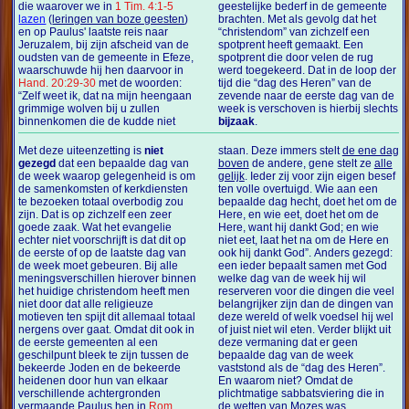
die waarover we in
1 Tim. 4:1-5
geestelijke bederf in de gemeente
lazen
(
leringen van boze geesten
)
brachten. Met als gevolg dat het
en op Paulus' laatste reis naar
“christendom” van zichzelf een
Jeruzalem, bij zijn afscheid van de
spotprent heeft gemaakt. Een
oudsten van de gemeente in Efeze,
spotprent die door velen de rug
waarschuwde hij hen daarvoor in
werd toegekeerd. Dat in de loop der
Hand. 20:29-30
met de woorden:
tijd die “dag des Heren” van de
“Zelf weet ik, dat na mijn heengaan
zevende naar de eerste dag van de
grimmige wolven bij u zullen
week is verschoven is hierbij slechts
binnenkomen die de kudde niet
bijzaak
.
Met deze uiteenzetting is
niet
staan. Deze immers stelt
de ene dag
gezegd
dat een bepaalde dag van
boven
de andere, gene stelt ze
alle
de week waarop gelegenheid is om
gelijk
. Ieder zij voor zijn eigen besef
de samenkomsten of kerkdiensten
ten volle overtuigd. Wie aan een
te bezoeken totaal overbodig zou
bepaalde dag hecht, doet het om de
zijn. Dat is op zichzelf een zeer
Here, en wie eet, doet het om de
goede zaak. Wat het evangelie
Here, want hij dankt God; en wie
echter niet voorschrijft is dat dit op
niet eet, laat het na om de Here en
de eerste of op de laatste dag van
ook hij dankt God”.
Anders gezegd:
de week moet gebeuren. Bij alle
een ieder bepaalt samen met God
meningsverschillen hierover binnen
welke dag van de week hij wil
het huidige christendom heeft men
reserveren voor die dingen die veel
niet door dat alle religieuze
belangrijker zijn dan de dingen van
motieven ten spijt dit allemaal totaal
deze wereld of welk voedsel hij wel
nergens over gaat. Omdat dit ook in
of juist niet wil eten. Verder blijkt uit
de eerste gemeenten al een
deze vermaning dat er geen
geschilpunt bleek te zijn tussen de
bepaalde dag van de week
bekeerde Joden en de bekeerde
vaststond als de “dag des Heren”.
heidenen door hun van elkaar
En waarom niet? Omdat de
verschillende achtergronden
plichtmatige sabbatsviering die in
vermaande Paulus hen in
Rom.
de wetten van Mozes was