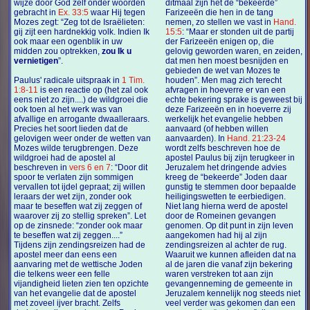
wijze door God zelf onder woorden
ditmaal zijn het de “bekeerde”
gebracht in
Ex. 33:5
waar Hij tegen
Farizeeën die hen in de tang
Mozes zegt: “Zeg tot de Israëlieten:
nemen, zo stellen we vast in
Hand.
gij zijt een hardnekkig volk. Indien Ik
15:5
: “Maar er stonden uit de partij
ook maar een ogenblik in uw
der Farizeeën enigen op, die
midden zou optrekken,
zou Ik u
gelovig geworden waren, en zeiden,
vernietigen
”.
dat men hen moest besnijden en
gebieden de wet van Mozes te
Paulus' radicale uitspraak in
1 Tim.
houden”. Men mag zich terecht
1:8-11
is een reactie op (het zal ook
afvragen in hoeverre er van een
eens niet zo zijn....) de wildgroei die
echte bekering sprake is geweest bij
ook toen al het werk was van
deze Farizeeën en in hoeverre zij
afvallige en arrogante dwaalleraars.
werkelijk het evangelie hebben
Precies het soort lieden dat de
aanvaard (of hebben willen
gelovigen weer onder de wetten van
aanvaarden). In
Hand. 21:23-24
Mozes wilde terugbrengen. Deze
wordt zelfs beschreven hoe de
wildgroei had de apostel al
apostel Paulus bij zijn terugkeer in
beschreven in
vers 6 en 7
: “Door dit
Jeruzalem het dringende advies
spoor te verlaten zijn sommigen
kreeg de “bekeerde” Joden daar
vervallen tot ijdel gepraat; zij willen
gunstig te stemmen door bepaalde
leraars der wet zijn, zonder ook
heiligingswetten te eerbiedigen.
maar te beseffen wat zij zeggen of
Niet lang hierna werd de apostel
waarover zij zo stellig spreken”. Let
door de Romeinen gevangen
op de zinsnede: “zonder ook maar
genomen. Op dit punt in zijn leven
te beseffen wat zij zeggen....”
aangekomen had hij al zijn
Tijdens zijn zendingsreizen had de
zendingsreizen al achter de rug.
apostel meer dan eens een
Waaruit we kunnen afleiden dat na
aanvaring met de wettische Joden
al de jaren die vanaf zijn bekering
die telkens weer een felle
waren verstreken tot aan zijn
vijandigheid lieten zien ten opzichte
gevangenneming de gemeente in
van het evangelie dat de apostel
Jeruzalem kennelijk nog steeds niet
met zoveel ijver bracht. Zelfs
veel verder was gekomen dan een