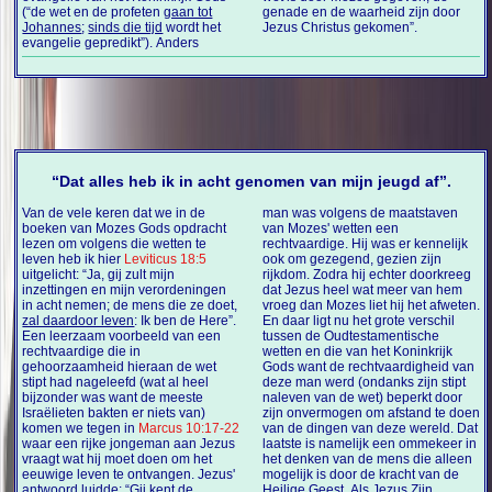
(“de wet en de profeten
gaan tot
genade en de waarheid zijn door
Johannes
;
sinds die tijd
wordt het
Jezus Christus gekomen”.
evangelie gepredikt”). Anders
“Dat alles heb ik in acht genomen van mijn jeugd af”.
Van de vele keren dat we in de
man was volgens de maatstaven
boeken van Mozes Gods opdracht
van Mozes' wetten een
lezen om volgens die wetten te
rechtvaardige. Hij was er kennelijk
leven heb ik hier
Leviticus 18:5
ook om gezegend, gezien zijn
uitgelicht: “Ja, gij zult mijn
rijkdom. Zodra hij echter doorkreeg
inzettingen en mijn verordeningen
dat Jezus heel wat meer van hem
in acht nemen; de mens die ze doet,
vroeg dan Mozes liet hij het afweten.
zal daardoor leven
: Ik ben de Here”.
En daar ligt nu het grote verschil
Een leerzaam voorbeeld van een
tussen de Oudtestamentische
rechtvaardige die in
wetten en die van het Koninkrijk
gehoorzaamheid hieraan de wet
Gods want de rechtvaardigheid van
stipt had nageleefd (wat al heel
deze man werd (ondanks zijn stipt
bijzonder was want de meeste
naleven van de wet) beperkt door
Israëlieten bakten er niets van)
zijn onvermogen om afstand te doen
komen we tegen in
Marcus 10:17-22
van de dingen van deze wereld. Dat
waar een rijke jongeman aan Jezus
laatste is namelijk een ommekeer in
vraagt wat hij moet doen om het
het denken van de mens die alleen
eeuwige leven te ontvangen. Jezus'
mogelijk is door de kracht van de
antwoord luidde: “Gij kent de
Heilige Geest. Als Jezus Zijn