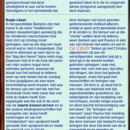
gewaarschuwd dat deze
geweest citeer ik in de nu volgende
afvalligheid er aan zat te komen.
alinea (enigszins aangepast) een
Vervolgens is het opmerkelijk dat
deel daarvan.
Begin citaat:
door leringen van boze geesten
In het geestelijke Babylon zijn met
gedomineerde instituut afkeren,
name in de meer “traditionele”
omdat er geen echt geestelijk leven
kerken dwaalleringen aanwezig die
in te vinden is. De terreur van al die
de christenen voorschrijven hoe
“vrome” wetten doet mij telkens
men zich op zondag moet
weer denken aan wat Paulus in één
gedragen, wat op die dag wel maar
van zijn brieven liet weten en wel in
vooral wat er niet is toegestaan. Dat
Col. 2:20-23
: “Indien gij met Christus
komt er allemaal op neer dat er op
afgestorven zijt aan de
die “dag des Heren” bijna niets mag.
wereldgeesten, waartoe laat gij u,
Daarover heb ik in de loop der jaren
alsof gij in de wereld leefdet,
van mijn ouders nogal eens
geboden opleggen: raak niet,
verhalen gehoord, waarvan de
smaak niet, roer niet aan; dat alles
draad van het verhaal er telkens
zijn dingen, die door het gebruik
weer op neer kwam dat de zondag
teloorgaan, zoals het gaat met
in hun jeugdjaren als een ware
voorschriften en leringen van
verschrikking werd ervaren. Het was
mensen. Dit toch is, al staat het in
de terreur van een wet die met het
een roep van wijsheid met zijn
Koninkrijk Gods niets maar dan ook
eigendunkelijke godsdienst, zijn
niets te maken heeft. Een
nederigheid en zijn kastijding van
opgelegde wet die ook in de vorm
het lichaam, zonder enige waarde
van de
zwarte kousen terreur
en al
en dient slechts tot bevrediging van
die andere kledingvoorschriften het
het vlees”. De “leringen van
evangelie van Jezus heeft
mensen” waar Paulus hier melding
verdrongen en van het
van maakt zijn niet slechts leringen
“christendom” een spotprent heeft
die door mensen zijn bedacht maar
gemaakt. Een spotprent die er mede
leringen die door het werk van de al
de oorzaak van is dat de
genoemde boze geesten de