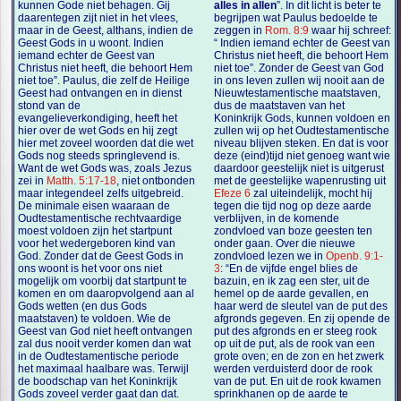
kunnen Gode niet behagen. Gij
alles in allen
”. In dit licht is beter te
daarentegen zijt niet in het vlees,
begrijpen wat Paulus bedoelde te
maar in de Geest, althans, indien de
zeggen in
Rom. 8:9
waar hij schreef:
Geest Gods in u woont. Indien
“ Indien iemand echter de Geest van
iemand echter de Geest van
Christus niet heeft, die behoort Hem
Christus niet heeft, die behoort Hem
niet toe”. Zonder de Geest van God
niet toe”. Paulus, die zelf de Heilige
in ons leven zullen wij nooit aan de
Geest had ontvangen en in dienst
Nieuwtestamentische maatstaven,
stond van de
dus de maatstaven van het
evangelieverkondiging, heeft het
Koninkrijk Gods, kunnen voldoen en
hier over de wet Gods en hij zegt
zullen wij op het Oudtestamentische
hier met zoveel woorden dat die wet
niveau blijven steken. En dat is voor
Gods nog steeds springlevend is.
deze (eind)tijd niet genoeg want wie
Want de wet Gods was, zoals Jezus
daardoor geestelijk niet is uitgerust
zei in
Matth. 5:17-18
, niet ontbonden
met de geestelijke wapenrusting uit
maar integendeel zelfs uitgebreid.
Efeze 6
zal uiteindelijk, mocht hij
De minimale eisen waaraan de
tegen die tijd nog op deze aarde
Oudtestamentische rechtvaardige
verblijven, in de komende
moest voldoen zijn het startpunt
zondvloed van boze geesten ten
voor het wedergeboren kind van
onder gaan. Over die nieuwe
God. Zonder dat de Geest Gods in
zondvloed lezen we in
Openb. 9:1-
ons woont is het voor ons niet
3
: “En de vijfde engel blies de
mogelijk om voorbij dat startpunt te
bazuin, en ik zag een ster, uit de
komen en om daaropvolgend aan al
hemel op de aarde gevallen, en
Gods wetten (en dus Gods
haar werd de sleutel van de put des
maatstaven) te voldoen. Wie de
afgronds gegeven. En zij opende de
Geest van God niet heeft ontvangen
put des afgronds en er steeg rook
zal dus nooit verder komen dan wat
op uit de put, als de rook van een
in de Oudtestamentische periode
grote oven; en de zon en het zwerk
het maximaal haalbare was. Terwijl
werden verduisterd door de rook
de boodschap van het Koninkrijk
van de put. En uit de rook kwamen
Gods zoveel verder gaat dan dat.
sprinkhanen op de aarde te