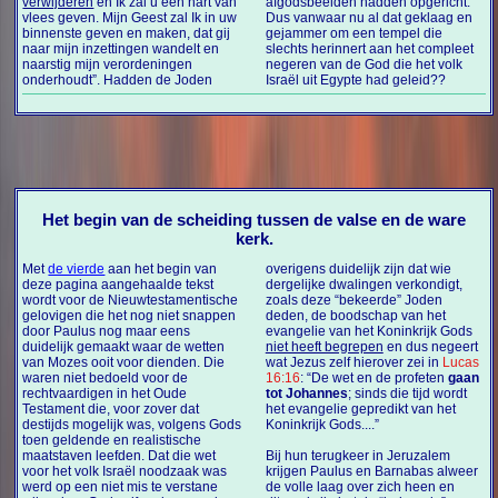
verwijderen
en Ik zal u een hart van
afgodsbeelden hadden opgericht.
vlees geven. Mijn Geest zal Ik in uw
Dus vanwaar nu al dat geklaag en
binnenste geven en maken, dat gij
gejammer om een tempel die
naar mijn inzettingen wandelt en
slechts herinnert aan het compleet
naarstig mijn verordeningen
negeren van de God die het volk
onderhoudt”. Hadden de Joden
Israël uit Egypte had geleid??
Het begin van de scheiding tussen de valse en de ware
kerk.
Met
de vierde
aan het begin van
overigens duidelijk zijn dat wie
deze pagina aangehaalde tekst
dergelijke dwalingen verkondigt,
wordt voor de Nieuwtestamentische
zoals deze “bekeerde” Joden
gelovigen die het nog niet snappen
deden, de boodschap van het
door Paulus nog maar eens
evangelie van het Koninkrijk Gods
duidelijk gemaakt waar de wetten
niet heeft begrepen
en dus negeert
van Mozes ooit voor dienden. Die
wat Jezus zelf hierover zei in
Lucas
waren niet bedoeld voor de
16:16
: “De wet en de profeten
gaan
rechtvaardigen in het Oude
tot Johannes
; sinds die tijd wordt
Testament die, voor zover dat
het evangelie gepredikt van het
destijds mogelijk was, volgens Gods
Koninkrijk Gods....”
toen geldende en realistische
maatstaven leefden. Dat die wet
Bij hun terugkeer in Jeruzalem
voor het volk Israël noodzaak was
krijgen Paulus en Barnabas alweer
werd op een niet mis te verstane
de volle laag over zich heen en