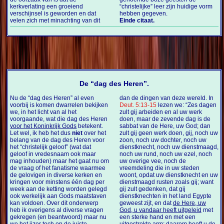
kerkverlating een groeiend
“christelijke” leer zijn huidige vorm
verschijnsel is geworden en dat
hebben gegeven.
velen zich met minachting van dit
Einde citaat.
De “dag des Heren”.
Nu de “dag des Heren” al even
dan de dingen van deze wereld. In
voorbij is komen dwarrelen bekijken
Deut. 5:13-15
lezen we: “Zes dagen
we, in het licht van al het
zult gij arbeiden en al uw werk
voorgaande, wat die dag des Heren
doen, maar de zevende dag is de
voor het Koninkrijk Gods
betekent.
sabbat van de Here, uw God; dan
Let wel, ik heb het dus
niet
over het
zult gij geen werk doen, gij, noch uw
belang van de dag des Heren voor
zoon, noch uw dochter, noch uw
het “christelijk geloof” (wat dat
dienstknecht, noch uw dienstmaagd,
geloof in vredesnaam ook maar
noch uw rund, noch uw ezel, noch
mag inhouden) maar het gaat nu om
uw overige vee, noch de
de vraag of het fanatisme waarmee
vreemdeling die in uw steden
de gelovigen in diverse kerken en
woont, opdat uw dienstknecht en uw
kringen voor minstens één dag per
dienstmaagd rusten zoals gij; want
week aan de ketting worden gelegd
gij zult gedenken, dat gij
ook werkelijk aan Gods maatstaven
dienstknechten in het land Egypte
kan voldoen. Over dit onderwerp
geweest zijt, en dat
de Here, uw
heb ik overigens al diverse vragen
God, u vandaar heeft uitgeleid
met
gekregen (en beantwoord) maar nu
een sterke hand en met een