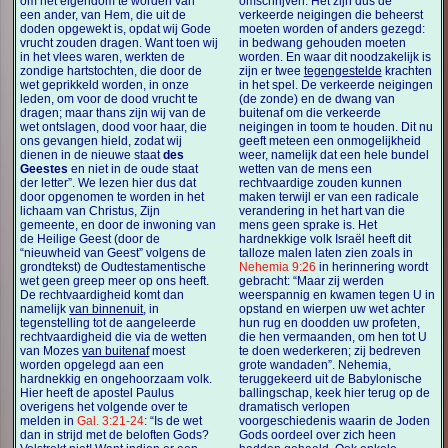
om het eigendom te worden van
omschrijven. Het zijn dus de
een ander, van Hem, die uit de
verkeerde neigingen die beheerst
doden opgewekt is, opdat wij Gode
moeten worden of anders gezegd:
vrucht zouden dragen. Want toen wij
in bedwang gehouden moeten
in het vlees waren, werkten de
worden. En waar dit noodzakelijk is
zondige hartstochten, die door de
zijn er twee
tegengestelde
krachten
wet geprikkeld worden, in onze
in het spel. De verkeerde neigingen
leden, om voor de dood vrucht te
(de zonde) en de dwang van
dragen; maar thans zijn wij van de
buitenaf om die verkeerde
wet ontslagen, dood voor haar, die
neigingen in toom te houden. Dit nu
ons gevangen hield, zodat wij
geeft meteen een onmogelijkheid
dienen in de nieuwe staat
des
weer, namelijk dat een hele bundel
Geestes
en niet in de oude staat
wetten van de mens een
der letter”. We lezen hier dus dat
rechtvaardige zouden kunnen
door opgenomen te worden in het
maken terwijl er van een radicale
lichaam van Christus, Zijn
verandering in het hart van die
gemeente, en door de inwoning van
mens geen sprake is. Het
de Heilige Geest (door de
hardnekkige volk Israël heeft dit
“nieuwheid van Geest” volgens de
talloze malen laten zien zoals in
grondtekst) de Oudtestamentische
Nehemia 9:26
in herinnering wordt
wet geen greep meer op ons heeft.
gebracht: “Maar zij werden
De rechtvaardigheid komt dan
weerspannig en kwamen tegen U in
namelijk
van binnenuit
, in
opstand en wierpen uw wet achter
tegenstelling tot de aangeleerde
hun rug en doodden uw profeten,
rechtvaardigheid die via de wetten
die hen vermaanden, om hen tot U
van Mozes
van buitenaf
moest
te doen wederkeren; zij bedreven
worden opgelegd aan een
grote wandaden”. Nehemia,
hardnekkig en ongehoorzaam volk.
teruggekeerd uit de Babylonische
Hier heeft de apostel Paulus
ballingschap, keek hier terug op de
overigens het volgende over te
dramatisch verlopen
melden in
Gal. 3:21-24
: “Is de wet
voorgeschiedenis waarin de Joden
dan in strijd met de beloften Gods?
Gods oordeel over zich heen