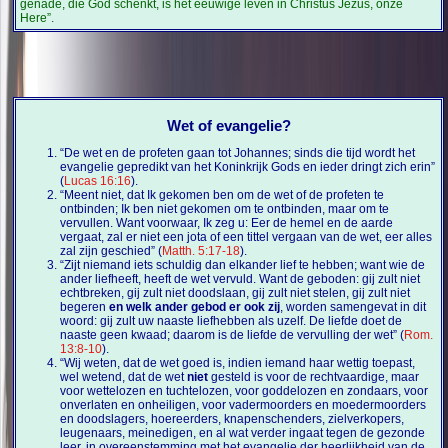
genade, die God schenkt, is het eeuwige leven in Christus Jezus, onze
Here”.
Wet of evangelie?
“De wet en de profeten gaan tot Johannes; sinds die tijd wordt het
evangelie gepredikt van het Koninkrijk Gods en ieder dringt zich erin”
(
Lucas 16:16
).
“Meent niet, dat Ik gekomen ben om de wet of de profeten te
ontbinden; Ik ben niet gekomen om te ontbinden, maar om te
vervullen. Want voorwaar, Ik zeg u: Eer de hemel en de aarde
vergaat, zal er niet een jota of een tittel vergaan van de wet, eer alles
zal zijn geschied” (
Matth. 5:17-18
).
“Zijt niemand iets schuldig dan elkander lief te hebben; want wie de
ander liefheeft, heeft de wet vervuld. Want de geboden: gij zult niet
echtbreken, gij zult niet doodslaan, gij zult niet stelen, gij zult niet
begeren
en welk ander gebod er ook zij
, worden samengevat in dit
woord: gij zult uw naaste liefhebben als uzelf. De liefde doet de
naaste geen kwaad; daarom is de liefde de vervulling der wet” (
Rom.
13:8-10
).
“Wij weten, dat de wet goed is, indien iemand haar wettig toepast,
wel wetend, dat de wet
niet
gesteld is voor de rechtvaardige, maar
voor wettelozen en tuchtelozen, voor goddelozen en zondaars, voor
onverlaten en onheiligen, voor vadermoorders en moedermoorders
en doodslagers, hoereerders, knapenschenders, zielverkopers,
leugenaars, meinedigen, en al wat verder ingaat tegen de gezonde
leer, in overeenstemming met het evangelie der heerlijkheid van de