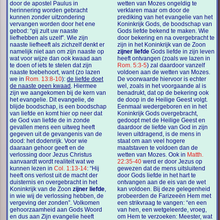
door de apostel Paulus in
wetten van Mozes ongeldig te
herinnering worden gebracht
verklaren maar om door de
kunnen zonder uitzondering
prediking van het evangelie van het
vervangen worden door het ene
Koninkrijk Gods, de boodschap van
gebod: “gij zult uw naaste
Gods liefde bekend te maken. Wie
liefhebben als uzelf”. Wie zijn
door bekering en na overgebracht te
naaste liefheeft als zichzelf denkt er
zijn in het Koninkrijk van de Zoon
namelijk niet aan om zijn naaste op
zijner liefde
Gods liefde in zijn leven
wat voor wijze dan ook kwaad aan
heeft ontvangen (zoals we lazen in
te doen of iets te stelen dat zijn
Rom. 5:3-5
) zal daardoor vanzelf
naaste toebehoort, want (zo lazen
voldoen aan de wetten van Mozes.
we in
Rom. 13:8-10
):
de liefde doet
De voorwaarde hiervoor is echter
de naaste geen kwaad
. Hiermee
wel, zoals in het voorgaande al is
zijn we aangekomen bij de kern van
benadrukt, dat op de bekering ook
het evangelie. Dit evangelie, de
de doop in de Heilige Geest volgt.
blijde boodschap, is een boodschap
Eenmaal wedergeboren en in het
van liefde en komt hier op neer dat
Koninkrijk Gods overgebracht,
de God van liefde de in zonde
gedoopt met de Heilige Geest en
gevallen mens een uitweg heeft
daardoor de liefde van God in zijn
gegeven uit de gevangenis van de
leven uitdragend, is de mens in
dood: het dodenrijk. Voor wie
staat om aan veel hogere
daaraan gehoor geeft en de
maatstaven te voldoen dan de
verlossing door Jezus Christus
wetten van Mozes. Ook in
Matth.
aanvaardt wordt realiteit wat we
22:35-40
werd er door Jezus op
kunnen lezen in
Col. 1:13-14
: “Hij
gewezen dat de mens uitsluitend
heeft ons verlost uit de macht der
door Gods liefde in het hart te
duisternis en overgebracht in het
ontvangen aan de eis van de wet
Koninkrijk van de Zoon
zijner liefde
,
kan voldoen. Bij deze gelegenheid
in wie wij de verlossing hebben, de
probeerden de Farizeeën Hem met
vergeving der zonden”. Volkomen
een strikvraag te vangen: “en een
gehoorzaamheid aan Gods Woord
van hen, een wetgeleerde, vroeg,
en dus aan Zijn evangelie heeft
om Hem te verzoeken: Meester, wat