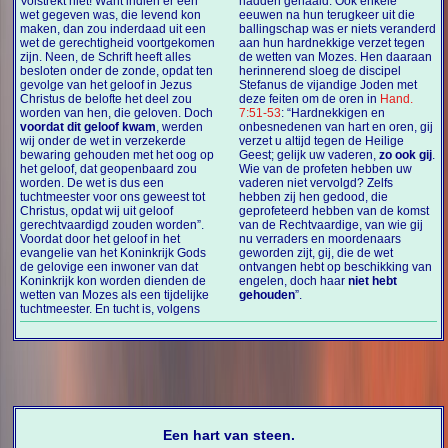
Volstrekt niet! Want indien er een
hadden gehaald. Ook enkele
wet gegeven was, die levend kon
eeuwen na hun terugkeer uit die
maken, dan zou inderdaad uit een
ballingschap was er niets veranderd
wet de gerechtigheid voortgekomen
aan hun hardnekkige verzet tegen
zijn. Neen, de Schrift heeft alles
de wetten van Mozes. Hen daaraan
besloten onder de zonde, opdat ten
herinnerend sloeg de discipel
gevolge van het geloof in Jezus
Stefanus de vijandige Joden met
Christus de belofte het deel zou
deze feiten om de oren in
Hand.
worden van hen, die geloven. Doch
7:51-53
: “Hardnekkigen en
voordat dit geloof kwam
, werden
onbesnedenen van hart en oren, gij
wij onder de wet in verzekerde
verzet u altijd tegen de Heilige
bewaring gehouden met het oog op
Geest; gelijk uw vaderen,
zo ook gij
.
het geloof, dat geopenbaard zou
Wie van de profeten hebben uw
worden. De wet is dus een
vaderen niet vervolgd? Zelfs
tuchtmeester voor ons geweest tot
hebben zij hen gedood, die
Christus, opdat wij uit geloof
geprofeteerd hebben van de komst
gerechtvaardigd zouden worden”.
van de Rechtvaardige, van wie gij
Voordat door het geloof in het
nu verraders en moordenaars
evangelie van het Koninkrijk Gods
geworden zijt, gij, die de wet
de gelovige een inwoner van dat
ontvangen hebt op beschikking van
Koninkrijk kon worden dienden de
engelen, doch haar
niet hebt
wetten van Mozes als een tijdelijke
gehouden
”.
tuchtmeester. En tucht is, volgens
Een hart van steen.