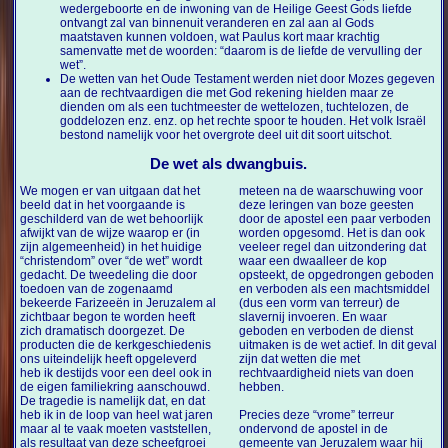
wedergeboorte en de inwoning van de Heilige Geest Gods liefde
ontvangt zal van binnenuit veranderen en zal aan al Gods
maatstaven kunnen voldoen, wat Paulus kort maar krachtig
samenvatte met de woorden: “daarom is de liefde de vervulling der
wet”.
De wetten van het Oude Testament werden niet door Mozes gegeven
aan de rechtvaardigen die met God rekening hielden maar ze
dienden om als een tuchtmeester de wettelozen, tuchtelozen, de
goddelozen enz. enz. op het rechte spoor te houden. Het volk Israël
bestond namelijk voor het overgrote deel uit dit soort uitschot.
De wet als dwangbuis.
We mogen er van uitgaan dat het
meteen na de waarschuwing voor
beeld dat in het voorgaande is
deze leringen van boze geesten
geschilderd van de wet behoorlijk
door de apostel een paar verboden
afwijkt van de wijze waarop er (in
worden opgesomd. Het is dan ook
zijn algemeenheid) in het huidige
veeleer regel dan uitzondering dat
“christendom” over “de wet” wordt
waar een dwaalleer de kop
gedacht. De tweedeling die door
opsteekt, de opgedrongen geboden
toedoen van de zogenaamd
en verboden als een machtsmiddel
bekeerde Farizeeën in Jeruzalem al
(dus een vorm van terreur) de
zichtbaar begon te worden heeft
slavernij invoeren. En waar
zich dramatisch doorgezet. De
geboden en verboden de dienst
producten die de kerkgeschiedenis
uitmaken is de wet actief. In dit geval
ons uiteindelijk heeft opgeleverd
zijn dat wetten die met
heb ik destijds voor een deel ook in
rechtvaardigheid niets van doen
de eigen familiekring aanschouwd.
hebben.
De tragedie is namelijk dat, en dat
heb ik in de loop van heel wat jaren
Precies deze “vrome” terreur
maar al te vaak moeten vaststellen,
ondervond de apostel in de
als resultaat van deze scheefgroei
gemeente van Jeruzalem waar hij