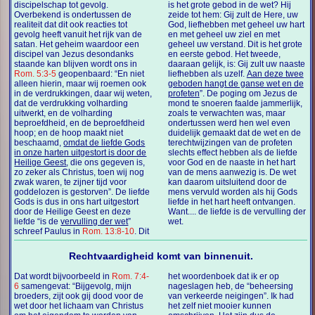
discipelschap tot gevolg.
is het grote gebod in de wet? Hij
Overbekend is ondertussen de
zeide tot hem: Gij zult de Here, uw
realiteit dat dit ook reacties tot
God, liefhebben met geheel uw hart
gevolg heeft vanuit het rijk van de
en met geheel uw ziel en met
satan. Het geheim waardoor een
geheel uw verstand. Dit is het grote
discipel van Jezus desondanks
en eerste gebod. Het tweede,
staande kan blijven wordt ons in
daaraan gelijk, is: Gij zult uw naaste
Rom. 5:3-5
geopenbaard: “En niet
liefhebben als uzelf.
Aan deze twee
alleen hierin, maar wij roemen ook
geboden hangt de ganse wet en de
in de verdrukkingen, daar wij weten,
profeten
”. De poging om Jezus de
dat de verdrukking volharding
mond te snoeren faalde jammerlijk,
uitwerkt, en de volharding
zoals te verwachten was, maar
beproefdheid, en de beproefdheid
ondertussen werd hen wel even
hoop; en de hoop maakt niet
duidelijk gemaakt dat de wet en de
beschaamd,
omdat de liefde Gods
terechtwijzingen van de profeten
in onze harten uitgestort is door de
slechts effect hebben als de liefde
Heilige Geest
, die ons gegeven is,
voor God en de naaste in het hart
zo zeker als Christus, toen wij nog
van de mens aanwezig is. De wet
zwak waren, te zijner tijd voor
kan daarom uitsluitend door de
goddelozen is gestorven”. De liefde
mens vervuld worden als hij Gods
Gods is dus in ons hart uitgestort
liefde in het hart heeft ontvangen.
door de Heilige Geest en deze
Want.... de liefde is de vervulling der
liefde “is de
vervulling der wet
”
wet.
schreef Paulus in
Rom. 13:8-10
. Dit
Rechtvaardigheid komt van binnenuit.
Dat wordt bijvoorbeeld in
Rom. 7:4-
het woordenboek dat ik er op
6
samengevat: “Bijgevolg, mijn
nageslagen heb, de “beheersing
broeders, zijt ook gij dood voor de
van verkeerde neigingen”. Ik had
wet door het lichaam van Christus
het zelf niet mooier kunnen