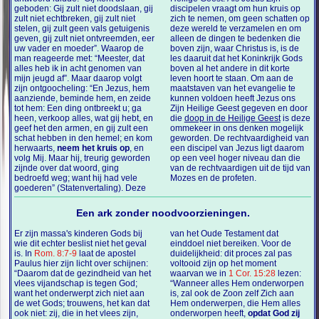
geboden: Gij zult niet doodslaan, gij
discipelen vraagt om hun kruis op
zult niet echtbreken, gij zult niet
zich te nemen, om geen schatten op
stelen, gij zult geen vals getuigenis
deze wereld te verzamelen en om
geven, gij zult niet ontvreemden, eer
alleen de dingen te bedenken die
uw vader en moeder”. Waarop de
boven zijn, waar Christus is, is de
man reageerde met: “Meester, dat
les daaruit dat het Koninkrijk Gods
alles heb ik in acht genomen van
boven al het andere in dit korte
mijn jeugd af”. Maar daarop volgt
leven hoort te staan. Om aan de
zijn ontgoocheling: “En Jezus, hem
maatstaven van het evangelie te
aanziende, beminde hem, en zeide
kunnen voldoen heeft Jezus ons
tot hem: Een ding ontbreekt u; ga
Zijn Heilige Geest gegeven en door
heen, verkoop alles, wat gij hebt, en
die
doop in de Heilige Geest
is deze
geef het den armen, en gij zult een
ommekeer in ons denken mogelijk
schat hebben in den hemel; en kom
geworden. De rechtvaardigheid van
herwaarts,
neem het kruis op
, en
een discipel van Jezus ligt daarom
volg Mij. Maar hij, treurig geworden
op een veel hoger niveau dan die
zijnde over dat woord, ging
van de rechtvaardigen uit de tijd van
bedroefd weg; want hij had vele
Mozes en de profeten.
goederen” (Statenvertaling). Deze
Een ark zonder noodvoorzieningen.
Er zijn massa's kinderen Gods bij
van het Oude Testament dat
wie dit echter beslist niet het geval
einddoel niet bereiken. Voor de
is. In
Rom. 8:7-9
laat de apostel
duidelijkheid: dit proces zal pas
Paulus hier zijn licht over schijnen:
voltooid zijn op het moment
“Daarom dat de gezindheid van het
waarvan we in
1 Cor. 15:28
lezen:
vlees vijandschap is tegen God;
“Wanneer alles Hem onderworpen
want het onderwerpt zich niet aan
is, zal ook de Zoon zelf Zich aan
de wet Gods; trouwens, het kan dat
Hem onderwerpen, die Hem alles
ook niet: zij, die in het vlees zijn,
onderworpen heeft,
opdat God zij