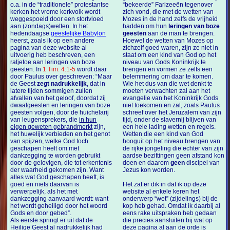
o.a. in de “traditionele” protestantse
“bekeerde” Farizeeën tegenover
kerken het vrome kerkvolk wordt
zich vond, die met de wetten van
weggespoeld door een stortvloed
Mozes in de hand zelfs de vrijheid
aan (zondags)wetten. In het
hadden om hun
leringen van boze
hedendaagse
geestelijke Babylon
geesten
aan de man te brengen.
heerst, zoals ik op een andere
Hoewel de wetten van Mozes op
pagina van deze website al
zichzelf goed waren, zijn ze niet in
uitvoerig heb beschreven, een
staat om een kind van God op het
ratjetoe aan leringen van boze
niveau van Gods Koninkrijk te
geesten. In
1 Tim. 4:1-5
wordt daar
brengen en vormen ze zelfs een
door Paulus over geschreven:
“Maar
belemmering om daar te komen.
de Geest
zegt nadrukkelijk
, dat in
Wie het dus van die wet denkt te
latere tijden sommigen zullen
moeten verwachten zal aan het
afvallen van het geloof, doordat zij
evangelie van het Koninkrijk Gods
dwaalgeesten en leringen van boze
niet toekomen en zal, zoals Paulus
geesten volgen, door de huichelarij
schreef over het Jeruzalem van zijn
van leugensprekers, die
in hun
tijd, onder de slavernij blijven van
eigen geweten gebrandmerkt
zijn,
een hele lading wetten en regels.
het huwelijk verbieden en het genot
Wetten die een kind van God
van spijzen, welke God toch
hooguit op het niveau brengen van
geschapen heeft om met
de rijke jongeling die echter van zijn
dankzegging te worden gebruikt
aardse bezittingen geen afstand kon
door de gelovigen, die tot erkentenis
doen en daarom
geen
discipel van
der waarheid gekomen zijn. Want
Jezus kon worden.
alles wat God geschapen heeft, is
goed en niets daarvan is
Het zat er dik in dat ik op deze
verwerpelijk, als het met
website al enkele keren het
dankzegging aanvaard wordt: want
onderwerp “wet” (zijdelings) bij de
het wordt geheiligd door het woord
kop heb gehad. Omdat ik daarbij al
Gods en door gebed”.
eens rake uitspraken heb gedaan
Als eerste springt er uit dat de
die precies aansluiten bij wat op
Heilige Geest al nadrukkelijk had
deze pagina al aan de orde is