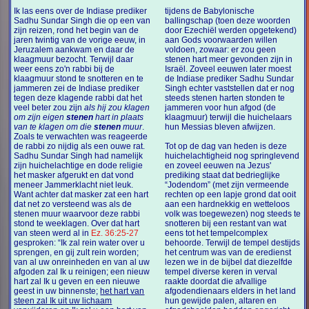
Ik las eens over de Indiase prediker
tijdens de Babylonische
Sadhu Sundar Singh die op een van
ballingschap (toen deze woorden
zijn reizen, rond het begin van de
door Ezechiël werden opgetekend)
jaren twintig van de vorige eeuw, in
aan Gods voorwaarden willen
Jeruzalem aankwam en daar de
voldoen, zowaar: er zou geen
klaagmuur bezocht. Terwijl daar
stenen hart meer gevonden zijn in
weer eens zo'n rabbi bij de
Israël. Zoveel eeuwen later moest
klaagmuur stond te snotteren en te
de Indiase prediker Sadhu Sundar
jammeren zei de Indiase prediker
Singh echter vaststellen dat er nog
tegen deze klagende rabbi dat het
steeds stenen harten stonden te
veel beter zou zijn
als hij zou klagen
jammeren voor hun afgod (de
om zijn eigen
stenen
hart in plaats
klaagmuur) terwijl die huichelaars
van te klagen om die
stenen
muur
.
hun Messias bleven afwijzen.
Zoals te verwachten was reageerde
de rabbi zo nijdig als een ouwe rat.
Tot op de dag van heden is deze
Sadhu Sundar Singh had namelijk
huichelachtigheid nog springlevend
zijn huichelachtige en dode religie
en zoveel eeuwen na Jezus'
het masker afgerukt en dat vond
prediking staat dat bedrieglijke
meneer Jammerklacht niet leuk.
“Jodendom” (met zijn vermeende
Want achter dat masker zat een hart
rechten op een lapje grond dat ooit
dat net zo versteend was als de
aan een hardnekkig en wetteloos
stenen muur waarvoor deze rabbi
volk was toegewezen) nog steeds te
stond te weeklagen. Over dat hart
snotteren bij een restant van wat
van steen werd al in
Ez. 36:25-27
eens tot het tempelcomplex
gesproken: “Ik zal rein water over u
behoorde. Terwijl de tempel destijds
sprengen, en gij zult rein worden;
het centrum was van de eredienst
van al uw onreinheden en van al uw
lezen we in de bijbel dat diezelfde
afgoden zal Ik u reinigen; een nieuw
tempel diverse keren in verval
hart zal Ik u geven en een nieuwe
raakte doordat die afvallige
geest in uw binnenste;
het hart van
afgodendienaars elders in het land
steen zal Ik uit uw lichaam
hun gewijde palen, altaren en