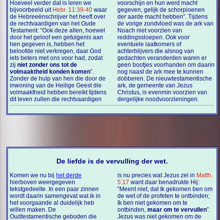
Hoeveel verder dat is leren we
voorschijn en hun werd macht
bijvoorbeeld uit
Hebr. 11:39-40
waar
gegeven, gelijk de schorpioenen
de Hebreeënschrijver het heeft over
der aarde macht hebben”. Tijdens
de rechtvaardigen van het Oude
de vorige zondvloed was de ark van
Testament: “Ook deze allen, hoewel
Noach niet voorzien van
door het geloof een getuigenis aan
reddingssloepen. Ook voor
hen gegeven is, hebben het
eventuele laatkomers of
beloofde niet verkregen, daar God
achterblijvers die alsnog van
iets beters met ons voor had, zodat
gedachten veranderden waren er
zij
niet zonder ons tot de
geen bootjes voorhanden om daarin
volmaaktheid konden komen
”.
nog naast de ark mee te kunnen
Zonder de hulp van hen die door de
dobberen. De nieuwtestamentische
inwoning van de Heilige Geest die
ark, de gemeente van Jezus
volmaaktheid hebben bereikt tijdens
Christus, is evenmin voorzien van
dit leven zullen die rechtvaardigen
dergelijke noodvoorzieningen.
De liefde is de vervulling der wet.
Komen we nu bij
het derde
is nu precies wat Jezus zei in
Matth.
hierboven weergegeven
5:17
want daar benadrukte Hij:
tekstgedeelte. In een paar zinnen
“Meent niet, dat Ik gekomen ben om
wordt daarin samengevat wat ik in
de wet of de profeten te ontbinden;
het voorgaande al duidelijk heb
Ik ben niet gekomen om te
willen maken. De
ontbinden,
maar om te vervullen
”.
Oudtestamentische geboden die
Jezus was niet gekomen om de