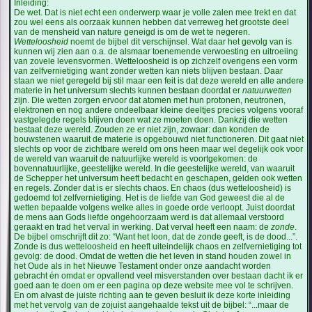
Inleiding:
De wet. Dat is niet echt een onderwerp waar je volle zalen mee trekt en dat
zou wel eens als oorzaak kunnen hebben dat verreweg het grootste deel
van de mensheid van nature geneigd is om de wet te negeren.
Wetteloosheid
noemt de bijbel dit verschijnsel. Wat daar het gevolg van is
kunnen wij zien aan o.a. de alsmaar toenemende verwoesting en uitroeiing
van zovele levensvormen. Wetteloosheid is op zichzelf overigens een vorm
van zelfvernietiging want zonder wetten kan niets blijven bestaan. Daar
staan we niet geregeld bij stil maar een feit is dat deze wereld en alle andere
materie in het universum slechts kunnen bestaan doordat er
natuurwetten
zijn. Die wetten zorgen ervoor dat atomen met hun protonen, neutronen,
elektronen en nog andere ondeelbaar kleine deeltjes precies volgens vooraf
vastgelegde regels blijven doen wat ze moeten doen. Dankzij die wetten
bestaat deze wereld. Zouden ze er niet zijn, zowaar: dan konden de
bouwstenen waaruit de materie is opgebouwd niet functioneren. Dit gaat niet
slechts op voor de zichtbare wereld om ons heen maar wel degelijk ook voor
de wereld van waaruit de natuurlijke wereld is voortgekomen: de
bovennatuurlijke, geestelijke wereld. In die geestelijke wereld, van waaruit
de Schepper het universum heeft bedacht en geschapen, gelden ook wetten
en regels. Zonder dat is er slechts chaos. En chaos (dus wetteloosheid) is
gedoemd tot zelfvernietiging. Het is de liefde van God geweest die al de
wetten bepaalde volgens welke alles in goede orde verloopt. Juist doordat
de mens aan Gods liefde ongehoorzaam werd is dat allemaal verstoord
geraakt en trad het verval in werking. Dat verval heeft een naam: de
zonde
.
De bijbel omschrijft dit zo: “Want het loon, dat de zonde geeft, is de dood...”.
Zonde is dus wetteloosheid en heeft uiteindelijk chaos en zelfvernietiging tot
gevolg: de dood. Omdat de wetten die het leven in stand houden zowel in
het Oude als in het Nieuwe Testament onder onze aandacht worden
gebracht én omdat er opvallend veel misverstanden over bestaan dacht ik er
goed aan te doen om er een pagina op deze website mee vol te schrijven.
En om alvast de juiste richting aan te geven besluit ik deze korte inleiding
met het vervolg van de zojuist aangehaalde tekst uit de bijbel: “...maar de