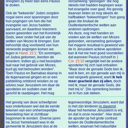
dreigden zij meer dan eens Paulus
verzameling “gelovigen” die nog
te doden.
steeds niet hadden begrepen waar
het evangelie over gaat. Als gevolg
Ook de “bekeerde” Joden zorgden
daarvan lieten ze nog steeds de
nogal eens voor spanningen door
halfbakken “bekeerlingen” hun gang
hun pogingen om hen die het
gaan die brutaal de
evangelie van Jezus hadden
Oudtestamentische wetten aan
aanvaard, en daardoor inwoners
anderen opdrongen.
waren geworden van het Koninkrijk
Als deze, nog met handen en
Gods, weer onder het juk van de
voeten aan de wetten van Mozes
wetten van Mozes te brengen. Een
gebonden, verzameling gelovigen
behoorlijk stug voorbeeld van hun
het magere resultaat is geweest van
verwoede pogingen komen we
de in Jeruzalem actieve apostelen
tegen in
Hand. 15:1
: “En sommigen,
kan ik het me heel goed voorstellen
uit Judea gekomen, leerden de
dat wanneer Paulus zichzelf in
1
broeders: Indien gij u niet besnijden
Cor. 15:10
vergelijkt met de andere
laat naar het gebruik van Mozes,
apostelen hij zich laat ontvallen:
kunt gij niet behouden worden”.
“Maar door de genade Gods ben ik,
Toen Paulus en Barnabas daarop in
wat ik ben, en zijn genade aan mij is
de tegenaanval gingen en er een
niet vergeefs geweest, want
ik heb
patstelling ontstond reisden ze op
meer gearbeid dan zij allen
, doch
advies naar Jeruzalem om daar de
niet ik, maar de genade Gods, die
apostelen en oudsten over dit
met mij is”. Die opmerking konden
geschil te raadplegen. Het mag
ze in hun zak steken.
Het gevolg van deze scheefgroei
tegenwoordige Jeruzalem, want dat
was ondertussen wel dat de eerste
is met zijn kinderen
in slavernij
.
tekenen van een onherroepelijke
Maar het hemelse Jeruzalem is vrij;
tweedeling hier al zichtbaar
en dat is onze moeder”. Hier doelt
begonnen te worden. Diverse jaren
de apostel op het grote contrast
na Jezus' hemelvaart was in de
tussen de Oudtestamentische
gemeente te Jeruzalem dus al de
wetten, waarvan het natuurlijke