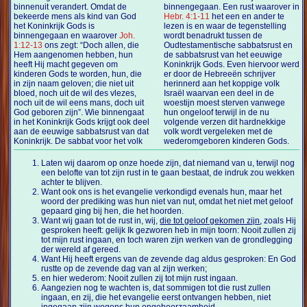
binnenuit verandert. Omdat de
binnengegaan. Een rust waarover in
bekeerde mens als kind van God
Hebr. 4:1-11
het een en ander te
het Koninkrijk Gods is
lezen is en waar de tegenstelling
binnengegaan en waarover
Joh.
wordt benadrukt tussen de
1:12-13
ons zegt: “Doch allen, die
Oudtestamentische sabbatsrust en
Hem aangenomen hebben, hun
de sabbatsrust van het eeuwige
heeft Hij macht gegeven om
Koninkrijk Gods. Even hiervoor werd
kinderen Gods te worden, hun, die
er door de Hebreeën schrijver
in zijn naam geloven; die niet uit
herinnerd aan het koppige volk
bloed, noch uit de wil des vlezes,
Israël waarvan een deel in de
noch uit de wil eens mans, doch uit
woestijn moest sterven vanwege
God geboren zijn”. Wie binnengaat
hun ongeloof terwijl in de nu
in het Koninkrijk Gods krijgt ook deel
volgende verzen dit hardnekkige
aan de eeuwige sabbatsrust van dat
volk wordt vergeleken met de
Koninkrijk. De sabbat voor het volk
wederomgeboren kinderen Gods.
Laten wij daarom op onze hoede zijn, dat niemand van u, terwijl nog
een belofte van tot zijn rust in te gaan bestaat, de indruk zou wekken
achter te blijven.
Want ook ons is het evangelie verkondigd evenals hun, maar het
woord der prediking was hun niet van nut, omdat het niet met geloof
gepaard ging bij hen, die het hoorden.
Want wij gaan tot de rust in, wij,
die tot geloof gekomen zijn
, zoals Hij
gesproken heeft: gelijk Ik gezworen heb in mijn toorn: Nooit zullen zij
tot mijn rust ingaan, en toch waren zijn werken van de grondlegging
der wereld af gereed.
Want Hij heeft ergens van de zevende dag aldus gesproken: En God
rustte op de zevende dag van al zijn werken;
en hier wederom: Nooit zullen zij tot mijn rust ingaan.
Aangezien nog te wachten is, dat sommigen tot die rust zullen
ingaan, en zij, die het evangelie eerst ontvangen hebben, niet
ingegaan zijn wegens hun ongehoorzaamheid,