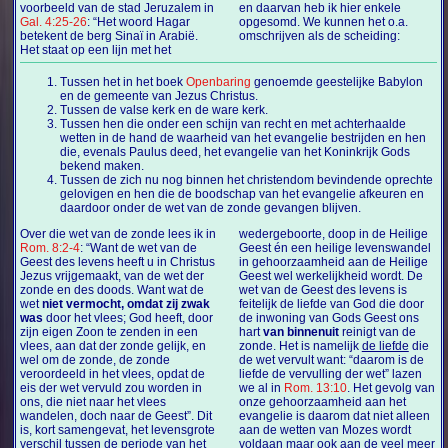
voorbeeld van de stad Jeruzalem in
en daarvan heb ik hier enkele
Gal. 4:25-26
: “Het woord Hagar
opgesomd. We kunnen het o.a.
betekent de berg Sinaï in Arabië.
omschrijven als de scheiding:
Het staat op een lijn met het
Tussen het in het boek
Openbaring
genoemde geestelijke Babylon
en de gemeente van Jezus Christus.
Tussen de valse kerk en de ware kerk.
Tussen hen die onder een schijn van recht en met achterhaalde
wetten in de hand de waarheid van het evangelie bestrijden en hen
die, evenals Paulus deed, het evangelie van het Koninkrijk Gods
bekend maken.
Tussen de zich nu nog binnen het christendom bevindende oprechte
gelovigen en hen die de boodschap van het evangelie afkeuren en
daardoor onder de wet van de zonde gevangen blijven.
Over die wet van de zonde lees ik in
wedergeboorte, doop in de Heilige
Rom. 8:2-4
: “Want de wet van de
Geest én een heilige levenswandel
Geest des levens heeft u in Christus
in gehoorzaamheid aan de Heilige
Jezus vrijgemaakt, van de wet der
Geest wel werkelijkheid wordt. De
zonde en des doods. Want wat de
wet van de Geest des levens is
wet
niet vermocht, omdat zij zwak
feitelijk de liefde van God die door
was
door het vlees; God heeft, door
de inwoning van Gods Geest ons
zijn eigen Zoon te zenden in een
hart
van binnenuit
reinigt van de
vlees, aan dat der zonde gelijk, en
zonde. Het is namelijk
de liefde
die
wel om de zonde, de zonde
de wet vervult want: “daarom is de
veroordeeld in het vlees, opdat de
liefde de vervulling der wet” lazen
eis der wet vervuld zou worden in
we al in
Rom. 13:10
. Het gevolg van
ons, die niet naar het vlees
onze gehoorzaamheid aan het
wandelen, doch naar de Geest”. Dit
evangelie is daarom dat niet alleen
is, kort samengevat, het levensgrote
aan de wetten van Mozes wordt
verschil tussen de periode van het
voldaan maar ook aan de veel meer