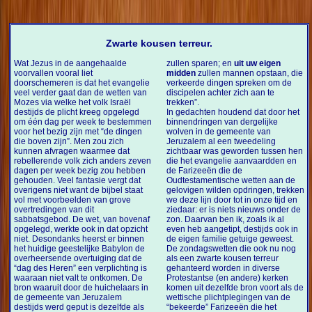
Zwarte kousen terreur.
Wat Jezus in de aangehaalde
zullen sparen; en
uit uw eigen
voorvallen vooral liet
midden
zullen mannen opstaan, die
doorschemeren is dat het evangelie
verkeerde dingen spreken om de
veel verder gaat dan de wetten van
discipelen achter zich aan te
Mozes via welke het volk Israël
trekken”.
destijds de plicht kreeg opgelegd
In gedachten houdend dat door het
om één dag per week te bestemmen
binnendringen van dergelijke
voor het bezig zijn met “de dingen
wolven in de gemeente van
die boven zijn”. Men zou zich
Jeruzalem al een tweedeling
kunnen afvragen waarmee dat
zichtbaar was geworden tussen hen
rebellerende volk zich anders zeven
die het evangelie aanvaardden en
dagen per week bezig zou hebben
de Farizeeën die de
gehouden. Veel fantasie vergt dat
Oudtestamentische wetten aan de
overigens niet want de bijbel staat
gelovigen wilden opdringen, trekken
vol met voorbeelden van grove
we deze lijn door tot in onze tijd en
overtredingen van dit
ziedaar: er is niets nieuws onder de
sabbatsgebod. De wet, van bovenaf
zon. Daarvan ben ik, zoals ik al
opgelegd, werkte ook in dat opzicht
even heb aangetipt, destijds ook in
niet. Desondanks heerst er binnen
de eigen familie getuige geweest.
het huidige geestelijke Babylon de
De zondagswetten die ook nu nog
overheersende overtuiging dat de
als een zwarte kousen terreur
“dag des Heren” een verplichting is
gehanteerd worden in diverse
waaraan niet valt te ontkomen. De
Protestantse (en andere) kerken
bron waaruit door de huichelaars in
komen uit dezelfde bron voort als de
de gemeente van Jeruzalem
wettische plichtplegingen van de
destijds werd geput is dezelfde als
“bekeerde” Farizeeën die het