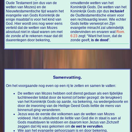
Oude Testament (en dus van de
omvattende wetten van het
wetten van Mozes) en de
Koninkrijk Gods. De wetten van het
Nieuwtestamentische tijd waarin het
Koninkrijk Gods zijn dus
inclusief
evangelie van Gods Koninkrijk de
de Oudtestamentische eisen voor
enige maatstaf is voor het kind van
een rechtvaardig leven. Wie echter
God. Hier wordt ons nog weer eens
Gods liefde verwerpt en Zijn
verteld dat de wetten van Mozes
evangelie minacht zal uiteindelijk
absoluut niet in staat waren om met
ondervinden en ervaren wat
Rom.
de zonde af te rekenen maar dat dit
6:23
zegt: “Want het loon, dat de
daarentegen door bekering,
zonde geeft,
is de dood
”.
Samenvatting.
Om het voorgaande nog even op een rij te zetten en samen te vatten:
De wetten van Mozes hebben ooit dienst gedaan als een tijdelijke
tuchtmeester totdat door de komst (of beter gezegd: de terugkeer)
van het Koninkrijk Gods op aarde, na bekering, na wedergeboorte en
door de inwoning van de Heilige Geest Gods liefde de mens van
binnenuit ging veranderen.
Jezus was de eerste die volkomen aan de wetten van Mozes
voldeed. Het is uitsluitend de liefde van God die in staat is aan al
Gods maatstaven te voldoen en daarom kon Jezus van Zichzelf
zeggen dat Hij was gekomen om
de wet te vervullen
.
Wie aan het evangelie gehoorzaam is en door bekering,