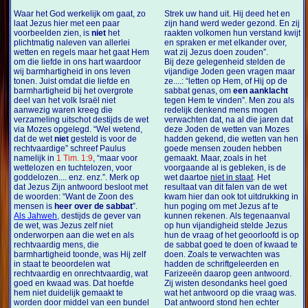
Waar het God werkelijk om gaat, zo
Strek uw hand uit. Hij deed het en
laat Jezus hier met een paar
zijn hand werd weder gezond. En zij
voorbeelden zien, is
niet
het
raakten volkomen hun verstand kwijt
plichtmatig naleven van allerlei
en spraken er met elkander over,
wetten en regels maar het gaat Hem
wat zij Jezus doen zouden”.
om die liefde in ons hart waardoor
Bij deze gelegenheid stelden de
wij barmhartigheid in ons leven
vijandige Joden geen vragen maar
tonen. Juist omdat die liefde en
ze....: “letten op Hem, of Hij op de
barmhartigheid bij het overgrote
sabbat genas, om
een aanklacht
deel van het volk Israël niet
tegen Hem te vinden”. Men zou als
aanwezig waren kreeg die
redelijk denkend mens mogen
verzameling uitschot destijds de wet
verwachten dat, na al die jaren dat
via Mozes opgelegd. “Wel wetend,
deze Joden de wetten van Mozes
dat de wet
niet
gesteld is voor de
hadden gekend, die wetten van hen
rechtvaardige” schreef Paulus
goede mensen zouden hebben
namelijk in
1 Tim. 1:9
, “maar voor
gemaakt. Maar, zoals in het
wettelozen en tuchtelozen, voor
voorgaande al is gebleken, is de
goddelozen.... enz. enz.”. Merk op
wet daartoe
niet in staat
. Het
dat Jezus Zijn antwoord besloot met
resultaat van dit falen van de wet
de woorden: “Want de Zoon des
kwam hier dan ook tot uitdrukking in
mensen is
heer over de sabbat
”.
hun poging om met Jezus af te
Als Jahweh,
destijds de gever van
kunnen rekenen. Als tegenaanval
de wet, was Jezus zelf niet
op hun vijandigheid stelde Jezus
onderworpen aan die wet en als
hun de vraag of het geoorloofd is op
rechtvaardig mens, die
de sabbat goed te doen of kwaad te
barmhartigheid toonde, was Hij zelf
doen. Zoals te verwachten was
in staat te beoordelen wat
hadden de schriftgeleerden en
rechtvaardig en onrechtvaardig, wat
Farizeeën daarop geen antwoord.
goed en kwaad was. Dat hoefde
Zij wisten desondanks heel goed
hem niet duidelijk gemaakt te
wat het antwoord op die vraag was.
worden door middel van een bundel
Dat antwoord stond hen echter