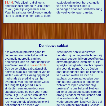
14:4-6
:
“Wie zijt gij, dat gij eens
vastgelegd nu door het evangelie
anders knecht oordeelt? Of hij staat
van het Koninkrijk Gods is
of valt, gaat zijn eigen heer aan.
vervangen door een sabbatsviering
Maar hij zal staande blijven, want de
die
veel verder
gaat dan dat.
Here is bij machte hem vast te doen
De nieuwe sabbat.
“De wet en de profeten gaan tot
Israël moest hen telkens weer
Johannes; sinds die tijd wordt het
bepalen bij de dingen die boven zijn
evangelie gepredikt van het
zodat zij zouden blijven beseffen dat
Koninkrijk Gods en ieder dringt zich
dit voorbijgaande leven met al zijn
erin” lazen we al in
Lucas 16:16
.
tijdelijke bezigheden slechts bijzaak
Ook de verplichte sabbatsrust die
zijn voor de mens. Dat de Joden
het volk Israël als onderdeel van de
daar desondanks keer op keer niets
wetten van Mozes kreeg opgelegd
van wilden weten en toch de
had sinds de prediking van het
sabbatsrust verwaarloosden door
evangelie van het Koninkrijk Gods
hun aardse zaakjes te regelen en
zijn langste tijd gehad. En is
zich lam te lopen voor hun “
big
sindsdien vervangen door een
business
” is ons bekend. Het van
sabbatsrust die op een veel hoger
buitenaf opgelegde sabbatsgebod
niveau ligt. De wetten van Mozes
drong niet door tot hun stenen hart.
konden slechts van buitenaf een
Hoe anders is dat bij het
rechtvaardigheid afdwingen terwijl
wederomgeboren kind van God dat
het evangelie de mens van
de rust van het Koninkrijk Gods is