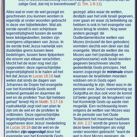
zalige God, dat mij is toevertrouwd” (
1 Tim. 1:8-11
).
Alles wat er over de wet gezegd en
gezegd: alles waar de wetten,
geschreven zou kunnen worden is
destijds aan het volk Israël gegeven,
eigenlijk al onder woorden gebracht
over gaan en waar zij betrekking op
in deze vier bijbelteksten. Wat als
hebben is ook in het evangelie van
eerste opvalt is een schijnbare
Jezus terug te vinden. Nog weer
tegenstrijdigheid tussen de eerste
anders gezegd: de
twee tekstgedeelten, beiden zijn
Oudtestamentische wetten van
overigens uitspraken van Jezus. In
Mozes (inclusief de tien geboden)
de eerste trekt Jezus namelijk een
vormden slechts een deel van dat
duidelijke grens tussen twee
evangelie.
Want de wetten die via
bedelingen, tussen twee tijdperken
Mozes aan het (opstandige en
die enorm van elkaar verschillen.
ongehoorzame) volk Israël werden
Mocht het de lezer nog niet zijn
gegeven beschreven slechts
opgevallen: deze ogenschijnlijke
gedeeltelijk Gods principes. Het
tegenstrijdigheid is te halen uit het
waren zogezegd de
minimale
eisen
feit dat Jezus in
Lucas 16:16
laat
waaraan de Israëlieten moesten
weten dat sinds de dagen van
voldoen om in Gods ogen
Johannes de Doper het evangelie
rechtvaardig te zijn. Meer was in de
van het Koninkrijk Gods wordt
periode voor Jezus' overwinning op
bekend gemaakt en daarmee de
Golgotha en dus ook voor de komst
wet en de profeten “hun tijd hebben
(of beter gezegd: de terugkeer) van
gehad” terwijl Hij in
Matth. 5:17-18
het Koninkrijk Gods op aarde niet
nadrukkelijk zegt niet van plan te
mogelijk. Een rechtvaardig leven
zijn om de wet en de profeten te
volgens de wetten van Mozes was
ontbinden. Deze ogenschijnlijke
in de periode van het Oude
tegenstrijdigheid wordt echter
Testament het maximaal haalbare.
opgeheven door Jezus' mededeling
In
Joh. 1:17
wordt de grens tussen
in
Lucas 16:16
dat de wet en de
deze twee bedelingen als volgt
profeten
zijn opgevolgd
door het
onder woorden gebracht: “want de
evangelie van het Koninkrijk Gods
wet is door Mozes gegeven, de