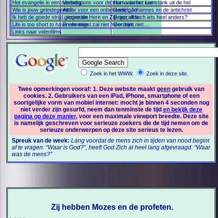
Het evangelie in een notendop
Verberg ons voor de toorn van het Lam
Humanisme: een stank uit de hel
Wie is jouw geleidegeest?
Altaar voor een onbekende god
Daniël, Johannes en de antichrist
Ik heb de goede strijd gestreden
...tegen de Here en Zijn gezalfde
Griep, of toch iets heel anders?
Life is too short to have enemies
En de angst zal niet meer zijn...
Oordeelt niet....
Links naar videofilms
Zoek in het WWW.
Zoek in deze site.
Twee opmerkingen vooraf: 1. Deze website maakt
geen
gebruik van
cookies. 2. Gebruikers van een iPad, iPhone, smartphone of een
soortgelijke vorm van mobiel internet: mocht je binnen 4 seconden nog
niet verder zijn gesurfd, neem dan tenminste de tijd
en bekijk deze
pagina op deze manier
, voor een maximale viewport breedte. Deze site
is namelijk geschreven voor serieuze zoekers die de tijd nemen om de
serieuze onderwerpen op deze site serieus te lezen.
Spreuk van de week:
Lang voordat de mens zich in tijden van nood begint
af te vragen: “Waar is God?”, heeft God Zich al heel lang afgevraagd: “Waar
was de mens?”
Zij hebben Mozes en de profeten.