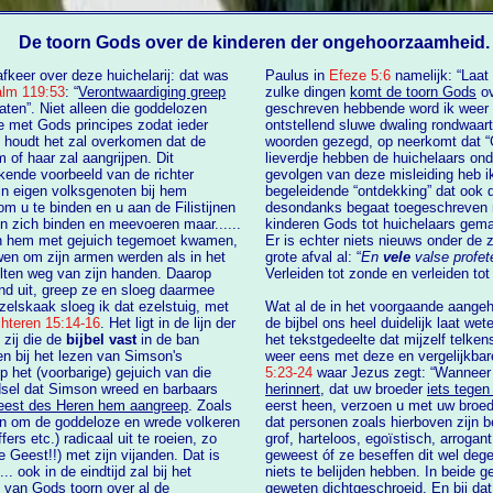
De toorn Gods over de kinderen der ongehoorzaamheid.
fkeer over deze huichelarij: dat was
Paulus in
Efeze 5:6
namelijk: “Laat niemand u misleiden met drogredenen, want door
lm 119:53
: “
Verontwaardiging greep
zulke dingen
komt de toorn Gods
over de kind
geschreven hebbende word ik weer heri
dat ieder
ontstellend sluwe dwaling rondwaart
 houdt het zal overkomen dat de
woorden gezegd, op neerkomt dat “God zelfs niet eens boos kan kijken”. En van zo'n
lieverdje hebben de huichelaars onder de kinderen God
de richter
gevolgen van deze misleiding heb 
n eigen volksgenoten bij hem
begeleidende “ontdekking” dat ook de mens zelf zo goed is dat alle zonden die hij
desondanks begaat toegeschreven moe
....
kinderen Gods tot huichelaars gema
“zodra hij te Lechi gekomen was en de Filistijnen hem met gejuich tegemoet kwamen,
Er is echter niets nie
en om zijn armen werden als in het
grote afval al: “
En
vele
valse profe
eep ze en sloeg daarmee
elskaak sloeg ik dat ezelstuig, met
Wat al de in het voorgaande aangeha
chteren 15:14-16
. Het ligt in de lijn der
de bijbel ons heel duidelijk laat weten hoe God over hun gedrag denkt. Bijvoorbeeld in
 zij die de
bijbel vast
in de ban
het tekstgedeelte dat mijzelf telkens weer a
weer eens met deze en vergelijkbar
het (voorbarige) gejuich van die
5:23-24
waar Jezus zegt: “Wanneer g
ndsel dat Simson wreed en barbaars
herinnert
, dat uw broeder
iets tegen
eest des Heren hem aangreep
. Zoals
eerst heen, verzoen u met uw broeder en kom en offer daarna uw gave”. De prak
 volkeren
dat personen zoals hierboven zijn beschreven óf ab
s etc.) radicaal uit te roeien, zo
grof, harteloos, egoïstisch, arrogant
geweest óf ze beseffen dit wel deg
j het
niets te belijden hebben. In beide gevallen hebben de huichelaars in kwestie hun
 van Gods toorn over al de
geweten dichtgeschroeid. En bij dat laatste 