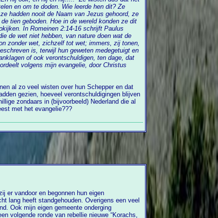
en om te doden. Wie leerde hen dit? Ze
, ze hadden nooit de Naam van Jezus gehoord, ze
meinen 2:14-16 schrijft Paulus
die de wet niet hebben, van nature doen wat de
weten medegetuigt en
klagen of ook verontschuldigen, ten dage, dat
rdeelt volgens mijn evangelie, door Christus
nen al zo veel wisten over hun Schepper en dat
ndaars in (bijvoorbeeld) Nederland die al
eest met het evangelie???