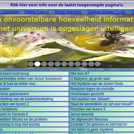
Klik hier voor info over de laatst toegevoegde pagina's.
On Gamstop
Online Casino
Beste Goksites
Gokken Zonder Cruks
G
ht keert nooit terug
Wie ben ik?
werkelijke reden van Jezus' kruisdood
O Babylon, gij grote stad
r ik had de liefde niet...
Het mysterie van de zonen Gods
reuken
Bewijzen tegen de evolutie
 kruis gepasseerd
Huichelaars gezocht
 bedrog van de kankerbestrijding
Het raadsel van Jahweh
cties van lezers 2
Staat de wereldklok op vijf voor twaalf?
n belijdenis
Reacties van lezers 3
zen in Genesis 6
Jezus weende
 hebben Mozes en de profeten
De afgewezen Messias
oorlog is nog niet voorbij
Evolutie? Ze geloven er zelf niet in!
ks
Het lijden is geen mysterie