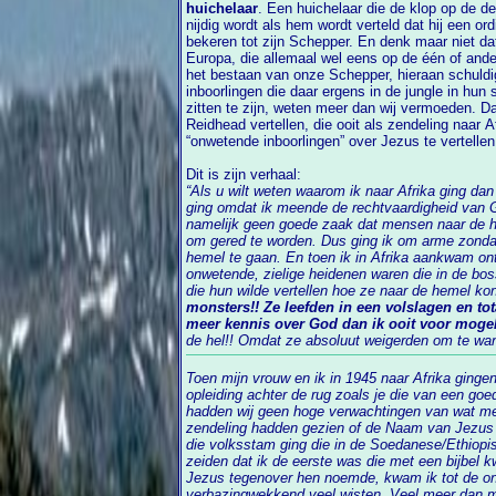
huichelaar
. Een huichelaar die de klop op de deur van zijn hart moedwillig negeert en
nijdig wordt als hem wordt verteld dat hij een ordinaire zondaar is die zich moet
bekeren tot zijn Schepper. En denk maar niet dat
Europa, die allemaal wel eens op de één of andere manier werden geconfronteerd met
het bestaan van onze Schepper, hieraan schuldig zijn. Ook die zogenaamde “domme”
inboorlingen die daar ergens in de jungle in hun simpele hutjes ogensc
zitten te zijn, weten meer dan wij vermoeden. D
Reidhead vertellen, die ooit als zendeling naar Afrika was afgereisd om daar die
“onwetende inboorlingen” over Jezus te vertellen
Dit is zijn verhaal:
“Als u wilt weten waarom ik naar Afrika ging dan 
ging omdat ik meende de rechtvaardigheid van God te moeten verbeteren. Ik vond het
namelijk geen goede zaak dat mensen naar de hel gaan zonder
om gered te worden. Dus ging ik om arme zond
hemel te gaan. En toen ik in Afrika aankwam ontdekte ik dat zij helemaal geen arme,
onwetende, zielige heidenen waren die in de bossen rondrenden om iemand te
die hun wilde vertellen hoe ze naar de hemel k
monsters!! Ze leefden in een volslagen en totale ongehoorzaamheid aan veel
meer kennis over God dan ik ooit voor moge
de hel!! Omdat ze absoluut weigerden om te wand
Toen mijn vrouw en ik in 1945 naar Afrika ging
opleiding achter de rug zoals je die van een goede bijbelschool mag verwachten. Dus
hadden wij geen hoge verwachtingen van wat mens
zendeling hadden gezien of de Naam van Jezus 
die volksstam ging die in de Soedanese/Ethiopische grensstreek leefde, 
zeiden dat ik de eerste was die met een bijbel
Jezus tegenover hen noemde, kwam ik tot de ontdekking dat deze mensen
verbazingwekkend veel wisten. Veel meer dan mij was gelee