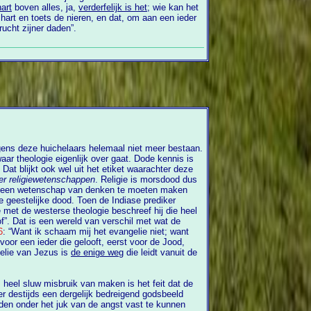
hart
boven alles, ja,
verderfelijk is het
; wie kan het
rt en toets de nieren, en dat, om aan een ieder
rucht zijner daden”.
er gaat. Dode kennis is
at blijkt ook wel uit het etiket waarachter deze
der religiewetenschappen
. Religie is morsdood dus
ijke dood. Toen de Indiase prediker
et de westerse theologie beschreef hij die heel
16
: “Want ik schaam mij het evangelie niet; want
or een ieder die gelooft, eerst voor de Jood,
elie van Jezus is
de enige weg
die leidt vanuit de
eel sluw misbruik van maken is het feit dat de
beeld
en onder het juk van de angst vast te kunnen