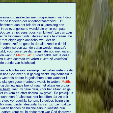
eren der ongehoorzaamheid”. Dit
nnerd aan het feit dat er al jarenlang een
 in de evangelische wereld die er, in een paar
s uiteraard niets te vrezen. De
ik met eigen ogen aanschouwd. Met de
ten worden aan de satan werden massa's
akt, voor zover ze dat tenminste nog niet waren.
uws onder de zon want in
Matth. 24:11
voorspelde Jezus deze
ten zullen opstaan en
velen
zullen zij verleiden
”.
Verleiden tot zonde en verleiden tot de
zonde van huichelarij
.
alde huichelaars kennelijk niet willen weten is dat
ls eerste in gedachten komt wanneer ik
e slangen geconfronteerd wordt, te weten:
Matth.
ij dan uw gave brengt naar het altaar en
u daar
 u heeft
, laat uw gave daar, voor het altaar, en ga
tijk is
soluut niet beseffen dat ze ooit
, sluw, verraderlijk, kortom: liefdeloos bezig zijn
elijk maar vinden desondanks van zichzelf dat ze
komt mij in gedachten wat God daarover