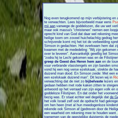
Nog even terugkomend op mijn verbijstering en a
te verwachten. Lees bijvoorbeeld maar eens
Psa
mij aan
vanwege de goddelozen, die uw wet verlaten”. Niet alleen die goddelozen
maar ook massa's “christenen” nemen een loopje met Gods principes zo
oprecht kind van God dat daar wel rekening mee
heilige toorn om zoveel huichelachtig gedrag hem of haar zal aangrijpen. Dit
schrijvende komt mij het tot de verbeelding sprekende voorbeeld van 
Simson in gedachten. Het overkwam hem dat zij
kwamen met de mededeling: “Wij zijn gekomen om u te binden en u aan de Filistijnen
over te leveren”. Aanvankelijk gewillig liet Simson zich binden en meevoeren maar..
greep de Geest des Heren hem aan
en de touw
vuur verbrande vlasstengels en zijn banden smolten weg van zijn handen. Daarop
vond hij een nog verse ezelskaak, strekte de hand uit, gr
duizend man dood. En Simson zeide: Met een ez
een ezelskaak duizend man”. Dit lezen wij in
Ri
verwachting dat de niet zo
bijbelvaste
lezers en
gedaan hebben met rode kaken zitten te steigeren bij het lezen van Simson's
antwoord op het verraad van zijn eigen volk en op 
goddeloze Filistijnen. En dat onder het voorwe
bezig was. Er staat echter wel degelijk dat
de G
het volk Israël zelf ooit de opdracht had gekregen om de goddeloze en wrede
om hen heen (met al hun meedogenloze kinderoffer
rekende ook Simson af (gedreven door de Heilige Geest!!) met zijn vijanden. Dat is
een waarheid om rekening mee te houden want..... ook in de eindtijd zal bi
toenemen van de geestelijke duisternis de roede