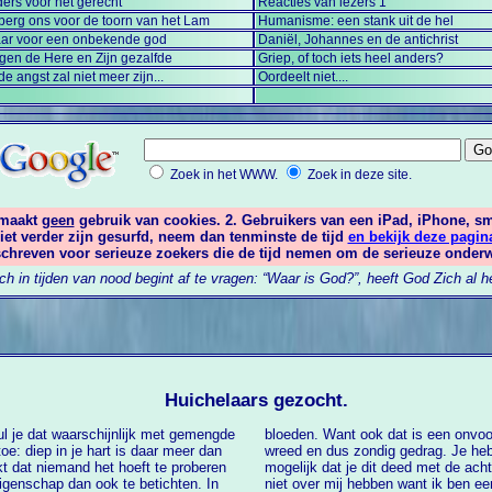
ers voor het gerecht
Reacties van lezers 1
berg ons voor de toorn van het Lam
Humanisme: een stank uit de hel
aar voor een onbekende god
Daniël, Johannes en de antichrist
tegen de Here en Zijn gezalfde
Griep, of toch iets heel anders?
de angst zal niet meer zijn...
Oordeelt niet....
Zoek in het WWW.
Zoek in deze site.
 maakt
geen
gebruik van cookies. 2. Gebruikers van een iPad, iPhone, s
iet verder zijn gesurfd, neem dan tenminste de tijd
en bekijk deze pagin
eschreven voor serieuze zoekers die de tijd nemen om de serieuze onderw
h in tijden van nood begint af te vragen: “Waar is God?”, heeft God Zich al
Huichelaars gezocht.
ul je dat waarschijnlijk met gemengde
aak voorkomende vorm van liefdeloos,
: diep in je hart is daar meer dan
iet toevallig bezocht en het is best
kt dat niemand het hoeft te proberen
edachte: “die webmaster gaat het vast
eigenschap dan ook te betichten. In
 dus ik durf mijn gezondheid er wel