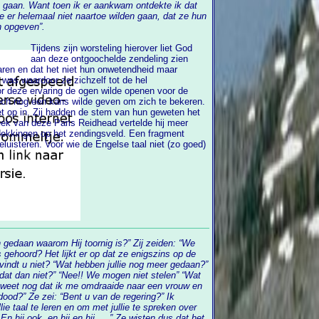
nkwam ontdekte ik dat
 er helemaal niet naartoe wilden gaan, dat ze hun
n opgeven”.
Tijdens zijn worsteling hierover liet God
aan deze ontgoochelde zendeling zien
 was waardoor ze zichzelf tot de hel
r deze ervaring de ogen wilde openen voor de
ekeren.
in. Zij hadden de stem van hun geweten het
eek van deze Paris Reidhead vertelde hij meer
ren. Voor wie de Engelse taal niet (zo goed)
arom Hij toornig is?” Zij zeiden: “We
ehoord? Het lijkt er op dat ze enigszins op de
vindt u niet? “Wat hebben jullie nog meer gedaan?”
…..” Ze wisten dus dat het