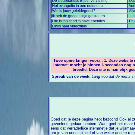
De Nederlandse Bijbel Vervalsing
Oud
Het evangelie in een notendop
Ver
Wie is jouw geleidegeest?
Alt
Ik heb de goede strijd gestreden
...
Life is too short to have enemies
En 
Links naar videofilms
Twee opmerkingen vooraf: 1. Deze website
internet: mocht je binnen 4 seconden nog n
breedte. Deze site is namelijk g
Spreuk van de week:
Lang voordat de mens zic
Goed dat je deze pagina hebt bezocht! Ook al z
bloeden. Want ook dat is een onvoorstelbaar v
gevoelens gedaan hebben. Want geef het maar toe
wreed en dus zondig gedrag. Je hebt deze pagina n
eens dat verraderlijke stemmetje dat je wijsmaa
mogelijk dat je dit deed met de achterliggende g
om je van oneerlijkheid of van welke andere rot
niet over mij hebben want ik ben een goed mens,