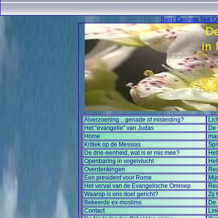
Best Casinos Not 
Alverzoening... genade of misleiding?
Lic
Het “evangelie” van Judas
De 
Home
maa
Kritiek op de Messias
Sp
De drie-eenheid, wat is er mis mee?
Het
Openbaring in vogelvlucht
Het
Overdenkingen
Rea
Een president voor Rome
Mij
Het verval van de Evangelische Omroep
Reu
Waarop is ons doel gericht?
Zij
Bekeerde ex-moslims
De 
Contact
Lin