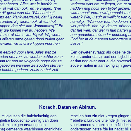
geschapen. Alles wat je hoefde te
verkeerd was om te liegen, om te stelen 
hadden nog nooit een bijbel gezien
j”
waren nooit vertrouwd gemaakt met de tien geboden. Hoe in de wereld konden ze dit
 klankweergave), dat Hij heilig
weten? Wel, u zult er wellicht van opkijken. In Ro
zonden. Zij wisten ook af van het
namelijk: “Wanneer toch heidenen, 
wet gebiedt, dan zijn dezen, ofschoon zonder wet, zichzelf tot wet; immers, zij tonen,
ebben. We
dat het werk der wet in hun harten geschreven is, terwijl hun ge
niet of dat is wat Hij wil. Wij weten
hun gedachten elkander onderling aan
God het in de mensen verborgene oo
Jezus.”
n eerbied voor Hem. Alles wat ze
Een gewetensvraag: als deze heide
zelfs zonder dat zij ooit een bijbel hadden gezien, hoeveel verontschuldigingen blijven
aan de volgende oogst dat ze
er dan nog over voor al die onverschillige zo
 gebeuren wanneer ze zouden sterven.
zovele malen in aanraking zijn gew
Korach, Datan en Abiram.
religieuzen die huichelachtig een
 vandoor en begonnen hun eigen
ijbelse boodschap weinig van doen
eft standgehouden. Overigens een veel
it mijn eigen ervaringen in
n eigen gemeente onderging
sche) gemeente waarbinnen onenigheid
e ronde van rebellie nieuwe “Korachs,