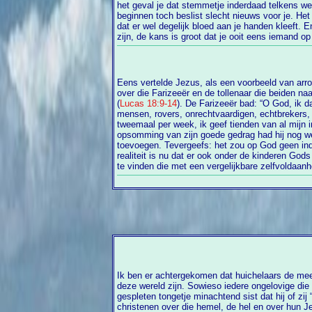
het geval je dat stemmetje inderdaad telkens wee
aan te wagen”. Je gezondheid zal er inderdaad niet o
beginnen toch beslist slecht nieuws voor je. Het
dat je toch wel degelijk op een andere manier o
dat er wel degelijk bloed aan je handen kleeft. E
zijn, de kans is groot dat je ooit eens iemand o
Eens vertelde Jezus, als een voorbeeld van arro
over die Farizeeër en de tollenaar die beiden n
(
Lucas 18:9-14
). De Farizeeër bad: “O God, ik d
mensen, rovers, onrechtvaardigen, echtbrekers, o
tweemaal per week, ik geef tienden van al mijn
opsomming van zijn goede gedrag had hij nog we
toevoegen. Tevergeefs: het zou op God geen in
realiteit is nu dat er ook onder de kinderen Gods
te vinden die met een vergelijkbare zelfvoldaan
Ik ben er achtergekomen dat huichelaars de me
deze wereld zijn. Sowieso iedere ongelovige die met de neus in de hoogte en met dat
gespleten tongetje minachtend sist dat hij of zij “die bela
christenen over die hemel, de hel en over hun J