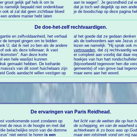
r groot gelijk gaf heb ik om te
nder lijden maar de kans is groot
 is namelijk bepaald niet ondenkbaar
p je grondvesten zult schudden nadat
n ook al zal dat geen zichtbaar bloed
je de boodschap op deze pagina he
p een andere manier hebt laten
De doe-het-zelf rechtvaardigen.
gantie en zelfvoldaanheid, het verhaal
al het goede dat ze gedaan
denken 
aar de tempel gingen om te bidden
als de toehoorders aan wie Jezus zijn
ank U, dat ik niet zo ben als de andere
lezen we namelijk: “Hij sprak ook
f ook als deze tollenaar; ik vast
vertrouwden
, dat zij rechtvaardig w
 inkomsten”. Aan deze korte
er compleet aan voorbij dat daar n
l een hele waslijst kunnen
hoekjes van hun hart rondschuifel
druk gemaakt hebben. De keiharde
(bijvoorbeeld tegenover hen die ver
 massa's van dit soort huichelaars zijn
gemeente) of van grove taal tegenove
heid Gods aandacht willen vestigen op
maar eens aan het woord.
De ervaringen van Paris Reidhead.
est voorkomende soort zondaren op
het licht van de wetten die op hun hart waren geschreven en van het getuigenis van
de schepping, en van de waarheid die zij kenden. En ik
chelijke onzin van die domme
achterkwam ik zo boos was op God d
ezus” niet wenst te horen
is een
maar een rotstreek vond om mij naar mensen te sturen die er op wachtten om te