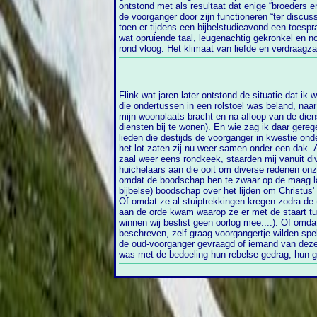
ontstond met als resultaat dat enige “broeders e
de voorganger door zijn functioneren “ter discussie
toen er tijdens een bijbelstudieavond een toesp
wat opruiende taal, leugenachtig gekronkel en n
rond vloog. Het klimaat van liefde en verdraag
Flink wat jaren later ontstond de situatie dat ik
die ondertussen in een rolstoel was beland, naar een grote evangelische gemeente in
mijn woonplaats bracht en na afloop van de dienst weer oph
diensten bij te wonen). En wie zag ik daar gere
lieden die destijds de voorganger in kwestie onder vuur namen. Door een speling van
het lot zaten zij nu weer samen onder een dak. Als ik bij het brengen en o
zaal weer eens rondkeek, staarden mij vanuit d
huichelaars aan die ooit om diverse redenen onze eigen gemeente waren ontvlucht
omdat de boodschap hen te zwaar op de maag lag. Bijvoorbeeld omdat de (
bijbelse) boodschap over het lijden om Christus
Of omdat ze al stuiptrekkingen kregen zodra de (ook geheel bijbelse!) geestelijke strijd
aan de orde kwam waarop ze er met de staart tussen de poten vandoor gingen (daar
winnen wij beslist geen oorlog mee....). Of omdat ze, zoals i
beschreven, zelf graag voorgangertje wilden sp
de oud-voorganger gevraagd of iemand van deze mensen al eens op hem afgestapt
was met de bedoeling hun rebelse gedrag, hun gestook, hun gerodd