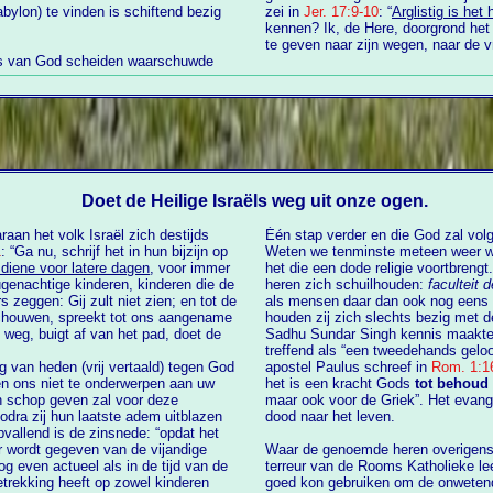
zei in
Jer. 17:9-10
: “
Arglistig is het 
kennen? Ik, de Here, doorgrond het ha
te geven naar zijn wegen, naar de v
ens van God scheiden waarschuwde
Doet de Heilige Israëls weg uit onze ogen.
aan het volk Israël zich destijds
Één stap verder en die God zal volgens deze huichelaars helemaal niet meer bestaan.
1
: “Ga nu, schrijf het in hun bijzijn op
Weten we tenminste meteen weer waar theologie eigenlijk ov
 diene voor latere dagen
, voor immer
het die een dode religie voortbrengt. D
, kinderen die de
heren zich schuilhouden:
faculteit 
s zeggen: Gij zult niet zien; en tot de
als mensen daar dan ook nog eens een wetenschap van denken te moeten maken
schouwen, spreekt tot ons aangename
houden zij zich slechts bezig met de geestel
Sadhu Sundar Singh kennis maakte m
treffend als “een tweedehands geloof”. Dat is een wereld van verschil met wat de
g van heden (vrij vertaald) tegen God
apostel Paulus schreef in
Rom. 1:
het is een kracht Gods
tot behoud
vo
ven zal voor deze
maar ook voor de Griek”. Het evang
odra zij hun laatste adem uitblazen
dood naar het leven.
Waar de genoemde heren overigens h
even actueel als in de tijd van de
terreur van de Rooms Katholieke leer destijds een dergelijk bedreigend gods
etrekking heeft op zowel kinderen
goed kon gebruiken om de onwetend