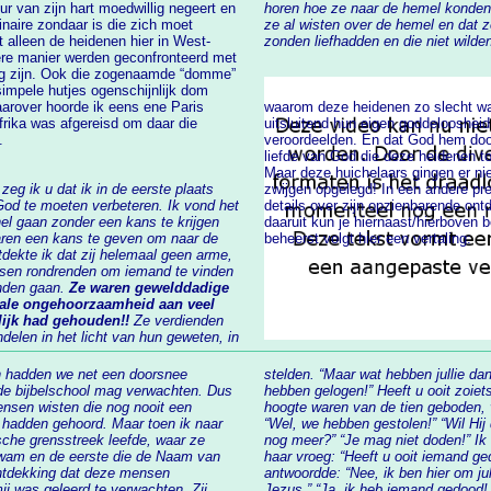
horen hoe ze naar de hemel konden gaan. Want toen ik er aa
ze al wisten over de hemel en dat ze
 alleen de heidenen hier in West-
zonden liefhadden en die niet wilde
hijnlijk dom
aarover hoorde ik eens ene Paris
waarom deze heidenen zo slecht waren en dat het niet hun onwetendheid maar
uitsluitend hun eigen goddeloosheid
.
veroordeelden. En dat God hem doo
liefde van God die deze heidenen toch nog een kans wilde geven om zich te b
Maar deze huichelaars gingen er niet op 
zeg ik u dat ik in de eerste plaats
zwijgen opgelegd! In een andere pr
details over zijn opzienbarende ontdekkingen op het zendingsveld. Een fragment
 een kans te krijgen
daaruit kun je hiernaast/hierboven beluiste
aren een kans te geven om naar de
beheerst volgt hier een vertaling:
 vinden
onden gaan.
Ze waren gewelddadige
lijk had gehouden!!
Ze verdienden
elen in het licht van hun geweten, in
en hadden we net een doorsnee
stelden. “Maar wat hebben jullie dan gedaan wa
hebben gelogen!” Heeft u ooit zoiets g
en wisten die nog nooit een
hoogte waren van de tien geboden, 
hadden gehoord. Maar toen ik naar
“Wel, we hebben gestolen!” “Wil Hij dat dan niet?” “Nee!! We mogen niet stelen” “Wat
waar ze
nog meer?” “Je mag niet doden!” Ik weet nog dat ik me omdraaide naar een vrouw en
 kwam en de eerste die de Naam van
haar vroeg: “Heeft u ooit iemand gedood?” Ze zei: “Bent u van de regering?” Ik
antwoordde: “Nee, ik ben hier om jullie taal te leren en om met jullie te spreken over
rd te verwachten. Zij
Jezus.” “Ja, ik heb iemand gedood! En hij ook, en hij en hij