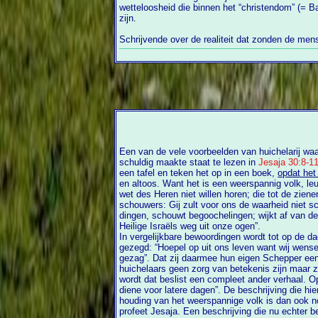
wetteloosheid die binnen het “christendom” (= Babylon) te vinden is schiftend bezig
zijn.
Schrijvende over de realiteit dat zonden de m
Een van de vele voorbeelden van huichelarij waar
schuldig maakte staat te lezen in
Jesaja 30:8-1
een tafel en teken het op in een boek,
opdat het
en altoos. Want het is een weerspannig volk, leugenachtige kinderen
wet des Heren niet willen horen; die tot de ziener
schouwers: Gij zult voor ons de waarheid niet 
dingen, schouwt begoochelingen; wijkt af van de weg, buigt af van het pad, doet de
Heilige Israëls weg uit onze ogen”.
In vergelijkbare bewoordingen wordt tot op de da
gezegd: “Hoepel op uit ons leven want wij wensen ons niet te onderwerpen aan uw
gezag”. Dat zij daarmee hun eigen Schepper een schop ge
huichelaars geen zorg van betekenis zijn maar z
wordt dat beslist een compleet ander verhaal. Opvallend is de zinsnede: “opdat het
diene voor latere dagen”. De beschrijving die hier wordt gegeven van de vijandige
houding van het weerspannige volk is dan ook nog 
profeet Jesaja. Een beschrijving die nu echter b