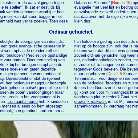
n zusters” in de aanval gingen tegen
Datans en Abirams” (
Numeri 16
) op
 te stellen”. Ik zat er destijds bij
evangelie met veel list en bedrog do
raak werden gehouden waarbij er heel
aanvalsronde zichzelf ondertussen 
og meer van dat soort bagger in het
dat daarover met de eigenlijke voo
zaamheid was ver te zoeken. Toen deze
klein dus.
Ordinair gehuichel.
 wekelijks de voorganger van destijds,
hun liefdeloze gedrag van destijds u
niet op de hoogte zijn: ook dat is namelijk volkomen bijbels). Zijn antwoord was echter
aalde (zonder zelf die
telkens weer dat dit niet was gebeurd waarop mijn verbijstering om en afkee
geld rondlopen? Precies: de opstandige
zoveel
ordinair gehuichel
nog weer eens 
om, ondanks onbeleden zonden, met
phalen de
of zuster uit te hangen en de same
iverse hoeken en gaten dezelfde
tegenover Gods bevelen. Die bevelen zijn in dit geval (nog) niet met een vinger op de
muur geschreven (
Daniël 5:5
) maar zijn heel gewoon in de bijbel te vinden.
geheel
Tenminste.... voor diegenen die bereid zij
' wil hen bedorven maagzuur bezorgde.
van de bedoelde “broeders en zusters
ik lees hoe God over dit soort ged
gij komt om voor mijn aangezicht te verschijnen; wie heeft dit van u verlangd mijn
n het voorgaande al is
elen.
Een aantal keren
heb ik sindsdien
gruwelijk reukwerk
is het Mij; nieu
samenkomsten
. Ik verdraag het nie
el, kortom: om al