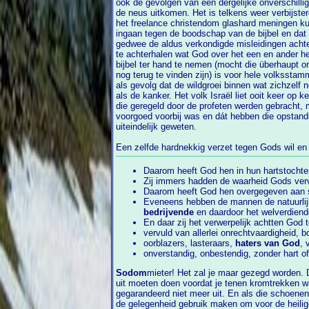
ook de gevolgen van een dergelijke onverschillig
de neus uitkomen. Het is telkens weer verbijsterend om vast te moeten stellen dat in
het freelance christendom glashard meningen kunnen worden verkondigd die 
ingaan tegen de boodschap van de bijbel en dat
gedwee de aldus verkondigde misleidingen achternaloopt. Moeite doen om zelf eens
te achterhalen wat God over het een en ander heeft te zeggen door eigenhandig de
bijbel ter hand te nemen (mocht die überhaupt o
nog terug te vinden zijn) is voor hele volksstam
als gevolg dat de wildgroei binnen wat zichzelf nog christendom noemt voortwoekert
als de kanker. Het volk Israël liet ooit keer op keer blijken dat h
die geregeld door de profeten werden gebracht, 
voorgoed voorbij was en dát hebben die 
uiteindelijk geweten.
Een zelfde hardnekkig verzet tegen Gods wil en
Daarom heeft God hen in hun hartstochte
Zij immers hadden de waarheid Gods ver
Daarom heeft God hen overgegeven aan sc
Eveneens hebben de mannen de natuurlij
bedrijvende
en daardoor het welverdien
En daar zij het verwerpelijk achtten Go
vervuld van allerlei onrechtvaardigheid, b
oorblazers, lasteraars,
haters van God
, 
onverstandig, onbestendig, zonder hart of
Sodom
mieter! Het zal je maar gezegd worden. 
uit moeten doen voordat je tenen kromtrekken want anders krijg je die schoenen
gegarandeerd niet meer uit. En als die schoenen dan toch uit 
de gelegenheid gebruik maken om voor de heili