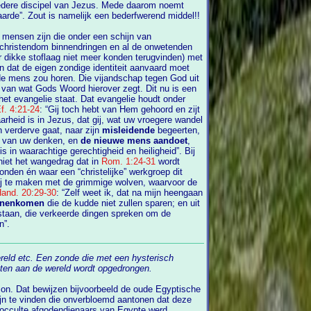
Jezus. Mede daarom noemt
Jezus Zijn discipelen “het zout der aarde”. Zout is namelijk een bederfwerend middel!!
er mensen zijn die onder een schijn van
en en al de onwetenden
 dikke stoflaag niet meer konden terugvinden) met
dige identiteit aanvaard moet
 de mens zou horen. Die vijandschap tegen God uit
n van wat Gods Woord hierover zegt. Dit nu is een
f. 4:21-24
: “Gij toch hebt van Hem gehoord en zijt
s in Jezus, dat gij, wat uw vroegere wandel
n verderve gaat, naar zijn
misleidende
begeerten,
geest van uw denken, en
de nieuwe mens aandoet
,
gheid”. Bij
niet het wangedrag dat in
Rom. 1:24-31
wordt
nden én waar een “christelijke” werkgroep dit
ij te maken met de grimmige wolven, waarvoor de
Hand. 20:29-30
: “Zelf weet ik, dat na mijn heengaan
innenkomen
die de kudde niet zullen sparen; en uit
taan, die verkeerde dingen spreken om de
ken”.
ereld etc. Een zonde die met een hysterisch
etten aan de wereld wordt opgedrongen.
zon. Dat bewijzen bijvoorbeeld de oude Egyptische
occulte afgodendienaars van Egypte werd