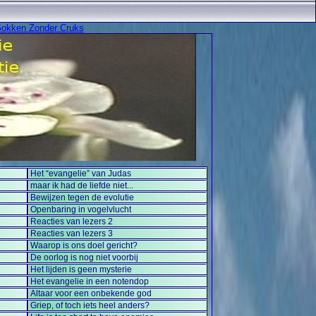
okken Zonder Cruks
Het “evangelie” van Judas
maar ik had de liefde niet...
Bewijzen tegen de evolutie
Openbaring in vogelvlucht
Reacties van lezers 2
Reacties van lezers 3
Waarop is ons doel gericht?
De oorlog is nog niet voorbij
Het lijden is geen mysterie
Het evangelie in een notendop
Altaar voor een onbekende god
Griep, of toch iets heel anders?