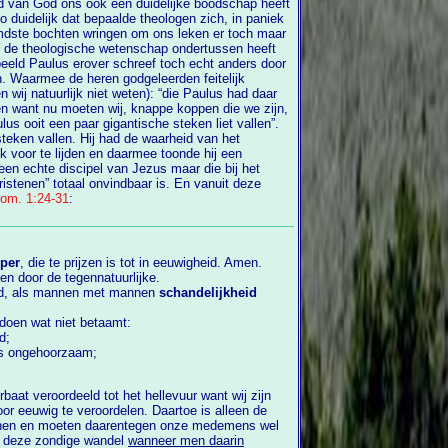
ogen zich, in paniek
dste bochten wringen om ons leken er toch maar
t de theologische wetenschap ondertussen heeft
anders door
n. Waarmee de heren godgeleerden feitelijk
wij natuurlijk niet weten): “die Paulus had daar
n paar gigantische steken liet vallen”.
steken vallen. Hij had de waarheid van het
 van Jezus maar die bij het
stenen” totaal onvindbaar is. En vanuit deze
om. 1:24-31
:
per
, die te prijzen is tot in eeuwigheid. Amen.
n door de tegennatuurlijke.
and, als mannen met mannen
schandelijkheid
oen wat niet betaamt:
d;
ers ongehoorzaam;
. Daartoe is alleen de
nnen en moeten daarentegen onze medemens wel
gen van deze zondige wandel
wanneer men daarin