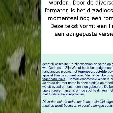
geestelijke realiteit te zijn waarvan de satan op grote schaal gebruik maakt. Van alles
wat God ons in Zijn Woord heeft bekendgemaakt wordt door de satan en zi
handlangers precies het
tegenovergestelde
bew
apostel Paulus schreef over: “de
natuurlijke
omga
tegennatuurlijke
”. Homofilie/homosexualiteit is 
de satan
dat met name in deze eindtijd op steeds grotere schaal wordt ingezet, zoals
we dit overal om ons heen zien gebeuren. De keiharde rea
uiterst grove manier is
om de spot te drijven me
met Gods scheppingswetten.
Dit is dan ook de reden dat in deze eindtijd uit
fanatiek wordt bedreven in occulte kringen zoals satanisten, afgodendienaars, de