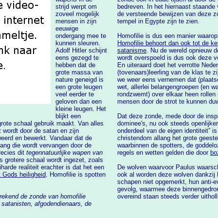
strijd werpt om
bedreven. In het hiernaast staande v
zoveel mogelijk
de versteende bewijzen van deze zonde der occultisten die nog steeds in de Luxor
mensen in zijn
tempel in Egypte zijn te zien.
eeuwige
ondergang mee te
Homofilie is dus een manier waarop
kunnen sleuren.
Adolf Hitler schijnt
satanisme
. Nu de wereld opnieuw door een 
eens gezegd te
wordt overspoeld is dus ook deze 
hebben dat de
En uiteraard doet het verrotte Neder
grote massa van
(tovenaars)leerling van de klas te zijn. Daar worden wij bijvoorbeeld aan herinnerd als
nature geneigd is
we weer eens vernemen dat (plaatselijke) ov
een grote leugen
wet, allerlei belangengroepen (en w
veel eerder te
rondzwemt) over elkaar heen rollen om de zonde van de homofilie bij zoveel mogelijk
geloven dan een
mensen door de strot te kunnen du
kleine leugen. Het
blijkt een
Dat deze zonde, mede door de inspan
dominee's, nu ook steeds openlijker binnen het “christendom” word
jn
onderdeel van de eigen identiteit” is eens te meer 
eerd en bewerkt. Vandaar dat de
christendom allang het grote geeste
ng die wordt vervangen door de
waarbinnen de spotters, de goddelozen en de occultisten de dienst uitmaken. Waar
precies dit
tegennatuurlijke wapen van
regels en wetten gelden die door
liteit erachter is dat het een
De wolven waarvoor Paulus waarsch
t Gods heiligheid
. Homofilie is spotten
ook al worden deze wolven dankzij hun schapenvacht door de nietsver
schapen niet opgemerkt, hun anti-eva
gevolg, waarmee deze binnengedrong
gerekend de zonde van homofilie