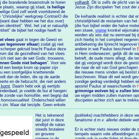
volhardt
. Dit is zelfs de plicht van iedere discipel van 
eg: “doe uw schoenen van uw voeten, want de plaats, waarop gij staat,
is heilige
 wordt voortdurend de
lijke” werkgroep ContrariO die
De keiharde realiteit is echter dat 
 (want daar hebben we het dus over)
christelijkheid de restanten van het christendom binnendring
(die hun bijbel onder die halve meter
een sluwe,
vrome
kronkel wijsmaken dat de eigen zon
worden als iets dat nu eenmaal bij
et vlees
gaat in tegen de Geest en
zich hierbij in het compleet negere
aan tegenover elkaar
) zodat gij niet
antibekering die lijnrecht tegenover het evangelie staat. Dat evangelie houdt onder
andere in wat Paulus beschreef in
E
: “Daarom dat de gezindheid van het vlees
in Hem onderwezen, gelijk dit de waarheid i
 Gods; trouwens,
betreft, de oude mens aflegt, die te
nnen Gode niet behagen
”. Voor wie
dat gij verjongd wordt door de 
d een beetje krom op papier zijn
die naar de wil van God geschapen is in waarachtige gerechtigheid en heili
die nieuwe mens vinden wij beslist 
leden, die op de aarde
beschreven. Waar dit wel wordt gevo
eerte en de hebzucht, die niet anders
zondige gedrag verdedigt hebben w
s komt
. Daarin hebt ook gij eertijds
apostel Paulus al waarschuwde in
 inderdaad, je voelde de bui al hangen:
grimmige wolven bij u zullen b
 ook de zonde van
homofilie
, een begrip dat
uw eigen midden zullen mannen ops
s
homosexualiteit
. Onderscheid willen
discipelen achter zich aan te trek
 zin. Maar dat terzijde. Geen enkele
Het is tekenend
(politieke) machthebbers in deze w
dat juist in deze
fanatisme d.m.v. allerlei debiele w
eindtijd de satan
steeds brutalere
Er is echter niets nieuws onder de 
en grovere
tempels waarin vele afbeeldingen zijn te vinden die onverbloemd aantonen dat deze
wapens in de
zonde ook in oude tijden al door de 