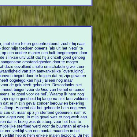
n, met deze feiten geconfronteerd, zocht hij naar
oor
kse uitvlucht dat hij zichzelf goed genoeg
r aangename omstandigheden door te mogen
l zeer
gheid van zijn aanvankelijke “overtuiging”.
roven begint door te krijgen dat hij zijn geweten
ouden. Desondanks niet
eën moest buigen voor de God van hemel en aarde
peens “te goed voor de hel”. Waarop ik hem nog
aan wat God daar onder verstaat. En dat er in zijn geval zonder
berouw en bekering
 afloop. Hopend dat het gehoorde hem nog eens
werk aan
dat ik bezig was de stoep voor het huis te
mijdelijke sterfbed werd voor de buurman al enkele
em enkele malen bezocht. Bij het