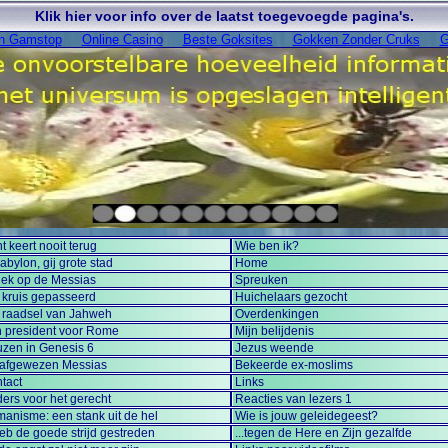
Klik hier voor info over de laatst toegevoegde pagina's.
On Gamstop
Online Casino
Beste Goksites
Gokken Zonder Cruks
G
ht keert nooit terug
Wie ben ik?
abylon, gij grote stad
Home
tiek op de Messias
Spreuken
 kruis gepasseerd
Huichelaars gezocht
 raadsel van Jahweh
Overdenkingen
 president voor Rome
Mijn belijdenis
zen in Genesis 6
Jezus weende
afgewezen Messias
Bekeerde ex-moslims
tact
Links
ers voor het gerecht
Reacties van lezers 1
anisme: een stank uit de hel
Wie is jouw geleidegeest?
heb de goede strijd gestreden
...tegen de Here en Zijn gezalfde