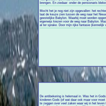
brengen. En ziedaar: onder de pensionaris bleken twee houten plankjes te liggen, ooit
Mocht het je nog niet zijn opgevallen: het recht
wonderlijke combinatie op van beide teksten. D
laat de keuze zien tussen de weg naar het Nieuwe Jeruzalem of die naar het
verwijst namelijk naar Babylon. En wat is nu eigenlijk dat hele geestelijke Babylon??
geestelijke Babylon. Waarbij moet worden opgem
eigenwijs kiezen voor de weg naar Babylon. Maa
al ter sprake. Door mijn rijke fantasie (kennelijk van mijn vader geërfd) viel me dus de
De antibekering is helemaal in. Was het in Gods
kinderen Gods (of wat daar ook maar voor moet doorgaan) negeren wat de bijbel heeft
te zeggen over veel zaken waar wij in het leven te pas en 