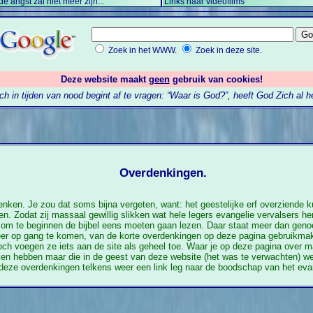
de angst zal niet meer zijn...
Links naar videofilms
Zoek in het WWW.
Zoek in deze site.
Deze website maakt
geen
gebruik van cookies!
h in tijden van nood begint af te vragen: “Waar is God?”, heeft God Zich al
Overdenkingen.
en. Je zou dat soms bijna vergeten, want: het geestelijke erf overziende ku
. Zodat zij massaal gewillig slikken wat hele legers evangelie vervalsers he
 om te beginnen de bijbel eens moeten gaan lezen. Daar staat meer dan genoe
eer op gang te komen, van de korte overdenkingen op deze pagina gebruikmak
 toch voegen ze iets aan de site als geheel toe. Waar je op deze pagina over
en hebben maar die in de geest van deze website (het was te verwachten) wel
deze overdenkingen telkens weer een link leg naar de boodschap van het evan