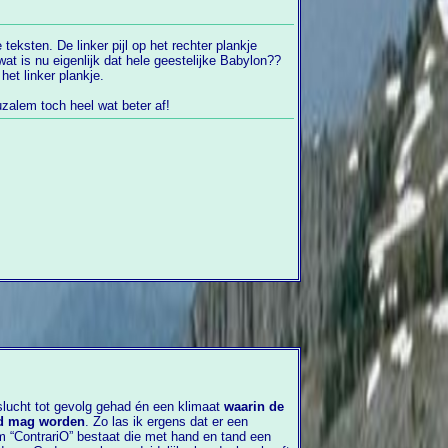
d op het linker plankje.
uzalem toch heel wat beter af!
het huidige christendom een rottingslucht tot gevolg gehad én een klimaat
waarin de
d mag worden
. Zo las ik ergens dat er een
m “ContrariO” bestaat die met hand en tand een