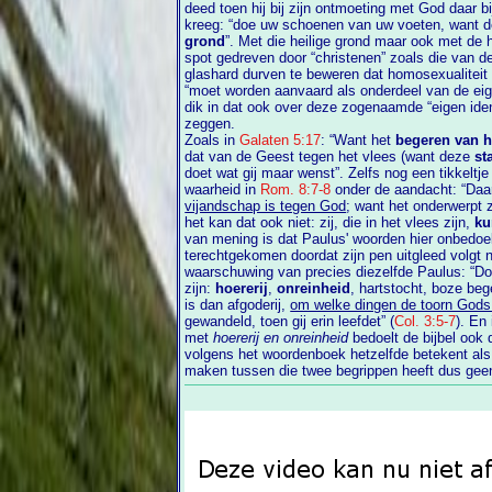
deed toen hij bij zijn ontmoeting met God daar bij die brandende braamstruik te horen
kre
grond
”. Met die heilige grond maar ook met de heilige God zelf
spot gedreven door “christenen” zoals die van de “christe
glashard durven te beweren dat homosexualiteit
“moet worden aanvaard als onderdeel van de eigen identiteit”. Wel, het zat er natuurlijk
dik in dat ook over deze zogenaamde “eigen identiteit” de bijbel het nodige heeft te
zeggen.
Zoals in
Galaten 5:17
: “Want het
begeren van h
dat van de Geest tegen het vlees (want deze
st
doet wat gij maar wenst”. Zelfs nog een tikkeltje scherper gekruid bracht Paulus deze
waarheid in
Rom. 8:7-8
onder de aandacht
vijandschap is tegen God
; want het onderwerpt zich niet aan de wet
het kan dat ook niet: zij, die in het vlees zijn,
ku
van mening is dat Paulus' woorden hier onbedoel
terechtgekomen doordat zijn pen uitgleed volgt nu een soortgelijke knetterende
waarschuwing van precies diezelfde Paulus: “Doodt dan de 
zijn:
hoererij
,
onreinheid
, hartstocht, boze beg
is dan afgoderij,
om welke dingen de toorn God
gewandeld, toen gij erin leefdet” (
Col. 3:5-7
). En
met
hoererij en onreinheid
bedoelt de bijbel
volgens het woordenboek hetzelfde betekent al
maken tussen die twee begrippen heeft dus geen