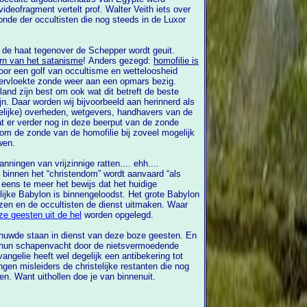
ideofragment vertelt prof. Walter Veith iets over
 de haat tegenover de Schepper wordt geuit.
Homofilie behoort dan ook tot de kern van het satanisme
! Anders gezegd:
homofilie is
golf van occultisme en wetteloosheid
vervloekte zonde weer aan een opmars bezig.
land zijn best om ook wat dit betreft de beste
erheden, wetgevers, handhavers van de
at er verder nog in deze beerput van de zonde
wen.
ningen van vrijzinnige ratten.... ehh....
t aanvaard “als
het bewijs dat het huidige
lijke Babylon is binnengeloodst. Het grote Babylon
boze geesten uit de hel
worden opgelegd.
uwde staan in dienst van deze boze geesten. En
moedende
ngelie heeft wel degelijk een antibekering tot
en misleiders de christelijke restanten die nog
overeind staan steeds verder uithollen. Want uithollen doe je van binnenuit.