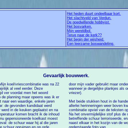
Het heden duurt ondeelbaar kort.
Het slachtveld van Verdun.
De goedwillende hobbyist.
Het bosvarken.
Mijn wereldbol.
Terug naar de kerk??
Het begin der wijsheid.
Een leerzame boswandeling.
Gevaarlijk bouwwerk.
 Mijn koel/vriescombinatie was na 22
er jaren vergeten. Dat kan gebeuren
jd ver voordat men het woord
vriezer).
op de planning maar opeens was ik er
Met beide stukken hout in de handen
onden kandidaat werd
allerlei herinneringen weer boven kwamen drijven. Totdat me de wonderlijke
 werd in de keuken geplaatst en na
combinatie opviel van de teksten op de
Na het onvermijdelijke stof plus de 
moest
betreffende schuur terroriseerde, ervan af geveegd te hebben zette ik de plankjes
val: de schuur waar hij al die jaren
naast elkaar in het kozijn van de wo
de schuur opruimen en op orde
onderstaande foto van.