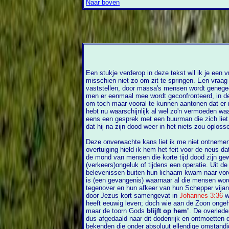
Naar boven
Een stukje verderop in deze tekst wil ik je een 
misschien niet zo om zit te springen. Een vraag die, zo heb ik meer dan eens moeten
vaststellen, door massa's mensen wordt genegeerd. O
men er eenmaal mee wordt geconfronteerd, in d
om toch maar vooral te kunnen aantonen dat er na dit korte leven niets meer is (je
hebt nu waarschijnlijk al wel zo'n vermoeden waar mijn vraag o
eens een gesprek met een buurman die zich liet 
dat hij na zijn dood weer in het niets zou oploss
Deze onverwachte kans liet ik me niet ontnemen e
overtuiging hield ik hem het feit voor de neus dat er vele verhalen zijn opgetekend uit
de mond van mensen die korte tijd dood zijn geweest, bijv
(verkeers)ongeluk of tijdens een operatie. Uit d
belevenissen buiten hun lichaam kwam naar voren dat er zowel een gruwelijke plaats
is (een gevangenis) waarnaar al die mensen worden af
tegenover en hun afkeer van hun Schepper vij
door Jezus kort samengevat in
Johannes 3:36
wa
heeft eeuwig leven; doch wie aan de Zoon ongehoorzaam is, zal het leven niet zien,
maar de toorn Gods
blijft op hem
”. De overledenen die hier over verha
dus afgedaald naar dit dodenrijk en ontmoetten 
bekenden die onder absoluut ellendige omstandigheden het laatste oordeel moesten