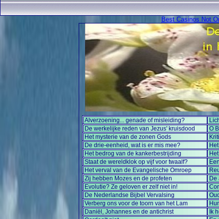
Best Casinos Not 
Alverzoening... genade of misleiding?
Lic
De werkelijke reden van Jezus' kruisdood
O B
Het mysterie van de zonen Gods
Kri
De drie-eenheid, wat is er mis mee?
Het
Het bedrog van de kankerbestrijding
Het
Staat de wereldklok op vijf voor twaalf?
Een
Het verval van de Evangelische Omroep
Reu
Zij hebben Mozes en de profeten
De 
Evolutie? Ze geloven er zelf niet in!
Con
De Nederlandse Bijbel Vervalsing
Oud
Verberg ons voor de toorn van het Lam
Hum
Daniël, Johannes en de antichrist
Ik 