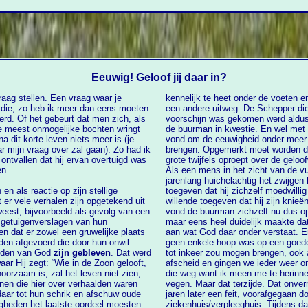
Eeuwig! Geloof jij daar in?
vraag stellen. Een vraag waar je
kennelijk te heet onder de voeten e
een andere uitweg. De Schepper die door mijn toedoen opeens “als uit het niets” te
f het gebeurt dat men zich, als
voorschijn was gekomen werd aldus op een andere manier een halt toegeroepen d
e meest onmogelijke bochten wringt
de buurman in kwestie. En wel met de slin
vond om de eeuwigheid onder mee
ver zal gaan). Zo had ik
brengen. Opgemerkt moet worden dat deze opvallend snelle omschakeling we
ontvallen dat hij ervan overtuigd was
grote twijfels oproept over de geloofwaardi
en.
Als een mens in het zicht van de vuu
jarenlang huichelachtig het zwijgen heeft opgelegd kan hij/zij alleen nog maar
n als reactie op zijn stellige
toegeven dat hij zichzelf moedwillig voor de gek heeft geh
willende toegeven dat hij zijn kni
oorbeeld als gevolg van een
vond de buurman zichzelf nu dus o
e getuigenverslagen van hun
maar eens heel duidelijk maakte dat zijn eigen goedheid bij lange na niet kon voldoen
gevoerd die door hun onwil
geen enkele hoop was op een goede
anden van God
zijn gebleven
. Dat werd
tot inkeer zou mogen brengen, ook al zou dit maar op zijn sterfbed gebeuren, nam ik
ar Hij zegt: “Wie in de Zoon gelooft,
afscheid en gingen we ieder weer onze eigen weg. In mijn geval was er nog 
die weg want ik meen me te herinneren 
alden waren
vegen. Maar dat terzijde. Dat onver
daar tot hun schrik en afschuw oude
jaren later een feit, voorafgegaan door een verblijf van een aantal maanden in het
ziekenhuis/verpleeghuis. Tijdens dat verblijf heb ik h