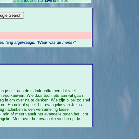
Life is too short to have enemies
 heel lang afgevraagd: “Waar was de mens?”
n je niet aan de indruk ontkomen dat veel
n voorkauwen. Wie daar toch iets aan wil gaan
g in om over na te denken. Wie zijn bijbel zo snel
en. En ook al speelt het evangelie van Jezus
 mag nadenken is een verzameling losse
 min of meer vanuit het evangelie tegen het licht
gelie. Meer over het evangelie vind je op de