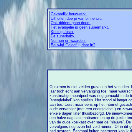
Gevaarlijk bouwwerk.
Uithollen doe je van binnenuit.
Ook ridders gaan dood.
Het evangelie is geen supermarkt.
Koning Josia.
De superbaby.
Normen en waarden.
Eeuwig! Geloof jij daar in?
Opruimen is niet zelden graven in het verleden.
door mijn vader gebruikt maar ondertussen al we
jaar toch echt aan vervanging toe, maar waarschijnlijk al veel eerder. Deze
wanneer je dergelijke plankjes als onderzetter gebruikt voor een koelkast (met
kunstmatige noordpool was nog gemaakt in de ti
“energielabel” kon spellen. Het stond al langer 
aan toe. Eerst maar eens op het internet gezocht naar een waardige, enkele jaren
oude vervanger (met een energielabel!) en zowaar: de gev
enkele dagen later thuisbezorgd. De nieuwkomer
een halve dag acclimatiseren en op de juiste temperatuur komen bracht ik de inhoud
van de oude koelkast over naar de “nieuwe”. De nu gepensioneerde koelkast 
vervolgens nog even het veld ruimen. Of in dit ge
had gestaan. Eenmaal buiten neergezet kon ik 