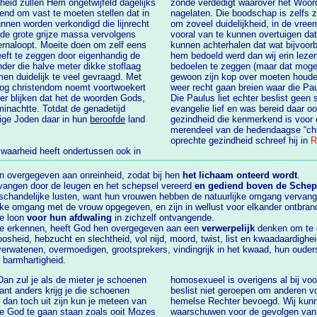
heid zullen Hem ongetwijfeld dagelijks
zonde verdedigt waarover het Woord van God ons ook een duidelijke boodschap heeft
nagelaten. Die boodschap is zelfs zo duidelijk dat bepaalde theol
lijnrecht
om zoveel duidelijkheid, in de vreem
 de grote grijze massa vervolgens
vooral van te kunnen overtuigen da
kunnen achterhalen dat wat bijvoorbeeld Paulus erover schreef toch echt 
hem bedoeld werd dan wij erin leze
nder die halve meter dikke stoflaag
bedoelen te zeggen (maar dat mogen 
men duidelijk te veel gevraagd. Met
gewoon zijn kop over moeten houden want nu moeten wij, knappe koppen die we zijn,
weer recht gaan breien waar die Paulus ooit ee
et de woorden Gods,
Die Paulus liet echter beslist geen 
minachtte. Totdat de genadetijd
evangelie lief en was bereid daar ook voor te lijden en daarmee toonde hij een
opstandige Joden daar in hun
beroofde
land
gezindheid die kenmerkend is voor een echte discipel
merendeel van de hedendaagse “chri
oprechte gezindheid schreef hij in
R
 waarheid heeft ondertussen ook in
n overgegeven aan onreinheid, zodat bij hen
het lichaam onteerd wordt
.
vangen door de leugen en het schepsel vereerd
en gediend boven de Schep
handelijke lusten, want hun vrouwen hebben de natuurlijke omgang vervange
ke omgang met de vrouw opgegeven, en zijn in wellust voor elkander ontbr
de loon
voor hun afdwaling
in zichzelf ontvangende.
d te erkennen, heeft God hen overgegeven aan een
verwerpelijk
denken om te d
oosheid, hebzucht en slechtheid, vol nijd, moord, twist, list en kwaadaardighei
verwatenen, overmoedigen, grootsprekers, vindingrijk in het kwaad, hun oud
 barmhartigheid.
Dan zul je als de mieter je schoenen
homosexueel is overigens al bij voorbaat veroordeeld tot het hellevuur want wij zijn
beslist niet geroepen om anderen voor eeuwig te veroordelen
zijn kun je meteen van
hemelse Rechter bevoegd. Wij ku
ge God te gaan staan zoals ooit Mozes
waarschuwen voor de gevol