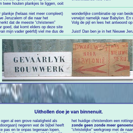
er plankje (helaas niet meer compleet)
e linker pijl op het rechter plankje
erkt dat de meeste “christenen”
Volg de pijl en lees het antwoor
r goed, dat komt elders op deze site
Juist! Dan ben je in het Nieuwe Jer
Uithollen doe je van binnenuit.
 ogen al een grove nalatigheid als
zonde geen zonde meer genoem
te onpas tegenaan lopen,
“christelijke” werkgroep met de naa