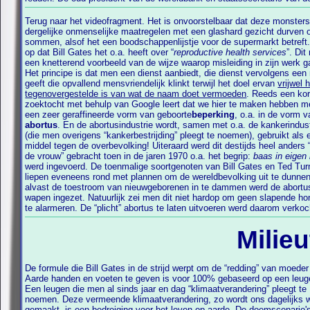
Terug naar het videofragment. Het is onvoorstelbaar dat deze monster
dergelijke onmenselijke maatregelen met een glashard gezicht durven op te
sommen, alsof het een boodschappenlijstje voor de supermarkt betreft
op dat Bill Gates het o.a. heeft over “
reproductive health services
”. Dit
een knetterend voorbeeld van de wijze waarop misleiding in zijn werk gaat.
Het principe is dat men een dienst aanbiedt, die dienst vervolgens een naam
geeft die opvallend mensvriendelijk klinkt terwijl het doel ervan
vrijwel 
tegenovergestelde is van wat de naam doet vermoeden
. Reeds een kor
zoektocht met behulp van Google leert dat we hier te maken hebben m
een zeer geraffineerde vorm van geboorte
beperking
, o.a. in de vorm v
abortus
. En de abortusindustrie wordt, samen met o.a. de kankerindustrie
(die men overigens “kankerbestrijding” pleegt te noemen), gebruikt als een
middel tegen de overbevolking! Uiteraard werd dit destijds heel anders 
de vrouw” gebracht toen in de jaren 1970 o.a. het begrip:
baas in eigen
werd ingevoerd. De toenmalige soortgenoten van Bill Gates en Ted Turner
liepen eveneens rond met plannen om de wereldbevolking uit te dunne
alvast de toestroom van nieuwgeborenen in te dammen werd de abortus als
wapen ingezet. Natuurlijk zei men dit niet hardop om geen slapende h
te alarmeren. De “plicht” abortus te laten uitvoeren werd daarom verkocht als
Milieu
De formule die Bill Gates in de strijd werpt om de “redding” van moeder
Aarde handen en voeten te geven is voor 100% gebaseerd op een leugen.
Een leugen die men al sinds jaar en dag “klimaatverandering” pleegt te
noemen. Deze vermeende klimaatverandering, zo wordt ons dagelijks w
gemaakt, is een bedreiging voor het leven op aarde. De doemscenario's die