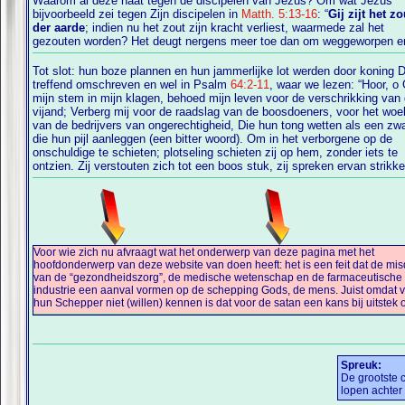
Waarom al deze haat tegen de discipelen van Jezus? Om wat Jezus
bijvoorbeeld zei tegen Zijn discipelen in
Matth. 5:13-16
: “
Gij zijt het zo
der aarde
; indien nu het zout zijn kracht verliest, waarmede zal het
gezouten worden? Het deugt nergens meer toe dan om weggeworpen e
Tot slot: hun boze plannen en hun jammerlijke lot werden door koning 
treffend omschreven en wel in Psalm
64:2-11
, waar we lezen: “Hoor, o God,
gereed, het plan is goed bedacht.' Ja, ieders binnenste en hart is
mijn stem in mijn klagen, behoed mijn leven voor de verschrikking van
vijand; Verberg mij voor de raadslag van de boosdoeners, voor het woelen
van de bedrijvers van ongerechtigheid, Die hun tong wetten als een zwaard,
die hun pijl aanleggen (een bitter woord). Om in het verborgene op de
onschuldige te schieten; plotseling schieten zij op hem, zonder iets te
ontzien. Zij verstouten zich tot een boos stuk, zij spreken ervan strikken
Voor wie zich nu afvraagt wat het onderwerp van deze pagina met het
deze verloren zielen voor eeuwig van hun Schepper te scheiden door hen te
hoofdonderwerp van deze website van doen heeft: het is een feit dat de misdaden
van de “gezondheidszorg”, de medische wetenschap en de farmaceutische
industrie een aanval vormen op de schepping Gods, de mens. Juist omdat velen
hun Schepper niet (willen) kennen is dat voor de satan een kans bij uitstek om al
Spreuk:
De grootste 
lopen achter