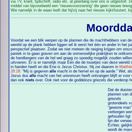
via TV, krant, tijdschrift, radio etc. al jarenlang over ons is uitgestort. Door
middel van bijvoorbeeld een “nieuwsvoorziening” die geen nieuws breng
Wie namelijk in de waan leeft dat hij/zij naar het nieuws kijkt/luistert, ki
Moordda
Voordat we een blik werpen op de plannen die de machthebbers van d
wereld op de plank hebben liggen wil ik eerst het één en ander in het juiste
perspectief plaatsen. Zodat we niet meteen de neiging krijgen om onsze
paniek in te gaan graven om aan de onmenselijke praktijken te ontkom
de handlangers van de hel wel graag zo spoedig mogelijk zouden willen
uitvoeren. Er is er namelijk maar Één die de touwtjes van deze wereld 
in handen heeft en die Ene is Jezus Christus. Hij zei daarom in
Matthé
28:18
: “Mij is gegeven
alle
macht in de hemel en op de aarde.” Wel, al
Jezus dus
alle
macht van het universum heeft ontvangen blijft er voor wie
dan ook
niets
over. Ook niet voor de goddeloze griezels die verderop 
Dat de duiste
uit zijn. Soms zi
plannen van 
de duist
griezels
krachten die ons hun vertekende wereldbeeld dagelijks door de strot willen
grotendeels v
duwen daarentegen wat minder geheimzinnig over hu
“gewone man”
met de mensheid. Een voorbeeld daarvan is te vinden in het hierbij staande
verborgen wo
videofragment, maar.... voordat je het uit pure nieuwsgierighe
gehouden ligt in de
lijn der verwa
Echter, gelijkti
wordt de mas