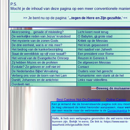
P.S.
Mocht je de inhoud van deze pagina op een meer conventionele manie
>> Je bent nu op de pagina: '
...tegen de Here en Zijn gezalfde.
' <<
Alverzoening... genade of misleiding?
Licht keert nooit terug
De werkelijke reden van Jezus' kruisdood
O Babylon, gij grote stad
Het mysterie van de zonen Gods
Kritiek op de Messias
De drie-eenheid, wat is er mis mee?
Het kruis gepasseerd
Het bedrog van de kankerbestrijding
Het raadsel van Jahweh
Staat de wereldklok op vijf voor twaalf?
Een president voor Rome
Het verval van de Evangelische Omroep
Reuzen in Genesis 6
Zij hebben Mozes en de profeten
De afgewezen Messias
Evolutie? Ze geloven er zelf niet in!
Contact
De Nederlandse Bijbel Vervalsing
Ouders voor het gerecht
Verberg ons voor de toorn van het Lam
Humanisme: een stank uit de hel
Daniël, Johannes en de antichrist
Links naar videofilms
Oordeelt niet....
>>>
Beweeg de muisaanwijz