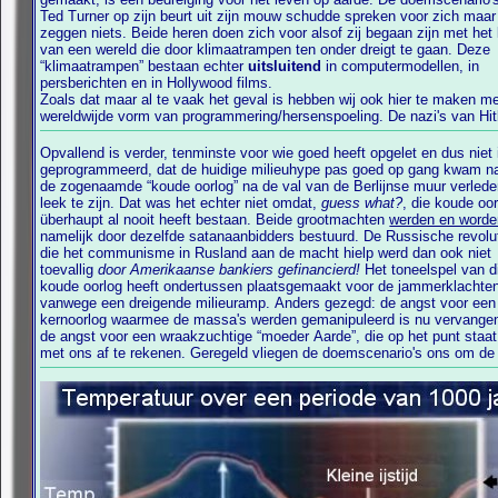
Ted Turner op zijn beurt uit zijn mouw schudde spreken voor zich maar
zeggen niets. Beide heren doen zich voor alsof zij begaan zijn met het lot
van een wereld die door klimaatrampen ten onder dreigt te gaan. Deze
“klimaatrampen” bestaan echter
uitsluitend
in computermodellen, in
persberichten en in Hollywood films.
Zoals dat maar al te vaak het geval is hebben wij ook hier te maken m
wereldwijde vorm van programmering/hersenspoeling. De nazi's van Hitler
Opvallend is verder, tenminste voor wie goed heeft opgelet en dus niet 
geprogrammeerd, dat de huidige milieuhype pas goed op gang kwam nadat
de zogenaamde “koude oorlog” na de val van de Berlijnse muur verleden
leek te zijn. Dat was het echter niet omdat,
guess what?
, die koude oo
überhaupt al nooit heeft bestaan. Beide grootmachten
werden en worde
namelijk door dezelfde satanaanbidders bestuurd. De Russische revolu
die het communisme in Rusland aan de macht hielp werd dan ook niet
toevallig
door Amerikaanse bankiers gefinancierd!
Het toneelspel van die
eens door een vrijmetselaar met een knagend geweten “ons bedrijf”
koude oorlog heeft ondertussen plaatsgemaakt voor de jammerklachte
vanwege een dreigende milieuramp. Anders gezegd: de angst voor een
kernoorlog waarmee de massa's werden gemanipuleerd is nu vervange
de angst voor een wraakzuchtige “moeder Aarde”, die op het punt staat om
met ons af te rekenen. Geregeld vliegen de doemscenario's ons om de oren.