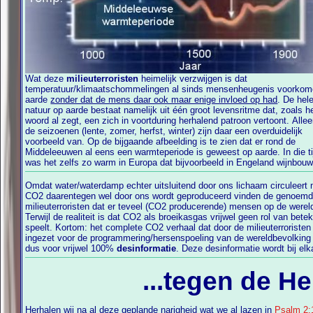
Wat deze
milieuterroristen
heimelijk verzwijgen is dat
temperatuur/klimaatschommelingen al sinds mensenheugenis voorkom
aarde
zonder dat de mens daar ook maar enige invloed op had
. De hel
natuur op aarde bestaat namelijk uit één groot levensritme dat, zoals het
woord al zegt, een zich in voortduring herhalend patroon vertoont. Allee
de seizoenen (lente, zomer, herfst, winter) zijn daar een overduidelijk
voorbeeld van. Op de bijgaande afbeelding is te zien dat er rond de
Middeleeuwen al eens een warmteperiode is geweest op aarde. In die tijd
was het zelfs zo warm in Europa dat bijvoorbeeld in Engeland wijnbouw
Omdat water/waterdamp echter uitsluitend door ons lichaam circuleert
CO2 daarentegen wel door ons wordt geproduceerd vinden de genoemde
milieuterroristen dat er teveel (CO2 producerende) mensen op de wereld
Terwijl de realiteit is dat CO2 als broeikasgas vrijwel geen rol van betekenis
speelt. Kortom: het complete CO2 verhaal dat door de milieuterroristen word
ingezet voor de programmering/hersenspoeling van de wereldbevolking 
dus voor vrijwel 100%
desinformatie
. Deze desinformatie wordt bij elkaar
...tegen de He
Herhalen wij na al deze geplande narigheid wat we al lazen in
Psalm 2: