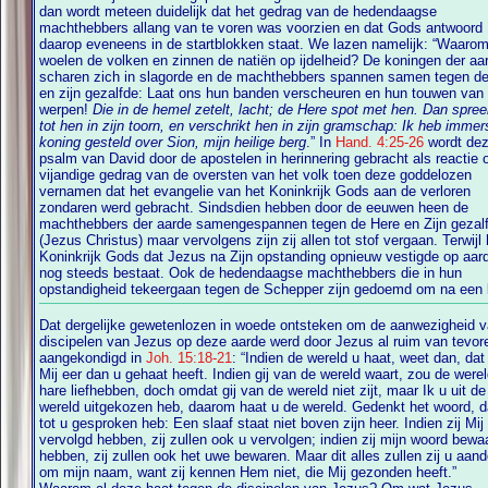
dan wordt meteen duidelijk dat het gedrag van de hedendaagse
machthebbers allang van te voren was voorzien en dat Gods antwoord
daarop eveneens in de startblokken staat. We lazen namelijk: “Waarom
woelen de volken en zinnen de natiën op ijdelheid? De koningen der aarde
scharen zich in slagorde en de machthebbers spannen samen tegen d
en zijn gezalfde: Laat ons hun banden verscheuren en hun touwen van ons
werpen!
Die in de hemel zetelt, lacht; de Here spot met hen. Dan spreekt Hij
tot hen in zijn toorn, en verschrikt hen in zijn gramschap: Ik heb immer
koning gesteld over Sion, mijn heilige berg
.” In
Hand. 4:25-26
wordt de
psalm van David door de apostelen in herinnering gebracht als reactie op het
vijandige gedrag van de oversten van het volk toen deze goddelozen
vernamen dat het evangelie van het Koninkrijk Gods aan de verloren
zondaren werd gebracht. Sindsdien hebben door de eeuwen heen de
machthebbers der aarde samengespannen tegen de Here en Zijn gezal
(Jezus Christus) maar vervolgens zijn zij allen tot stof vergaan. Terwijl het
Koninkrijk Gods dat Jezus na Zijn opstanding opnieuw vestigde op aar
nog steeds bestaat. Ook de hedendaagse machthebbers die in hun
opstandigheid tekeergaan tegen de Schepper zijn gedoemd om na een 
Dat dergelijke gewetenlozen in woede ontsteken om de aanwezigheid 
discipelen van Jezus op deze aarde werd door Jezus al ruim van tevoren
aangekondigd in
Joh. 15:18-21
: “Indien de wereld u haat, weet dan, dat zij
Mij eer dan u gehaat heeft. Indien gij van de wereld waart, zou de werel
hare liefhebben, doch omdat gij van de wereld niet zijt, maar Ik u uit de
wereld uitgekozen heb, daarom haat u de wereld. Gedenkt het woord, dat Ik
tot u gesproken heb: Een slaaf staat niet boven zijn heer. Indien zij Mij
vervolgd hebben, zij zullen ook u vervolgen; indien zij mijn woord bewaard
hebben, zij zullen ook het uwe bewaren. Maar dit alles zullen zij u aan
om mijn naam, want zij kennen Hem niet, die Mij gezonden heeft.”