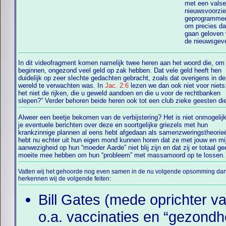
met een vals
nieuwsvoorzie
geprogramme
om precies da
gaan geloven
de nieuwsgev
In dit videofragment komen namelijk twee heren aan het woord die, om
beginnen, ongezond veel geld op zak hebben. Dat vele geld heeft hen
duidelijk op zeer slechte gedachten gebracht, zoals dat overigens in d
wereld te verwachten was. In
Jac. 2:6
lezen we dan ook niet voor niets:
het niet de rijken, die u geweld aandoen en die u voor de rechtbanken
slepen?” Verder behoren beide heren ook tot een club zieke geesten di
Alweer een beetje bekomen van de verbijstering? Het is niet onmogelijk
overigens volledig overeenkomt met het feit dat hun soortgenoten i
je eventuele berichten over deze en soortgelijke griezels met hun
krankzinnige plannen al eens hebt afgedaan als samenzweringstheorie
hebt nu echter uit hun eigen mond kunnen horen dat ze met jouw en mijn
aanwezigheid op hun “moeder Aarde” niet blij zijn en dat zij er totaal geen
moeite mee hebben om hun “probleem” met massamoord op te lossen.
Vatten wij het gehoorde nog even samen in de nu volgende opsomming da
herkennen wij de volgende feiten:
Bill Gates (mede oprichter v
o.a. vaccinaties en “gezond