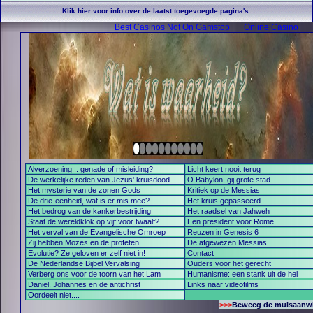
Klik hier voor info over de laatst toegevoegde pagina's.
Best Casinos Not On Gamstop
Online Casino
Alverzoening... genade of misleiding?
Licht keert nooit terug
De werkelijke reden van Jezus' kruisdood
O Babylon, gij grote stad
Het mysterie van de zonen Gods
Kritiek op de Messias
De drie-eenheid, wat is er mis mee?
Het kruis gepasseerd
Het bedrog van de kankerbestrijding
Het raadsel van Jahweh
Staat de wereldklok op vijf voor twaalf?
Een president voor Rome
Het verval van de Evangelische Omroep
Reuzen in Genesis 6
Zij hebben Mozes en de profeten
De afgewezen Messias
Evolutie? Ze geloven er zelf niet in!
Contact
De Nederlandse Bijbel Vervalsing
Ouders voor het gerecht
Verberg ons voor de toorn van het Lam
Humanisme: een stank uit de hel
Daniël, Johannes en de antichrist
Links naar videofilms
Oordeelt niet....
>>>
Beweeg de muisaanwijz