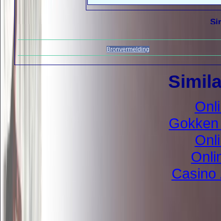
Bronvermelding
Simila
Onl
Gokken 
Onl
Onli
Casino