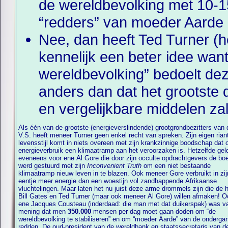
de wereldbevolking met 10-15
“redders” van moeder Aarde 
Nee, dan heeft Ted Turner (
kennelijk een beter idee want
wereldbevolking” bedoelt de
anders dan dat het grootste
en vergelijkbare middelen z
Als één van de grootste (energieverslindende) grootgrondbezitters van 
V.S. heeft meneer Turner geen enkel recht van spreken. Zijn eigen riante
levensstijl komt in niets overeen met zijn krankzinnige boodschap dat 
energieverbruik een klimaatramp aan het veroorzaken is. Hetzelfde gel
eveneens voor ene Al Gore die door zijn occulte opdrachtgevers de boer op
werd gestuurd met zijn
Inconvenient Truth
om een niet bestaande
klimaatramp nieuw leven in te blazen. Ook meneer Gore verbruikt in zijn
eentje meer energie dan een woestijn vol zandhappende Afrikaanse
vluchtelingen. Maar laten het nu juist deze arme drommels zijn die de 
Bill Gates en Ted Turner (maar ook meneer Al Gore) willen afmaken! Ook
ene Jacques Cousteau (inderdaad: die man met dat duikerspak) was v
mening dat men
350.000
mensen per dag moet gaan doden om “de
wereldbevolking te stabiliseren” en om “moeder Aarde” van de ondergang te
redden. De oud-president van de wereldbank en staatssecretaris van d