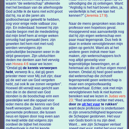
waarin “de wetenschap” afrekende
uitnodiging die zij ontvingen. Want:
met het bestaan van de allerhoogste
“Arglistig is het hart boven alles, ja,
God achtte ik de kans niet echt groot
verderfelijk is het; wie kan het
dat hij, na al die jaren als
kennen?” (
Jeremia 17:9
).
godloochenaar geleefd te hebben,
nog voor enige rede vatbaar zou
Naar de mens gesproken was deze
zijn. En inderdaad: hoewel hij zijn
professor een hopeloos geval.
reactie begon met de mededeling
Hoopgevend was aanvankelijk nog
dat mijn brief hem al enige weken
dat hij zijn eigen wetenschap een
onrustig had gemaakt (lees: zijn
paar maal tegensprak. Dus heb ik
geweten liet hem niet met rust)
daar in enkele vervolgbrieven mijn
werden vervolgens zijn
pijlen op gericht. Want als al het
gebruikelijke bezwaren weer in de
andere geen indruk meer kan
strijd geworpen. Zijn uitvluchten
maken, zijn wetenschappers toch
deden me denken aan het vervolg
nog altijd gevoelig voor
van
Hosea 4:6
waar we lezen:
tegenstrijdige beweringen, en al
“Omdat gij
de kennis verworpen
helemaal als die uit hun eigen mond
hebt
, verwerp Ik u, dat gij geen
komen. Omdat zij heel goed weten
priester meer voor Mij zult zijn; daar
dat wetenschap die zichzelf
gij de wet van uw God vergeten
tegenspreekt geen wetenschap is
hebt, zal ook Ik uw zonen vergeten”.
maar een ongeloofwaardig
Hoewel dit verwijt was gericht aan
leuterverhaal. Echter, ook met mijn
hen die in de dienst van God
vervolgbrieven heb ik niet kunnen
stonden is de boodschap erin een
bereiken wat we lezen in
Judas vers
geestelijke wet die opgaat voor
23
: “Red anderen echter met vrees,
ieder mens die de kennis van God
door ze
uit het vuur
te rukken
”
heeft verworpen. Zoals voor de
want deze professor is ondertussen
genoemde professor, die tussen
in zijn onverschilligheid tegenover
neus en lippen door nog even aan
de Schepper gestorven. Het vuur
me kwijt wilde dat volgens zijn
van Gods toorn is nu zijn deel.
oordeel de bijbel het
mooiste
Want....
wie zijn Schepper verlaat
mythenboek is dat hij kende.
speelt met vuur, totdat het vuur met