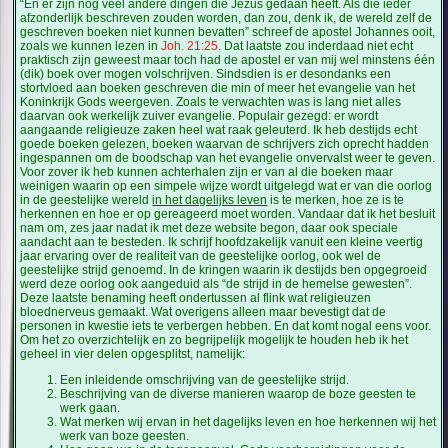
“En er zijn nog veel andere dingen die Jezus gedaan heeft. Als die ieder
afzonderlijk beschreven zouden worden, dan zou, denk ik, de wereld zelf de
geschreven boeken niet kunnen bevatten” schreef de apostel Johannes ooit,
zoals we kunnen lezen in
Joh. 21:25
. Dat laatste zou inderdaad niet echt
praktisch zijn geweest maar toch had de apostel er van mij wel minstens één
(dik) boek over mogen volschrijven. Sindsdien is er desondanks een
stortvloed aan boeken geschreven die min of meer het evangelie van het
Koninkrijk Gods weergeven. Zoals te verwachten was is lang niet alles
daarvan ook werkelijk zuiver evangelie. Populair gezegd: er wordt
aangaande religieuze zaken heel wat raak geleuterd. Ik heb destijds echt
goede boeken gelezen, boeken waarvan de schrijvers zich oprecht hadden
ingespannen om de boodschap van het evangelie onvervalst weer te geven.
Voor zover ik heb kunnen achterhalen zijn er van al die boeken maar
weinigen waarin op een simpele wijze wordt uitgelegd wat er van die oorlog
in de geestelijke wereld
in het dagelijks leven
is te merken, hoe ze is te
herkennen en hoe er op gereageerd moet worden. Vandaar dat ik het besluit
nam om, zes jaar nadat ik met deze website begon, daar ook speciale
aandacht aan te besteden. Ik schrijf hoofdzakelijk vanuit een kleine veertig
jaar ervaring over de realiteit van de geestelijke oorlog, ook wel de
geestelijke strijd genoemd. In de kringen waarin ik destijds ben opgegroeid
werd deze oorlog ook aangeduid als “de strijd in de hemelse gewesten”.
Deze laatste benaming heeft ondertussen al flink wat religieuzen
bloednerveus gemaakt. Wat overigens alleen maar bevestigt dat de
personen in kwestie iets te verbergen hebben. En dat komt nogal eens voor.
Om het zo overzichtelijk en zo begrijpelijk mogelijk te houden heb ik het
geheel in vier delen opgesplitst, namelijk:
Een inleidende omschrijving van de geestelijke strijd.
Beschrijving van de diverse manieren waarop de boze geesten te
werk gaan.
Wat merken wij ervan in het dagelijks leven en hoe herkennen wij het
werk van boze geesten.