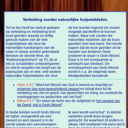
Verleiding zonder natuurlijke hulpmiddelen.
Tot nu toe heeft de nadruk gelegen
de hel worden ingezet om zoveel
op verleiding en misleiding door
mogelijk slachtoffers te kunnen
boze geesten waarbij ze driftig
maken. Maar ook zonder die
gebruik maken van de vele
natuurlijke middelen zijn de boze
hulpmiddelen die door de
geesten heel wat mans. Het eerste
menselijke handlangers van de
wapen dat de boze geesten uit de
satan in elkaar worden geknutseld.
handen van kinderen Gods
Behalve de slechte films, de
proberen te slaan is Gods Woord.
“kinderprogramma's” op TV, de al
Daar is in het voorgaande al
net zo schadelijke computergames
aandacht aan besteed. De
en niet te vergeten het vergif van de
onmisbaarheid van Gods Woord
popmuziek zijn er vele, vele andere
wordt in o.a. de volgende twee
natuurlijke hulpmiddelen die door
tekstgedeelten benadrukt:
Hebr. 4:12
: “Want het Woord van God is levend en krachtig en
scherper dan enig tweesnijdend zwaard
en dringt door tot de
verdeling van ziel en geest, van gewrichten en merg, en oordeelt de
overleggingen en gedachten van het hart”.
Efeze 6:17
: “En neem de helm van de zaligheid en
het zwaard van
de Geest, dat is Gods Woord
”.
In beide teksten wordt Gods Woord,
te veel wordt overschat”. In allerlei
de bijbel, voorgesteld als een
varianten wordt deze leugen
zwaard en een zwaard is in de
gebracht. De waarheid zit anders in
eerste plaats een aanvalswapen.
elkaar. Het overkwam mij eens dat ik