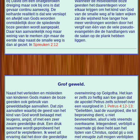
bij David om een onafgebroken
Wanneer de misleidende boze
dreiging maar ook bij ons is dat
geesten het daarentegen voor
gevaar continu aanwezig. De
elkaar krijgen om het kind van God
keiharde realiteit is dat wie verslapt
van de smalle weg af te laten wijken
en afwijkt van Gods woorden
zal die wijsheid hoe langer hoe
onmiddellijk door de spiedende
meer verdrongen worden door het
boze geesten wordt aangepakt.
vergif van één van de vele pseudo-
Daar kan aanvankelijk nog maar
evangeliën die de handlangers van
weinig van te merken zijn maar de
de satan op de plank hebben
eerste stap naast de smalle weg is
liggen.
dan al gezet. In
Spreuken 2:12
Grof geweld.
Naast het verleiden en misleiden
overwinning op Golgotha. Het kan
van kinderen Gods maken de boze
er zelfs zo heftig aan toe gaan dat
geesten ook gebruik van
de apostel Petrus zelfs schreef over
gewelddadige aanvallen. Dat zijn
een vuurgloed in
1 Petrus 4:12-13
:
aanvallen waarbij de geest van het
“Geliefden, laat de vuurgloed, die tot
kind van God wordt belaagd met
beproeving dient, u niet
leugens, angst, of met een zeer
bevreemden, alsof u iets vreemds
zware geestelijke druk. Een druk
overkwame. Integendeel, verblijdt u
waarmee wordt geprobeerd het
naarmate gij deel hebt aan het
geloof te verpletteren. Ik weet uit
lijden van Christus, opdat gij u ook
ervaring dat het door die geestelijke
met vreugde zult mogen verblijden