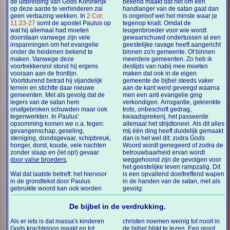
de uitbreiding van Gods Koninkrijk
bekend maakt dat het om een
op deze aarde te verhinderen zal
handlanger van de satan gaat dan
geen verbazing wekken. In
2 Cor.
is ongeloof wel het minste waar je
11:23-27
somt de apostel Paulus op
tegenop knalt. Omdat de
wat hij allemaal had moeten
leugenbroeder voor wie wordt
doorstaan vanwege zijn vele
gewaarschuwd ondertussen al een
inspanningen om het evangelie
geestelijke ravage heeft aangericht
onder de heidenen bekend te
binnen zo'n gemeente. Of binnen
maken. Vanwege deze
meerdere gemeenten. Zo heb ik
voortrekkersrol stond hij ergens
destijds van nabij mee moeten
vooraan aan de frontlijn.
maken dat ook in de eigen
Voortdurend betrad hij vijandelijk
gemeente de bijbel steeds vaker
terrein en stichtte daar nieuwe
aan de kant werd geveegd waarna
gemeenten. Met als gevolg dat de
men een anti evangelie ging
legers van de satan hem
verkondigen. Arrogantie, gekrenkte
onafgebroken schuwden maar ook
trots, onbeschoft gedrag,
tegenwerkten. In Paulus'
kwaadsprekerij, het passeerde
opsomming komen we o.a. tegen:
allemaal het strijdtoneel. Als dit alles
gevangenschap, geseling,
mij één ding heeft duidelijk gemaakt
steniging, doodsgevaar, schipbreuk,
dan is het wel dit: zodra Gods
honger, dorst, koude, vele nachten
Woord wordt genegeerd of zodra de
zonder slaap en (let op!) gevaar
betrouwbaarheid ervan wordt
door valse broeders
.
weggehoond zijn de gevolgen voor
het geestelijke leven rampzalig. Dit
Wat dat laatste betreft: het hiervoor
is een opvallend doeltreffend wapen
in de grondtekst door Paulus
in de handen van de satan, met als
gebruikte woord kan ook worden
gevolg:
De bijbel in de verdrukking.
Als er iets is dat massa's kinderen
christen noemen weinig tot nooit in
Gods krachteloos maakt en tot
de bijbel blijkt te lezen. Een groot