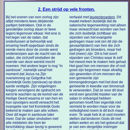
2. Een strijd op vele fronten.
Bij het voeren van een oorlog zijn
vertaald met
leugenbroeders
. Dit
altijd minstens twee strijdende
maakt meteen duidelijk dat de
partijen betrokken. Ook in de
satanische tegenwerking niet alleen
geestelijke oorlog staan er twee
maar verwacht kan worden van hen
legers tegenover elkaar. Het ene is
die zich duidelijk zichtbaar als
het leger van de satan, dat
vijanden van het evangelie
ondertussen al behoorlijk wat
gedragen maar ook (en dit zijn de
ervaring heeft opgedaan sinds de
gevaarlijksten!) van hen die zich
eerste mens door de zonde werd
gedragen als broeders, maar het
onderworpen aan de macht van de
niet (meer) zijn. Dit is het soort
satan, die zichzelf sindsdien de
vijanden van Christus waar ik zelf
overste van deze wereld mocht
het meest mee te maken heb gehad.
noemen. Het andere leger is nog “in
Het gaat hier om mensen die of ooit
aanbouw”, namelijk vanaf het
goed zijn begonnen maar afvallig
moment dat Jezus na Zijn
zijn geworden of om mensen die
overwinning op Golgotha het
een gemeente zijn
Koninkrijk Gods (opnieuw) op deze
binnengedrongen met het doel de
aarde vestigde. Zijn volgelingen
gemeente in kwestie van binnenuit
kregen vervolgens de opdracht om
te verwoesten. Dat ze voor dit doel
eerst te wachten op de komst van de
eerst een geschikt masker van de
Heilige Geest waarna er van hen en
satan in ontvangst hebben
hun opvolgers wordt verwacht het
genomen hoeft hier eigenlijk niet
evangelie van het Koninkrijk Gods
vermeld te worden maar voor de
bekend te maken aan alle volken.
volledigheid noem ik dit toch maar
Over dit leger in aanbouw later
even. Te vaak heb ik al vast moeten
meer. Dat de satan sindsdien met
stellen dat kinderen Gods dit niet
alle middelen die hem ter
willen weten en als het gebeurt dat
beschikking staan bezig is geweest
je van een dergelijke indringer