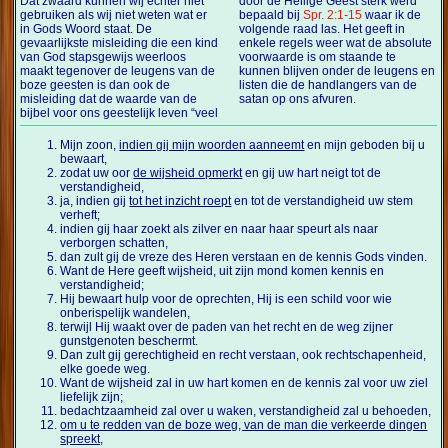
Dat zwaard kunnen wij echter niet
door de Heilige Geest sterk werd
gebruiken als wij niet weten wat er
bepaald bij
Spr. 2:1-15
waar ik de
in Gods Woord staat. De
volgende raad las. Het geeft in
gevaarlijkste misleiding die een kind
enkele regels weer wat de absolute
van God stapsgewijs weerloos
voorwaarde is om staande te
maakt tegenover de leugens van de
kunnen blijven onder de leugens en
boze geesten is dan ook de
listen die de handlangers van de
misleiding dat de waarde van de
satan op ons afvuren.
bijbel voor ons geestelijk leven “veel
Mijn zoon,
indien gij mijn woorden aanneemt
en mijn geboden bij u
bewaart,
zodat uw oor
de wijsheid opmerkt
en gij uw hart neigt tot de
verstandigheid,
ja, indien gij
tot het inzicht roept
en tot de verstandigheid uw stem
verheft;
indien gij haar zoekt als zilver en naar haar speurt als naar
verborgen schatten,
dan zult gij de vreze des Heren verstaan en de kennis Gods vinden.
Want de Here geeft wijsheid, uit zijn mond komen kennis en
verstandigheid;
Hij bewaart hulp voor de oprechten, Hij is een schild voor wie
onberispelijk wandelen,
terwijl Hij waakt over de paden van het recht en de weg zijner
gunstgenoten beschermt.
Dan zult gij gerechtigheid en recht verstaan, ook rechtschapenheid,
elke goede weg.
Want de wijsheid zal in uw hart komen en de kennis zal voor uw ziel
liefelijk zijn;
bedachtzaamheid zal over u waken, verstandigheid zal u behoeden,
om u te redden van de boze weg, van de man die verkeerde dingen
spreekt,