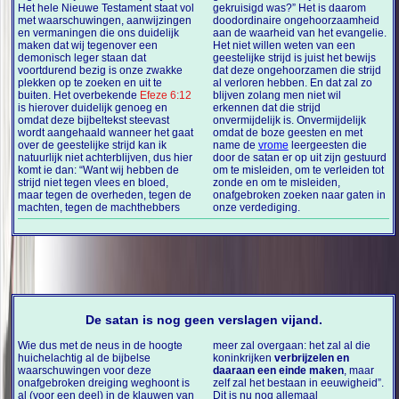
Het hele Nieuwe Testament staat vol
gekruisigd was?” Het is daarom
met waarschuwingen, aanwijzingen
doodordinaire ongehoorzaamheid
en vermaningen die ons duidelijk
aan de waarheid van het evangelie.
maken dat wij tegenover een
Het niet willen weten van een
demonisch leger staan dat
geestelijke strijd is juist het bewijs
voortdurend bezig is onze zwakke
dat deze ongehoorzamen die strijd
plekken op te zoeken en uit te
al verloren hebben. En dat zal zo
buiten. Het overbekende
Efeze 6:12
blijven zolang men niet wil
is hierover duidelijk genoeg en
erkennen dat die strijd
omdat deze bijbeltekst steevast
onvermijdelijk is. Onvermijdelijk
wordt aangehaald wanneer het gaat
omdat de boze geesten en met
over de geestelijke strijd kan ik
name de
vrome
leergeesten die
natuurlijk niet achterblijven, dus hier
door de satan er op uit zijn gestuurd
komt ie dan: “Want wij hebben de
om te misleiden, om te verleiden tot
strijd niet tegen vlees en bloed,
zonde en om te misleiden,
maar tegen de overheden, tegen de
onafgebroken zoeken naar gaten in
machten, tegen de machthebbers
onze verdediging.
De satan is nog geen verslagen vijand.
Wie dus met de neus in de hoogte
meer zal overgaan: het zal al die
huichelachtig al de bijbelse
koninkrijken
verbrijzelen en
waarschuwingen voor deze
daaraan een einde maken
, maar
onafgebroken dreiging weghoont is
zelf zal het bestaan in eeuwigheid”.
al (voor een deel)
in de klauwen van
Dit is nu nog allemaal