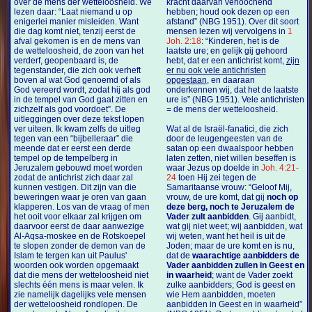
over de mens der wetteloosheid. We
kracht daarvan verloochend
lezen daar: “Laat niemand u op
hebben; houd ook dezen op een
enigerlei manier misleiden. Want
afstand” (NBG 1951). Over dit soort
die dag komt niet, tenzij eerst de
mensen lezen wij vervolgens in
1
afval gekomen is en de mens van
Joh. 2:18
: “Kinderen, het is de
de wetteloosheid, de zoon van het
laatste ure; en gelijk gij gehoord
verderf, geopenbaard is, de
hebt, dat er een antichrist komt,
zijn
tegenstander, die zich ook verheft
er nu ook vele antichristen
boven al wat God genoemd of als
opgestaan
, en daaraan
God vereerd wordt, zodat hij als god
onderkennen wij, dat het de laatste
in de tempel van God gaat zitten en
ure is” (NBG 1951). Vele antichristen
zichzelf als god voordoet”. De
= de mens der wetteloosheid.
uitleggingen over deze tekst lopen
ver uiteen. Ik kwam zelfs de uitleg
Wat al de Israël-fanatici, die zich
tegen van een “bijbelleraar” die
door de leugengeesten van de
meende dat er eerst een derde
satan op een dwaalspoor hebben
tempel op de tempelberg in
laten zetten, niet willen beseffen is
Jeruzalem gebouwd moet worden
waar Jezus op doelde in
Joh. 4:21-
zodat de antichrist zich daar zal
24
toen Hij zei tegen de
kunnen vestigen. Dit zijn van die
Samaritaanse vrouw: “Geloof Mij,
beweringen waar je oren van gaan
vrouw, de ure komt, dat gij
noch op
klapperen. Los van de vraag of men
deze berg, noch te Jeruzalem de
het ooit voor elkaar zal krijgen om
Vader zult aanbidden
. Gij aanbidt,
daarvoor eerst de daar aanwezige
wat gij niet weet; wij aanbidden, wat
Al-Aqsa-moskee en de Rotskoepel
wij weten, want het heil is uit de
te slopen zonder de demon van de
Joden; maar de ure komt en is nu,
Islam te tergen kan uit Paulus'
dat de
waarachtige aanbidders de
woorden ook worden opgemaakt
Vader aanbidden zullen in Geest en
dat die mens der wetteloosheid niet
in waarheid
; want de Vader zoekt
slechts één mens is maar velen. Ik
zulke aanbidders; God is geest en
zie namelijk dagelijks vele mensen
wie Hem aanbidden, moeten
der wetteloosheid rondlopen. De
aanbidden in Geest en in waarheid”