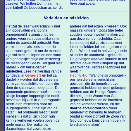
Jazeker! Wij
boffen
toch maar met
hem gaat spelen
.
zo'n bijbel! De boodschap achter dit
Verleiden en misleiden.
Het zal de lezer waarschijnlijk niet
andere dat het eigen ik vereert. Ook
zijn opgevallen want bijna
massa's kinderen Gods (die beter
onopgemerkt is zojuist nog een
zouden moeten weten) maken zich
andere vorm van geestelijke strijd
aan deze zonden schuldig. Daar
onder de aandacht gebracht. Een
komt nog bij dat zij zich daarmee
vorm die ooit als eerste door de
laten misleiden tot het negeren van
satan werd gebruikt om de mens in
Gods Woord, wat in het voorgaande
zijn val mee te slepen en een vorm
al onder de aandacht is gebracht.
van geestelijke strijd die verreweg
De gevolgen daarvan kunnen in het
de meest gebruikte is. Het gaat hier
uiterste geval zelfs uitlopen op dat
namelijk om
verleiden
en
waarover de Hebreeënschrijver het
misleiden
. Lees het verslag van de
heeft in:
zondeval in
Genesis 3
en het zal
Hebr. 6:4-6
: “Want het is onmogelijk
duidelijk worden dat dit de eerste
om hen die eens verlicht zijn
vorm van geestelijke oorlog is die
geweest, die de hemelse gave
door de satan werd toegepast. De
geproefd hebben en deel gekregen
genoemde professor heeft ondanks
hebben aan de Heilige Geest, en
al zijn knappe-kopperigheid nooit
die het goede Woord van God
beseft dat hij zich in zijn arrogantie
geproefd hebben en de krachten
heeft laten misleiden door de
van de komende wereld, en die
leugengeesten uit het rijk van de
daarna afvallig worden
, weer
satan. Het probleem met dit soort
opnieuw tot bekering te brengen,
mensen is dat zij zich door hun
omdat zij voor zichzelf de Zoon van
kennis verheven voelen boven de
God opnieuw kruisigen en openlijk
grote massa. De realiteit is
te schande maken”.
daarentegen dat zowel deze