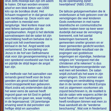
druk zelfs moeilijk kan zijn om adem
bij de openbaring zijner
te halen. Dit kan worden ervaren
heerlijkheid” (NBG 1951).
alsof er een blok beton van 1000
kilo op de borstkas drukt. Het
De talloze getuigenverhalen die ik
lichaam reageert er in dat geval dan
ondertussen al heb gelezen over de
ook merkbaar op. Deze vorm van
vervolgingen die veel kinderen
aanvallen is meestal een
Gods overkomen in met name
langdurige. Veel kortere maar ook
Islamitische en communistische
veel fellere aanvallen zijn de
landen maken keer op keer weer
angstaanvallen. Angst is het sterkste
duidelijk dat waar de vervolging
aanvalswapen dat de satan tot zijn
toeneemt, ook het aantal
beschikking heeft en behalve dat is
bekeringen toeneemt, de
angst ook hét overheersende
gemeenten sneller groeien en er
klimaat in de hel. Angst werkt ook
meer gemeenten gesticht worden.
verlammend. De worsteling van
Het uiteindelijke resultaat van de
Jezus in de hof van Gethsémane
pogingen van goddeloze
vlak voor zijn gevangenneming is er
regeringen en vijandige, heidense
een sprekend voorbeeld van hoe fel
religies om “voorgoed met die
en pijnlijk de strijd tegen de angst
christenen af te rekenen” is dus
kan zijn.
telkens het tegenovergestelde van
wat men wil bereiken. De satan
De methode van het aanvallen van
snijdt zichzelf als het ware in zijn
iemands geest heeft voor de boze
eigen vingers. Deze vormen van
geesten als groot nadeel dat het
vervolging en verdrukking mogen
nooit onopgemerkt kan gebeuren.
dan in de landen van West Europa
Want zodra wij ondervinden dat de
niet zo algemeen voorkomen als
hel weer eens de aanval heeft
zojuist beschreven is, de realiteit is
ingezet gaan we tot God in gebed
dat de satan vele wapens achter de
voor hulp en gaan we, waar nodig,
hand heeft en veel handlangers
in de tegenaanval. Uit jarenlange
heeft rondlopen binnen wat men zo
ervaring weet ik dat perioden van
fraai aanduidt als de “westerse
heftige strijd en aanvallen
beschaving”. Wat ook in Nederland