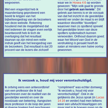
wegvoeren.
waar we in
Hosea 4:6
op worden
gewezen: “Mijn volk gaat te gronde
Met een vragenlijst heb ik
door het
gebrek aan kennis
”. Dit
maandenlang geprobeerd een
gebrek aan kennis is er de oorzaak
beeld te krijgen van het
van dat het inzicht in de geestelijke
bijbelleesgedrag van de bezoekers
wereld ver onder de maat is en blijft
van deze website. Rekening
waardoor diezelfde “duveltjes”
houdend met de mogelijkheid dat
waarover men zo spottend spreekt
niet iedereen de vragen even eerlijk
het geestelijke leven van deze
beantwoordt heb ik toch de
spotters systematisch kunnen
overtuiging dat het resultaat
verwoesten. Onthoud daarom goed:
daarvan op zijn minst een reële
waar het Woord van God in de
indruk geeft van het leesgedrag van
verdrukking is geraakt heeft de
de bezoekers. Dat resultaat is dat 20
satan al minstens een halve oorlog
procent van de lezers die zichzelf
gewonnen
.
Ik verzoek u, houd mij voor verontschuldigd.
Ik ontving eens een antwoordbrief
“compliment” was echter domweg:
van een professor die ik had
“Ik verzoek u, houd mij voor
geschreven over de realiteit van de
verontschuldigd”. Ook in de
geestelijke wereld en over de
gelijkenis die Jezus sprak (in
Lucas
noodzaak van bekering. Aangezien
14:16
en verder) had men telkens
deze professor in de loop der jaren
weer een uitvlucht klaarliggen om
al diverse boeken had geschreven
maar niet in te hoeven gaan op de