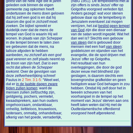
geest van de New Age die ik jaren
(NBG 1951). De tempeldienst met al
geleden ook binnen de eigen
zijn offers is sinds Jezus' offer op
gemeente zag opkomen heeft
Golgotha voorgoed verleden tijd.
ondertussen de mens doen geloven
Anders gezegd: wat voor stenen
dat hij zelf een god is en dat hij
gebouw daar op de tempelberg in
daarom die god in zichzelf moet
Jeruzalem eventueel zal mogen
zoeken. De bijbel spreekt er
verrijzen, het zal
beslist geen tempel
duidelijk over dat de mens de
van God
zijn die door een dienaar
tempel van God is waarin Hij wil
van de satan wordt ingepikt. Wat het
wonen. In plaats van zijn Schepper
dan wel is? Slechts een gebouw
in die tempel binnen te laten zien
van steen
dat is gebouwd door
we gebeuren dat de mens, na
mensen met een hart
van steen
:
talloze afgoden te hebben
goddelozen en vijanden van het
aanbeden,
nu zichzelf als een god
evangelie, die de spot drijven met
gaat vereren
en zelf plaats neemt op
Jezus' offer op Golgotha.
de troon van zijn hart.
Dat is een
Het resultaat van hun
recht dat alleen de Schepper
overleggingen, die door de god
toekomt
. Over de gevolgen van
dezer eeuw met blindheid zijn
deze zelfverheerlijking schreef
geslagen, is daarom slechts een
Paulus in
2 Tim. 3:1-5
: “Weet wel,
bovengrondse grafkelder en geen
dat er
in de laatste dagen zware
heiligdom waar God behagen in zou
tijden zullen komen
: want de
hebben. Omdat Hij zelf door het in
mensen zullen zelfzuchtig zijn,
tweeën scheuren van het
geldgierig, pochers, vermetel,
voorhangsel in de tempel op het
kwaadsprekers, aan hun ouders
moment van Jezus' sterven aan ons
ongehoorzaam, ondankbaar,
heeft laten weten dat Hij met de
onheilig, liefdeloos, trouweloos,
Oudtestamentische offerdienst
lasteraars, onmatig, onhandelbaar,
voorgoed heeft afgerekend
.
afkerig van het goede, verraderlijk,