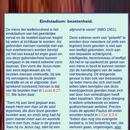
Eindstadium: bezetenheid.
De mens der wetteloosheid is het
afgrond te varen
” (NBG 1951).
eindstadium van het geestelijke
verval en de realiteit daarvan begint
Deze extreme vorm van “geleefd” te
bij velen al zichtbaar te worden. Als
worden door meerdere (of zelfs een
gebonden mensen namelijk niet van
legioen) boze geesten is niet aan
hun overheersers worden bevrijd
een leeftijd gebonden, noch aan
zal het van kwaad tot erger gaan en
een bepaalde achtergrond,
zou deze gebondenheid kunnen
intelligentie, kennisniveau of leeftijd.
overgaan in de meest extreme vorm
Als het er op aankomt de geest van
daarvan. Een vorm die Jezus meer
een mens in bezit te kunnen nemen
dan eens tegenkwam als Hij
zijn de handlangers van de satan
bezeten mensen ontmoette, bij wie
niet kieskeurig. Dit dreigende
Hij vervolgens de boze geesten
gevaar is dan ook van toepassing
bestrafte en ze er uitgooide. Een
op ieder mens die zich niet heeft
sprekend voorbeeld hiervan is dat
willen laten bevrijden van deze
van de bezeten man in
Lucas 8:27-
meedogenloze geesten maar zich
31
. We lezen daar:
wel door hun verleidingen heeft
laten inpalmen. Voor deze dreiging
“
Toen Hij aan land gegaan was,
is iedere onbekeerde en iedere
kwam Hem een man uit de stad
godloochenaar verblind. Precies
tegemoet, die door boze geesten
zoals de apostel Paulus dit onder
bezeten was, en sinds lang had hij
woorden bracht in
2 Cor. 4:3-4
:
geen mantel meer aan en woonde
“Indien dan nog ons evangelie
niet in een huis, maar in de graven.
bedekt is, is het bedekt bij hen, die
Toen hij nu Jezus zag, stiet hij een
verloren gaan, ongelovigen,
wier