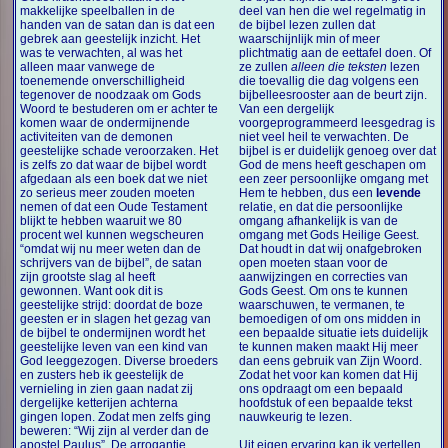
makkelijke speelballen in de
deel van hen die wel regelmatig in
handen van de satan dan is dat een
de bijbel lezen zullen dat
gebrek aan geestelijk inzicht. Het
waarschijnlijk min of meer
was te verwachten, al was het
plichtmatig aan de eettafel doen. Of
alleen maar vanwege de
ze zullen
alleen die teksten
lezen
toenemende onverschilligheid
die toevallig die dag volgens een
tegenover de noodzaak om Gods
bijbelleesrooster aan de beurt zijn.
Woord te bestuderen om er achter te
Van een dergelijk
komen waar de ondermijnende
voorgeprogrammeerd leesgedrag is
activiteiten van de demonen
niet veel heil te verwachten. De
geestelijke schade veroorzaken. Het
bijbel is er duidelijk genoeg over dat
is zelfs zo dat waar de bijbel wordt
God de mens heeft geschapen om
afgedaan als een boek dat we niet
een zeer persoonlijke omgang met
zo serieus meer zouden moeten
Hem te hebben, dus een
levende
nemen of dat een Oude Testament
relatie, en dat die persoonlijke
blijkt te hebben waaruit we 80
omgang afhankelijk is van de
procent wel kunnen wegscheuren
omgang met Gods Heilige Geest.
“omdat wij nu meer weten dan de
Dat houdt in dat wij onafgebroken
schrijvers van de bijbel”, de satan
open moeten staan voor de
zijn grootste slag al heeft
aanwijzingen en correcties van
gewonnen. Want ook dit is
Gods Geest. Om ons te kunnen
geestelijke strijd: doordat de boze
waarschuwen, te vermanen, te
geesten er in slagen het gezag van
bemoedigen of om ons midden in
de bijbel te ondermijnen wordt het
een bepaalde situatie iets duidelijk
geestelijke leven van een kind van
te kunnen maken maakt Hij meer
God leeggezogen. Diverse broeders
dan eens gebruik van Zijn Woord.
en zusters heb ik geestelijk de
Zodat het voor kan komen dat Hij
vernieling in zien gaan nadat zij
ons opdraagt om een bepaald
dergelijke ketterijen achterna
hoofdstuk of een bepaalde tekst
gingen lopen. Zodat men zelfs ging
nauwkeurig te lezen.
beweren: “Wij zijn al verder dan de
apostel Paulus”. De arrogantie
Uit eigen ervaring kan ik vertellen