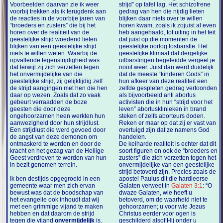
Voorbeelden daarvan zie ik weer
strijd” op tafel lag. Het schizofrene
voorbij trekken als ik terugdenk aan
gedrag van hen die nijdig lieten
de reacties in de voorbije jaren van
blijken daar niets over te willen
“broeders en zusters” die bij het
horen kwam, zoals ik zojuist al even
horen over de realiteit van de
heb aangehaald, tot uiting in het feit
geestelijke strijd woedend lieten
dat juist op die momenten de
blijken van een geestelijke strijd
geestelijke oorlog losbarstte. Het
niets te willen weten. Waarbij de
geestelijke klimaat dat dergelijke
opvallende tegenstrijdigheid was
uitbarstingen begeleidde vergeet je
dat terwijl zij zich verzetten tegen
nooit weer. Juist dan werd duidelijk
het onvermijdelijke van die
dat de meeste “kinderen Gods” in
geestelijke strijd, zij gelijktijdig zelf
hun afkeer van deze realiteit een
de strijd aangingen met hen die hen
zelfde gespleten gedrag vertoonden
daar op wezen. Zoals dat zo vaak
als bijvoorbeeld anti abortus
gebeurt verraadden de boze
activisten die in hun “strijd voor het
geesten die door deze
leven” abortusklinieken in brand
ongehoorzamen heen werkten hun
steken of zelfs aborteurs doden.
aanwezigheid door hun strijdlust.
Reken er maar op dat zij er vast van
Een strijdlust die werd gevoed door
overtuigd zijn dat ze namens God
de angst van deze demonen om
handelen.
ontmaskerd te worden en door de
De keiharde realiteit is echter dat dit
kracht en het gezag van de Heilige
soort figuren en ook de “broeders en
Geest verdreven te worden van hun
zusters” die zich verzetten tegen het
in bezit genomen terrein.
onvermijdelijke van een geestelijke
strijd betoverd zijn. Precies zoals de
Ik ben destijds opgegroeid in een
apostel Paulus dit die hardleerse
gemeente waar men zich ervan
Galaten verweet in
Galaten 3:1
: “O
bewust was dat de boodschap van
dwaze Galaten, wie heeft u
het evangelie ook inhoudt dat wij
betoverd, om de waarheid niet te
met een grimmige vijand te maken
gehoorzamen; u voor wie Jezus
hebben en dat daarom de strijd
Christus eerder voor ogen is
tegen die vijand
onvermijdelijk
is.
geschilderd alsof Hij onder u