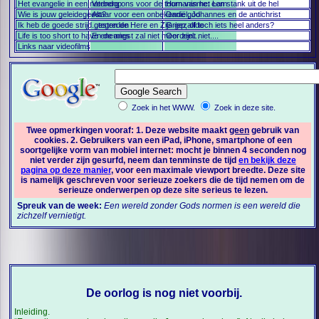
Het evangelie in een notendop
Verberg ons voor de toorn van het Lam
Humanisme: een stank uit de hel
Wie is jouw geleidegeest?
Altaar voor een onbekende god
Daniël, Johannes en de antichrist
Ik heb de goede strijd gestreden
...tegen de Here en Zijn gezalfde
Griep, of toch iets heel anders?
Life is too short to have enemies
En de angst zal niet meer zijn...
Oordeelt niet....
Links naar videofilms
Zoek in het WWW.
Zoek in deze site.
Twee opmerkingen vooraf: 1. Deze website maakt
geen
gebruik van
cookies. 2. Gebruikers van een iPad, iPhone, smartphone of een
soortgelijke vorm van mobiel internet: mocht je binnen 4 seconden nog
niet verder zijn gesurfd, neem dan tenminste de tijd
en bekijk deze
pagina op deze manier
, voor een maximale viewport breedte. Deze site
is namelijk geschreven voor serieuze zoekers die de tijd nemen om de
serieuze onderwerpen op deze site serieus te lezen.
Spreuk van de week:
Een wereld zonder Gods normen is een wereld die
zichzelf vernietigt.
De oorlog is nog niet voorbij.
Inleiding.