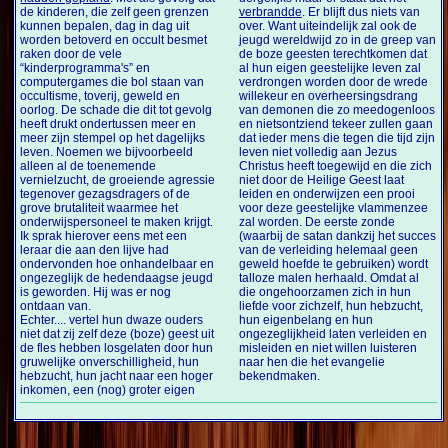
de kinderen, die zelf geen grenzen
verbrandde
. Er blijft dus niets van
kunnen bepalen, dag in dag uit
over. Want uiteindelijk zal ook de
worden betoverd en occult besmet
jeugd wereldwijd zo in de greep van
raken door de vele
de boze geesten terechtkomen dat
“kinderprogramma's” en
al hun eigen geestelijke leven zal
computergames die bol staan van
verdrongen worden door de wrede
occultisme, toverij, geweld en
willekeur en overheersingsdrang
oorlog. De schade die dit tot gevolg
van demonen die zo meedogenloos
heeft drukt ondertussen meer en
en nietsontziend tekeer zullen gaan
meer zijn stempel op het dagelijks
dat ieder mens die tegen die tijd zijn
leven. Noemen we bijvoorbeeld
leven niet volledig aan Jezus
alleen al de toenemende
Christus heeft toegewijd en die zich
vernielzucht, de groeiende agressie
niet door de Heilige Geest laat
tegenover gezagsdragers of de
leiden en onderwijzen een prooi
grove brutaliteit waarmee het
voor deze geestelijke vlammenzee
onderwijspersoneel te maken krijgt.
zal worden. De eerste zonde
Ik sprak hierover eens met een
(waarbij de satan dankzij het succes
leraar die aan den lijve had
van de verleiding helemaal geen
ondervonden hoe onhandelbaar en
geweld hoefde te gebruiken) wordt
ongezeglijk de hedendaagse jeugd
talloze malen herhaald. Omdat al
is geworden. Hij was er nog
die ongehoorzamen zich in hun
ontdaan van.
liefde voor zichzelf, hun hebzucht,
Echter.... vertel hun dwaze ouders
hun eigenbelang en hun
niet dat zij zelf deze (boze) geest uit
ongezeglijkheid laten verleiden en
de fles hebben losgelaten door hun
misleiden en niet willen luisteren
gruwelijke onverschilligheid, hun
naar hen die het evangelie
hebzucht, hun jacht naar een hoger
bekendmaken.
inkomen, een (nog) groter eigen