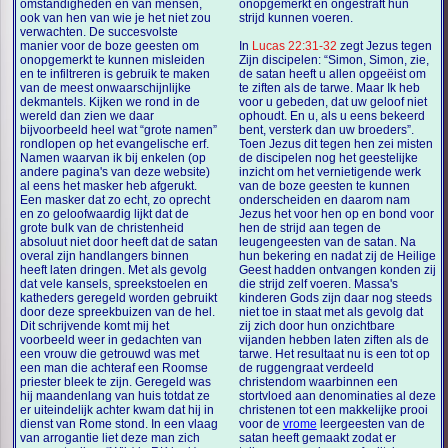
omstandigheden en van mensen,
onopgemerkt en ongestraft hun
ook van hen van wie je het niet zou
strijd kunnen voeren.
verwachten. De succesvolste
manier voor de boze geesten om
In
Lucas 22:31-32
zegt Jezus tegen
onopgemerkt te kunnen misleiden
Zijn discipelen: “Simon, Simon, zie,
en te infiltreren is gebruik te maken
de satan heeft u allen opgeëist om
van de meest onwaarschijnlijke
te ziften als de tarwe. Maar Ik heb
dekmantels. Kijken we rond in de
voor u gebeden, dat uw geloof niet
wereld dan zien we daar
ophoudt. En u, als u eens bekeerd
bijvoorbeeld heel wat “grote namen”
bent, versterk dan uw broeders”.
rondlopen op het evangelische erf.
Toen Jezus dit tegen hen zei misten
Namen waarvan ik bij enkelen (op
de discipelen nog het geestelijke
andere pagina's van deze website)
inzicht om het vernietigende werk
al eens het masker heb afgerukt.
van de boze geesten te kunnen
Een masker dat zo echt, zo oprecht
onderscheiden en daarom nam
en zo geloofwaardig lijkt dat de
Jezus het voor hen op en bond voor
grote bulk van de christenheid
hen de strijd aan tegen de
absoluut niet door heeft dat de satan
leugengeesten van de satan. Na
overal zijn handlangers binnen
hun bekering en nadat zij de Heilige
heeft laten dringen. Met als gevolg
Geest hadden ontvangen konden zij
dat vele kansels, spreekstoelen en
die strijd zelf voeren. Massa's
katheders geregeld worden gebruikt
kinderen Gods zijn daar nog steeds
door deze spreekbuizen van de hel.
niet toe in staat met als gevolg dat
Dit schrijvende komt mij het
zij zich door hun onzichtbare
voorbeeld weer in gedachten van
vijanden hebben laten ziften als de
een vrouw die getrouwd was met
tarwe. Het resultaat nu is een tot op
een man die achteraf een Roomse
de ruggengraat verdeeld
priester bleek te zijn. Geregeld was
christendom waarbinnen een
hij maandenlang van huis totdat ze
stortvloed aan denominaties al deze
er uiteindelijk achter kwam dat hij in
christenen tot een makkelijke prooi
dienst van Rome stond. In een vlaag
voor de
vrome
leergeesten van de
van arrogantie liet deze man zich
satan heeft gemaakt zodat er