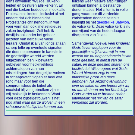
eens ontvallen: “Wij (de RK kerk)
telkens weer nieuwe afsplitsingen
leiden en besturen
alle
kerken”. En
ontstaan binnen al bestaande
met die kerken bedoelde hij ook alle
denominaties. Het ziften is in volle
Protestantse kerken, inclusief al het
gang waardoor dit verdeelde
andere dat zich binnen dat
christendom door de satan is
Protestantse christendom, in wat
ingelijfd bij het
geestelijke Babylon
,
voor vorm dan ook, met religieuze
de valse kerk. Deze valse kerk is nu
zaken bezighoudt. Zelf heb ik
een vijand van de hedendaagse
destijds ook onder het gehoor
discipelen van Jezus.
gezeten van dergelijke valse
leraars. Omdat ik al van jongs af aan
Samengevat
:
Hoewel veel kinderen
scherp lette op eventuele signalen
Gods liever weglopen voor de
die door de personen in kwestie in
geestelijke strijd leven wij in een
de geestelijke wereld werden
wereld die nu nog het domein is van
uitgezonden ben ik bewaard
boze geesten, in dienst van de
gebleven voor het kritiekloos
satan, en deze geesten sparen ons
achternalopen van hun
beslist niet. Wie negeert wat Gods
misleidingen. Van dergelijke wolven
Woord hierover zegt is een
in schaapsvacht lopen er heel wat
makkelijke prooi van deze
rond maar voor hen die
demonen. Na Jezus' overwinning
compromisloos de bijbel als
over de satan en zijn legers zijn wij
maatstaf blijven gebruiken zijn ze
nu aan de beurt om het Koninkrijk
vrij makkelijk te herkennen. Want
Gods verder uit te breiden zodat
voor deze bijbelgetrouwen is het
uiteindelijk het rijk van de satan
nog altijd waar
dat ze wolven in een
vernietigd zal worden.
schaapsvacht altijd herkennen aan