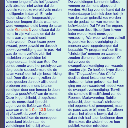
“slimme jongens” als het “gewone”
De verleidingen kunnen in talloze
volk absoluut niet weten dat de
vormen op de mens afgevuurd
overste van deze wereld vele malen
worden. Het lag voor de hand dat de
intelligenter is dan zij. En vele
hedendaagse techniek door het rijk
malen sluwer én leugenachtiger.
van de satan gebruikt zou worden
Door een leugen die als waarheid
om de gedachten van mensen te
werd voorgeschoteld kreeg de satan
beïnvloeden. Dat TV en film ergens
het in
Genesis 3
voor elkaar dat de
bovenaan deze lijst prijken is voor
mens in zijn val trapte en dat de
ieder weldenkend mens geen
mens aan zijn macht werd
verrassing. Wat weer wel een valkuil
onderworpen. Daar kwam
geen
is gebleken is de overtuiging die
zwaard,
geen
geweld en dus ook
mensen wordt opgedrongen dat
geen
overweldiging aan te pas. Het
bepaalde TV programma's en films
was de mens zelf die zich liet
“christelijke” normen en waarden
misleiden en verleiden tot
zouden dienen en bevorderen. Of
ongehoorzaamheid aan God. De
dat ze voor de
eerste zonde werd het prototype van
evangelieverkondiging van waarde
de grootste succesformule die de
zouden zijn. Zo heeft de hype die de
satan vanaf toen tot zijn beschikking
film: “
The passion of the Christ
”
had. Door die ervaring zullen de
destijds deed losbarsten vele
boze geesten dan ook altijd eerst
christenen laten geloven dat het
proberen om de mens te laten
ging om een waardevol middel voor
zondigen door een beroep te doen
de evangelieverkondiging. Terwijl
op de
ik-gerichtheid
van de mens.
die complete film stijf stond van de
Deze ik-gerichtheid, dit egoïsme,
Roomse Mariaverering. Subtiel
van de mens staat lijnrecht
gebracht, door massa's christenen
tegenover de liefde van God,
niet opgemerkt of genegeerd, maar
waarvan we in
1 Cor. 13:5
lezen dat
de paus was er blij mee. Dat alleen
zij
zichzelf niet zoekt
. Door
al was het ultieme bewijs dat de
liefdeloosheid kan de mens geen
satan zich had laten bedienen door
weerstand bieden aan de
filmmakers die wisten hoe ze hun
verleidingen tot het bij elkaar
publiek konden misleiden.