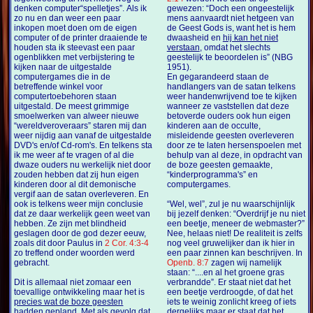
denken computer“spelletjes”. Als ik
gewezen: “Doch een ongeestelijk
zo nu en dan weer een paar
mens aanvaardt niet hetgeen van
inkopen moet doen om de eigen
de Geest Gods is, want het is hem
computer of de printer draaiende te
dwaasheid en
hij kan het niet
houden sta ik steevast een paar
verstaan
, omdat het slechts
ogenblikken met verbijstering te
geestelijk te beoordelen is” (NBG
kijken naar de uitgestalde
1951).
computergames die in de
En gegarandeerd staan de
betreffende winkel voor
handlangers van de satan telkens
computertoebehoren staan
weer handenwrijvend toe te kijken
uitgestald. De meest grimmige
wanneer ze vaststellen dat deze
smoelwerken van alweer nieuwe
betoverde ouders ook hun eigen
“wereldveroveraars” staren mij dan
kinderen aan de occulte,
weer nijdig aan vanaf de uitgestalde
misleidende geesten overleveren
DVD's en/of Cd-rom's. En telkens sta
door ze te laten hersenspoelen met
ik me weer af te vragen of al die
behulp van al deze, in opdracht van
dwaze ouders nu werkelijk niet door
de boze geesten gemaakte,
zouden hebben dat zij hun eigen
“kinderprogramma's” en
kinderen door al dit demonische
computergames.
vergif aan de satan overleveren. En
ook is telkens weer mijn conclusie
“Wel, wel”, zul je nu waarschijnlijk
dat ze daar werkelijk geen weet van
bij jezelf denken: “Overdrijf je nu niet
hebben. Ze zijn met blindheid
een beetje, meneer de webmaster?”
geslagen door de god dezer eeuw,
Nee, helaas niet! De realiteit is zelfs
zoals dit door Paulus in
2 Cor. 4:3-4
nog veel gruwelijker dan ik hier in
zo treffend onder woorden werd
een paar zinnen kan beschrijven. In
gebracht.
Openb. 8:7
zagen wij namelijk
staan: “....en al het groene gras
Dit is allemaal niet zomaar een
verbrandde”. Er staat niet dat het
toevallige ontwikkeling maar het is
een beetje verdroogde, of dat het
precies wat de boze geesten
iets te weinig zonlicht kreeg of iets
hadden gepland
. Met als gevolg dat
dergelijks maar er staat dat het