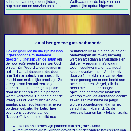
schrapen van nog meer rijkdom,
Weliswaar met de hulp van hun
nog meer eer en aanzien en al het
geestelijke opdrachtgevers.
....en al het groene gras verbrandde.
Ook de gedrukte media zijn massaal
herinneren uit mijn eigen jeugd dat
ingezet door de misleidende
onderwerpen als toverij lacherig
geesten uit het rijk van de satan
om
werden afgedaan als verzinsels en
de nog resterende
kennis van God
dat de TV programma's waarin
en van Zijn Woord te vernietigen in
toverij voorkwam allemaal nogal
het hart van al diegenen die door
speels overkwamen. Veel heb ik
hun (totale) gebrek aan geestelijk
daar zelf gelukkig niet van gezien
inzicht een makkelijke prooi zijn. Zo
maar genoeg om er een beeld aan
kreeg ik van iemand een setje
over te houden. Vergelijk ik dat
kaarten in de handen gestopt die
beeld met de hedendaagse
door de kinderen van die persoon
opvallend agressieve manieren
waren verzameld. De begeleidende
waarop toverij en allerhande occulte
vraag was of ik er misschien ook
zaken aan met name de jeugd
aandacht aan zou kunnen schenken
worden opgedrongen dan is het
op deze website. Het betrof hier
verschil schrikbarend. Op de
overigens de zogenaamde
bewuste kaarten las ik teksten zoals:
“Neopets”. Ik kan me de tijd nog
“Darkness Faeries zijn pionnen van het grote kwaad”.
“de krachten die zij kunnen geven zijn onder andere het creëren van