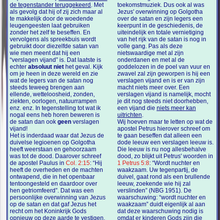
de tegenstander teruggekeerd
. Met
toekomstmuziek. Dus ook al was
als gevolg dat hij of zij zich maar al
Jezus' overwinning op Golgotha
te makkelijk door de woedende
over de satan en zijn legers een
leugengeesten laat gebruiken
keerpunt in de geschiedenis, de
zonder het zelf te beseffen. En
uiteindelijk en totale vernietiging
vervolgens als spreekbuis wordt
van het rijk van de satan is nog in
gebruikt door diezelfde satan van
volle gang. Pas als deze
wie men meent dat hij een
nietswaardige met al zijn
“verslagen vijand” is. Dat laatste is
onderdanen en met al de
echter
absoluut niet
het geval. Kijk
goddelozen in de poel van vuur en
om je heen in deze wereld en zie
zwavel zal zijn geworpen is hij een
wat de legers van de satan nog
verslagen vijand en is er van zijn
steeds teweeg brengen aan
macht niets meer over. Een
ellende, wetteloosheid, zonden,
verslagen vijand is namelijk, mocht
ziekten, oorlogen, natuurrampen
je dit nog steeds niet doorhebben,
enz. enz. In tegenstelling tot wat ik
een vijand die
niets meer kan
nogal eens heb horen beweren is
uitrichten
.
de satan dan ook
geen
verslagen
Wij hoeven maar te letten op wat de
vijand!
apostel Petrus hierover schreef om
Het is inderdaad waar dat Jezus de
te gaan beseffen dat alleen een
duivelse legioenen op Golgotha
dode leeuw een verslagen leeuw is.
heeft weerstaan en gehoorzaam
Die leeuw is nu nog allesbehalve
was tot de dood. Daarover schreef
dood, zo blijkt uit Petrus' woorden in
de apostel Paulus in
Col. 2:15
: “Hij
1 Petrus 5:8
: “Wordt nuchter en
heeft de overheden en de machten
waakzaam. Uw tegenpartij, de
ontwapend, die in het openbaar
duivel, gaat rond als een brullende
tentoongesteld en daardoor over
leeuw, zoekende wie hij zal
hen getriomfeerd”. Dat was een
verslinden” (NBG 1951). De
persoonlijke overwinning van Jezus
waarschuwing: “wordt nuchter en
op de satan en dat gaf Jezus het
waakzaam” duidt eigenlijk al aan
recht om het Koninkrijk Gods
dat deze waarschuwing nodig is
opnieuw op deze aarde te vestigen.
omdat er kinderen Gods zijn die