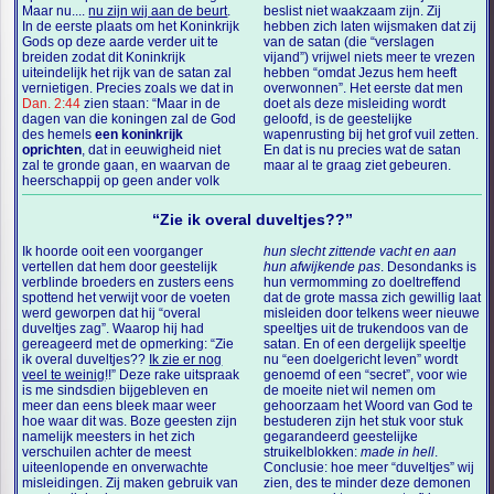
Maar nu....
nu zijn wij aan de beurt
.
beslist niet waakzaam zijn. Zij
In de eerste plaats om het Koninkrijk
hebben zich laten wijsmaken dat zij
Gods op deze aarde verder uit te
van de satan (die “verslagen
breiden zodat dit Koninkrijk
vijand”) vrijwel niets meer te vrezen
uiteindelijk het rijk van de satan zal
hebben “omdat Jezus hem heeft
vernietigen. Precies zoals we dat in
overwonnen”. Het eerste dat men
Dan. 2:44
zien staan: “Maar in de
doet als deze misleiding wordt
dagen van die koningen zal de God
geloofd, is de geestelijke
des hemels
een koninkrijk
wapenrusting bij het grof vuil zetten.
oprichten
, dat in eeuwigheid niet
En dat is nu precies wat de satan
zal te gronde gaan, en waarvan de
maar al te graag ziet gebeuren.
heerschappij op geen ander volk
“Zie ik overal duveltjes??”
Ik hoorde ooit een voorganger
hun slecht zittende vacht en aan
vertellen dat hem door geestelijk
hun afwijkende pas
. Desondanks is
verblinde broeders en zusters eens
hun vermomming zo doeltreffend
spottend het verwijt voor de voeten
dat de grote massa zich gewillig laat
werd geworpen dat hij “overal
misleiden door telkens weer nieuwe
duveltjes zag”. Waarop hij had
speeltjes uit de trukendoos van de
gereageerd met de opmerking: “Zie
satan. En of een dergelijk speeltje
ik overal duveltjes??
Ik zie er nog
nu “een doelgericht leven” wordt
veel te weinig
!!” Deze rake uitspraak
genoemd of een “secret”, voor wie
is me sindsdien bijgebleven en
de moeite niet wil nemen om
meer dan eens bleek maar weer
gehoorzaam het Woord van God te
hoe waar dit was. Boze geesten zijn
bestuderen zijn het stuk voor stuk
namelijk meesters in het zich
gegarandeerd geestelijke
verschuilen achter de meest
struikelblokken:
made in hell
.
uiteenlopende en onverwachte
Conclusie: hoe meer “duveltjes” wij
misleidingen. Zij maken gebruik van
zien, des te minder deze demonen