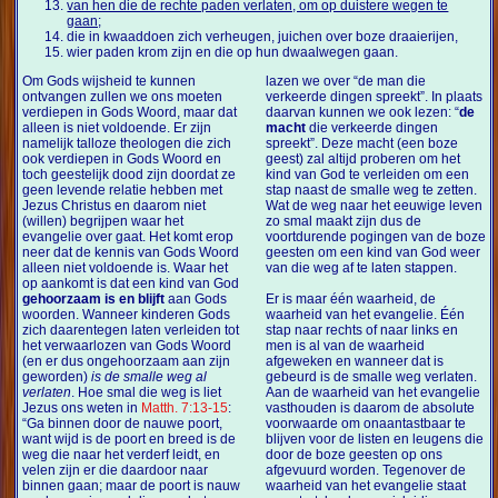
van hen die de rechte paden verlaten, om op duistere wegen te
gaan;
die in kwaaddoen zich verheugen, juichen over boze draaierijen,
wier paden krom zijn en die op hun dwaalwegen gaan.
Om Gods wijsheid te kunnen
lazen we over “de man die
ontvangen zullen we ons moeten
verkeerde dingen spreekt”. In plaats
verdiepen in Gods Woord, maar dat
daarvan kunnen we ook lezen: “
de
alleen is niet voldoende. Er zijn
macht
die verkeerde dingen
namelijk talloze theologen die zich
spreekt”. Deze macht (een boze
ook verdiepen in Gods Woord en
geest) zal altijd proberen om het
toch geestelijk dood zijn doordat ze
kind van God te verleiden om een
geen levende relatie hebben met
stap naast de smalle weg te zetten.
Jezus Christus en daarom niet
Wat de weg naar het eeuwige leven
(willen) begrijpen waar het
zo smal maakt zijn dus de
evangelie over gaat. Het komt erop
voortdurende pogingen van de boze
neer dat de kennis van Gods Woord
geesten om een kind van God weer
alleen niet voldoende is. Waar het
van die weg af te laten stappen.
op aankomt is dat een kind van God
gehoorzaam is en blijft
aan Gods
Er is maar één waarheid, de
woorden. Wanneer kinderen Gods
waarheid van het evangelie. Één
zich daarentegen laten verleiden tot
stap naar rechts of naar links en
het verwaarlozen van Gods Woord
men is al van de waarheid
(en er dus ongehoorzaam aan zijn
afgeweken en wanneer dat is
geworden)
is de smalle weg al
gebeurd is de smalle weg verlaten.
verlaten
. Hoe smal die weg is liet
Aan de waarheid van het evangelie
Jezus ons weten in
Matth. 7:13-15
:
vasthouden is daarom de absolute
“Ga binnen door de nauwe poort,
voorwaarde om onaantastbaar te
want wijd is de poort en breed is de
blijven voor de listen en leugens die
weg die naar het verderf leidt, en
door de boze geesten op ons
velen zijn er die daardoor naar
afgevuurd worden. Tegenover de
binnen gaan; maar de poort is nauw
waarheid van het evangelie staat