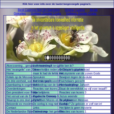
Klik hier voor info over de laatst toegevoegde pagina's.
Best Casinos Not On Gamstop
Online Casino
Beste
Goksites
Gokken Zonder Cruks
Gokken Zonder Cruks
Alverzoening... genade of misleiding?
Licht keert nooit terug
Wie ben ik?
Het “evangelie” van Judas
De werkelijke reden van Jezus' kruisdood
O Babylon, gij grote stad
Home
maar ik had de liefde niet...
Het mysterie van de zonen Gods
Kritiek op de Messias
Spreuken
Bewijzen tegen de evolutie
De drie-eenheid, wat is er mis mee?
Het kruis gepasseerd
Huichelaars gezocht
Openbaring in vogelvlucht
Het bedrog van de kankerbestrijding
Het raadsel van Jahweh
Overdenkingen
Reacties van lezers 2
Staat de wereldklok op vijf voor twaalf?
Een president voor Rome
Mijn belijdenis
Reacties van lezers 3
Het verval van de Evangelische Omroep
Reuzen in Genesis 6
Jezus weende
Waarop is ons doel gericht?
Zij hebben Mozes en de profeten
De afgewezen Messias
Bekeerde ex-moslims
De oorlog is nog niet voorbij
Evolutie? Ze geloven er zelf niet in!
Contact
Links
Het lijden is geen mysterie
De Nederlandse Bijbel Vervalsing
Ouders voor het gerecht
Reacties van lezers 1