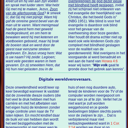
kreet uit en hij viel aan zijn voeten
overleggingen de god dezer eeuw
en sprak met luider stem: Wat hebt
met blindheid heeft geslagen
, zodat
Gij met mij te maken, Jezus,
Zoon
zij het schijnsel niet ontwaren van
van de allerhoogste God
? Ik smeek
het evangelie der heerlijkheid van
U, dat Gij mij niet pijnigt. Want Hij
Christus, die het beeld Gods is”
gaf de onreine geest bevel van de
(NBG 1951). Wie blind is voor het
man uit te varen. Want menigmaal
evangelie is daardoor ook blind
had de geest hem met geweld
voor het gevaar van de
medegesleurd, en om hem te
overheersing door boze geesten.
bewaken werd hij met ketenen en
Hier houdt dit drama echter niet op
voetboeien geboeid, maar hij brak
want ook vele kinderen Gods zijn
de boeien stuk en werd door de
compleet met blindheid geslagen
geest naar eenzame streken
voor de realiteit van de
gedreven. En Jezus vroeg hem: Wat
geestenwereld. Wat overigens in het
is uw naam? Hij zeide: Legioen;
voorgaande al werd benadrukt en
want vele geesten waren in hem
wel aan de hand van
Hosea 4:6
gevaren. En zij smeekten Hem, dat
waar wij lazen: “
Mijn volk
gaat te
Hij hun niet gelasten zou in de
gronde door het gebrek aan kennis”.
Digitale wereldveroveraars.
Deze onwetendheid wordt keer op
huis of een nog duurdere auto,
keer bevestigd wanneer ik vaststel
terwijl de kinderen voor de TV of de
dat de zoveelste dwaze ouders (die
computer worden neergepoot om
het veel te druk hebben met hun
maar van ze af te zijn. Vertel het ze
carrière en met het afbetalen van
niet want je zult worden
het eigen huis) de kinderen zonder
weggehoond en je goede
enige controle uren naar de TV
bedoelingen blijken slechts parels
laten kijken. En mocht kindlief daar
voor de zwijnen te zijn.... Dat is
de buik vol van hebben dan wordt
verbijsterend maar niet
het wel beziggehouden met de
verbazingwekkend want in
1 Cor.
tegenwoordig al niet meer weg te
2:14
worden we daar al op