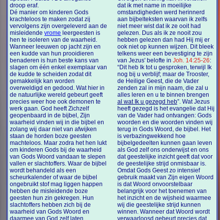
droop eraf.
dat ik met name in moeilijke
Dé manier om kinderen Gods
omstandigheden werd herinnerd
krachteloos te maken zodat zij
aan bijbelteksten waarvan ik zelfs
vervolgens zijn overgeleverd aan de
niet meer wist dat ik ze ooit had
misleidende
vrome
leergeesten is
gelezen. Dus als ik ze nooit zou
hen te isoleren van de waarheid.
hebben gelezen dan had Hij mij er
Wanneer leeuwen op jacht zijn en
ook niet op kunnen wijzen. Dit bleek
een kudde van hun prooidieren
telkens weer een bevestiging te zijn
benaderen is hun beste kans van
van Jezus' belofte in
Joh. 14:25-26
:
slagen om één enkel exemplaar van
“Dit heb Ik tot u gesproken, terwijl Ik
de kudde te scheiden zodat dit
nog bij u verblijf; maar de Trooster,
gemakkelijk kan worden
de Heilige Geest, die de Vader
overweldigd en gedood. Wat hier in
zenden zal in mijn naam, die zal u
de natuurlijke wereld gebeurt geeft
alles leren en u te binnen brengen
precies weer hoe ook demonen te
al wat Ik u gezegd heb
”. Wat Jezus
werk gaan. God heeft Zichzelf
heeft gezegd is het evangelie dat Hij
geopenbaard in de bijbel, Zijn
van de Vader had ontvangen: Gods
waarheid vinden wij in die bijbel en
woorden en die woorden vinden wij
zolang wij daar niet van afwijken
terug in Gods Woord, de bijbel. Het
staan de horden boze geesten
is verbazingwekkend hoe
machteloos. Maar zodra het hen lukt
bijbelgedeelten kunnen gaan leven
om kinderen Gods bij de waarheid
als God zelf ons onderwijst en ons
van Gods Woord vandaan te slepen
dat geestelijke inzicht geeft dat voor
vallen er slachtoffers. Waar de bijbel
de geestelijke strijd onmisbaar is.
wordt behandeld als een
Omdat Gods Geest zo intensief
scheurkalender of waar de bijbel
gebruik maakt van Zijn eigen Woord
ongebruikt stof mag liggen happen
is dat Woord onvoorstelbaar
hebben de misleidende boze
belangrijk voor het toenemen van
geesten hun zin gekregen. Hun
het inzicht en de wijsheid waarmee
slachtoffers hebben zich bij de
wij die geestelijke strijd kunnen
waarheid van Gods Woord en
winnen. Wanneer dat Woord wordt
daarmee van God zelf laten
verwaarloosd gebeurt precies dat