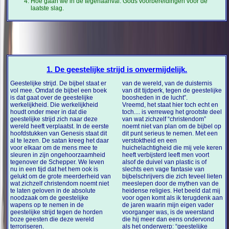
Hoe gaan we in de tegenaanval. Gods voorbereidingen voor de
laatste slag.
1. De geestelijke strijd is onvermijdelijk.
Geestelijke strijd. De bijbel staat er
van de wereld, van de duisternis
vol mee. Omdat de bijbel een boek
van dit tijdperk, tegen de geestelijke
is dat gaat over de geestelijke
boosheden in de lucht”.
werkelijkheid. Die werkelijkheid
Vreemd, het staat hier toch echt en
houdt onder meer in dat die
toch.... is verreweg het grootste deel
geestelijke strijd zich naar deze
van wat zichzelf “christendom”
wereld heeft verplaatst. In de eerste
noemt niet van plan om de bijbel op
hoofdstukken van Genesis staat dit
dit punt serieus te nemen. Met een
al te lezen. De satan kreeg het daar
verstoktheid en een
voor elkaar om de mens mee te
huichelachtigheid die mij vele keren
sleuren in zijn ongehoorzaamheid
heeft verbijsterd leeft men voort
tegenover de Schepper. We leven
alsof de duivel van plastic is of
nu in een tijd dat het hem ook is
slechts een vage fantasie van
gelukt om de grote meerderheid van
bijbelschrijvers die zich teveel lieten
wat zichzelf christendom noemt niet
meeslepen door de mythen van de
te laten geloven in de absolute
heidense religies. Het beeld dat mij
noodzaak om de geestelijke
voor ogen komt als ik terugdenk aan
wapens op te nemen in de
de jaren waarin mijn eigen vader
geestelijke strijd tegen de horden
voorganger was, is de weerstand
boze geesten die deze wereld
die hij meer dan eens ondervond
terroriseren.
als het onderwerp: “geestelijke