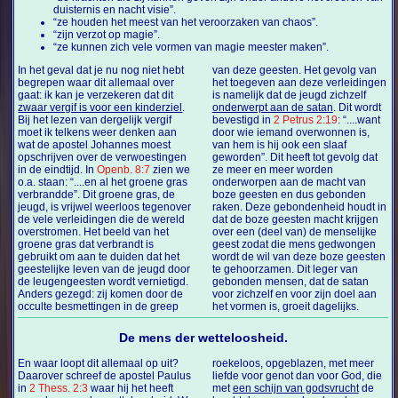
duisternis en nacht visie”.
“ze houden het meest van het veroorzaken van chaos”.
“zijn verzot op magie”.
“ze kunnen zich vele vormen van magie meester maken”.
In het geval dat je nu nog niet hebt
van deze geesten. Het gevolg van
begrepen waar dit allemaal over
het toegeven aan deze verleidingen
gaat: ik kan je verzekeren dat dit
is namelijk dat de jeugd zichzelf
zwaar vergif is voor een kinderziel
.
onderwerpt aan de satan
. Dit wordt
Bij het lezen van dergelijk vergif
bevestigd in
2 Petrus 2:19
: “....want
moet ik telkens weer denken aan
door wie iemand overwonnen is,
wat de apostel Johannes moest
van hem is hij ook een slaaf
opschrijven over de verwoestingen
geworden”. Dit heeft tot gevolg dat
in de eindtijd. In
Openb. 8:7
zien we
ze meer en meer worden
o.a. staan: “....en al het groene gras
onderworpen aan de macht van
verbrandde”. Dit groene gras, de
boze geesten en dus gebonden
jeugd, is vrijwel weerloos tegenover
raken. Deze gebondenheid houdt in
de vele verleidingen die de wereld
dat de boze geesten macht krijgen
overstromen. Het beeld van het
over een (deel van) de menselijke
groene gras dat verbrandt is
geest zodat die mens gedwongen
gebruikt om aan te duiden dat het
wordt de wil van deze boze geesten
geestelijke leven van de jeugd door
te gehoorzamen. Dit leger van
de leugengeesten wordt vernietigd.
gebonden mensen, dat de satan
Anders gezegd: zij komen door de
voor zichzelf en voor zijn doel aan
occulte besmettingen in de greep
het vormen is, groeit dagelijks.
De mens der wetteloosheid.
En waar loopt dit allemaal op uit?
roekeloos, opgeblazen, met meer
Daarover schreef de apostel Paulus
liefde voor genot dan voor God, die
in
2 Thess. 2:3
waar hij het heeft
met
een schijn van godsvrucht
de