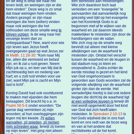
en de weg is smal die naar het
een stortvloed aan misleidingen.
leven leidt, en weinigen zijn er die
Wie zich daardoor toch laat
hem vinden”. Deze weg is zo smal
verleiden om een “evangelie” te
dat maar weinigen hem vinden.
aanvaarden dat aanvankelijk nog
Anders gezegd: er zijn maar
griezelig veel lijkt op het evangelie
weinigen die hem (willen) vinden
van het Koninkrijk Gods is al
maar ook weinigen die het
begonnen met af te wijken van de
volhouden om deze smalle weg
te
waarheid en zal daarom steeds
blijven volgen
. Is de weg naar het
makkelijker te misleiden zijn door de
eeuwige leven dan zo
handlangers van de satan.
onbegaanbaar? Nee, want voor wie
Wie zich nog op de smalle weg
zijn leven aan Jezus heeft
bevindt zal alleen met kleine
overgegeven gaat op wat Jezus zei
afwijkingen van de waarheid te
in
Matth. 11:28-30
: “Kom naar Mij
misleiden zijn. Omdat het verschil
toe, allen die vermoeid en belast
tussen de waarheid en de leugen in
zijn, en Ik zal u rust geven. Neem
dat stadium nog zo klein en
Mijn juk op u, en leer van Mij dat ik
onopvallend is. Zodra echter de
zachtmoedig ben en nederig van
eerste misstap is gezet en het kind
hart; en u zult rust vinden voor uw
van God ongehoorzaam is
ziel; want Mijn juk is zacht en Mijn
geworden aan Gods woorden zal de
last is licht”.
volgende afwijking van de waarheid
groter zijn dan de eerste. Het
Koning David had ook voortdurend
verraderlijke hierbij is dat ook iedere
te maken met vijanden die hem
leugen die dicht bij de waarheid ligt
belaagden. Dit bracht hij o.a. in
al een volledige leugen is
terwijl dit
Psalm 56:5-6
onder woorden: “De
niet wordt opgemerkt door het kind
ganse dag verminken zij mijn
van God dat zich heeft laten
woorden; al hun overleggingen zijn
misleiden. In
Spreuken 2:10-13
is
tegen mij ten kwade. Zij
willen
het Gods wijsheid die in ons hart
aanvallen, zij spieden, zij nemen
komt en ons redt van de boze weg
mijn schreden waar
, terwijl zij loeren
en van al het andere dat
op mijn leven”. Het ging niet alleen
rechtstreeks uit de hel komt.