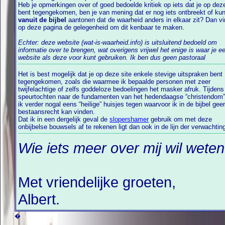
Heb je opmerkingen over of goed bedoelde kritiek op iets dat je op deze site
bent tegengekomen, ben je van mening dat er nog iets ontbreekt of kun
vanuit de bijbel
aantonen dat de waarheid anders in elkaar zit? Dan vi
op deze pagina de gelegenheid om dit kenbaar te maken.
Echter: deze website (wat-is-waarheid.info) is uitsluitend bedoeld om
informatie over te brengen, wat overigens vrijwel het enige is waar je een
website als deze voor kunt gebruiken. Ik ben dus geen pastoraal
Het is best mogelijk dat je op deze site enkele stevige uitspraken bent
tegengekomen, zoals die waarmee ik bepaalde personen met zeer
twijfelachtige of zelfs goddeloze bedoelingen het masker afruk. Tijdens
speurtochten naar de fundamenten van het hedendaagse “christendom” kom
ik verder nogal eens “heilige” huisjes tegen waarvoor ik in de bijbel geen
bestaansrecht kan vinden.
Dat ik in een dergelijk geval de
slopershamer
gebruik om met deze
onbijbelse bouwsels af te rekenen ligt dan ook in de lijn der verwachting, w
Wie iets meer over mij wil wete
Met vriendelijke groeten,
Albert.
�