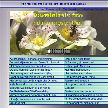
Klik hier voor info over de laatst toegevoegde pagina's.
Best Casinos Not On Gamstop
Online Casino
Alverzoening... genade of misleiding?
Licht keert nooit terug
De werkelijke reden van Jezus' kruisdood
O Babylon, gij grote stad
Het mysterie van de zonen Gods
Kritiek op de Messias
De drie-eenheid, wat is er mis mee?
Het kruis gepasseerd
Het bedrog van de kankerbestrijding
Het raadsel van Jahweh
Staat de wereldklok op vijf voor twaalf?
Een president voor Rome
Het verval van de Evangelische Omroep
Reuzen in Genesis 6
Zij hebben Mozes en de profeten
De afgewezen Messias
Evolutie? Ze geloven er zelf niet in!
Contact
De Nederlandse Bijbel Vervalsing
Ouders voor het gerecht
Verberg ons voor de toorn van het Lam
Humanisme: een stank uit de hel
Ik heb de goede strijd gestreden
Dani�l, Johannes en de antichrist
Oordeelt niet....
En de angst zal niet meer zijn...