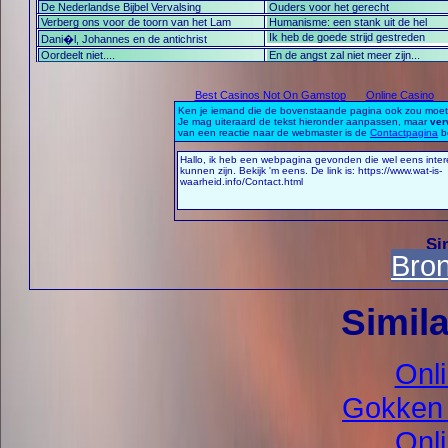
De Nederlandse Bijbel Vervalsing
Ouders voor het gerecht
Verberg ons voor de toorn van het Lam
Humanisme: een stank uit de hel
Ik heb de goede strijd gestreden
Dani�l, Johannes en de antichrist
Oordeelt niet....
En de angst zal niet meer zijn...
Bro
Simila
Onl
Gokken 
Onl