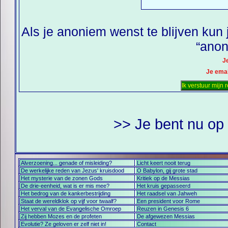
Als je anoniem wenst te blijven kun 
“anon
J
Je emai
>> Je bent nu op 
Alverzoening... genade of misleiding?
Licht keert nooit terug
De werkelijke reden van Jezus' kruisdood
O Babylon, gij grote stad
Het mysterie van de zonen Gods
Kritiek op de Messias
De drie-eenheid, wat is er mis mee?
Het kruis gepasseerd
Het bedrog van de kankerbestrijding
Het raadsel van Jahweh
Staat de wereldklok op vijf voor twaalf?
Een president voor Rome
Het verval van de Evangelische Omroep
Reuzen in Genesis 6
Zij hebben Mozes en de profeten
De afgewezen Messias
Evolutie? Ze geloven er zelf niet in!
Contact