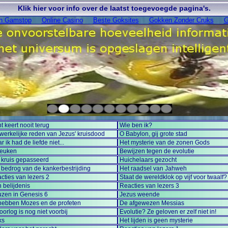
Klik hier voor info over de laatst toegevoegde pagina's.
On Gamstop
Online Casino
Beste Goksites
Gokken Zonder Cruks
G
ht keert nooit terug
Wie ben ik?
werkelijke reden van Jezus' kruisdood
O Babylon, gij grote stad
r ik had de liefde niet...
Het mysterie van de zonen Gods
reuken
Bewijzen tegen de evolutie
 kruis gepasseerd
Huichelaars gezocht
 bedrog van de kankerbestrijding
Het raadsel van Jahweh
cties van lezers 2
Staat de wereldklok op vijf voor twaalf?
n belijdenis
Reacties van lezers 3
zen in Genesis 6
Jezus weende
 hebben Mozes en de profeten
De afgewezen Messias
oorlog is nog niet voorbij
Evolutie? Ze geloven er zelf niet in!
ks
Het lijden is geen mysterie