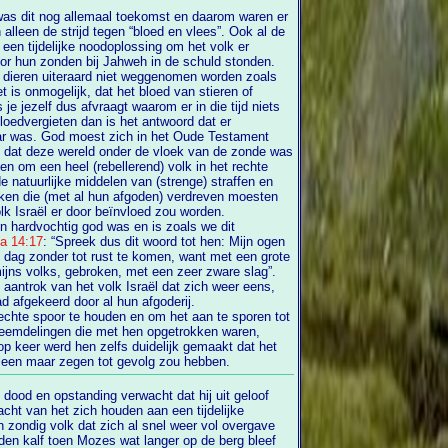
was dit nog allemaal toekomst en daarom waren er
lossing om het volk er
oor hun zonden bij Jahweh in de schuld stonden.
et is onmogelijk, dat het bloed van stieren of
eten dan is het antwoord dat er
r was. God moest zich in het Oude Testament
eel (rebellerend) volk in het rechte
e natuurlijke middelen van (strenge) straffen en
worden om te voorkomen dat het volk Israël er door beïnvloed zou worden.
en hardvochtig god was en is zoals we dit
a 14:17
: “Spreek dus dit woord tot hen: Mijn ogen
en, want met een grote
ijns volks, gebroken, met een zeer zware slag”.
ot aantrok van het volk Israël dat zich weer eens,
 keer, van Hem had afgekeerd door al hun afgoderij.
chte spoor te houden en om het aan te sporen tot
keer werd hen zelfs duidelijk gemaakt dat het
lleen maar zegen tot gevolg zou hebben.
ij uit geloof
wacht van het zich houden aan een tijdelijke
 zondig volk dat zich al snel weer vol overgave
erg bleef