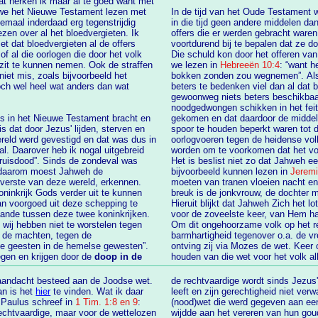
et Nieuwe Testament lezen met
In de tijd van het Oude Testament 
llemaal inderdaad erg tegenstrijdig
in die tijd geen andere middelen dan alleen de strijd tegen “bloed en vlees”. Ook al de
offers die er werden gebracht waren een tijdelijke noodop
loedvergieten al de offers
voortdurend bij te bepalen dat ze d
of al die oorlogen die door het volk
Die schuld kon door het offeren van dieren uiteraard niet weggenomen worden zoals
we lezen in
Hebreeën 10:4
: “want h
bokken zonden zou wegnemen”. Als je jezelf dus afvraagt waarom er in die tijd niets
toch wel heel wat anders dan wat
beters te bedenken viel dan al dat bloedvergi
gewoonweg niets beters beschikbaa
noodgedwongen schikken in het feit dat deze wereld onder de vloek van de zonde was
us in het Nieuwe Testament bracht en
gekomen en dat daardoor de middelen om een h
spoor te houden beperkt waren tot d
rd gevestigd en dat was dus in
oorlogvoeren tegen de heidense volken die (met al hun afgoden) verdreven moesten
l. Daarover heb ik nogal uitgebreid
Het is beslist niet zo dat Jahweh e
Jahweh de
bijvoorbeeld kunnen lezen in
Jeremi
overste van deze wereld, erkennen.
moeten van tranen vloeien nacht en dag zonder tot rust te kom
breuk is de jonkvrouw, de dochter m
it deze schepping te
Hieruit blijkt dat Jahweh Zich het l
 gaande tussen deze twee koninkrijken.
voor de zoveelste
 wij hebben niet te worstelen tegen
Om dit ongehoorzame volk op het re
barmhartigheid tegenover o.a. de vreemdelingen die met hen opgetrokken waren,
else gewesten”.
ontving zij via Mozes de wet. Keer op 
egen en krijgen door de
doop in de
houden van die wet voor het volk a
 aandacht besteed aan de Joodse wet.
de rechtvaardige wordt sinds Jezus' dood en opstanding verwacht dat h
en en zo niet dan is het
hier
te vinden. Wat ik daar
leeft en zijn gerechtigheid niet ver
 Paulus schreef in
1 Tim. 1:8 en 9
:
(nood)wet die werd gegeven aan een
rechtvaardige, maar voor de wettelozen
wijdde aan het vereren van hun gouden kalf toen Mozes wat langer op de b