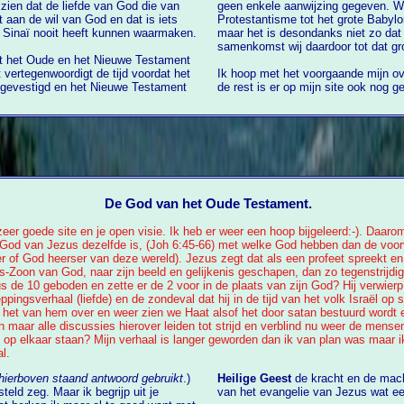
geen enkele aanwijzing gegeven. Wat b
ets
Protestantisme tot het grote Babylo
 Sinaï nooit heeft kunnen waarmaken.
maar het is desondanks niet zo dat als wij de zondag gebruiken voor de wekelijkse
samenkomst wij daardoor tot dat gr
t het Oude en het Nieuwe Testament
Ik hoop met het voorgaande mijn ov
tigd en het Nieuwe Testament
de 
De God van het Oude Testament.
e zeer goede site en je open visie. Ik heb er weer een hoop bijgeleerd:-). Daar
God van Jezus dezelfde is, (Joh 6:45-66) met welke God hebben dan de voo
r of God heerser van deze wereld). Jezus zegt dat als een profeet spreekt en 
-Zoon van God, naar zijn beeld en gelijkenis geschapen, dan zo tegenstrijdig 
de 10 geboden en zette er de 2 voor in de plaats van zijn God? Hij verwierp
ngsverhaal (liefde) en de zondeval dat hij in de tijd van het volk Israël op 
ie het van hem over en weer zien we Haat alsof het door satan bestuurd wordt 
n maar alle discussies hierover leiden tot strijd en verblind nu weer de mens
ks op elkaar staan? Mijn verhaal is langer geworden dan ik van plan was maar 
l.
 hierboven staand antwoord gebruikt
.)
Heilige Geest
de kracht en de macht
eld zeg. Maar ik begrijp uit je
van