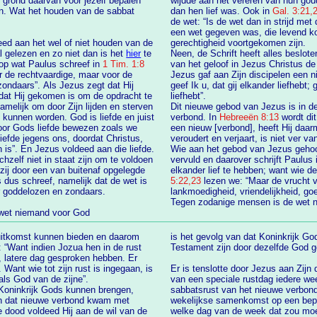
 grond daarvan voor jezelf bepalen
wijdde aan het vereren van hun gouden kalf toen Mozes wat langer op de b
dan hen lief was. Ook in
Gal. 3:21,
de wet: “Is de wet dan in strijd met de 
een wet gegeven was, die levend k
eed aan het wel of niet houden van de
gerechtigheid voortgekomen zijn.
b je dat ondertussen al gelezen en zo niet dan is het
hier
te
Neen, de Schrift heeft alles beslote
 op wat Paulus schreef in
1 Tim. 1:8
van 
or de rechtvaardige, maar voor de
Jezus gaf aan Zijn discipelen een 
geef Ik u, dat gij elkander liefhebt; gelijk Ik u liefgehad heb, dat gij ook elkander
liefhebt”.
jk om door Zijn lijden en sterven
Dit nieuwe gebod van Jezus is in 
kunnen worden. God is liefde en juist
verbond. In
Hebreeën 8:13
wordt dit
een nieuw [verbond], heeft Hij daarmede het eerste voor verouderd verklaard. En wat
veroudert en verjaart, is niet ver va
toen wij nog zondaren waren, voor ons gestorven is”. En Jezus voldeed aan die liefde.
Wie aan het gebod van Jezus gehoor
chzelf niet in staat zijn om te voldoen
vervuld en daarover schrijft Paulus
elijk dat de wet is
5:22,23
lezen we: “Maar de vrucht van de Geest is liefde, blijdschap, vrede,
r goddelozen en zondaars.
lankmoedigheid, vriendelijkheid, go
Tegen zodanige mensen is de wet ni
e wet niemand voor God
uitkomst kunnen bieden en daarom
is het gevolg van dat Koninkrijk G
: “Want indien Jozua hen in de rust
Testament zijn d
rust is ingegaan, is
Er is tenslotte door Jezus aan Zijn
als God van de zijne”.
van een speciale rustdag iedere week. Daarvoor in de plaats is de eeuwige
t Koninkrijk Gods kunnen brengen,
sabbatsrust van het nieuwe verbond 
wekelijkse samenkomst op een bepaa
 dood voldeed Hij aan de wil van de
welke dag van de week dat zou moeten plaatsvinden, daarover is in het evangelie