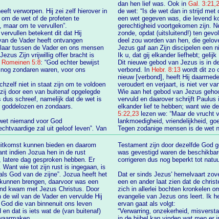
dan hen lief was. Ook in
Gal. 3:21,
eft verworpen. Hij zei zelf hierover in
de wet: “Is de wet dan in strijd met de 
 om de wet of de profeten te
een wet gegeven was, die levend k
inden, maar om te vervullen”.
gerechtigheid voortgekomen zijn. Neen, de Schrift heeft alles besloten onder de
ervullen betekent dit dat Hij
zonde, opdat (uitsluitend!) ten gevolge van
deel zou worden van hen, die gelov
delaar tussen de Vader en ons mensen
Jezus gaf aan Zijn discipelen een 
ezus Zijn vrijwillig offer bracht is
Ik u, dat gij elkander liefhebt; geli
in
Romeinen 5:8
: “God echter bewijst
Dit nieuwe gebod van Jezus is in 
verbond. In
Hebr. 8:13
wordt dit zo 
nieuw [verbond], heeft Hij daarmede het eerste voor verouderd verklaard. En w
chzelf niet in staat zijn om te voldoen
veroudert en verjaart, is niet ver va
Wie aan het gebod van Jezus gehoor
elijk dat de wet is
vervuld en daarover schrijft Paulus
r goddelozen en zondaars.
5:22,23
lezen we: “Maar de vrucht van de Geest is liefde, blijdschap, vrede,
e wet niemand voor God
lankmoedigheid, vriendelijkheid, go
Tegen zodanige mensen is de wet ni
uitkomst kunnen bieden en daarom
Testament zijn door dezelfde God geïnspireerd. Toen dat Koninkrijk Gods nog niet
ant indien Jozua hen in de rust
was gevestigd waren de beschikbare middele
corrigeren dus nog beperkt tot natuu
tot zijn rust is ingegaan, is
als God van de zijne”. Jozua heeft het
Dat er sinds Jezus' hemelvaart zove
een en ander laat zien dat de christenheid voor een groot deel bestaat uit mensen die
 Door
zich in allerlei bochten kronkelen om maar voo
 de wil van de Vader en vervulde Hij
evangelie van Jezus ons leert. Ik h
ervan gaat als volgt:
“Verwarring, onzekerheid, misverst
 waarmaken.
in de bijbel kan vinden wat men er in zoekt, maar doordat men niet wil aanvaarden wat