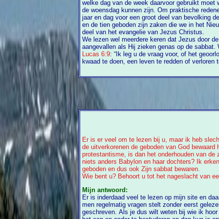
welke dag van de week daarvoor gebruikt moet worden had dat ook net z
de woensdag kunnen zijn. Om praktische redenen
jaar en dag voor een groot deel van bevolking de zondag geweest. Het sabbatgebod
en de tien geboden zijn zaken die we in het Nieuwe Testament niet terugvinden als
deel van het evangelie van Jezus Christus.
We lezen wel meerdere keren dat Jezus door de g
aangevallen als Hij ziek
Lucas 6:9
: “Ik leg u de vraag voor, of het geoorloofd is op de sabbat goed te doen of
Er is er veel om te lezen bij u, maar ik heb sle
de uitverkorenen de geboden van God bewaard he
protestantisme, is dan het onderhouden van de z
niets anders Babylon en haar dochters? Ik erken 
geboden en dus ook Zijn sabbat bewaren.
Wie bent u? Behoort u tot het nageslacht van e
Mijn antwoord:
Er is inderdaad veel te lezen op mijn site en d
men regelmatig vragen stelt zonder eerst gelezen te hebben wat ik daar al heb
geschreven. Als je dus wilt weten bij wie ik hoor dan lijkt het me niet o