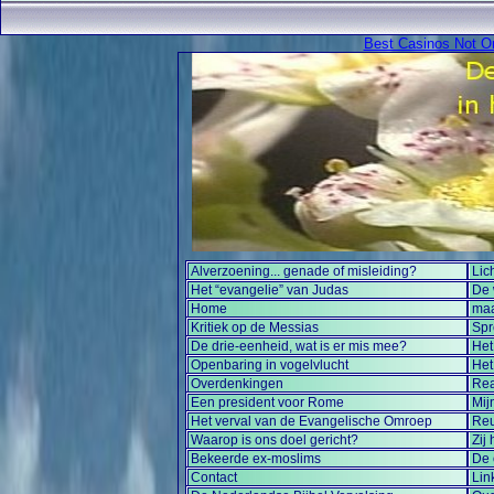
Best Casinos Not 
Alverzoening... genade of misleiding?
Lic
Het “evangelie” van Judas
De 
Home
maa
Kritiek op de Messias
Sp
De drie-eenheid, wat is er mis mee?
Het
Openbaring in vogelvlucht
Het
Overdenkingen
Rea
Een president voor Rome
Mij
Het verval van de Evangelische Omroep
Reu
Waarop is ons doel gericht?
Zij
Bekeerde ex-moslims
De 
Contact
Lin