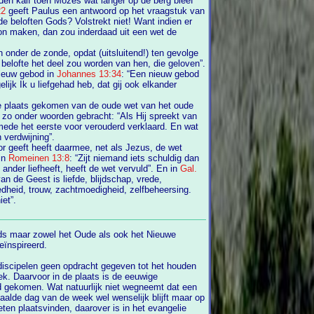
erg bleef
22
geeft Paulus een antwoord op het vraagstuk van
beloften Gods? Volstrekt niet! Want indien er
on maken, dan zou inderdaad uit een wet de
n onder de zonde, opdat (uitsluitend!) ten gevolge
het geloof in Jezus Christus de belofte het deel zou worden van hen, die geloven”.
nieuw gebod in
Johannes 13:34
: “Een nieuw gebod
de plaats gekomen van de oude wet van het oude
 zo onder woorden gebracht: “Als Hij spreekt van
n verdwijning”.
 geeft heeft daarmee, net als Jezus, de wet
 in
Romeinen 13:8
: “Zijt niemand iets schuldig dan
elkander lief te hebben; want wie de ander liefheeft, heeft de wet vervuld”. En in
Gal.
edheid, trouw, zachtmoedigheid, zelfbeheersing.
et”.
ods maar zowel het Oude als ook het Nieuwe
oor dezelfde God geïnspireerd.
 discipelen geen opdracht gegeven tot het houden
gekomen. Wat natuurlijk niet wegneemt dat een
lde dag van de week wel wenselijk blijft maar op