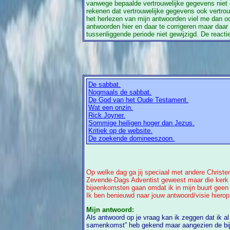
vanwege bepaalde vertrouwelijke gegevens nie
rekenen dat vertrouwelijke gegevens ook vertrouwe
het herlezen van mijn antwoorden viel me dan oo
antwoorden hier en daar te corrigeren maar daar 
tussenliggende periode niet gewijzigd. De reacti
De sabbat.
Nogmaals de sabbat.
De God van het Oude Testament.
Wat een onzin.
Rick Joyner.
Sommige heiligen hoger dan Jezus.
Kritiek op de website.
De zoekende domineeszoon.
Op welke dag ga jij speciaal met andere Christe
Zevende-Dags Adventist geweest maar die kerk he
bijeenkomsten gaan omdat ik in mijn buurt gee
Ik ben benieuwd naar jouw antwoord/visie hierop
Mijn antwoord:
Als antwoord op je vraag kan ik zeggen dat ik al
samenkomst” heb gekend maar aangezien de bijbel geen enkele aanwijzing geeft over