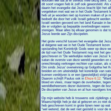
woorden wel dat je er serieus mee bezig bent. Dat herken ik maar al te goed want met
dit soort vragen heb ik zelf ook geworsteld. Als we h
daarin het evangelie dat Jezus bracht lijkt het a
vergeleken met wat we in het Oude Testament lezen over al het bloedvergieten. Ik
heb uit je woorden niet op kunnen maken of je met dat b
bedoelt die door het volk Israël gebracht werden 
Israël werden gevoerd om het land Kanaän in bezit te kunnen nemen. Ook de straffen
die er volgden op bepaalde overtredingen waren niet mis, zoals bijvoorbeeld het
stenigen. Maar alles bij elkaar genomen is dat 
Jezus leerde aan Zijn discipelen.
Het grote verschil tussen het evangelie dat Jez
al datgene wat we in het Oude Testament lezen is dat door Jezus' lijden, sterven en
opstanding het Koninkrijk Gods weer op deze wereld we
de tijd van het Oude Testament nog niet het geva
geschreven in “De werkelijke reden van Jezus' kruisdood”. Sinds de zondeval was
satan de overste van deze wereld geworden en daarom moest 
onrechtmatig verkregen rechten van satan, als 
Om sinds Jezus' overwinning op Golgotha het Koninkrijk Gods verder uit te kunnen
breiden en om uiteindelijk het koninkrijk van satan voorgoed u
kunnen verdrijven is er een (geestelijke) strijd
Daarom schrijft Paulus ook in
Efeze 6:12
: “Want
bloed en vlees, maar tegen de overheden, tegen de machten, tegen de
wereldbeheersers dezer duisternis, tegen de boze geesten in de hem
De discipelen van Jezus en al hun navolgers kr
Op mijn website heb ik trouwens ook zijdelings
Waarschijnlijk heb je dat al gelez
heb geschreven komt in grote lijnen neer op wat
“wel wetend, dat de wet niet gesteld is voor de 