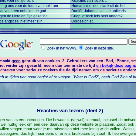
ers voor het gerecht
Reacties van lezers 1
berg ons voor de toorn van het Lam
Humanisme: een stank uit de hel
aar voor een onbekende god
Daniël, Johannes en de antichrist
tegen de Here en Zijn gezalfde
Griep, of toch iets heel anders?
de angst zal niet meer zijn...
Oordeelt niet....
Zoek in het WWW.
Zoek in deze site.
 maakt
geen
gebruik van cookies. 2. Gebruikers van een iPad, iPhone, s
iet verder zijn gesurfd, neem dan tenminste de tijd
en bekijk deze pagin
eschreven voor serieuze zoekers die de tijd nemen om de serieuze onderw
h in tijden van nood begint af te vragen: “Waar is God?”, heeft God Zich al
Reacties van lezers (deel 2).
ragen van lezers ontvangen. Die bewaar ik (vrijwel) allemaal, inclusief de ant
e wel nuttig leek om een deel daarvan op deze website te plaatsen. Zodat ook
ad willen vragen maar waar je me misschien niet mee lastig wilde vallen. Weln
opgave, dus kijk maar eens of er iets bruikbaars bij staat. Ik heb overigen