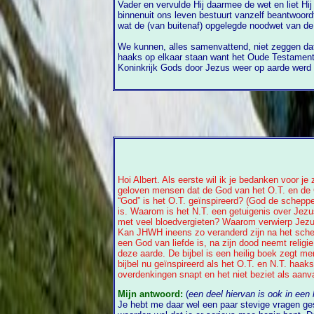
Vader en vervulde Hij daarmee de wet en liet Hij zien dat de liefde van God die van
binnenuit ons leven bestuurt vanzelf beantwoordt aan de wil van God en dat is i
wat de (van buitenaf) opgelegde noodwet van de
We kunnen, alles samenvattend, niet zeggen da
haaks op elkaar staan want het Oude Testament vertegenwoordigt de tijd voordat het
Koninkrijk Gods door Jezus weer op aarde werd geves
Hoi Albert. Als eerste wil ik je bedanken voor j
geloven mensen dat de God van het O.T. en de 
“God” is het O.T. geïnspireerd? (God de scheppe
is. Waarom is het N.T. een getuigenis over Jezus
met veel bloedvergieten? Waarom verwierp Jezus 
Kan JHWH ineens zo veranderd zijn na het scheppi
een God van liefde is, na zijn dood neemt relig
deze aarde. De bijbel is een heilig boek zegt me
bijbel nu geïnspireerd als het O.T. en N.T. haa
overdenkingen snapt en het niet beziet als aanva
Mijn antwoord:
(
een deel hiervan is ook in een
Je hebt me daar wel een paar stevige vragen gest