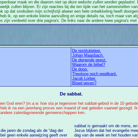
t openbaar maak en die daarom
niet op deze website zullen worden geplaatst
.
lijk zullen blijven. Er zijn reacties bij die ten tijde van het samenstellen va
k op dat sindsdien mijn schrijfstijl alweer een hele ontwikkeling heeft doorg
heb ik, op een enkele kleine aanvulling en enige details na, toch maar van afge
es zijn verdeeld over drie pagina's. De links naar de andere twee pagina's me
De restitutieleer.
Johan Maasbach.
De dienende geest.
Waarom de bijbel?
De doop.
Theoloog noch predikant.
Jacob Lorber.
Bloed geven?
De sabbat.
nen God eren? (m.a.w. hoe sta je tegenover het sabbat-gebod in de 10 geboden
b ik na een jarenlang proces een maand of wat geleden vaarwel gezegd. Ik bl
n andere zaterdagvierende gemeenschappen ken.
.
sabbat is gemaakt om de mens, en niet de 
 die jaren de zondag als de “dag der
Jezus blijken dat het evangelie mee
dag van de week en het houden van de wet (de tien geboden). Aan dit onderwerp heb