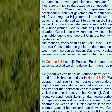
en tuchtelozen, voor goddelozen en zondaars”.
Het is zeker niet zo dat Jezus de tien geboden he
Matthéüs 5:17
: “Meent niet, dat Ik gekomen ben
ontbinden; Ik ben niet gekomen om te ontb
Als Jezus zegt dat Hij gekomen is om de wet te v
gekomen is om de opdracht te vervullen die Hij van de Vader heeft ontvangen
namelijk om door Zijn lijden en sterven de Mid
te kunnen worden. God is liefde en juist doordat J
daardoor Gods liefde bewezen zoals we lezen 
zijn liefde jegens ons, doordat Christus, toen wij nog zondaren waren, voor ons
gestorven is”.
Als mensen, zoals destijds het volk Israël, uit zi
aan wat Gods liefde hen gebied te doen moeten zij door een van buitenaf opgelegde
wet in toom worden gehouden. Dat is wat Paulus dus schreef, nam
bedoeld voor de wettelozen en tuchtelozen, voo
In
Galaten 3:11
schrijft Paulus: “En dat door d
gerechtvaardigd wordt, is duidelijk; immers, de rechtvaardige zal uit geloof leven”. Van
De (nood)wet van het oude verbond heeft geen 
schrijft de Hebreeënschrijver in
Hebr. 4:8-10
: “W
gebracht had, zou Hij niet meer over een andere, latere dag gesproken hebben. Er
blijft dus een sabbatsrust voor het volk van God. Want wie 
ook zelf tot rust gekomen van zijn werken, even
volk dus niet in de rust van het Koninkrijk Gods kunnen brengen, daarvoor was een
nieuw verbond noodzakelijk en dat nieuwe verbond kwam met Jezus Christus.
Zijn gehoorzaamheid tot de dood voldeed Hij aan
daarmee de wet en liet Hij zien dat de liefde van God die van binnenuit ons leven
bestuurt vanzelf beantwoordt aan de wil van God en dat is iets wat de (van buitenaf)
opgelegde wet van de Sinaï nooit heeft kunnen