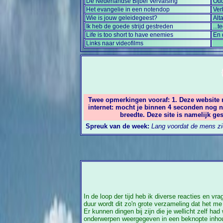
De Nederlandse Bijbel Vervalsing
Oud
Het evangelie in een notendop
Ver
Wie is jouw geleidegeest?
Alt
Ik heb de goede strijd gestreden
...
Life is too short to have enemies
En 
Links naar videofilms
Twee opmerkingen vooraf: 1. Deze website
internet: mocht je binnen 4 seconden nog n
breedte. Deze site is namelijk g
Spreuk van de week:
Lang voordat de mens zic
In de loop der tijd heb ik diverse reacties en v
duur wordt dit zo'n grote verzameling dat het m
Er kunnen dingen bij zijn die je wellicht zelf h
onderwerpen weergegeven in een beknopte inhouds