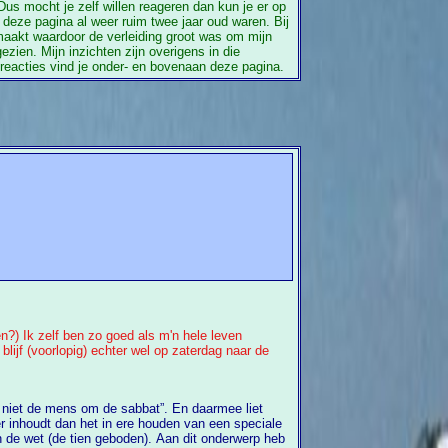
 Dus mocht je zelf willen reageren dan kun je er op
n deze pagina al weer ruim twee jaar oud waren. Bij
emaakt waardoor de verleiding groot was om mijn
zien. Mijn inzichten zijn overigens in die
t reacties vind je onder- en bovenaan deze pagina.
?) Ik zelf ben zo goed als m'n hele leven
ijf (voorlopig) echter wel op zaterdag naar de
mens om de sabbat”. En daarmee liet
r inhoudt dan het in ere houden van een speciale