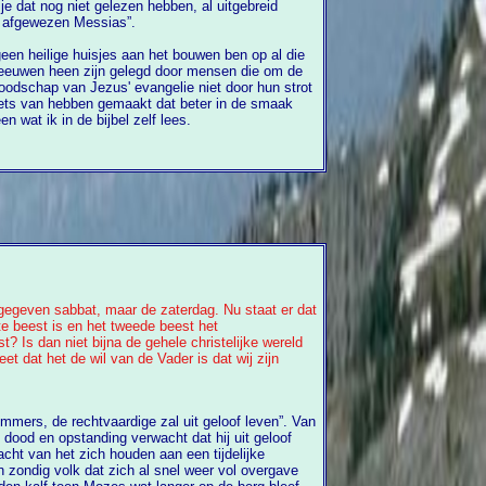
en hebben, al uitgebreid
 afgewezen Messias”.
geen heilige huisjes aan het bouwen ben op al die
van Jezus' evangelie niet door hun strot
iets van hebben gemaakt dat beter in de smaak
rom interesseert mij alleen wat ik in de bijbel zelf lees.
d gegeven sabbat, maar de zaterdag. Nu staat er dat
e beest is en het tweede beest het
 Is dan niet bijna de gehele christelijke wereld
t dat het de wil van de Vader is dat wij zijn
ij uit geloof
wacht van het zich houden aan een tijdelijke
 zondig volk dat zich al snel weer vol overgave