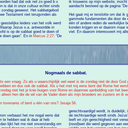
o goed b.v.
ik trouwens op mijn website, mocht je dat nog niet gelez
 is dat in onze cultuur echter sinds
aandacht besteed op de pagina “De
Het gaat mij er tenslotte om dat ik 
gammele fundamenten die door de eeuwen heen zijn gelegd door mensen die om de
eestelijke leiders van het volk werd
één of andere reden de werkelijke boodschap 
en genas op de sabbat. Waarop Jezus o.a. antwoordde in
konden krijgen en er daarom maar 
viel. En daa
kwaad te doen, een leven te redden of verloren te doen gaan”. En in
Marcus 2:27
: “De
Nogmaals de sabbat.
chts een vraag. Zo als u waarschijnlijk wel weet is de zondag niet de door Go
bben en dus ook de sabbat. Als u het met mij eens bent dat Rome het eerst
ondag niet het je knie buigen voor Rome en daarmee aanbidding van het beest?
alleen hen die de wil van de Vader doen als mijn broeders en zusters en ik wee
en tovenares of bent u één van ons? Jesaja 56.
gerechtvaardigd wordt, is duidelijk; immers, de rechtvaardige zal uit geloof leven”. Van
aarom verbaast het me nogal eens dat
de rechtvaardige wordt sinds Jezus' dood en opstanding verwacht dat h
leeft en zijn gerechtigheid niet ver
nverstandig om
(nood)wet die werd gegeven aan een