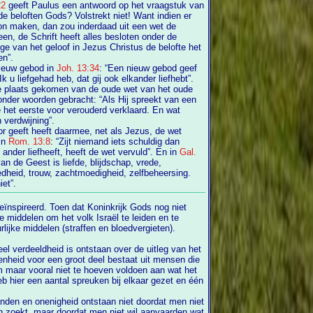
22
geeft Paulus een antwoord op het vraagstuk van
beloften Gods? Volstrekt niet! Want indien er
on maken, dan zou inderdaad uit een wet de
 het geloof in Jezus Christus de belofte het
en”.
nieuw gebod in
Joh. 13:34
: “Een nieuw gebod geef
jk Ik u liefgehad heb, dat gij ook elkander liefhebt”.
de plaats gekomen van de oude wet van het oude
onder woorden gebracht: “Als Hij spreekt van een
at
n verdwijning”.
 geeft heeft daarmee, net als Jezus, de wet
 in
Rom. 13:8
: “Zijt niemand iets schuldig dan
elkander lief te hebben; want wie de ander liefheeft, heeft de wet vervuld”. En in
Gal.
edheid, trouw, zachtmoedigheid, zelfbeheersing.
et”.
n om het volk Israël te leiden en te
rlijke middelen (straffen en bloedvergieten).
el verdeeldheid is ontstaan over de uitleg van het
ral niet te hoeven voldoen aan wat het
eb hier een aantal spreuken bij elkaar gezet en één
anden en onenigheid ontstaan niet doordat men niet