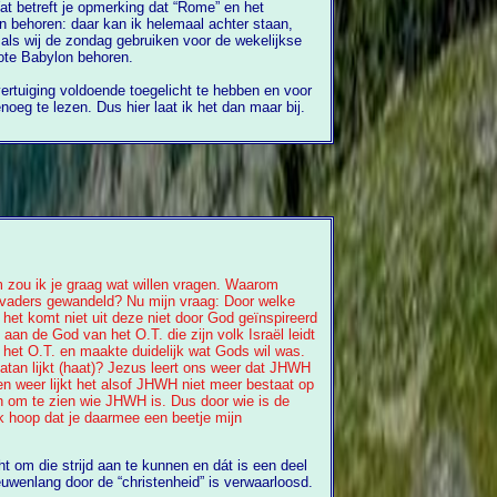
etreft je opmerking dat “Rome” en het
n behoren: daar kan ik helemaal achter staan,
ote Babylon behoren.
ertuiging voldoende toegelicht te hebben en voor
rest is er op mijn site ook nog genoeg te lezen. Dus hier laat ik het dan maar bij.
om zou ik je graag wat willen vragen. Waarom
rvaders gewandeld? Nu mijn vraag: Door welke
het komt niet uit deze niet door God geïnspireerd
aan de God van het O.T. die zijn volk Israël leidt
 het O.T. en maakte duidelijk wat Gods wil was.
satan lijkt (haat)? Jezus leert ons weer dat JHWH
en weer lijkt het alsof JHWH niet meer bestaat op
en om te zien wie JHWH is. Dus door wie is de
ik hoop dat je daarmee een beetje mijn
 om die strijd aan te kunnen en dát is een deel
 het evangelie van Jezus wat eeuwenlang door de “christenheid” is verwaarloosd.