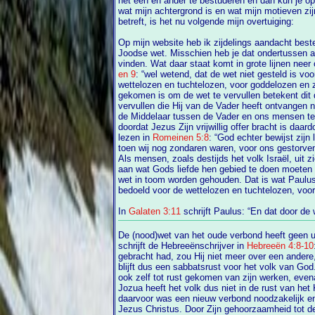
het een en ander te bestuderen en dan kun je op
wat mijn achtergrond is en wat mijn motieven zijn. Wat het houden van de sabbat
betreft, is het nu volgende mijn overtuiging:
Op mijn website heb ik zijdelings aandacht best
Joodse wet. Misschien he
vinden. Wat daar staat komt in grote lijnen neer
en 9
: “wel wetend, dat de wet niet gesteld is vo
wettelozen en tuchtelozen, voor goddelozen en zondaars”. Als Jezus zegt dat Hij
gekomen is om de wet te vervullen betekent dit dat Hij gekomen is om de opdracht te
vervullen die Hij van de Vader heeft ontvangen nameli
de Middelaar tussen de Vader en ons mensen te 
doordat Jezus Zijn vrijwillig offer bracht is daardoor Gods liefde bewezen zoals we
lezen in
Romeinen 5:8
: “God echter bewijst zijn liefde jegens ons, doordat Christus,
Als mensen, zoals destijds het volk Israël, uit zi
aan wat Gods liefde hen gebied te doen moeten zij door een van buitenaf opgelegde
wet in toom worden gehouden. Dat is wat Paulus dus schreef, nam
bedoeld voor de wettelozen en tuchtelozen, voo
In
Galaten 3:11
schrijft Paulus: “En dat door d
De (nood)wet van het oude verbond heeft geen 
schrijft de Hebreeënschrijver in
Hebreeën 4:8-10
gebracht had, zou Hij niet meer over een andere, latere dag gesproken hebben. Er
blijft dus een sabbatsrust voor het volk van God. Want wie tot zijn 
ook zelf tot rust gekomen van zijn werken, even
Jozua heeft het volk dus niet in de rust van he
daarvoor was een nieuw verbond noodzakelijk en dat nieuwe verbond kwam met
Jezus Christus. Door Zijn gehoorzaamheid tot de