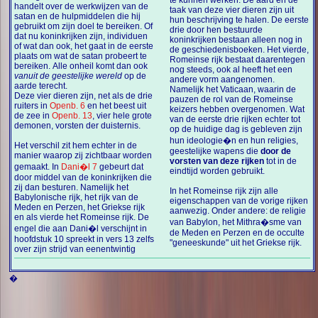
te kunnen werken. De aard en de
handelt over de werkwijzen van de
taak van deze vier dieren zijn uit
satan en de hulpmiddelen die hij
hun beschrijving te halen. De eerste
gebruikt om zijn doel te bereiken. Of
drie door hen bestuurde
dat nu koninkrijken zijn, individuen
koninkrijken bestaan alleen nog in
of wat dan ook, het gaat in de eerste
de geschiedenisboeken. Het vierde,
plaats om wat de satan probeert te
Romeinse rijk bestaat daarentegen
bereiken. Alle onheil komt dan ook
nog steeds, ook al heeft het een
vanuit de geestelijke wereld
op de
andere vorm aangenomen.
aarde terecht.
Namelijk het Vaticaan, waarin de
Deze vier dieren zijn, net als de drie
pauzen de rol van de Romeinse
ruiters in
Openb. 6
en het beest uit
keizers hebben overgenomen. Wat
de zee in
Openb. 13
, vier hele grote
van de eerste drie rijken echter tot
demonen, vorsten der duisternis.
op de huidige dag is gebleven zijn
hun ideologie�n en hun religies,
Het verschil zit hem echter in de
geestelijke wapens die
door de
manier waarop zij zichtbaar worden
vorsten van deze rijken
tot in de
gemaakt. In
Dani�l 7
gebeurt dat
eindtijd worden gebruikt.
door middel van de koninkrijken die
zij dan besturen. Namelijk het
In het Romeinse rijk zijn alle
Babylonische rijk, het rijk van de
eigenschappen van de vorige rijken
Meden en Perzen, het Griekse rijk
aanwezig. Onder andere: de religie
en als vierde het Romeinse rijk. De
van Babylon, het Mithra�sme van
engel die aan Dani�l verschijnt in
de Meden en Perzen en de occulte
hoofdstuk 10 spreekt in vers 13 zelfs
"geneeskunde" uit het Griekse rijk.
over zijn strijd van eenentwintig
�