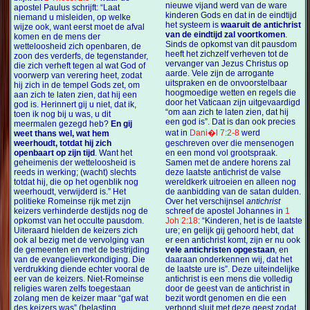
nieuwe vijand werd van de ware
apostel Paulus schrijft: “Laat
kinderen Gods en dat in de eindtijd
niemand u misleiden, op welke
het systeem is
waaruit de antichrist
wijze ook, want eerst moet de afval
van de eindtijd zal voortkomen
.
komen en de mens der
Sinds de opkomst van dit pausdom
wetteloosheid zich openbaren, de
heeft het zichzelf verheven tot de
zoon des verderfs, de tegenstander,
vervanger van Jezus Christus op
die zich verheft tegen al wat God of
aarde. Vele zijn de arrogante
voorwerp van verering heet, zodat
uitspraken en de onvoorstelbaar
hij zich in de tempel Gods zet, om
hoogmoedige wetten en regels die
aan zich te laten zien, dat hij een
door het Vaticaan zijn uitgevaardigd
god is. Herinnert gij u niet, dat ik,
“om aan zich te laten zien, dat hij
toen ik nog bij u was, u dit
een god is”. Dat is dan ook precies
meermalen gezegd heb?
En gij
wat in
Dani�l 7:2-8
werd
weet thans wel, wat hem
weerhoudt, totdat hij zich
geschreven over die mensenogen
openbaart op zijn tijd
. Want het
en een mond vol grootspraak.
geheimenis der wetteloosheid is
Samen met de andere horens zal
reeds in werking; (wacht) slechts
deze laatste antichrist de valse
totdat hij, die op het ogenblik nog
wereldkerk uitroeien en alleen nog
weerhoudt, verwijderd is.” Het
de aanbidding van de satan dulden.
politieke Romeinse rijk met zijn
Over het verschijnsel
antichrist
keizers verhinderde destijds nog de
schreef de apostel Johannes in
1
opkomst van het occulte pausdom.
Joh 2:18
: “Kinderen, het is de laatste
Uiteraard hielden de keizers zich
ure; en gelijk gij gehoord hebt, dat
ook al bezig met de vervolging van
er een antichrist komt, zijn er nu ook
de gemeenten en met de bestrijding
vele antichristen opgestaan
, en
van de evangelieverkondiging. Die
daaraan onderkennen wij, dat het
verdrukking diende echter vooral de
de laatste ure is”. Deze uiteindelijke
eer van de keizers. Niet-Romeinse
antichrist is een mens die volledig
religies waren zelfs toegestaan
door de geest van de antichrist in
zolang men de keizer maar “gaf wat
bezit wordt genomen en die een
des keizers was” (belasting
verbond sluit met deze geest zodat