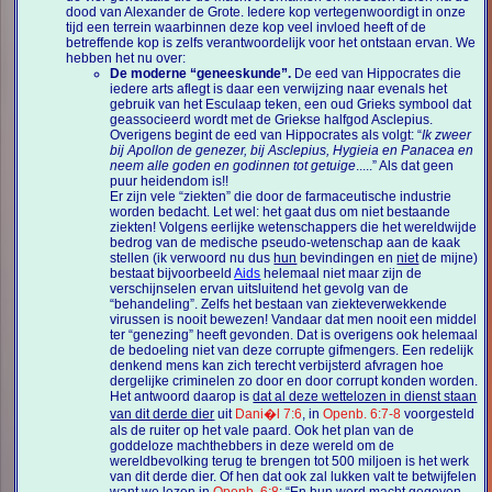
dood van Alexander de Grote. Iedere kop vertegenwoordigt in onze
tijd een terrein waarbinnen deze kop veel invloed heeft of de
betreffende kop is zelfs verantwoordelijk voor het ontstaan ervan. We
hebben het nu over:
De moderne “geneeskunde”.
De eed van Hippocrates die
iedere arts aflegt is daar een verwijzing naar evenals het
gebruik van het Esculaap teken, een oud Grieks symbool dat
geassocieerd wordt met de Griekse halfgod Asclepius.
Overigens begint de eed van Hippocrates als volgt: “
Ik zweer
bij Apollon de genezer, bij Asclepius, Hygieia en Panacea en
neem alle goden en godinnen tot getuige
.....” Als dat geen
puur heidendom is!!
Er zijn vele “ziekten” die door de farmaceutische industrie
worden bedacht. Let wel: het gaat dus om niet bestaande
ziekten! Volgens eerlijke wetenschappers die het wereldwijde
bedrog van de medische pseudo-wetenschap aan de kaak
stellen (ik verwoord nu dus
hun
bevindingen en
niet
de mijne)
bestaat bijvoorbeeld
Aids
helemaal niet maar zijn de
verschijnselen ervan uitsluitend het gevolg van de
“behandeling”. Zelfs het bestaan van ziekteverwekkende
virussen is nooit bewezen! Vandaar dat men nooit een middel
ter “genezing” heeft gevonden. Dat is overigens ook helemaal
de bedoeling niet van deze corrupte gifmengers. Een redelijk
denkend mens kan zich terecht verbijsterd afvragen hoe
dergelijke criminelen zo door en door corrupt konden worden.
Het antwoord daarop is
dat al deze wettelozen in dienst staan
van dit derde dier
uit
Dani�l 7:6
, in
Openb. 6:7-8
voorgesteld
als de ruiter op het vale paard. Ook het plan van de
goddeloze machthebbers in deze wereld om de
wereldbevolking terug te brengen tot 500 miljoen is het werk
van dit derde dier. Of hen dat ook zal lukken valt te betwijfelen