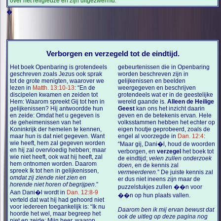
over het religieuze erf zijn uitgezwermd.
�
Verborgen en verzegeld tot de eindtijd.
Het boek Openbaring is grotendeels
gebeurtenissen die in Openbaring
geschreven zoals Jezus ook sprak
worden beschreven zijn in
tot de grote menigten, waarover we
gelijkenissen en beelden
lezen in
Matth. 13:10-13
: “En de
weergegeven en beschrijven
discipelen kwamen en zeiden tot
grotendeels wat er in de geestelijke
Hem: Waarom spreekt Gij tot hen in
wereld gaande is.
Alleen de Heilige
gelijkenissen? Hij antwoordde hun
Geest
kan ons het inzicht daarin
en zeide: Omdat het u gegeven is
geven en de betekenis ervan. Hele
de geheimenissen van het
volksstammen hebben het echter op
Koninkrijk der hemelen te kennen,
eigen houtje geprobeerd, zoals de
maar hun is dat niet gegeven. Want
engel al voorzegde in
Dan. 12:4
:
wie heeft, hem zal gegeven worden
“Maar gij, Dani�l, houd de woorden
en hij zal overvloedig hebben; maar
verborgen, en
verzegel
het boek tot
wie niet heeft, ook wat hij heeft, zal
de eindtijd;
velen zullen onderzoek
hem ontnomen worden. Daarom
doen
, en de kennis zal
spreek Ik tot hen in gelijkenissen,
vermeerderen
.” De juiste kennis zal
omdat zij ziende niet zien en
er dus niet ineens zijn maar de
horende niet horen of begrijpen
.”
puzzelstukjes zullen ��n voor
Aan Dani�l wordt in
Dan. 12:8-9
��n op hun plaats vallen.
verteld dat wat hij had gehoord niet
voor iedereen toegankelijk is: “Ik nu
Daarom ben ik mij ervan bewust dat
hoorde het wel, maar begreep het
ook de uitleg op deze pagina nog
niet en zeide: Mijn heer, waarop