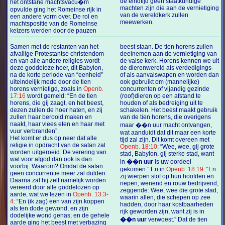
de eindtijd geen staatkundige
het ontstane machtsvacu�m
machten zijn die aan de vernietiging
opvulde ging het Romeinse rijk in
van de wereldkerk zullen
een andere vorm over. De rol en
meewerken.
machtspositie van de Romeinse
keizers werden door de pauzen
Samen met de restanten van het
beest staan. De tien horens zullen
afvallige Protestantse christendom
deelnemen aan de vernietiging van
en van alle andere religies wordt
de valse kerk. Horens kennen we uit
deze goddeloze hoer, dit Babylon,
de dierenwereld als verdedigings-
na de korte periode van “eenheid”
of als aanvalswapen en worden dan
uiteindelijk mede door de tien
ook gebruikt om (mannelijke)
horens vernietigd, zoals in
Openb.
concurrenten of vijandig gezinde
17:16
wordt gemeld: “En de tien
(roof)dieren op een afstand te
horens, die gij zaagt, en het beest,
houden of als bedreiging uit te
dezen zullen de hoer haten, en zij
schakelen. Het beest maakt gebruik
zullen haar berooid maken en
van de tien horens, die overigens
naakt, haar vlees eten en haar met
maar ��n uur macht ontvangen,
vuur verbranden”.
wat aanduidt dat dit maar een korte
Het komt er dus op neer dat alle
tijd zal zijn. Dit komt overeen met
religie in opdracht van de satan zal
Openb. 18:10
: “Wee, wee, gij grote
worden uitgeroeid. De verering van
stad, Babylon, gij sterke stad, want
wat voor afgod dan ook is dan
in
��n uur
is uw oordeel
voorbij. Waarom? Omdat de satan
gekomen.” En in
Openb. 18:19
: “En
geen concurrentie meer zal dulden.
zij wierpen stof op hun hoofden en
Daarna zal hij zelf namelijk worden
riepen, wenend en rouw bedrijvend,
vereerd door alle goddelozen op
zeggende: Wee, wee die grote stad,
aarde, wat we lezen in
Openb. 13:3-
waarin allen, die schepen op zee
4
: “En (ik zag) een van zijn koppen
hadden, door haar kostbaarheden
als ten dode gewond, en zijn
rijk geworden zijn, want zij is in
dodelijke wond genas; en de gehele
��n uur
verwoest.” Dat de tien
aarde ging het beest met verbazing