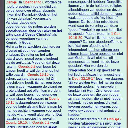
mensengezicht hebben. Dergelijke
Dani�l
. In
Openbaring 6
worden de
figuren zijn in de heidense religies
hoofdrolspelers in de eindtijd van
afbeeldingen van goden en deze
beide tegenover elkaar staande
goden
stelden altijd demonen voor
,
rijken (het Koninkrijk Gods en het
vaak aangeduid als “mythische”
rijk van de satan) voorgesteld.
figuren. Dat is echter misleidend
Vandaar dat de drie
want waar de verering van deze
bovengenoemde ruiters
worden
“goden” werkelijk op neer komt liet
voorafgegaan door de ruiter op het
de apostel Paulus weten in
1 Cor.
witte paard (Jezus Christus)
als
10:19-20
: “Wat wil ik hiermede dan
vertegenwoordiger van het
zeggen? Dat een afgodenoffer iets
Koninkrijk Gods.
is, of dat een afgod iets is?
Het was te verwachten dat hierover
Integendeel,
dat hun offeren een
diverse uitleggingen zouden
offeren is aan boze geesten
en niet
ontstaan. De ruiter op het witte
aan God en ik wil niet, dat gij in
paard wordt nogal eens uitgelegd
gemeenschap komt met de boze
als de
antichrist
. Mede omdat deze
geesten”. Hier werden de
ruiter in
Openb. 6:2
een boog tot
Isra�lieten ook al op gewezen in
wapen heeft terwijl de ruiter op het
witte paard in
Openb. 19:15
een
het lied dat Mozes hun moest leren.
scherp zwaard als wapen tot Zijn
In
Deut. 32:16-17
lezen we daarom:
beschikking heeft. Echter, een boog
“Zij verwekten Hem tot naijver door
is een wapen waarmee de vijand op
vreemde goden, met gruwelen
grote afstand getroffen kan worden,
krenkten zij Hem;
Zij offerden aan
terwijl twee legers nog tegenover
de boze geesten
, die geen goden
elkaar staan. Het zwaard in
Openb.
zijn, aan goden, die zij niet hebben
19:15
is daarentegen een wapen
gekend, nieuwe goden, die kort
voor de korte afstand tijdens man tot
tevoren opgekomen waren, voor
man gevechten, wanneer voorgoed
welke uw vaderen niet gehuiverd
met de vijand wordt afgerekend. Dat
hadden”.
laatste is nu precies het geval in
Ook de vier dieren die in
Dani�l 7
Openb. 19:15
. In
Openb. 6:2
wordt
worden “afgebeeld” als mythische
Jezus Christus dan ook als ��n
wezens stellen demonen voor met