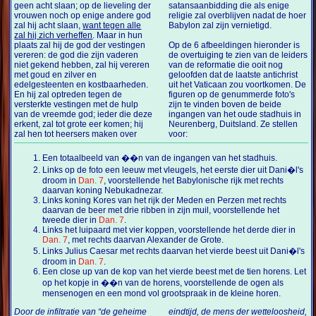
geen acht slaan; op de lieveling der
satansaanbidding die als enige
vrouwen noch op enige andere god
religie zal overblijven nadat de hoer
zal hij acht slaan,
want tegen alle
Babylon zal zijn vernietigd.
zal hij zich verheffen
. Maar in hun
plaats zal hij de god der vestingen
Op de 6 afbeeldingen hieronder is
vereren: de god die zijn vaderen
de overtuiging te zien van de leiders
niet gekend hebben, zal hij vereren
van de reformatie die ooit nog
met goud en zilver en
geloofden dat de laatste antichrist
edelgesteenten en kostbaarheden.
uit het Vaticaan zou voortkomen. De
En hij zal optreden tegen de
figuren op de genummerde foto's
versterkte vestingen met de hulp
zijn te vinden boven de beide
van de vreemde god; ieder die deze
ingangen van het oude stadhuis in
erkent, zal tot grote eer komen; hij
Neurenberg, Duitsland. Ze stellen
zal hen tot heersers maken over
voor:
Een totaalbeeld van ��n van de ingangen van het stadhuis.
Links op de foto een leeuw met vleugels, het eerste dier uit Dani�l's
droom in
Dan. 7
, voorstellende het Babylonische rijk met rechts
daarvan koning Nebukadnezar.
Links koning Kores van het rijk der Meden en Perzen met rechts
daarvan de beer met drie ribben in zijn muil, voorstellende het
tweede dier in
Dan. 7
.
Links het luipaard met vier koppen, voorstellende het derde dier in
Dan. 7
, met rechts daarvan Alexander de Grote.
Links Julius Caesar met rechts daarvan het vierde beest uit Dani�l's
droom in
Dan. 7
.
Een close up van de kop van het vierde beest met de tien horens. Let
op het kopje in ��n van de horens, voorstellende de ogen als
mensenogen en een mond vol grootspraak in de kleine horen.
Door de infiltratie van “de geheime
eindtijd, de mens der wetteloosheid,