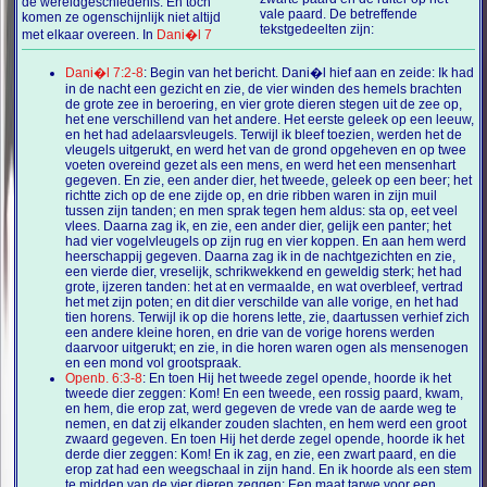
de wereldgeschiedenis. En toch
vale paard. De betreffende
komen ze ogenschijnlijk niet altijd
tekstgedeelten zijn:
met elkaar overeen. In
Dani�l 7
Dani�l 7:2-8
: Begin van het bericht. Dani�l hief aan en zeide: Ik had
in de nacht een gezicht en zie, de vier winden des hemels brachten
de grote zee in beroering, en vier grote dieren stegen uit de zee op,
het ene verschillend van het andere. Het eerste geleek op een leeuw,
en het had adelaarsvleugels. Terwijl ik bleef toezien, werden het de
vleugels uitgerukt, en werd het van de grond opgeheven en op twee
voeten overeind gezet als een mens, en werd het een mensenhart
gegeven. En zie, een ander dier, het tweede, geleek op een beer; het
richtte zich op de ene zijde op, en drie ribben waren in zijn muil
tussen zijn tanden; en men sprak tegen hem aldus: sta op, eet veel
vlees. Daarna zag ik, en zie, een ander dier, gelijk een panter; het
had vier vogelvleugels op zijn rug en vier koppen. En aan hem werd
heerschappij gegeven. Daarna zag ik in de nachtgezichten en zie,
een vierde dier, vreselijk, schrikwekkend en geweldig sterk; het had
grote, ijzeren tanden: het at en vermaalde, en wat overbleef, vertrad
het met zijn poten; en dit dier verschilde van alle vorige, en het had
tien horens. Terwijl ik op die horens lette, zie, daartussen verhief zich
een andere kleine horen, en drie van de vorige horens werden
daarvoor uitgerukt; en zie, in die horen waren ogen als mensenogen
en een mond vol grootspraak.
Openb. 6:3-8
: En toen Hij het tweede zegel opende, hoorde ik het
tweede dier zeggen: Kom! En een tweede, een rossig paard, kwam,
en hem, die erop zat, werd gegeven de vrede van de aarde weg te
nemen, en dat zij elkander zouden slachten, en hem werd een groot
zwaard gegeven. En toen Hij het derde zegel opende, hoorde ik het
derde dier zeggen: Kom! En ik zag, en zie, een zwart paard, en die
erop zat had een weegschaal in zijn hand. En ik hoorde als een stem
te midden van de vier dieren zeggen: Een maat tarwe voor een