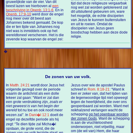
gruwelijkste van de vier. Van dit
tijd dat deze religieuze vergaarbak
beest lazen we hierboven al
een
nog wel zal worden getolereerd zal
beschrijving in Openb. 13:1-6
. En in
dit uitsluitend gebeuren om, ware
Openb. 17:9-10
werd door de engel
het mogelijk, de echte discipelen
nog meer over dit beest aan
van Jezus te kunnen buitensluiten
Johannes bekend gemaakt. De kop
en uit te roeien. Omdat de
die er ten tijde van Johannes nog
discipelen van Jezus geen
niet was is inmiddels ook op het
boodschap hebben aan deze dode
wereldtoneel verschenen. Het is die
religie.
zevende kop waarvan de engel zei:
�
De zonen van uw volk.
In
Matth. 24:21
wordt door Jezus het
Jezus over wie de apostel Paulus
volgende gezegd over de periode
schreef in
Rom. 8:18-21
: “Want ik
waarin de antichrist als een dolle
ben er zeker van, dat het lijden van
tekeer zal gaan: “Want er zal dan
de tegenwoordige tijd niet opweegt
een grote verdrukking zijn,
zoals er
tegen de heerlijkheid, die over ons
niet geweest is van het begin der
geopenbaard zal worden. Want met
wereld
tot nu toe en ook nooit meer
reikhalzend verlangen wacht de
schepping
op het openbaar worden
wezen zal”. In
Dani�l 12:1
doelt de
der zonen Gods
. Want de schepping
engel op dezelfde periode als hij
is aan de vruchteloosheid
zegt: “Te dien tijde zal Micha�l
onderworpen, niet vrijwillig, maar
opstaan, de grote vorst, die de
om (de wil van) Hem, die haar
zonen van uw volk terzijde staat; en