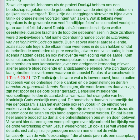
Inleiding.
Zowel de apostel Johannes als de profeet Dani�l hebben ons een
boodschap nagelaten die de gebeurtenissen van de eindtijd in beelden en
gelijkenissen weergeeft. Talrijk zijn de uitleggingen hierover en bijna even
talrijk de ongeestelijke voorstellingen van zaken. Wat ik telkens weer
tegenkom is de gewoonte van veel “eindtijdprofeten” om compleet voorbij te
gaan aan het feit dat zowel Dani�l als Johannes beschrijven welke
geestelijke
, duistere krachten de loop der gebeurtenissen in deze zichtbare
wereld be�nvloeden. Met name Openbaring handelt over de
uitbreiding
van het Koninkrijk Gods op aarde
. Dus niet over allerlei aardse ellende,
zoals nationale legers die elkaar maar weer eens in de pan hakken omdat
de betreffende overheden uit pure verveling alweer een vette oorlog in hun
agenda hadden gezet, en ook niet over de vernietiging van de aarde. Kom
dus niet aanzetten met die o zo voorspelbare en onruststokende
leuterverhalen over kernraketten, over een dreigende kernoorlog of over
allerlei andere bloedstollende en angstzaaiende ellende. Wie zich daarvoor
laat gebruiken is overkomen waarvoor de apostel Paulus al waarschuwde in
1 Tim. 6:20-21
: “O Timoth��s, bewaar wat u is toevertrouwd, houd u buiten
het bereik van de onheilige, holle klanken en de tegenstellingen der
ten
onrechte zo genoemde kennis
. Sommigen, die woordvoerders daarvan zijn,
zijn het spoor des geloofs bijster geraakt”. Dergelijke misleidende
voorspellingen leiden de aandacht af van waar het evangelie van het
Koninkrijk Gods werkelijk over gaat. De boodschap daarvan is namelijk dat
wie gehoorzaam is aan het evangelie ook (en vooral) in de eindtijd veel
werken van de satan zal vernietigen. Het zijn deze discipelen van Jezus die
daarom door de satan en zijn handlangers gevreesd worden. En dat is een
heel andere boodschap dan al die onheilstijdingen ons willen doen geloven.
Verwacht hier daarom geen voorspellingen over bijvoorbeeld het tijdstip van
de grote verdrukking of van Jezus' wederkomst. En ook als je wilt weten wie
de antichrist zal zijn zul je genoegen moeten nemen met de wilde
fantasie�n van de vele “deskundigen” die al sinds jaren als een rattenplaag