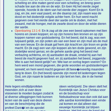
schelling en drie maten gerst voor een schelling; en breng geen
schade toe aan de olie en de wijn. En toen Hij het vierde zegel
opende, hoorde ik de stem van het vierde dier zeggen: Kom! En ik
zag, en zie, een vaal paard, en die daarop zat, zijn naam was de
dood en het dodenrijk volgde achter hem. En hun werd macht
gegeven over het vierde deel der aarde om te doden, met het
zwaard, met de honger, met de zwarte dood en door de wilde dieren
der aarde.
Openbaring 13:1-6
: En ik zag uit de zee een beest opkomen met tien
horens en zeven koppen; en op zijn horens tien kronen en op zijn
koppen namen van godslastering. En het beest, dat ik zag, was een
luipaard gelijk, en zijn poten als van een beer en zijn muil als de muil
van een leeuw. En de draak gaf hem zijn kracht en zijn troon en grote
macht. En (ik zag) een van zijn koppen als ten dode gewond, en zijn
dodelijke wond genas; en de gehele aarde ging het beest met
verbazing achterna, en zij aanbaden de draak, omdat hij aan het
beest de macht gegeven had, en zij aanbaden het beest, zeggende:
Wie is aan het beest gelijk? en: Wie kan er oorlog tegen voeren? En
hem werd een mond gegeven, die grote woorden en godslasteringen
spreekt; en hem werd macht gegeven dit twee�nveertig maanden
lang te doen. En (het beest) opende zijn mond tot lasteringen tegen
God, om zijn naam te lasteren en zijn tent en hen, die in de hemel
wonen.
Hele legers eindtijdprofeten
steen verbrijzeld. Die steen stelt het
meenden zich al over deze
Koninkrijk van Jezus Christus voor
visioenen te moeten buigen zodat ik
en de boodschap voor
al diverse uitleggingen heb kunnen
Nebukadnezar was dan ook dat aan
lezen van de aard van deze dieren
alle aardse koninkrijken een einde
en van de beschrijving die de
zal komen en dat alleen dat
eeuwige Koninkrijk zal blijven
profeet Dani�l en de apostel
bestaan. Het ligt voor de hand dat