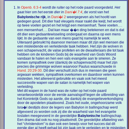
In
Openb. 6:3-4
wordt de ruiter op het rode paard voorgesteld.
Het
gaat hier om het eerste dier in
Dani�l 7:4
, de vorst van het
Babylonische rijk
, in
Dani�l 2
weergegeven als het hoofd van
gedegen goud. Dit dier had vleugels maar raakt die kwijt, het wordt
op twee voeten gezet en het krijgt een mensenhart. Twee voeten….
een mensenhart…. Dat kan maar ��n ding betekenen en dat is dat
dit dier een gedaantewisseling ondergaat en daarna op een mens
lijkt. In de gedaante van een mens gaat hij namelijk te werk.
Uiteraard gebruikt hij daarvoor mensen maar dit zijn wel mensen die
een misleidende en verleidende taak hebben. Het zijn de wolven in
een schapenvacht, de valse profeten en de dwaalleraars die tot taak
hebben om de kinderen Gods bij de waarheid van Gods Woord
vandaan te halen en hen een vals evangelie aan te smeren. Ze
komen sympathiek over (dankzij de schapenvacht) maar het zijn
precies die grimmige wolven waarvoor Paulus waarschuwde in
Hand. 20:29-30
. Dit dier verschuilt zich dus in mensen die geen
argwaan wekken, sympathiek overkomen en daardoor velen kunnen
misleiden. Het allereerst gebruikte en vaak ook het meest
succesvolle wapen van de satan is namelijk het wapen van
verleiding.
Met dit wapen in de hand was de ruiter op het rode paard
verantwoordelijk voor de eerste aanvalsgolf tegen de uitbreiding van
het Koninkrijk Gods op aarde, die dankzij de evangelieverkondiging
door de apostelen plaatsvond. Zoals het oude, ongehoorzame volk
Isra�l destijds door de legers van Babylon in ballingschap werd
afgevoerd zo worden ook zij die de waarheid van het evangelie
loslaten meegevoerd in de geestelijke
Babylonische
ballingschap.
Een drama dat ook nu nog plaatsvindt. De geestelijke aftakeling van
het “christendom” is dan ook een bewijs voor het succes dat dit
eerste dier al heeft gehad bij zijn taak om te verleiden en te misleiden