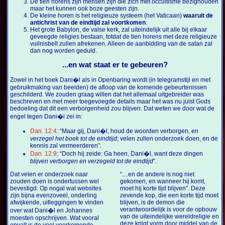
De tien horens zijn mensen zijn die zich met occultisme bezighouden
maar het kunnen ook boze geesten zijn.
De kleine horen is het religieuze systeem (het Vaticaan)
waaruit de
antichrist van de eindtijd zal voortkomen
.
Het grote Babylon, de valse kerk, zal uiteindelijk uit alle bij elkaar
geveegde religies bestaan, totdat de tien horens met deze religieuze
vuilnisbelt zullen afrekenen. Alleen de aanbidding van de satan zal
dan nog worden geduld.
...en wat staat er te gebeuren?
Zowel in het boek Dani�l als in Openbaring wordt (in telegramstijl en met
gebruikmaking van beelden) de afloop van de komende gebeurtenissen
geschilderd. We zouden graag willen dat het allemaal uitgebreider was
beschreven en met meer toegevoegde details maar het was nu juist Gods
bedoeling dat dit een verborgenheid zou blijven. Dat weten we door wat de
engel tegen Dani�l zei in:
Dan. 12:4
: “Maar gij, Dani�l, houd de woorden verborgen, en
verzegel het boek tot de eindtijd
; velen zullen onderzoek doen, en de
kennis zal vermeerderen”.
Dan. 12:9
: “Doch hij zeide: Ga heen, Dani�l, want deze dingen
blijven verborgen en verzegeld tot de eindtijd
”.
Dat velen er onderzoek naar
“....en de andere is nog niet
zouden doen is ondertussen wel
gekomen, en wanneer hij komt,
bevestigd. Op nogal wat websites
moet hij korte tijd blijven”. Deze
zijn bijna evenzoveel, onderling
zevende kop, die een korte tijd moet
afwijkende, uitleggingen te vinden
blijven, is de demon die
verantwoordelijk is voor de opbouw
over wat Dani�l en Johannes
van de uiteindelijke wereldreligie en
moesten opschrijven. Wat vooral
deze krijgt vorm door middel van de
opvalt is de veel voorkomende