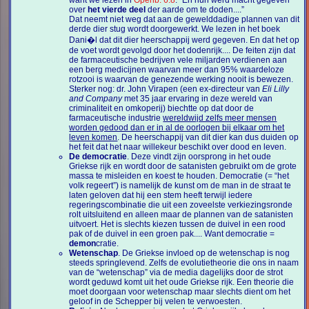
want we lezen in
Openb. 6:8
: “En hun werd macht gegeven
over
het vierde deel
der aarde om te doden....”
Dat neemt niet weg dat aan de gewelddadige plannen van dit
derde dier stug wordt doorgewerkt. We lezen in het boek
Dani�l dat dit dier heerschappij werd gegeven. En dat het op
de voet wordt gevolgd door het dodenrijk.... De feiten zijn dat
de farmaceutische bedrijven vele miljarden verdienen aan
een berg medicijnen waarvan meer dan 95% waardeloze
rotzooi is waarvan de genezende werking nooit is bewezen.
Sterker nog: dr. John Virapen (een ex-directeur van
Eli Lilly
and Company
met 35 jaar ervaring in deze wereld van
criminaliteit en omkoperij) biechtte op dat door de
farmaceutische industrie
wereldwijd zelfs meer mensen
worden gedood dan er in al de oorlogen bij elkaar om het
leven komen
. De heerschappij van dit dier kan dus duiden op
het feit dat het naar willekeur beschikt over dood en leven.
De democratie
. Deze vindt zijn oorsprong in het oude
Griekse rijk en wordt door de satanisten gebruikt om de grote
massa te misleiden en koest te houden. Democratie (= “het
volk regeert”) is namelijk de kunst om de man in de straat te
laten geloven dat hij een stem heeft terwijl iedere
regeringscombinatie die uit een zoveelste verkiezingsronde
rolt uitsluitend en alleen maar de plannen van de satanisten
uitvoert. Het is slechts kiezen tussen de duivel in een rood
pak of de duivel in een groen pak.... Want democratie =
demon
cratie.
Wetenschap
. De Griekse invloed op de wetenschap is nog
steeds springlevend. Zelfs de evolutietheorie die ons in naam
van de “wetenschap” via de media dagelijks door de strot
wordt geduwd komt uit het oude Griekse rijk. Een theorie die
moet doorgaan voor wetenschap maar slechts dient om het
geloof in de Schepper bij velen te verwoesten.