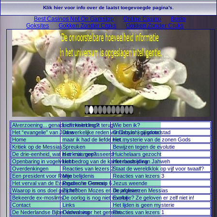
Klik hier voor info over de laatst toegevoegde pagina's.
Best Casinos Not On Gamstop
Online Casino
Beste
Goksites
Gokken Zonder Cruks
Gokken Zonder Cruks
Alverzoening... genade of misleiding?
Licht keert nooit terug
Wie ben ik?
Het “evangelie” van Judas
De werkelijke reden van Jezus' kruisdood
O Babylon, gij grote stad
Home
maar ik had de liefde niet...
Het mysterie van de zonen Gods
Kritiek op de Messias
Spreuken
Bewijzen tegen de evolutie
De drie-eenheid, wat is er mis mee?
Het kruis gepasseerd
Huichelaars gezocht
Openbaring in vogelvlucht
Het bedrog van de kankerbestrijding
Het raadsel van Jahweh
Overdenkingen
Reacties van lezers 2
Staat de wereldklok op vijf voor twaalf?
Een president voor Rome
Mijn belijdenis
Reacties van lezers 3
Het verval van de Evangelische Omroep
Reuzen in Genesis 6
Jezus weende
Waarop is ons doel gericht?
Zij hebben Mozes en de profeten
De afgewezen Messias
Bekeerde ex-moslims
De oorlog is nog niet voorbij
Evolutie? Ze geloven er zelf niet in!
Contact
Links
Het lijden is geen mysterie
De Nederlandse Bijbel Vervalsing
Ouders voor het gerecht
Reacties van lezers 1