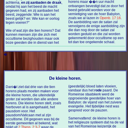
horens maar ��n uur macht
achterna,
en zij aanbaden de draak
,
ontvangen bevestigt dat ze door het
omdat hij aan het beest de macht
beest gebruikt worden voor de
gegeven had, en zij aanbaden het
vernietiging van de hoer Babylon,
beest, zeggende: Wie is aan het
zoals we al lazen in
Openb. 17:16
.
beest gelijk? en: Wie kan er oorlog
De aanbidding van de satan zal
tegen voeren?”
vervolgens de enige aanbidding zijn
die dan nog door de satan zal
Wie of wat zijn die tien horens? Dat
worden geduld en die zal worden
kunnen mensen zijn die zich met
gekenmerkt door occultisme op een
occultisme bezighouden maar ook
tot dan toe ongekende schaal.
boze geesten die in dienst van het
�
De kleine horen.
(geestelijk) bloed laten vloeien,
Dani�l ziet dat drie van die tien
vandaar dus het
rode
paard. De
horens plaats moeten maken voor
Romeinse staatskerk werd de
die kleine horen, die uiteindelijk
opgroeiende geestelijke hoer van
groter zal worden dan alle andere
Babylon: de vijand van het zuivere
horens. Die kleine horen stelt, zoals
evangelie. Het tijdelijke nest was
hierboven al is aangehaald, het
gespreid voor de pauzen.
pausdom voor. Het
pausdom/Vaticaan met al zijn
Samenvattend: de kleine horen is
occultisme. Dit gegeven was bij de
het religieuze systeem dat na de val
eerste gemeenten al bekend, wat
van het Romeinse keizerrijk de
blijkt uit
2 Thess. 2:3-7
waar de