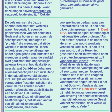
puzzelstukjes mist maar de grote
zullen deze dingen uitlopen? Doch
lijnen zijn ondertussen al wel
hij zeide: Ga heen, Dani�l, want
getrokken
.
deze dingen blijven
verborgen en
verzegeld
tot de eindtijd.” Ook de
De vele mensen die Jezus
voorspellingen gedaan waarvan
aanhoorden maar niet werkelijk
achteraf bleek dat ze uit een hele
waren toegewijd kregen de
dikke duim gezogen waren. In
Deut.
geheimenissen van het Koninkrijk
18:22
rekent de bijbel hardhandig af
Gods niet te horen en net zomin de
met dergelijke valse profeten: “Als
schriftgeleerden, theologen en
een profeet spreekt in de naam des
“profeten” die meenden dat zij de
Heren en zijn woord wordt niet
wijsheid in bezit hadden. Ik heb
vervuld en komt niet uit dan is dit
ondertussen diverse uitleggingen
een woord, dat de Here niet
onder ogen gehad van fantasten die
gesproken heeft; in overmoed heeft
meenden te weten waar de eindtijd
de profeet het gesproken,
gij zult
over gaat maar hun ongeestelijke
voor hem niet vrezen
”. Precies!
geleuter kwam er hoofdzakelijk op
Want als er iets is dat de vaak
bloedstollende “voorspellingen” van
neer dat wat Dani�l en Johannes
dit soort zwamneuzen tot gevolg
allemaal beschrijven zich uitsluitend
hebben dan is dat een knagend
in de natuurlijke wereld afspeelt,
angstgevoel of op zijn minst een
inclusief (de ondertussen alweer
voortdurende ongerustheid. En dat
verouderde) Poseidon raketten die
is niet Gods wil. Vandaar dat we
vanuit de zee zouden moeten
kunnen lezen in
Rom. 8:15
: “Want
worden afgeschoten, zoals ik dat in
gij hebt niet ontvangen een geest
een boek van Hal Lindsey
van slavernij om opnieuw te vrezen,
tegenkwam. Deze eindtijdprofeet
maar gij hebt ontvangen de Geest
heeft overigens, net als een aantal
van het zoonschap, door welke wij
van zijn al net zo gevaarlijke
roepen: Abba, Vader”.
soortgenoten, meerdere