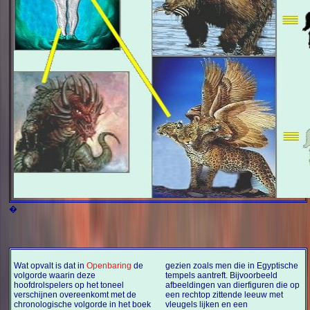
�
Wat opvalt is dat in
Openbaring
de
gezien zoals men die in Egyptische
volgorde waarin deze
tempels aantreft. Bijvoorbeeld
hoofdrolspelers op het toneel
afbeeldingen van dierfiguren die op
verschijnen overeenkomt met de
een rechtop zittende leeuw met
chronologische volgorde in het boek
vleugels lijken en een