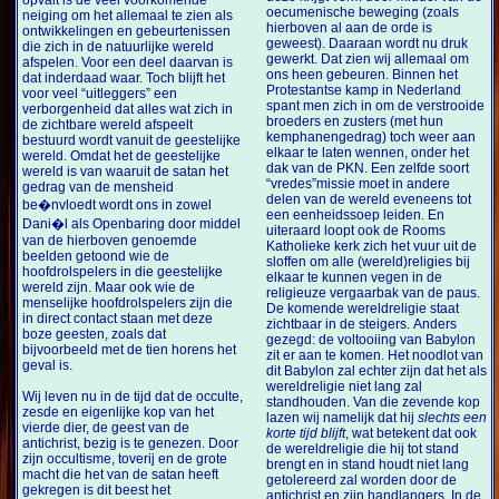
oecumenische beweging (zoals
neiging om het allemaal te zien als
hierboven al aan de orde is
ontwikkelingen en gebeurtenissen
geweest). Daaraan wordt nu druk
die zich in de natuurlijke wereld
gewerkt. Dat zien wij allemaal om
afspelen. Voor een deel daarvan is
ons heen gebeuren. Binnen het
dat inderdaad waar. Toch blijft het
Protestantse kamp in Nederland
voor veel “uitleggers” een
spant men zich in om de verstrooide
verborgenheid dat alles wat zich in
broeders en zusters (met hun
de zichtbare wereld afspeelt
kemphanengedrag) toch weer aan
bestuurd wordt vanuit de geestelijke
elkaar te laten wennen, onder het
wereld. Omdat het de geestelijke
dak van de PKN. Een zelfde soort
wereld is van waaruit de satan het
“vredes”missie moet in andere
gedrag van de mensheid
delen van de wereld eveneens tot
be�nvloedt wordt ons in zowel
een eenheidssoep leiden. En
Dani�l als Openbaring door middel
uiteraard loopt ook de Rooms
van de hierboven genoemde
Katholieke kerk zich het vuur uit de
beelden getoond wie de
sloffen om alle (wereld)religies bij
hoofdrolspelers in die geestelijke
elkaar te kunnen vegen in de
wereld zijn. Maar ook wie de
religieuze vergaarbak van de paus.
menselijke hoofdrolspelers zijn die
De komende wereldreligie staat
in direct contact staan met deze
zichtbaar in de steigers. Anders
boze geesten, zoals dat
gezegd: de voltooiing van Babylon
bijvoorbeeld met de tien horens het
zit er aan te komen. Het noodlot van
geval is.
dit Babylon zal echter zijn dat het als
wereldreligie niet lang zal
Wij leven nu in de tijd dat de occulte,
standhouden. Van die zevende kop
zesde en eigenlijke kop van het
lazen wij namelijk dat hij
slechts een
vierde dier, de geest van de
korte tijd blijft
, wat betekent dat ook
antichrist, bezig is te genezen. Door
de wereldreligie die hij tot stand
zijn occultisme, toverij en de grote
brengt en in stand houdt niet lang
macht die het van de satan heeft
getolereerd zal worden door de
gekregen is dit beest het
antichrist en zijn handlangers. In de