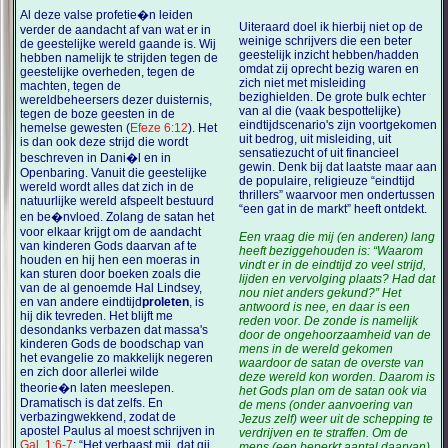
Al deze valse profetie�n leiden
Uiteraard doel ik hierbij niet op de
verder de aandacht af van wat er in
weinige schrijvers die een beter
de geestelijke wereld gaande is. Wij
geestelijk inzicht hebben/hadden
hebben namelijk te strijden tegen de
omdat zij oprecht bezig waren en
geestelijke overheden, tegen de
zich niet met misleiding
machten, tegen de
bezighielden. De grote bulk echter
wereldbeheersers dezer duisternis,
van al die (vaak bespottelijke)
tegen de boze geesten in de
eindtijdscenario's zijn voortgekomen
hemelse gewesten (
Efeze 6:12
). Het
uit bedrog, uit misleiding, uit
is dan ook deze strijd die wordt
sensatiezucht of uit financieel
beschreven in Dani�l en in
gewin. Denk bij dat laatste maar aan
Openbaring. Vanuit die geestelijke
de populaire, religieuze “eindtijd
wereld wordt alles dat zich in de
thrillers” waarvoor men ondertussen
natuurlijke wereld afspeelt bestuurd
“een gat in de markt” heeft ontdekt.
en be�nvloed. Zolang de satan het
voor elkaar krijgt om de aandacht
Een vraag die mij (en anderen) lang
van kinderen Gods daarvan af te
heeft beziggehouden is: “Waarom
houden en hij hen een moeras in
vindt er in de eindtijd zo veel strijd,
kan sturen door boeken zoals die
lijden en vervolging plaats? Had dat
van de al genoemde Hal Lindsey,
nou niet anders gekund?” Het
en van andere eindtijd
proleten
, is
antwoord is nee, en daar is een
hij dik tevreden. Het blijft me
reden voor. De zonde is namelijk
desondanks verbazen dat massa's
door de ongehoorzaamheid van de
kinderen Gods de boodschap van
mens in de wereld gekomen
het evangelie zo makkelijk negeren
waardoor de satan de overste van
en zich door allerlei wilde
deze wereld kon worden. Daarom is
theorie�n laten meeslepen.
het Gods plan om de satan ook via
Dramatisch is dat zelfs. En
de mens (onder aanvoering van
verbazingwekkend, zodat de
Jezus zelf) weer uit de schepping te
apostel Paulus al moest schrijven in
verdrijven en te straffen. Om de
Gal. 1:6-7
: “Het verbaast mij, dat gij
mens (een beperkt aantal daarvan)