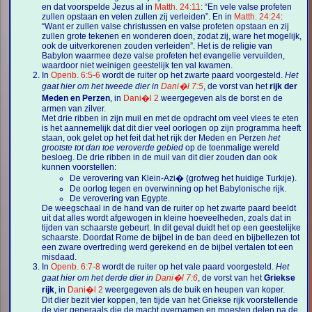
en dat voorspelde Jezus al in
Matth. 24:11
: “En vele valse profeten
zullen opstaan en velen zullen zij verleiden”. En in
Matth. 24:24
:
“Want er zullen valse christussen en valse profeten opstaan en zij
zullen grote tekenen en wonderen doen, zodat zij, ware het mogelijk,
ook de uitverkorenen zouden verleiden”. Het is de religie van
Babylon waarmee deze valse profeten het evangelie vervuilden,
waardoor niet weinigen geestelijk ten val kwamen.
In
Openb. 6:5-6
wordt de ruiter op het zwarte paard voorgesteld.
Het
gaat hier om het tweede dier in
Dani�l 7:5
, de vorst van het
rijk der
Meden en Perzen
, in
Dani�l 2
weergegeven als de borst en de
armen van zilver.
Met drie ribben in zijn muil en met de opdracht om veel vlees te eten
is het aannemelijk dat dit dier veel oorlogen op zijn programma heeft
staan, ook gelet op het feit dat het rijk der Meden en Perzen
het
grootste tot dan toe veroverde gebied
op de toenmalige wereld
besloeg. De drie ribben in de muil van dit dier zouden dan ook
kunnen voorstellen:
De verovering van Klein-Azi� (grofweg het huidige Turkije).
De oorlog tegen en overwinning op het Babylonische rijk.
De verovering van Egypte.
De weegschaal in de hand van de ruiter op het zwarte paard beeldt
uit dat alles wordt afgewogen in kleine hoeveelheden, zoals dat in
tijden van schaarste gebeurt. In dit geval duidt het op een geestelijke
schaarste. Doordat Rome de bijbel in de ban deed en bijbellezen tot
een zware overtreding werd gerekend en de bijbel vertalen tot een
misdaad.
In
Openb. 6:7-8
wordt de ruiter op het vale paard voorgesteld.
Het
gaat hier om het derde dier in
Dani�l 7:6
, de vorst van het
Griekse
rijk
, in
Dani�l 2
weergegeven als de buik en heupen van koper.
Dit dier bezit vier koppen, ten tijde van het Griekse rijk voorstellende
de vier generaals die de macht overnamen en moesten delen na de