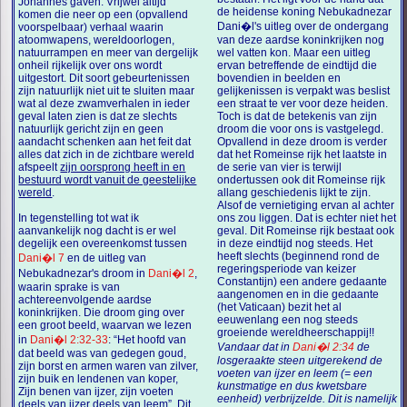
Johannes gaven. Vrijwel altijd
de heidense koning Nebukadnezar
komen die neer op een (opvallend
Dani�l's uitleg over de ondergang
voorspelbaar) verhaal waarin
atoomwapens, wereldoorlogen,
van deze aardse koninkrijken nog
natuurrampen en meer van dergelijk
wel vatten kon. Maar een uitleg
onheil rijkelijk over ons wordt
ervan betreffende de eindtijd die
uitgestort. Dit soort gebeurtenissen
bovendien in beelden en
zijn natuurlijk niet uit te sluiten maar
gelijkenissen is verpakt was beslist
wat al deze zwamverhalen in ieder
een straat te ver voor deze heiden.
geval laten zien is dat ze slechts
Toch is dat de betekenis van zijn
natuurlijk gericht zijn en geen
droom die voor ons is vastgelegd.
aandacht schenken aan het feit dat
Opvallend in deze droom is verder
alles dat zich in de zichtbare wereld
dat het Romeinse rijk het laatste in
afspeelt
zijn oorsprong heeft in en
de serie van vier is terwijl
bestuurd wordt vanuit de geestelijke
ondertussen ook dit Romeinse rijk
wereld
.
allang geschiedenis lijkt te zijn.
Alsof de vernietiging ervan al achter
In tegenstelling tot wat ik
ons zou liggen. Dat is echter niet het
aanvankelijk nog dacht is er wel
geval. Dit Romeinse rijk bestaat ook
degelijk een overeenkomst tussen
in deze eindtijd nog steeds. Het
heeft slechts (beginnend rond de
Dani�l 7
en de uitleg van
regeringsperiode van keizer
Nebukadnezar's droom in
Dani�l 2
,
Constantijn) een andere gedaante
waarin sprake is van
aangenomen en in die gedaante
achtereenvolgende aardse
(het Vaticaan) bezit het al
koninkrijken. Die droom ging over
eeuwenlang een nog steeds
een groot beeld, waarvan we lezen
groeiende wereldheerschappij!!
in
Dani�l 2:32-33
: “Het hoofd van
Vandaar dat in
Dani�l 2:34
de
dat beeld was van gedegen goud,
losgeraakte steen uitgerekend de
zijn borst en armen waren van zilver,
voeten van ijzer en leem (= een
zijn buik en lendenen van koper,
kunstmatige en dus kwetsbare
Zijn benen van ijzer, zijn voeten
eenheid) verbrijzelde. Dit is namelijk
deels van ijzer deels van leem”. Dit