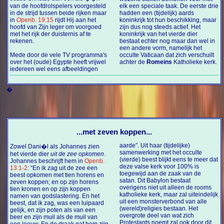
van de hoofdrolspelers voorgesteld
elk een speciale taak. De eerste drie
in de strijd tussen beide rijken maar
hadden een (tijdelijk) aards
in
Openb. 19:15
rijdt Hij aan het
koninkrijk tot hun beschikking, maar
hoofd van Zijn leger om voorgoed
zijn dus nog steeds actief. Het
met het rijk der duisternis af te
koninkrijk van het vierde dier
rekenen.
bestaat echter nog maar dan wel in
een andere vorm, namelijk het
Mede door de vele TV programma's
occulte Vaticaan dat zich verschuilt
over het (oude) Egypte heeft vrijwel
achter de
Romeins
Katholieke kerk.
iedereen wel eens afbeeldingen
�
...met zeven koppen...
aarde”. Uit haar (tijdelijke)
Zowel Dani�l als Johannes zien
samenwerking met het occulte
het vierde dier
uit de zee opkomen
.
(vierde) beest blijkt eens te meer dat
Johannes beschrijft hem in
Openb.
deze valse kerk voor 100% is
13:1-2
: “En ik zag uit de zee een
toegewijd aan de zaak van de
beest opkomen met tien horens en
satan. Dit Babylon bestaat
zeven koppen; en op zijn horens
overigens niet uit alleen de rooms
tien kronen en op zijn koppen
katholieke kerk, maar zal uiteindelijk
namen van godslastering. En het
uit een monsterverbond van alle
beest, dat ik zag, was een luipaard
(wereld)religies bestaan. Het
gelijk, en zijn poten als van een
overgrote deel van wat zich
beer en zijn muil als de muil van
Protestants noemt zal ook door dit