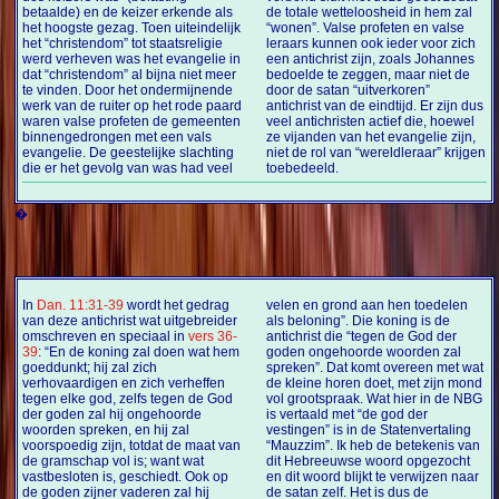
betaalde) en de keizer erkende als
de totale wetteloosheid in hem zal
het hoogste gezag. Toen uiteindelijk
“wonen”. Valse profeten en valse
het “christendom” tot staatsreligie
leraars kunnen ook ieder voor zich
werd verheven was het evangelie in
een antichrist zijn, zoals Johannes
dat “christendom” al bijna niet meer
bedoelde te zeggen, maar niet de
te vinden. Door het ondermijnende
door de satan “uitverkoren”
werk van de ruiter op het rode paard
antichrist van de eindtijd. Er zijn dus
waren valse profeten de gemeenten
veel antichristen actief die, hoewel
binnengedrongen met een vals
ze vijanden van het evangelie zijn,
evangelie. De geestelijke slachting
niet de rol van “wereldleraar” krijgen
die er het gevolg van was had veel
toebedeeld.
�
In
Dan. 11:31-39
wordt het gedrag
velen en grond aan hen toedelen
van deze antichrist wat uitgebreider
als beloning”. Die koning is de
omschreven en speciaal in
vers 36-
antichrist die “tegen de God der
39
: “En de koning zal doen wat hem
goden ongehoorde woorden zal
goeddunkt; hij zal zich
spreken”. Dat komt overeen met wat
verhovaardigen en zich verheffen
de kleine horen doet, met zijn mond
tegen elke god, zelfs tegen de God
vol grootspraak. Wat hier in de NBG
der goden zal hij ongehoorde
is vertaald met “de god der
woorden spreken, en hij zal
vestingen” is in de Statenvertaling
voorspoedig zijn, totdat de maat van
“Mauzzim”. Ik heb de betekenis van
de gramschap vol is; want wat
dit Hebreeuwse woord opgezocht
vastbesloten is, geschiedt. Ook op
en dit woord blijkt te verwijzen naar
de goden zijner vaderen zal hij
de satan zelf. Het is dus de