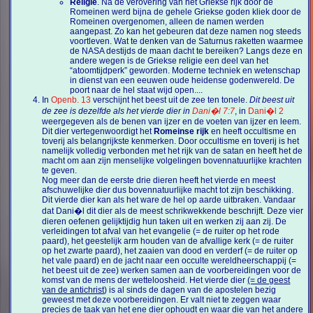
Religie
. Na de verovering van het Griekse rijk door de
Romeinen werd bijna de gehele Griekse goden kliek door de
Romeinen overgenomen, alleen de namen werden
aangepast. Zo kan het gebeuren dat deze namen nog steeds
voortleven. Wat te denken van de Saturnus raketten waarmee
de NASA destijds de maan dacht te bereiken? Langs deze en
andere wegen is de Griekse religie een deel van het
“atoomtijdperk” geworden. Moderne techniek en wetenschap
in dienst van een eeuwen oude heidense godenwereld. De
poort naar de hel staat wijd open....
In
Openb. 13
verschijnt het beest uit de zee ten tonele.
Dit beest uit
de zee is dezelfde als het vierde dier in
Dani�l 7:7
, in
Dani�l 2
weergegeven als de benen van ijzer en de voeten van ijzer en leem.
Dit dier vertegenwoordigt het
Romeinse rijk
en heeft occultisme en
toverij als belangrijkste kenmerken. Door occultisme en toverij is het
namelijk volledig verbonden met het rijk van de satan en heeft het de
macht om aan zijn menselijke volgelingen bovennatuurlijke krachten
te geven.
Nog meer dan de eerste drie dieren heeft het vierde en meest
afschuwelijke dier dus bovennatuurlijke macht tot zijn beschikking.
Dit vierde dier kan als het ware de hel op aarde uitbraken. Vandaar
dat Dani�l dit dier als de meest schrikwekkende beschrijft. Deze vier
dieren oefenen gelijktijdig hun taken uit en werken zij aan zij. De
verleidingen tot afval van het evangelie (= de ruiter op het rode
paard), het geestelijk arm houden van de afvallige kerk (= de ruiter
op het zwarte paard), het zaaien van dood en verderf (= de ruiter op
het vale paard) en de jacht naar een occulte wereldheerschappij (=
het beest uit de zee) werken samen aan de voorbereidingen voor de
komst van de mens der wetteloosheid. Het vierde dier
(= de geest
van de antichrist
) is al sinds de dagen van de apostelen bezig
geweest met deze voorbereidingen. Er valt niet te zeggen waar
precies de taak van het ene dier ophoudt en waar die van het andere