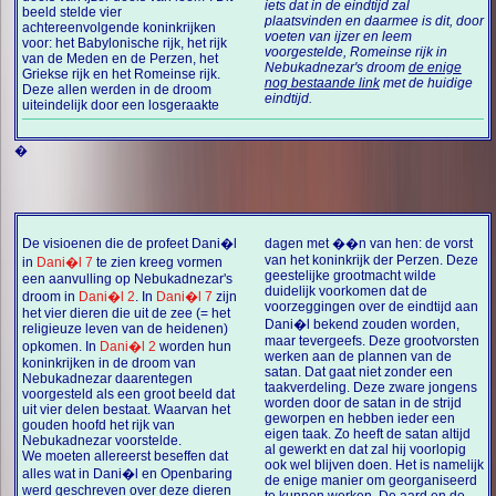
iets dat in de eindtijd zal
beeld stelde vier
plaatsvinden en daarmee is dit, door
achtereenvolgende koninkrijken
voeten van ijzer en leem
voor: het Babylonische rijk, het rijk
voorgestelde, Romeinse rijk in
van de Meden en de Perzen, het
Nebukadnezar's droom
de enige
Griekse rijk en het Romeinse rijk.
nog bestaande link
met de huidige
Deze allen werden in de droom
eindtijd.
uiteindelijk door een losgeraakte
�
De visioenen die de profeet Dani�l
dagen met ��n van hen: de vorst
van het koninkrijk der Perzen. Deze
in
Dani�l 7
te zien kreeg vormen
geestelijke grootmacht wilde
een aanvulling op Nebukadnezar's
duidelijk voorkomen dat de
droom in
Dani�l 2
. In
Dani�l 7
zijn
voorzeggingen over de eindtijd aan
het vier dieren die uit de zee (= het
Dani�l bekend zouden worden,
religieuze leven van de heidenen)
maar tevergeefs. Deze grootvorsten
opkomen. In
Dani�l 2
worden hun
werken aan de plannen van de
koninkrijken in de droom van
satan. Dat gaat niet zonder een
Nebukadnezar daarentegen
taakverdeling. Deze zware jongens
voorgesteld als een groot beeld dat
worden door de satan in de strijd
uit vier delen bestaat. Waarvan het
geworpen en hebben ieder een
gouden hoofd het rijk van
eigen taak. Zo heeft de satan altijd
Nebukadnezar voorstelde.
al gewerkt en dat zal hij voorlopig
We moeten allereerst beseffen dat
ook wel blijven doen. Het is namelijk
alles wat in Dani�l en Openbaring
de enige manier om georganiseerd
werd geschreven over deze dieren