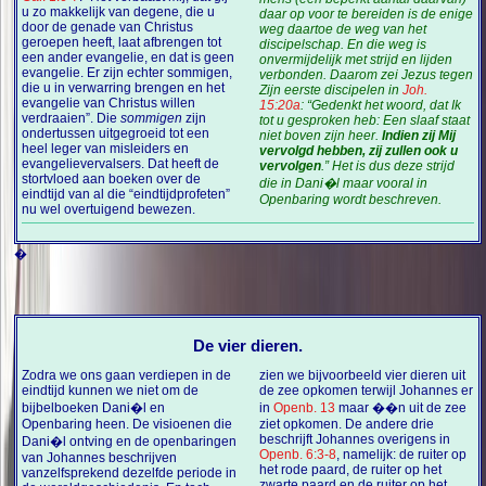
u zo makkelijk van degene, die u
daar op voor te bereiden is de enige
door de genade van Christus
weg daartoe de weg van het
geroepen heeft, laat afbrengen tot
discipelschap. En die weg is
een ander evangelie, en dat is geen
onvermijdelijk met strijd en lijden
evangelie. Er zijn echter sommigen,
verbonden. Daarom zei Jezus tegen
die u in verwarring brengen en het
Zijn eerste discipelen in
Joh.
evangelie van Christus willen
15:20a
: “Gedenkt het woord, dat Ik
verdraaien”. Die
sommigen
zijn
tot u gesproken heb: Een slaaf staat
ondertussen uitgegroeid tot een
niet boven zijn heer.
Indien zij Mij
heel leger van misleiders en
vervolgd hebben, zij zullen ook u
evangelievervalsers. Dat heeft de
vervolgen
.” Het is dus deze strijd
stortvloed aan boeken over de
die in Dani�l maar vooral in
eindtijd van al die “eindtijdprofeten”
Openbaring wordt beschreven.
nu wel overtuigend bewezen.
�
De vier dieren.
Zodra we ons gaan verdiepen in de
zien we bijvoorbeeld vier dieren uit
eindtijd kunnen we niet om de
de zee opkomen terwijl Johannes er
bijbelboeken Dani�l en
in
Openb. 13
maar ��n uit de zee
Openbaring heen. De visioenen die
ziet opkomen. De andere drie
beschrijft Johannes overigens in
Dani�l ontving en de openbaringen
Openb. 6:3-8
, namelijk: de ruiter op
van Johannes beschrijven
het rode paard, de ruiter op het
vanzelfsprekend dezelfde periode in
zwarte paard en de ruiter op het