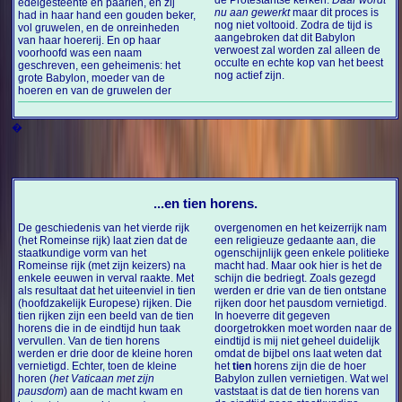
de Protestantse kerken.
Daar wordt
edelgesteente en paarlen, en zij
nu aan gewerkt
maar dit proces is
had in haar hand een gouden beker,
nog niet voltooid. Zodra de tijd is
vol gruwelen, en de onreinheden
aangebroken dat dit Babylon
van haar hoererij. En op haar
verwoest zal worden zal alleen de
voorhoofd was een naam
occulte en echte kop van het beest
geschreven, een geheimenis: het
nog actief zijn.
grote Babylon, moeder van de
hoeren en van de gruwelen der
�
...en tien horens.
De geschiedenis van het vierde rijk
overgenomen en het keizerrijk nam
(het Romeinse rijk) laat zien dat de
een religieuze gedaante aan, die
staatkundige vorm van het
ogenschijnlijk geen enkele politieke
Romeinse rijk (met zijn keizers) na
macht had. Maar ook hier is het de
enkele eeuwen in verval raakte. Met
schijn die bedriegt. Zoals gezegd
als resultaat dat het uiteenviel in tien
werden er drie van de tien ontstane
(hoofdzakelijk Europese) rijken. Die
rijken door het pausdom vernietigd.
tien rijken zijn een beeld van de tien
In hoeverre dit gegeven
horens die in de eindtijd hun taak
doorgetrokken moet worden naar de
vervullen. Van de tien horens
eindtijd is mij niet geheel duidelijk
werden er drie door de kleine horen
omdat de bijbel ons laat weten dat
vernietigd. Echter, toen de kleine
het
tien
horens zijn die de hoer
horen (
het Vaticaan met zijn
Babylon zullen vernietigen. Wat wel
pausdom
) aan de macht kwam en
vaststaat is dat de tien horens van