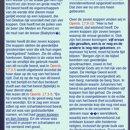
een leeuw. En de draak gaf hem zijn
monsterverbond opgeslokt worden.
kracht en zijn troon en grote macht.”
Dat zien we nu om ons heen
Dit beest heeft de eigenschappen
gebeuren.
van de eerste drie dieren maar
gelijkt vooral op een luipaard, die
Over de zeven koppen vinden wij in
het Griekse rijk voorstelt met zijn vier
Openb. 17:9-10
:
“Hier is het
koppen. Ook heeft het de poten van
verstand, dat wijsheid heeft: De
de beer (de Meden en Perzen) en
zeven koppen zijn zeven bergen
de muil van de leeuw (Babyloni�).
waarop de vrouw gezeten is. Ook
zijn het zeven koningen:
vijf ervan
Verder heeft dit dier zeven koppen.
zijn gevallen, een is er nog en de
Die koppen stellen de geestelijke
andere is nog niet gekomen
, en
grootvorsten voor die elk hun eigen
wanneer hij komt, moet hij korte tijd
“werkgebied” hebben. Zie de uitleg
blijven.”
Bergen zijn in de bijbel
hierboven. Babylon is de valse kerk
beelden van geestelijke
van de eindtijd die gebruik maakt
grootmachten, zowel in het
van dit occulte beest, wat in
Openb.
Koninkrijk Gods als in het rijk van de
17:3-5
wordt uitgebeeld doordat de
satan. De Heilige Geest wordt
hoer daar op de rug van het beest
bijvoorbeeld ook voorgesteld als
rijdt. Dat zij op de rug van dit beest
een berg: namelijk de berg Sion. In
zit, het berijdt en het dus bestuurt
het stadium waarin Johannes het
duidt aan dat het beest (tijdelijk) in
beest nu getoond wordt hebben vijf
haar dienst staat.
koppen hun tijd gehad. De zesde
We lezen dit in
Openb. 17:3-5
: “En
kop die is overgebleven is de echte
hij voerde mij in de geest weg naar
kop van het beest (het occultisme)
een woestijn. En ik zag een vrouw
en de zevende kop die nog niet was
zitten op een scharlakenrood beest,
gekomen is de oecumene = het
dat vol was van godslasterlijke
streven naar ��n wereldkerk,
namen, en het had
zeven koppen
waarbij een monsterverbond zal
en tien horens
. En de vrouw was
ontstaan tussen alle heidense
gehuld in purper en scharlaken en
religies, inclusief de grote bulk van
rijk versierd met goud,