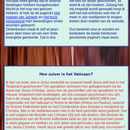
oorzaak heeft gehad dat er diverse
het één en ander geschreven, zo
dwalingen hebben huisgehouden.
weet ik uit zijn boeken. Zolang het
Mocht je het nog niet gelezen
mij mogelijk wordt gemaakt hoop ik
hebben: ik heb op de pagina's
Het
zelf met dat schrijven ook min of
raadsel van Jahweh
en
Het kruis
meer in zijn voetsporen te mogen
gepasseerd
mijn bevindingen onder
treden door middel van de website.
woorden gebracht.
Ondertussen maak ik zelf al jaren
Dus bedankt voor je reacties en
geen deel meer uit van een Volle
bestudeer de beide hierboven
evangelie gemeente. Dat is dus
genoemde pagina's maar eens.
Hoe zuiver is het Vaticaan?
Ik ben op zoek, wie is Jezus werkelijk en waarom heeft Jezus zelf niet in het
Testament geschreven? De apostelen schreven hun getuigenissen na de
dood van Jezus Christus. Jezus kon de geschriften van de apostelen in het
nieuwe Testament niet verdedigen, als iets onwaars geschreven zou zijn.
Dat is de vraag. Was de getuigenis van de apostelen MISSCHIEN een
organisatie om het Vaticaan in Rome te stichten (Petrus en Paulus), waaruit
de Rooms Katholieke kerk en het Christendom door Europa is verspreid na
Christus. Wie in de middeleeuwen niet in de kerk geloofde werd gedood. Dat
is niet volgens de filosofie van Christus (Gij zult niet doden). We kennen de
geschiedenis van de Rooms Katholieke kerk en zijn ze absoluut niet zuiver
te werk gegaan en hebben ze zich zeker niet gehouden aan de woorden
van Jezus Christus. Heeft Jezus wel gewild dat er een Vaticaan zou komen?