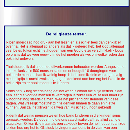
De religieuze terreur.
Ik ben inderdaad nog druk aan het lezen en als ik niet lees dan denk ik er
over na. Het is allemaal zo anders als dat ik geleerd heb, het klopt allemaal
veel beter. Ik kon echt niet houden van een God die zo verschrikkelijk boos
op ons is dat we voor eeuwig in de hel moeten als we, om welke reden dan
ook, niet geloven.
Thuis leerde ik dat alleen de uitverkorenen behouden worden. Aangezien er
in onze kerk zo'n 500 mensen zaten en er hooguit 10 doorgingen voor
bekeerde mensen, had ik weinig hoop. Ik heb toen ik klein was regelmatig
met buikpijn 's nachts wakker gelegen, denkend aan hoe erg het is om in de
hel te zijn en er nooit meer uit te kunnen.
Soms ben ik nog steeds bang dat het waar is omdat me altijd verteld is dat
een leer die voor de mensen te verdragen is zeker een valse leer moet zijn.
Ik hoor het nog steeds galmen: Wee het juichend christendom van deze
dagen. Wat vreselijk moet het zijn te denken binnen te gaan en niet te
kunnen. Dan zal het klinken: ga weg van Mij ik heb u nooit gekend!
Ik denk dat weinig mensen weten hoe bang kinderen in die kringen soms
gemaakt worden. De ouderling die ons catechisatie gaf had altijd van die
uitspraken. O, kon ik je maar als een zakdoek boven de hel houden dan zou
je zien hoe erg het is. Of: steek je vinger maar eens in de vlam van een