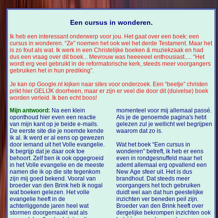
Een cursus in wonderen.
Ik heb een interessant onderwerp voor jou. Het gaat over een boek: een
cursus in wonderen. “Ze” noemen het ook wel het derde Testament. Maar het
is zo fout als wat. Ik werk in een Christelijke boeken & muziekzaak en had
dus een vraag over dit boek... Mevrouw was heeeeeel enthousiast..... “Het
wordt erg veel gebruikt in de reformatorische kerk, steeds meer voorgangers
gebruiken het in hun prediking”.
Je kan op Google.nl kijken naar sites voor onderzoek. Een “beetje” christen
prikt hier GELIJK doorheen, maar er zijn er veel die door dit (duivelse) boek
worden verleid. Ik ben echt boos!
Mijn antwoord:
Na een klein
momenteel voor mij allemaal passé.
oponthoud hier even een reactie
Als je de genoemde pagina's hebt
van mijn kant op je beide e-mails.
gelezen zul je wellicht wel begrijpen
De eerste site die je noemde kende
waarom dat zo is.
ik al. Ik werd er al eens op gewezen
door iemand uit het Volle evangelie.
Wat het boek “Een cursus in
Ik begrijp dat je daar ook toe
wonderen” betreft, ik heb er eens
behoort. Zelf ben ik ook opgegroeid
even in rondgesnuffeld maar het
in het Volle evangelie en de meeste
ademt allemaal erg opvallend een
namen die ik op die site tegenkom
New Age sfeer uit. Het is dus
zijn mij goed bekend. Vooral van
brandhout. Dat steeds meer
broeder van den Brink heb ik nogal
voorgangers het toch gebruiken
wat boeken gelezen. Het volle
duidt wel aan dat hun geestelijke
evangelie heeft in de
inzichten ver beneden peil zijn.
achterliggende jaren heel wat
Broeder van den Brink heeft over
stormen doorgemaakt wat als
dergelijke bekrompen inzichten ook