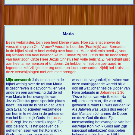
Maria.
Beste webmaster, toch een heel kleine vraag. Hoe sta je tegenover de
verschijning van O.L. Vrouw? Vooral te Lourdes (Frankrijk) aan Bernadett.
In de bijbel staat er heel weinig over haar rol. Maar niettemin heeft zij voor
mij althans een heel belangrijke rol. Omdat zij het juist is die de boodschap
van haar zoon Onze Heer Jezus Christus ten volle belicht. Zij verschijnt juist
aan heel arme mensen of kinderen. Zij hebben er niet om gevraagd, in
tegendeel zelf zij lijden er erg onder en toch aanvaarden zij/hij het kruis die
deze verschijningen met zich mee brengen.
Mijn antwoord:
Juist omdat er in de
was tot de vergankelijke zaken van
bijbel weinig over de rol van Maria
deze voorbijgaande wereld blijkt
is geschreven is dat voor mij en vele
ook uit wat Johannes de Doper van
anderen een aanwijzing dat de rol
Hem getuigde in
Johannes 1:30
:
van Maria in het evangelie van
“Deze is het, van wie ik zeide: Na
Jezus Christus geen speciale plaats
mij komt een man, die voor mij
heeft. Ten eerste is het zo dat Jezus
geweest is, want Hij was eer dan ik”.
Zich twaalf discipelen verzamelde
Als Jahweh was Jezus dus eerder
om hen in te wijden in de geheimen
dan Maria en Johannes de Doper
van het Koninkrijk Gods. In
Lucas
en deze God die door Zijn
8:10
zegt Jezus namelijk tegen Zijn
menswording het evangelie van het
discipelen: “U is het gegeven de
eeuwige Koninkrijk Gods aan Zijn
geheimenissen van het Koninkrijk
(speciaal uitgekozen) discipelen
Gods te kennen, maar aan de
bekend maakte had, zo blijkt,