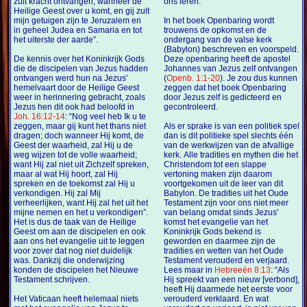
zult kracht ontvangen, wanneer de
ons leren.
Heilige Geest over u komt, en gij zult
mijn getuigen zijn te Jeruzalem en
In het boek Openbaring wordt
in geheel Judea en Samaria en tot
trouwens de opkomst en de
het uiterste der aarde”.
ondergang van de valse kerk
(Babylon) beschreven en voorspeld.
De kennis over het Koninkrijk Gods
Deze openbaring heeft de apostel
die de discipelen van Jezus hadden
Johannes van Jezus zelf ontvangen
ontvangen werd hun na Jezus'
(
Openb. 1:1-20
). Je zou dus kunnen
hemelvaart door de Heilige Geest
zeggen dat het boek Openbaring
weer in herinnering gebracht, zoals
door Jezus zelf is gedicteerd en
Jezus hen dit ook had beloofd in
gecontroleerd.
Joh. 16:12-14
: “Nog veel heb Ik u te
zeggen, maar gij kunt het thans niet
Als er sprake is van een politiek spel
dragen; doch wanneer Hij komt, de
dan is dit politieke spel slechts één
Geest der waarheid, zal Hij u de
van de werkwijzen van de afvallige
weg wijzen tot de volle waarheid;
kerk. Alle tradities en mythen die het
want Hij zal niet uit Zichzelf spreken,
Christendom tot een slappe
maar al wat Hij hoort, zal Hij
vertoning maken zijn daarom
spreken en de toekomst zal Hij u
voortgekomen uit de leer van dit
verkondigen. Hij zal Mij
Babylon. De tradities uit het Oude
verheerlijken, want Hij zal het uit het
Testament zijn voor ons niet meer
mijne nemen en het u verkondigen”.
van belang omdat sinds Jezus'
Het is dus de taak van de Heilige
komst het evangelie van het
Geest om aan de discipelen en ook
Koninkrijk Gods bekend is
aan ons het evangelie uit te leggen
geworden en daarmee zijn de
voor zover dat nog niet duidelijk
tradities en wetten van het Oude
was. Dankzij die onderwijzing
Testament verouderd en verjaard.
konden de discipelen het Nieuwe
Lees maar in
Hebreeën 8:13
: “Als
Testament schrijven.
Hij spreekt van een nieuw [verbond],
heeft Hij daarmede het eerste voor
Het Vaticaan heeft helemaal niets
verouderd verklaard. En wat