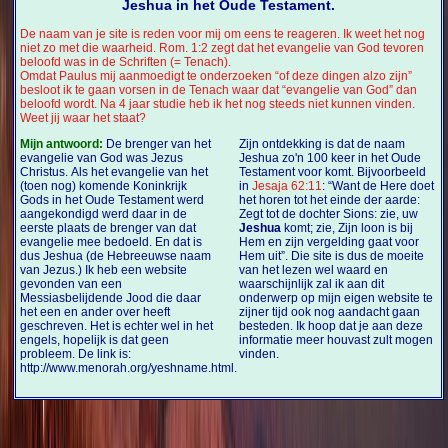
Jeshua in het Oude Testament.
De naam van je site is reden voor mij om eens te reageren. Ik weet het nog
niet zo met die waarheid. Rom. 1:2 zegt dat het evangelie van God tevoren
beloofd was in de Schriften (= Tenach).
Omdat Paulus mij aanmoedigt te onderzoeken “of deze dingen alzo zijn”
besloot ik te gaan vorsen in de Tenach waar dat “evangelie van God” dan
beloofd wordt. Na 4 jaar studie heb ik het nog steeds niet kunnen vinden.
Weet jij waar het staat?
Mijn antwoord:
De brenger van het
Zijn ontdekking is dat de naam
evangelie van God was Jezus
Jeshua zo'n 100 keer in het Oude
Christus. Als het evangelie van het
Testament voor komt. Bijvoorbeeld
(toen nog) komende Koninkrijk
in
Jesaja 62:11
: “Want de Here doet
Gods in het Oude Testament werd
het horen tot het einde der aarde:
aangekondigd werd daar in de
Zegt tot de dochter Sions: zie, uw
eerste plaats de brenger van dat
Jeshua
komt; zie, Zijn loon is bij
evangelie mee bedoeld. En dat is
Hem en zijn vergelding gaat voor
dus Jeshua (de Hebreeuwse naam
Hem uit”. Die site is dus de moeite
van Jezus.) Ik heb een website
van het lezen wel waard en
gevonden van een
waarschijnlijk zal ik aan dit
Messiasbelijdende Jood die daar
onderwerp op mijn eigen website te
het een en ander over heeft
zijner tijd ook nog aandacht gaan
geschreven. Het is echter wel in het
besteden. Ik hoop dat je aan deze
engels, hopelijk is dat geen
informatie meer houvast zult mogen
probleem. De link is:
vinden.
http://www.menorah.org/yeshname.html.