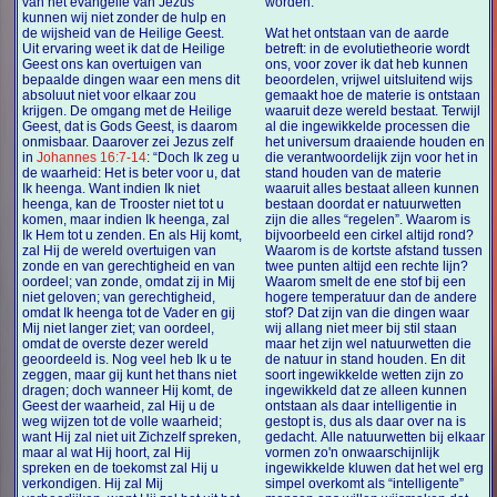
van het evangelie van Jezus
worden.
kunnen wij niet zonder de hulp en
de wijsheid van de Heilige Geest.
Wat het ontstaan van de aarde
Uit ervaring weet ik dat de Heilige
betreft: in de evolutietheorie wordt
Geest ons kan overtuigen van
ons, voor zover ik dat heb kunnen
bepaalde dingen waar een mens dit
beoordelen, vrijwel uitsluitend wijs
absoluut niet voor elkaar zou
gemaakt hoe de materie is ontstaan
krijgen. De omgang met de Heilige
waaruit deze wereld bestaat. Terwijl
Geest, dat is Gods Geest, is daarom
al die ingewikkelde processen die
onmisbaar. Daarover zei Jezus zelf
het universum draaiende houden en
in
Johannes 16:7-14
: “Doch Ik zeg u
die verantwoordelijk zijn voor het in
de waarheid: Het is beter voor u, dat
stand houden van de materie
Ik heenga. Want indien Ik niet
waaruit alles bestaat alleen kunnen
heenga, kan de Trooster niet tot u
bestaan doordat er natuurwetten
komen, maar indien Ik heenga, zal
zijn die alles “regelen”. Waarom is
Ik Hem tot u zenden. En als Hij komt,
bijvoorbeeld een cirkel altijd rond?
zal Hij de wereld overtuigen van
Waarom is de kortste afstand tussen
zonde en van gerechtigheid en van
twee punten altijd een rechte lijn?
oordeel; van zonde, omdat zij in Mij
Waarom smelt de ene stof bij een
niet geloven; van gerechtigheid,
hogere temperatuur dan de andere
omdat Ik heenga tot de Vader en gij
stof? Dat zijn van die dingen waar
Mij niet langer ziet; van oordeel,
wij allang niet meer bij stil staan
omdat de overste dezer wereld
maar het zijn wel natuurwetten die
geoordeeld is. Nog veel heb Ik u te
de natuur in stand houden. En dit
zeggen, maar gij kunt het thans niet
soort ingewikkelde wetten zijn zo
dragen; doch wanneer Hij komt, de
ingewikkeld dat ze alleen kunnen
Geest der waarheid, zal Hij u de
ontstaan als daar intelligentie in
weg wijzen tot de volle waarheid;
gestopt is, dus als daar over na is
want Hij zal niet uit Zichzelf spreken,
gedacht. Alle natuurwetten bij elkaar
maar al wat Hij hoort, zal Hij
vormen zo'n onwaarschijnlijk
spreken en de toekomst zal Hij u
ingewikkelde kluwen dat het wel erg
verkondigen. Hij zal Mij
simpel overkomt als “intelligente”