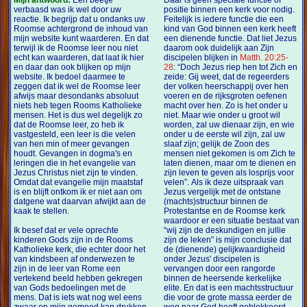
Mijn antwoord:
Een beetje
Daar is geen speciale functie of
verbaasd was ik wel door uw
positie binnen een kerk voor nodig.
reactie. Ik begrijp dat u ondanks uw
Feitelijk is iedere functie die een
Roomse achtergrond de inhoud van
kind van God binnen een kerk heeft
mijn website kunt waarderen. En dat
een dienende functie. Dat liet Jezus
terwijl ik de Roomse leer nou niet
daarom ook duidelijk aan Zijn
echt kan waarderen, dat laat ik hier
discipelen blijken in
Matth. 20:25-
en daar dan ook blijken op mijn
28
: “Doch Jezus riep hen tot Zich en
website. Ik bedoel daarmee te
zeide: Gij weet, dat de regeerders
zeggen dat ik wel de Roomse leer
der volken heerschappij over hen
afwijs maar desondanks absoluut
voeren en de rijksgroten oefenen
niets heb tegen Rooms Katholieke
macht over hen. Zo is het onder u
mensen. Het is dus wel degelijk zo
niet. Maar wie onder u groot wil
dat de Roomse leer, zo heb ik
worden, zal uw dienaar zijn, en wie
vastgesteld, een leer is die velen
onder u de eerste wil zijn, zal uw
van hen min of meer gevangen
slaaf zijn; gelijk de Zoon des
houdt. Gevangen in dogma's en
mensen niet gekomen is om Zich te
leringen die in het evangelie van
laten dienen, maar om te dienen en
Jezus Christus niet zijn te vinden.
zijn leven te geven als losprijs voor
Omdat dat evangelie mijn maatstaf
velen”. Als ik deze uitspraak van
is en blijft ontkom ik er niet aan om
Jezus vergelijk met de ontstane
datgene wat daarvan afwijkt aan de
(machts)structuur binnen de
kaak te stellen.
Protestantse en de Roomse kerk
waardoor er een situatie bestaat van
Ik besef dat er vele oprechte
“wij zijn de deskundigen en jullie
kinderen Gods zijn in de Rooms
zijn de leken” is mijn conclusie dat
Katholieke kerk, die echter door het
de (dienende) gelijkwaardigheid
van kindsbeen af onderwezen te
onder Jezus' discipelen is
zijn in de leer van Rome een
vervangen door een rangorde
vertekend beeld hebben gekregen
binnen de heersende kerkelijke
van Gods bedoelingen met de
elite. En dat is een machtsstructuur
mens. Dat is iets wat nog wel eens
die voor de grote massa eerder de