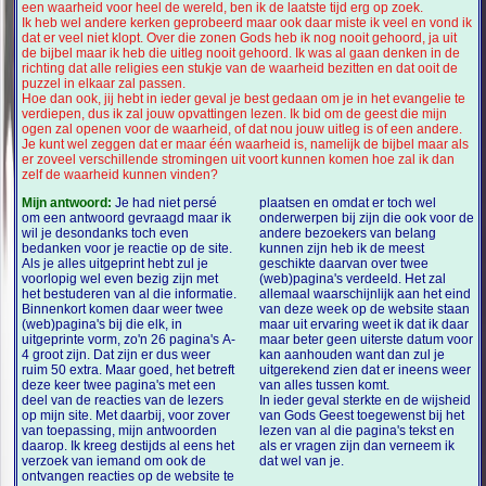
een waarheid voor heel de wereld, ben ik de laatste tijd erg op zoek.
Ik heb wel andere kerken geprobeerd maar ook daar miste ik veel en vond ik
dat er veel niet klopt. Over die zonen Gods heb ik nog nooit gehoord, ja uit
de bijbel maar ik heb die uitleg nooit gehoord. Ik was al gaan denken in de
richting dat alle religies een stukje van de waarheid bezitten en dat ooit de
puzzel in elkaar zal passen.
Hoe dan ook, jij hebt in ieder geval je best gedaan om je in het evangelie te
verdiepen, dus ik zal jouw opvattingen lezen. Ik bid om de geest die mijn
ogen zal openen voor de waarheid, of dat nou jouw uitleg is of een andere.
Je kunt wel zeggen dat er maar één waarheid is, namelijk de bijbel maar als
er zoveel verschillende stromingen uit voort kunnen komen hoe zal ik dan
zelf de waarheid kunnen vinden?
Mijn antwoord:
Je had niet persé
plaatsen en omdat er toch wel
om een antwoord gevraagd maar ik
onderwerpen bij zijn die ook voor de
wil je desondanks toch even
andere bezoekers van belang
bedanken voor je reactie op de site.
kunnen zijn heb ik de meest
Als je alles uitgeprint hebt zul je
geschikte daarvan over twee
voorlopig wel even bezig zijn met
(web)pagina's verdeeld. Het zal
het bestuderen van al die informatie.
allemaal waarschijnlijk aan het eind
Binnenkort komen daar weer twee
van deze week op de website staan
(web)pagina's bij die elk, in
maar uit ervaring weet ik dat ik daar
uitgeprinte vorm, zo'n 26 pagina's A-
maar beter geen uiterste datum voor
4 groot zijn. Dat zijn er dus weer
kan aanhouden want dan zul je
ruim 50 extra. Maar goed, het betreft
uitgerekend zien dat er ineens weer
deze keer twee pagina's met een
van alles tussen komt.
deel van de reacties van de lezers
In ieder geval sterkte en de wijsheid
op mijn site. Met daarbij, voor zover
van Gods Geest toegewenst bij het
van toepassing, mijn antwoorden
lezen van al die pagina's tekst en
daarop. Ik kreeg destijds al eens het
als er vragen zijn dan verneem ik
verzoek van iemand om ook de
dat wel van je.
ontvangen reacties op de website te