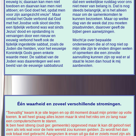
eeuwig is; daaraan kan men niet
dat een wekelijkse rustdag voor ons
toedoen en daarvan kan men niet
niet meer van belang is. Dat is nog
afdoen; en God doet het, opdat men
steeds belangrijk, al is het alleen
voor zijn aangezicht vreze”. Maar
maar om de samenkomsten te
omdat het Oude verbond dat God
kunnen bezoeken. Maar op welke
met het Joodse volk sloot slechts
dag van de week dat zou moeten
een tijdelijk verbond was wat sinds
plaatsvinden, daarover geeft de
Jezus' dood en opstanding is
bijbel geen aanwijzingen.
vervangen door een nieuw en
eeuwig verbond heeft ook de
Mocht je over bepaalde
tijdelijk ingestelde sabbat, zoals de
onderwerpen die al of nog niet op
Joden die hielden, voor het eeuwige
mijn site zijn te vinden dingen weten
Koninkrijk Gods geen enkele
of opmerken die een zinvolle
waarde meer. De sabbat van de
aanvulling kunnen zijn op wat er al
Joden was daarentegen wel een
staat te lezen dan houd ik mij
beeld van de eeuwige sabbatsrust
aanbevolen.
Één waarheid en zoveel verschillende stromingen.
“Toevallig” kwam ik je site tegen en op dit moment draait mijn printer op volle
toeren. Ik wil heel graag alles lezen maar ik vind het niks om zo lang naar
een computerscherm te staren.
Ik ben heel streng (oud ger. gemeente) opgevoed maar ik kan dit geloof niet
zien als iets wat voor de hele wereld zou kunnen gelden. Zo wordt het dan
ook totaal niet gebracht. Aangezien ik ervan uit ga dat er zoiets moet zijn als