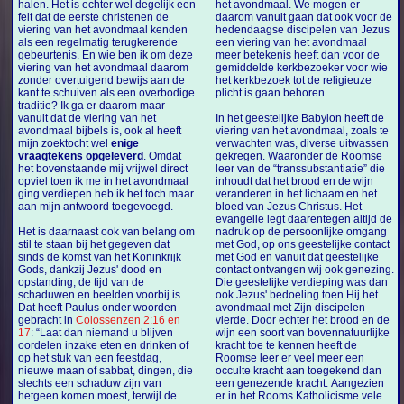
halen. Het is echter wel degelijk een
het avondmaal. We mogen er
feit dat de eerste christenen de
daarom vanuit gaan dat ook voor de
viering van het avondmaal kenden
hedendaagse discipelen van Jezus
als een regelmatig terugkerende
een viering van het avondmaal
gebeurtenis. En wie ben ik om deze
meer betekenis heeft dan voor de
viering van het avondmaal daarom
gemiddelde kerkbezoeker voor wie
zonder overtuigend bewijs aan de
het kerkbezoek tot de religieuze
kant te schuiven als een overbodige
plicht is gaan behoren.
traditie? Ik ga er daarom maar
vanuit dat de viering van het
In het geestelijke Babylon heeft de
avondmaal bijbels is, ook al heeft
viering van het avondmaal, zoals te
mijn zoektocht wel
enige
verwachten was, diverse uitwassen
vraagtekens opgeleverd
. Omdat
gekregen. Waaronder de Roomse
het bovenstaande mij vrijwel direct
leer van de “transsubstantiatie” die
opviel toen ik me in het avondmaal
inhoudt dat het brood en de wijn
ging verdiepen heb ik het toch maar
veranderen in het lichaam en het
aan mijn antwoord toegevoegd.
bloed van Jezus Christus. Het
evangelie legt daarentegen altijd de
Het is daarnaast ook van belang om
nadruk op de persoonlijke omgang
stil te staan bij het gegeven dat
met God, op ons geestelijke contact
sinds de komst van het Koninkrijk
met God en vanuit dat geestelijke
Gods, dankzij Jezus' dood en
contact ontvangen wij ook genezing.
opstanding, de tijd van de
Die geestelijke verdieping was dan
schaduwen en beelden voorbij is.
ook Jezus' bedoeling toen Hij het
Dat heeft Paulus onder woorden
avondmaal met Zijn discipelen
gebracht in
Colossenzen 2:16 en
vierde. Door echter het brood en de
17
: “Laat dan niemand u blijven
wijn een soort van bovennatuurlijke
oordelen inzake eten en drinken of
kracht toe te kennen heeft de
op het stuk van een feestdag,
Roomse leer er veel meer een
nieuwe maan of sabbat, dingen, die
occulte kracht aan toegekend dan
slechts een schaduw zijn van
een genezende kracht. Aangezien
hetgeen komen moest, terwijl de
er in het Rooms Katholicisme vele