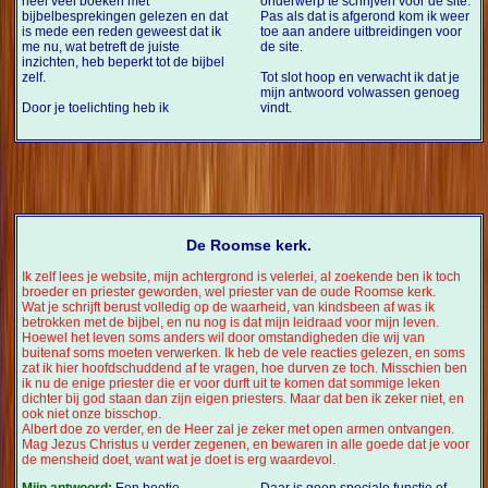
heel veel boeken met
onderwerp te schrijven voor de site.
bijbelbesprekingen gelezen en dat
Pas als dat is afgerond kom ik weer
is mede een reden geweest dat ik
toe aan andere uitbreidingen voor
me nu, wat betreft de juiste
de site.
inzichten, heb beperkt tot de bijbel
zelf.
Tot slot hoop en verwacht ik dat je
mijn antwoord volwassen genoeg
Door je toelichting heb ik
vindt.
De Roomse kerk.
Ik zelf lees je website, mijn achtergrond is velerlei, al zoekende ben ik toch
broeder en priester geworden, wel priester van de oude Roomse kerk.
Wat je schrijft berust volledig op de waarheid, van kindsbeen af was ik
betrokken met de bijbel, en nu nog is dat mijn leidraad voor mijn leven.
Hoewel het leven soms anders wil door omstandigheden die wij van
buitenaf soms moeten verwerken. Ik heb de vele reacties gelezen, en soms
zat ik hier hoofdschuddend af te vragen, hoe durven ze toch. Misschien ben
ik nu de enige priester die er voor durft uit te komen dat sommige leken
dichter bij god staan dan zijn eigen priesters. Maar dat ben ik zeker niet, en
ook niet onze bisschop.
Albert doe zo verder, en de Heer zal je zeker met open armen ontvangen.
Mag Jezus Christus u verder zegenen, en bewaren in alle goede dat je voor
de mensheid doet, want wat je doet is erg waardevol.