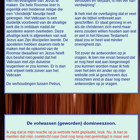
met het evangelie van Jezus te
veroudert en verjaart, is niet ver van
maken. De hele Roomse leer is
verdwijning”.
eigenlijk een heidense religie die
een “christelijk” kleurtje heeft
Ik heb niet de overtuiging dat er veel
gekregen. Het Vaticaan is een
aan de bijbel ontbreekt aan
duidelijk voorbeeld van de afvallige
geschriften. Er staat genoeg in en
kerk die is ontstaan nadat de
als de christenen zich eerst maar
apostelen waren overleden. Deze
eens zouden willen houden aan wat
afvallige kerk is afgeweken van wat
er wel in het Nieuwe Testament
Jezus aan Zijn discipelen leerde. De
staat zou er heel wat minder
apostelen hebben daarom niets te
onenigheid zijn.
maken met de opkomst van de
Roomse dwaalleer en Jezus heeft
Tot zover de antwoorden op je
dus beslist niet gewild dat het
vragen. Ik ben me ervan bewust dat
Vaticaan met zijn duivelse
er nog heel wat aan toegevoegd
leugenleer er zou komen. Er is dan
zou kunnen worden maar ik heb
ook vrijwel niets zuiver aan het
over het één en ander op mijn
Vaticaan.
website ook al geschreven dus
misschien vind je daar nog meer
De verhoudingen tussen Petrus,
antwoorden op je vragen.
De volwassen (geworden) domineeszoon.
Ik zag dat je mijn reactie op je website hebt geplaatst, leuk. Nu, ik kan je
melden dat mijn zoektocht naar God nog lang niet geëindigd is maar wel