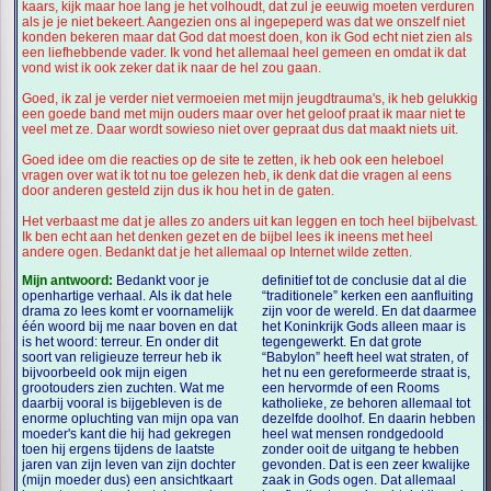
kaars, kijk maar hoe lang je het volhoudt, dat zul je eeuwig moeten verduren
als je je niet bekeert. Aangezien ons al ingepeperd was dat we onszelf niet
konden bekeren maar dat God dat moest doen, kon ik God echt niet zien als
een liefhebbende vader. Ik vond het allemaal heel gemeen en omdat ik dat
vond wist ik ook zeker dat ik naar de hel zou gaan.
Goed, ik zal je verder niet vermoeien met mijn jeugdtrauma's, ik heb gelukkig
een goede band met mijn ouders maar over het geloof praat ik maar niet te
veel met ze. Daar wordt sowieso niet over gepraat dus dat maakt niets uit.
Goed idee om die reacties op de site te zetten, ik heb ook een heleboel
vragen over wat ik tot nu toe gelezen heb, ik denk dat die vragen al eens
door anderen gesteld zijn dus ik hou het in de gaten.
Het verbaast me dat je alles zo anders uit kan leggen en toch heel bijbelvast.
Ik ben echt aan het denken gezet en de bijbel lees ik ineens met heel
andere ogen. Bedankt dat je het allemaal op Internet wilde zetten.
Mijn antwoord:
Bedankt voor je
definitief tot de conclusie dat al die
openhartige verhaal. Als ik dat hele
“traditionele” kerken een aanfluiting
drama zo lees komt er voornamelijk
zijn voor de wereld. En dat daarmee
één woord bij me naar boven en dat
het Koninkrijk Gods alleen maar is
is het woord: terreur. En onder dit
tegengewerkt. En dat grote
soort van religieuze terreur heb ik
“Babylon” heeft heel wat straten, of
bijvoorbeeld ook mijn eigen
het nu een gereformeerde straat is,
grootouders zien zuchten. Wat me
een hervormde of een Rooms
daarbij vooral is bijgebleven is de
katholieke, ze behoren allemaal tot
enorme opluchting van mijn opa van
dezelfde doolhof. En daarin hebben
moeder's kant die hij had gekregen
heel wat mensen rondgedoold
toen hij ergens tijdens de laatste
zonder ooit de uitgang te hebben
jaren van zijn leven van zijn dochter
gevonden. Dat is een zeer kwalijke
(mijn moeder dus) een ansichtkaart
zaak in Gods ogen. Dat allemaal