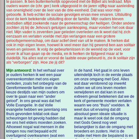
te passen. Ik ben buitenkerkelijk opgevoed met de Bijbel als leidraad. Mijn
ouders waren de (chr. ger.) kerk uitgegooid in de jaren vijftig naar aanleiding
van onenigheid over de leer van de drie-eenheid. Dat was voor mijn
geboorte. Ik heb echter de sociale gevolgen ervan mee ervaren. Uitsluiting
door de kerk betekende uitsluiting door de familie. Mijn ouders bleven
sindsdien altijd zoekende naar de gemeenschap der heiligen. Onder andere
zochten zij bij de Jehova's getuigen aanknoping, maar vonden het ook daar
niet. Mijn vader is zeventien jaar geleden overleden en ik weet dat hij zich
eenzaam en verlaten voelde met zijn verlangen naar een grotere
geloofsgemeenschap, om daar actief deel van uit te maken. Ik herken dat
ook in mijn eigen leven, hoewel ik veel meer dan hij gewend ben aan solitair
leven en geloven. Ik volg de gebeurtenissen in de wereld op de voet, voor
zover ik af kan gaan op de media, en ik herken de tijdgeest maar al te
duidelijk. Na alles wat er vooral de laatste eeuw gebeurd is, zie ik solitair zijn
als “verborgen” zijn. Hoe zie jij dit?
Mijn antwoord:
In het verhaal over
in de hand. Het gaat in ons leven
je ouders herken ik wel een paar
uiteindelijk toch in de eerste plaats
overeenkomsten met ons eigen
om onze omgang met God. Alles
verleden, zoals het onbegrip van de
wat daar verstorend op inwerkt
Gereformeerde familie over de
zullen we uit ons leven moeten
keuze destijds van mijn ouders om
verwijderen en dat kan in een
over te gaan naar een “ander
extreem geval betekenen dat we de
geloof”. In ons geval was dat het
kerk of gemeente moeten verlaten
Volle Evangelie. In dat Volle
waarin we ons “thuis” voelden. Ik
evangelie hebben we jarenlang ons
weet dus uit ervaring dat dit
thuis gevonden totdat ook daar
absoluut geen ideale situatie is
scheuringen tot gevolg hadden dat
maar ik weet ook dat de omgang
we ons heil elders moesten zoeken.
met Gods Geest nog veel
Alhoewel nogal wat mensen in die
belangrijker is dan de omgang met
kringen nou niet bepaald echt
broeders en zusters. Het is de
overtuigend overkwamen (wat een
relatie met Hem die bepalend is en