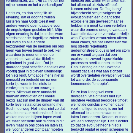
verheerlijken, want Hij zal het uit het
mensen ons willen wijsmaken dat
mijne nemen en het u verkondigen”.
het allemaal uit zichzelf heeft
kunnen ontstaan. De “big bang”
Het is zo, en dan schrijf ik uit
bijvoorbeeld schijnt volgens de
ervaring, dat er door het willen
evolutionisten een gigantische
luisteren naar Gods Geest een
explosie te zijn geweest maar ze
andere wereld open gaat die voor
hebben mij nooit kunnen vertellen
de ongelovigen gesloten blijft. Mijn
waar die enorme energie vandaan
eigen ervaring is dat je als het ware
kwam die daarvoor verantwoordelijk
steeds meer de dagelijkse zaken in
was. Explosies veroorzaken alleen
het leven en alle andere
maar chaos, die natuurwet zien we
bezigheden van de mensen om ons
nog steeds regelmatig
heen van boven begint te bekijken
gedemonstreerd, dus is het erg stom
waardoor je meer en meer de
om er vanuit te gaan dat een
zinloosheid van al dat tijdelijke
explosie tot zoveel ingewikkelde
gekruimel in gaat zien. Dat je
processen heeft kunnen leiden.
daardoor gaat beseffen dat alles wat
Dan is er nog de natuurwet die
voorbij gaat in dit leven uiteindelijk
maakt dat alles wat aan zichzelf
tot niets leidt. Omdat de mens niet is
wordt overgelaten vervalt en vergaat
gemaakt en bedoeld om na een
tot wanorde, de zogenaamde
korte tijd weer in het niets te
toenemende “entropie”.
verdwijnen maar om eeuwig te
leven. Alles wat onze aandacht
En zo kan ik nog wel even
daarvan afhoudt en ons vooral
doorgaan. Wie dit alles met zijn
bezig laat zijn met de dingen van dit
nuchtere verstand beoordeelt moet
korte leven staat onze omgang met
wel tot de conclusie komen dat er
God in de weg. Het is dus niet zo dat
veel intelligentie nodig is om het
we alleen maar met ons hoofd in de
allemaal te laten ontstaan en te
wolken moeten blijven lopen want
laten functioneren. Kortom, er moet
we staan tenslotte ook midden in dit
wel een schepper zijn. Het is echter
leven maar in ons doen en laten zal
zo dat de evolutietheorie niet is
wel voor anderen zichtbaar moeten
bedacht omdat er geen schepper te