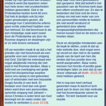
zwaar op mijn gemoed kan drukken
weg naar God heeft geblokkeerd
omdat ik weet dat daardoor velen
dan geopend. Wat dat betreft is het
hun hele leven met onzekerheden
pausdom van de Roomse kerk daar
hebben geworsteld. Ook in de
een ultiem voorbeeld van. En dan te
Protestantse kerken komt dit voor.
bedenken dat God ooit de mens
Dat heb ik destijds ook bij mijn
schiep om met een ieder van ons
eigen grootouders gezien, die
een persoonlijke relatie te hebben
vanwege hun Calvinistische erfenis
die niet wordt verstoord of
geen echte zekerheid hadden over
gehinderd door allerlei
hun behoud. En dat beschouw ik als
hoogwaardigheidsbekleders die
een misdadige zaak want zowel
menen tussen God en de mens in te
door de Protestantse als door de
moeten staan.
Roomse dogma's en dwalingen zijn
er zo vele levens verwoest.
Deze en dergelijke misstanden aan
de kaak te stellen, zoals ik dat op
Uit uw woorden maak ik op dat u het
mijn website doe, stuit nogal eens
priester-zijn niet beschouwt als een
op verzet en dan niet in de laatste
garantie voor een zuivere omgang
plaats van de kant van hen die
met God. Dat lijkt me inderdaad een
vinden dat hun positie door mij
nogal afwijkende mening die niet
wordt aangevallen. Maar zodra
past in het Roomse denken. Maar u
mensen hun functie of positie gaan
hebt met uw overtuiging wel gelijk
verdedigen laten ze zien dat zij van
want het discipelschap waartoe
Jezus' uitspraak uit
Matth. 20:25-28
Jezus ons opriep is niet gebonden
niets hebben geleerd.
aan of verbonden met een bepaalde
(hoge) functie in een kerk. Er
Het is nog een heel verhaal
bestaan voor God dan ook geen
geworden maar ik dacht er toch
leken want door een persoonlijke,
goed aan te doen om mijn motivatie
oprechte omgang met Jahweh =
met het bovenstaande samen te
Jezus Christus is ieder kind van God
vatten. Tot slot: bedankt voor uw
bevoegd om de satan onder zijn
reactie.
voeten te vertreden (
Lucas 10:19
).