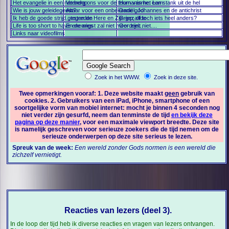
Het evangelie in een notendop
Verberg ons voor de toorn van het Lam
Humanisme: een stank uit de hel
Wie is jouw geleidegeest?
Altaar voor een onbekende god
Daniël, Johannes en de antichrist
Ik heb de goede strijd gestreden
...tegen de Here en Zijn gezalfde
Griep, of toch iets heel anders?
Life is too short to have enemies
En de angst zal niet meer zijn...
Oordeelt niet....
Links naar videofilms
Zoek in het WWW.
Zoek in deze site.
Twee opmerkingen vooraf: 1. Deze website maakt
geen
gebruik van
cookies. 2. Gebruikers van een iPad, iPhone, smartphone of een
soortgelijke vorm van mobiel internet: mocht je binnen 4 seconden nog
niet verder zijn gesurfd, neem dan tenminste de tijd
en bekijk deze
pagina op deze manier
, voor een maximale viewport breedte. Deze site
is namelijk geschreven voor serieuze zoekers die de tijd nemen om de
serieuze onderwerpen op deze site serieus te lezen.
Spreuk van de week:
Een wereld zonder Gods normen is een wereld die
zichzelf vernietigt.
Reacties van lezers (deel 3).
In de loop der tijd heb ik diverse reacties en vragen van lezers ontvangen.