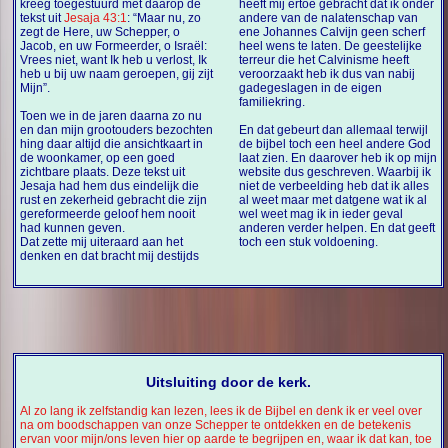
kreeg toegestuurd met daarop de
heeft mij ertoe gebracht dat ik onder
tekst uit
Jesaja 43:1
: “Maar nu, zo
andere van de nalatenschap van
zegt de Here, uw Schepper, o
ene Johannes Calvijn geen scherf
Jacob, en uw Formeerder, o Israël:
heel wens te laten. De geestelijke
Vrees niet, want Ik heb u verlost, Ik
terreur die het Calvinisme heeft
heb u bij uw naam geroepen, gij zijt
veroorzaakt heb ik dus van nabij
Mijn”.
gadegeslagen in de eigen
familiekring.
Toen we in de jaren daarna zo nu
en dan mijn grootouders bezochten
En dat gebeurt dan allemaal terwijl
hing daar altijd die ansichtkaart in
de bijbel toch een heel andere God
de woonkamer, op een goed
laat zien. En daarover heb ik op mijn
zichtbare plaats. Deze tekst uit
website dus geschreven. Waarbij ik
Jesaja had hem dus eindelijk die
niet de verbeelding heb dat ik alles
rust en zekerheid gebracht die zijn
al weet maar met datgene wat ik al
gereformeerde geloof hem nooit
wel weet mag ik in ieder geval
had kunnen geven.
anderen verder helpen. En dat geeft
Dat zette mij uiteraard aan het
toch een stuk voldoening.
denken en dat bracht mij destijds
Uitsluiting door de kerk.
Al zo lang ik zelfstandig kan lezen, lees ik de Bijbel en denk ik er veel over
na om boodschappen van onze Schepper te ontdekken en de betekenis
ervan voor mijn/ons leven hier op aarde te begrijpen en, waar ik dat kan, toe