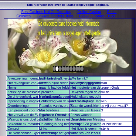
Klik hier voor info over de laatst toegevoegde pagina's.
Best Casinos Not On Gamstop
Online Casino
Beste
Goksites
Gokken Zonder Cruks
Gokken Zonder Cruks
Alverzoening... genade of misleiding?
Licht keert nooit terug
Wie ben ik?
Het “evangelie” van Judas
De werkelijke reden van Jezus' kruisdood
O Babylon, gij grote stad
Home
maar ik had de liefde niet...
Het mysterie van de zonen Gods
Kritiek op de Messias
Spreuken
Bewijzen tegen de evolutie
De drie-eenheid, wat is er mis mee?
Het kruis gepasseerd
Huichelaars gezocht
Openbaring in vogelvlucht
Het bedrog van de kankerbestrijding
Het raadsel van Jahweh
Overdenkingen
Reacties van lezers 2
Staat de wereldklok op vijf voor twaalf?
Een president voor Rome
Mijn belijdenis
Reacties van lezers 3
Het verval van de Evangelische Omroep
Reuzen in Genesis 6
Jezus weende
Waarop is ons doel gericht?
Zij hebben Mozes en de profeten
De afgewezen Messias
Bekeerde ex-moslims
De oorlog is nog niet voorbij
Evolutie? Ze geloven er zelf niet in!
Contact
Links
Het lijden is geen mysterie
De Nederlandse Bijbel Vervalsing
Ouders voor het gerecht
Reacties van lezers 1