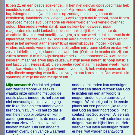
Ik ben 21 en een beetje zoekende... Ik ben niet gelovig opgevoed maar heb
inmiddels veel contact met het geloof. Mijn vriend zit bij een
baptistengemeente (waar ik soms op zondag ook mee ga naar de
kerkdienst). Inmiddels kan ik eigenlijk wel zeggen dat ik geloof, maar ik ben
opgevoed met de evolutietheorie en verder werd er niks verteld over het
geloof. Mijn ouders weten dat ik naar de kerk ben geweest, maar
reageerden niet echt fantastisch, desondanks blijf ik zoeken naar dé
waarheid, ik zit met wat moeilijke vragen, o.a. hoe weet je dat alles wat in de
bijbel staat, dat dat waar is? Hoe is de aarde ontstaan? Zijn er bewijzen of
moet je het gewoon aannemen? Ik wil eigenlijk zoveel mogelijk bewijs
vinden, ook mede voor mijn ouders. Zij zullen mij vragen stellen en dan wil ik
ze zo duidelijk mogelijk kunnen antwoorden. (Ook op de manier die zij aan
zullen nemen, d.m.v. bewijs dus) of ze het zullen aannemen?? Ik wil ze niet
bekeren, maar het is wel mijn keuze, wat mijn leven betreft. Ik hoop dat ik je
niet lastig val... (vrees ik altijd een beetje voor) maar misschien weet jij waar
ik iets kan vinden of heb jij antwoorden voor mij. Ik heb weinig mensen in
mijn directe omgeving waar ik zulke vragen aan kan stellen. Dus wacht ik in
spanning af of je me een mailtje stuurt.
Mijn antwoord:
Omdat het geloof
andersdenkenden kan overtuigen
een zeer persoonlijke zaak is
om zelf een direct verzoek aan God
waarbij onze omgang met God de
te richten om een antwoord te
eerste plaats inneemt is het voor mij
mogen vinden op de aanwezige
niet eenvoudig om de overtuiging
vragen. Want het gaat in de eerste
die ik zelf heb op een ander over te
plaats om een persoonlijke relatie
brengen. Natuurlijk is het zo dat je
met God en daar hoort ook bij: het
een hele hoop bijbelteksten kunt
contact met God zoeken. Alleen als
aandragen maar het is de mens zelf
de mens oprecht wil nadenken over
die voor zichzelf een keuze zal
datgene wat de bijbel leert en zich
moeten maken. Om een ander te
daarvan wil laten overtuigen zullen
kunnen overtuigen van de waarheid
er heel wat vragen beantwoord