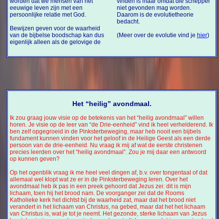
worden dat we mensen van het
vinden is maar omdat die schepper
eeuwige leven zijn met een
niet gevonden mag worden.
persoonlijke relatie met God.
Daarom is de evolutietheorie
bedacht.
Bewijzen geven voor de waarheid
van de bijbelse boodschap kan dus
(Meer over de evolutie vind je
hier
)
eigenlijk alleen als de gelovige de
Het “heilig” avondmaal.
Ik zou graag jouw visie op de betekenis van het “heilig avondmaal” willen
horen. Je visie op de leer van “de Drie-eenheid” vind ik heel verhelderend. Ik
ben zelf opgegroeid in de Pinksterbeweging, maar heb nooit een bijbels
fundament kunnen vinden voor het geloof in de Heilige Geest als een derde
persoon van de drie-eenheid. Nu vraag ik mij af wat de eerste christenen
precies leerden over het “heilig avondmaal”. Zou je mij daar een antwoord
op kunnen geven?
Op het ogenblik vraag ik me heel veel dingen af, b.v. over tongentaal of dat
allemaal wel klopt wat ze er in de Pinksterbeweging leren. Over het
avondmaal heb ik pas in een preek gehoord dat Jezus zei: dit is mijn
lichaam, toen hij het brood nam. De voorganger zei dat de Rooms
Katholieke kerk het dichtst bij de waarheid zat, maar dat het brood niet
verandert in het lichaam van Christus, na gebed, maar dat het het lichaam
van Christus is, wat je tot je neemt. Het gezonde, sterke lichaam van Jezus