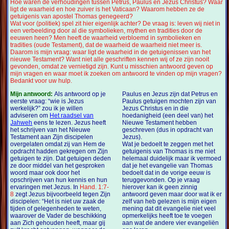
Hoe waren de verhoudingen tussen Petrus, Paulus en Jezus Christus? Waar
ligt de waarheid en hoe zuiver is het Vaticaan? Waarom hebben ze de
getuigenis van apostel Thomas genegeerd?
Wat voor (politiek) spel zit hier eigenlijk achter? De vraag is: leven wij niet in
een verbeelding door al die symbolieken, mythen en tradities door de
eeuwen heen? Men heeft de waarheid verbloemd in symbolieken en
tradities (oude Testament), dat de waarheid de waarheid niet meer is.
Daarom is mijn vraag: waar ligt de waarheid in de getuigenissen van het
nieuwe Testament? Want niet alle geschriften kennen wij of ze zijn nooit
gevonden, omdat ze vernietigd zijn. Kunt u misschien antwoord geven op
mijn vragen en waar moet ik zoeken om antwoord te vinden op mijn vragen?
Bedankt voor uw hulp.
Mijn antwoord:
Als antwoord op je
Paulus en Jezus zijn dat Petrus en
eerste vraag: “wie is Jezus
Paulus getuigen mochten zijn van
werkelijk?” zou ik je willen
Jezus Christus en in die
adviseren om
Het raadsel van
hoedanigheid (een deel van) het
Jahweh
eens te lezen. Jezus heeft
Nieuwe Testament hebben
het schrijven van het Nieuwe
geschreven (dus in opdracht van
Testament aan Zijn discipelen
Jezus).
overgelaten omdat zij van Hem de
Wat je bedoelt te zeggen met het
opdracht hadden gekregen om Zijn
getuigenis van Thomas is me niet
getuigen te zijn. Dat getuigen deden
helemaal duidelijk maar ik vermoed
ze door middel van het gesproken
dat je het evangelie van Thomas
woord maar ook door het
bedoelt dat in de vorige eeuw is
opschrijven van hun kennis en hun
teruggevonden. Op je vraag
ervaringen met Jezus. In
Hand. 1:7-
hierover kan ik geen zinnig
8
zegt Jezus bijvoorbeeld tegen Zijn
antwoord geven maar door wat ik er
discipelen: “Het is niet uw zaak de
zelf van heb gelezen is mijn eigen
tijden of gelegenheden te weten,
mening dat dit evangelie niet veel
waarover de Vader de beschikking
opmerkelijks heeft toe te voegen
aan Zich gehouden heeft, maar gij
aan wat de andere vier evangeliën