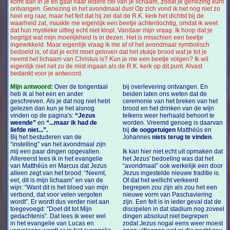
komt dan in je en gaat naar iedere cel van je lichaam, zodat je genezing kunt
ontvangen. Genezing in het avondmaal dus! Op zich vond ik het nog niet zo
heel erg raar, maar het feit dat hij zei dat de R.K. kerk het dichtst bij de
waarheid zat, maakte me eigenlijk een beetje achterdochtig, omdat ik weet
dat hun mystieke uitleg echt niet klopt. Vandaar mijn vraag. Ik hoop dat je
begrijpt wat mijn moeilijkheid is in dezen. Het is misschien een beetje
ingewikkeld. Maar eigenlijk vraag ik me af of het avondmaal symbolisch
bedoeld is, of dat je echt moet geloven dat het stukje brood wat je tot je
neemt het lichaam van Christus is? Kun je me een beetje volgen? Ik wil
eigenlijk niet net zo de mist ingaan als de R.K. kerk op dit punt. Alvast
bedankt voor je antwoord.
Mijn antwoord:
Over de tongentaal
bij overlevering ontvangen. En
heb ik al het een en ander
beiden laten ons weten dat de
geschreven. Als je dat nog niet hebt
ceremonie van het breken van het
gelezen dan kun je het alsnog
brood en het drinken van de wijn
vinden op de pagina's:
“Jezus
telkens weer herhaald behoort te
weende”
en
“...maar ik had de
worden. Vreemd genoeg is daarvan
liefde niet...”.
bij
de ooggetuigen
Matthéüs en
Bij het bestuderen van de
Johannes
niets terug te vinden
.
“instelling” van het avondmaal zijn
mij een paar dingen opgevallen.
Ik kan hier niet echt uit opmaken dat
Allereerst lees ik in het evangelie
het Jezus' bedoeling was dat het
van Matthéüs en Marcus dat Jezus
“avondmaal” ook werkelijk een door
alleen zegt van het brood: “Neemt,
Jezus ingestelde nieuwe traditie is.
eet, dit is mijn lichaam” en van de
Of dat het wellicht verkeerd
wijn: “Want dit is het bloed van mijn
begrepen zou zijn als zou het een
verbond, dat voor velen vergoten
nieuwe vorm van Paschaviering
wordt”. Er wordt dus verder niet aan
zijn. Een feit is in ieder geval dat de
toegevoegd: “Doet dit tot Mijn
discipelen in dat stadium nog zoveel
gedachtenis”. Dat lees ik weer wel
dingen absoluut niet begrepen
in het evangelie van Lucas en
zodat Jezus nogal eens weer moest