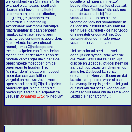
werkelijkheid van Christus is”. Het
occulte bindingen zijn met zo'n
evangelie van Jezus houdt zich
beetje alles wat maar los of vast zit,
daarom niet bezig met allerlei
naast al hun “heiligen” die ook nog
sacramenten, tradities, rituelen,
eens de aandacht bij Jezus
liturgieën, gelijkenissen en
vandaan halen, is het niet zo
kerkorden. Dat het “heilig
vreemd dat ook het “avondmaal” in
avondmaal” ook tot die kerkelijke
dat occulte instituut is vervallen tot
“sacramenten” is gaan behoren
een ritueel dat feitelijk de nadruk op
maakt dat het sowieso tot een
ons geestelijke contact met God
krachteloze vertoning is geworden.
vervangt door een mysterieuze
Jezus vierde het avondmaal
verandering van de materie.
namelijk
met Zijn discipelen
en
echte discipelen van Jezus behoren
Het avondmaal heeft dus wel
tot een heel ander niveau dan de
degelijk een symbolische waarde
modale kerkganger die tijdens de
die, zoals Jezus dat zelf aan Zijn
preek moeite moet doen om de
discipelen uitlegde, tot doel heeft de
ogen open te houden. Het
aandacht op Jezus te richten én op
“christendom” is daarom niet veel
Zijn offer. Dat besef kan onze
meer dan een aanfluiting
omgang met Hem verdiepen en dat
vergeleken met wat Jezus voor
laatste is nu precies waar alles in
ogen stond toen Hij Zijn discipelen
het evangelie op is gericht. Het gaat
onderricht gaf in de dingen die
dus niet om dat beetje voedsel dat
boven zijn. Over die discipelen zei
de maag vult maar om de liefde voor
Jezus in
Johannes 17:6
: “Ik heb Uw
Jezus die het hart omhult.