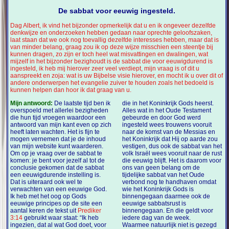
De sabbat voor eeuwig ingesteld.
Dag Albert, ik vind het bijzonder opmerkelijk dat u en ik ongeveer dezelfde
denkwijze en onderzoeken hebben gedaan naar oprechte geloofszaken,
laat staan dat we ook nog toevallig dezelfde interesses hebben, maar dat is
van minder belang, graag zou ik op deze wijze misschien een steentje bij
kunnen dragen, zo zijn er toch heel wat misvattingen en dwalingen, wat
mijzelf in het bijzonder bezighoudt is de sabbat die voor eeuwigdurend is
ingesteld, ik heb mij hierover zeer veel verdiept, mijn vraag is of dit u
aanspreekt en zoja: wat is uw Bijbelse visie hierover, en mocht ik u over dit of
andere onderwerpen het evangelie zuiver te houden zoals het bedoeld is
kunnen helpen dan hoor ik dat graag van u.
Mijn antwoord:
De laatste tijd ben ik
die in het Koninkrijk Gods heerst.
overspoeld met allerlei bezigheden
Alles wat in het Oude Testament
die hun tijd vroegen waardoor een
gebeurde en door God werd
antwoord van mijn kant even op zich
ingesteld wees trouwens vooruit
heeft laten wachten. Het is fijn te
naar de komst van de Messias en
mogen vernemen dat je de inhoud
het Koninkrijk dat Hij op aarde zou
van mijn website kunt waarderen.
vestigen, dus ook de sabbat van het
Om op je vraag over de sabbat te
volk Israël wees vooruit naar de rust
komen: je bent voor jezelf al tot de
die eeuwig blijft. Het is daarom voor
conclusie gekomen dat de sabbat
ons van geen belang om de
een eeuwigdurende instelling is.
tijdelijke sabbat van het Oude
Dat is uiteraard ook wel te
verbond nog te handhaven omdat
verwachten van een eeuwige God.
wie het Koninkrijk Gods is
Ik heb met het oog op Gods
binnengegaan daarmee ook de
eeuwige principes op de site een
eeuwige sabbatsrust is
aantal keren de tekst uit
Prediker
binnengegaan. En die geldt voor
3:14
gebruikt waar staat: “Ik heb
iedere dag van de week.
ingezien, dat al wat God doet, voor
Waarmee natuurlijk niet is gezegd