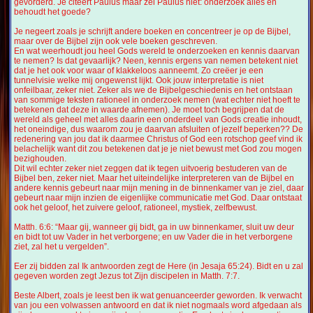
gevorderd. Je citeert Paulus maar zei Paulus niet: onderzoek alles en
behoudt het goede?
Je negeert zoals je schrijft andere boeken en concentreer je op de Bijbel,
maar over de Bijbel zijn ook vele boeken geschreven.
En wat weerhoudt jou heel Gods wereld te onderzoeken en kennis daarvan
te nemen? Is dat gevaarlijk? Neen, kennis ergens van nemen betekent niet
dat je het ook voor waar of klakkeloos aanneemt. Zo creëer je een
tunnelvisie welke mij ongewenst lijkt. Ook jouw interpretatie is niet
onfeilbaar, zeker niet. Zeker als we de Bijbelgeschiedenis en het ontstaan
van sommige teksten rationeel in onderzoek nemen (wat echter niet hoeft te
betekenen dat deze in waarde afnemen). Je moet toch begrijpen dat de
wereld als geheel met alles daarin een onderdeel van Gods creatie inhoudt,
het oneindige, dus waarom zou je daarvan afsluiten of jezelf beperken?? De
redenering van jou dat ik daarmee Christus of God een rotschop geef vind ik
belachelijk want dit zou betekenen dat je je niet bewust met God zou mogen
bezighouden.
Dit wil echter zeker niet zeggen dat ik tegen uitvoerig bestuderen van de
Bijbel ben, zeker niet. Maar het uiteindelijke interpreteren van de Bijbel en
andere kennis gebeurt naar mijn mening in de binnenkamer van je ziel, daar
gebeurt naar mijn inzien de eigenlijke communicatie met God. Daar ontstaat
ook het geloof, het zuivere geloof, rationeel, mystiek, zelfbewust.
Matth. 6:6: “Maar gij, wanneer gij bidt, ga in uw binnenkamer, sluit uw deur
en bidt tot uw Vader in het verborgene; en uw Vader die in het verborgene
ziet, zal het u vergelden”.
Eer zij bidden zal Ik antwoorden zegt de Here (in Jesaja 65:24). Bidt en u zal
gegeven worden zegt Jezus tot Zijn discipelen in Matth. 7:7.
Beste Albert, zoals je leest ben ik wat genuanceerder geworden. Ik verwacht
van jou een volwassen antwoord en dat ik niet nogmaals word afgedaan als