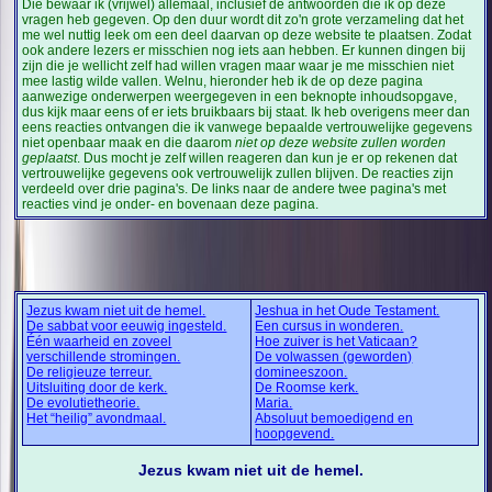
Die bewaar ik (vrijwel) allemaal, inclusief de antwoorden die ik op deze
vragen heb gegeven. Op den duur wordt dit zo'n grote verzameling dat het
me wel nuttig leek om een deel daarvan op deze website te plaatsen. Zodat
ook andere lezers er misschien nog iets aan hebben. Er kunnen dingen bij
zijn die je wellicht zelf had willen vragen maar waar je me misschien niet
mee lastig wilde vallen. Welnu, hieronder heb ik de op deze pagina
aanwezige onderwerpen weergegeven in een beknopte inhoudsopgave,
dus kijk maar eens of er iets bruikbaars bij staat. Ik heb overigens meer dan
eens reacties ontvangen die ik vanwege bepaalde vertrouwelijke gegevens
niet openbaar maak en die daarom
niet op deze website zullen worden
geplaatst
. Dus mocht je zelf willen reageren dan kun je er op rekenen dat
vertrouwelijke gegevens ook vertrouwelijk zullen blijven. De reacties zijn
verdeeld over drie pagina's. De links naar de andere twee pagina's met
reacties vind je onder- en bovenaan deze pagina.
Jezus kwam niet uit de hemel.
Jeshua in het Oude Testament.
De sabbat voor eeuwig ingesteld.
Een cursus in wonderen.
Één waarheid en zoveel
Hoe zuiver is het Vaticaan?
verschillende stromingen.
De volwassen (geworden)
De religieuze terreur.
domineeszoon.
Uitsluiting door de kerk.
De Roomse kerk.
De evolutietheorie.
Maria.
Het “heilig” avondmaal.
Absoluut bemoedigend en
hoopgevend.
Jezus kwam niet uit de hemel.