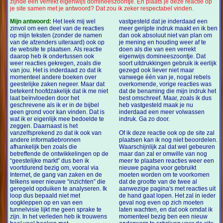
zijnde een verrekt eigenwijs domineeszoontje. En plaats je deze reactie op
je site samen met je antwoord? Dat zou ik zeker respectabel vinden.
Mijn antwoord:
Het leek mij wel
vastgesteld dat je inderdaad een
zinvol om een deel van de reacties
meer gerijpte indruk maakt en ik ben
op mijn teksten (zonder de namen
dan ook absoluut niet van plan om
van de afzenders uiteraard) ook op
je mening en houding weer af te
de website te plaatsen. Als reactie
doen als die van een verrekt
daarop heb ik ondertussen ook
eigenwijs domineeszoontje. Dat
weer reacties gekregen, zoals die
soort uitdrukkingen gebruik ik eerlijk
van jou. Het is inderdaad zo dat ik
gezegd ook liever niet maar
momenteel andere boeken over
vanwege één van je, nogal rebels
geestelijke zaken negeer. Maar dat
overkomende, vorige reacties was
betekent hoofdzakelijk dat ik me niet
dat de benaming die mijn indruk het
laat beïnvloeden door het
best omschreef. Maar, zoals ik dus
geschrevene als ik er in de bijbel
heb vastgesteld maak je nu
geen grond voor kan vinden. Dat is
inderdaad een meer volwassen
wat ik er eigenlijk mee bedoelde te
indruk. Ga zo door.
zeggen. Daarnaast is het
vanzelfsprekend zo dat ik ook van
Of ik deze reactie ook op de site zal
andere informatiebronnen
plaatsen kan ik nog niet beoordelen.
afhankelijk ben zoals die
Waarschijnlijk zal dat wel gebeuren
betreffende de ontwikkelingen op de
maar dan zal er omwille van nog
“geestelijke markt” dus ben ik
meer te plaatsen reacties weer een
voortdurend bezig om, vooral via
nieuwe pagina voor gebruikt
Internet, de gang van zaken en de
moeten worden om te voorkomen
telkens weer nieuwe “inzichten” die
dat de grootte van de twee al
geregeld opduiken te analyseren. Ik
aanwezige pagina's met reacties uit
loop dus bepaald niet met
de hand gaat lopen. Het zal in ieder
oogkleppen op en van een
geval nog even op zich moeten
tunnelvisie lijkt me geen sprake te
laten wachten, en dat ook omdat ik
zijn. In het verleden heb ik trouwens
momenteel bezig ben een nieuw