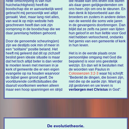
nette omschrijving is van hun
die relatie kan ons leven ook sturen
huichelachtigheid) heeft de
als daar geen gelijkgestemden om
boodschap die er aanvankelijk werd
ons heen zijn om ons te steunen. En
gebracht mij persoonlijk wel altijd
dan denk ik bijvoorbeeld aan die
geraakt. Veel, maar lang niet alles,
broeders en zusters in andere delen
van wat ik op mijn website heb
van de wereld die soms vele jaren
geschreven heeft dan ook zijn
in de gevangenis doorbrengen. Dan
oorsprong in de boodschap die we
blijkt dat ze zelfs na jaren van lijden
daar jarenlang hebben gehoord.
hun geloof in en hun liefde voor God
niet hebben verloochend, ondanks
Door de genoemde scheuring(en)
het gemis van een gemeente of kerk
zijn we destijds ook min of meer in
in hun leven.
een “solitaire” positie beland. Het
heeft mij geleerd dat dit op zichzelf
Het is in de eerste plaats onze
beslist geen ideale situatie is maar
persoonlijke omgang met God die
dat het toch altijd beter is dan verder
bepalend is voor ons geestelijk
te moeten leven met mensen in je
welzijn. En dan wil ik besluiten met
kerk of gemeente die er een eigen
de woorden van Paulus in
evangelie op na houden waarvoor
Colossenzen 3:2-3
waar hij schrijft:
de bijbel geen grond geeft. De
“Bedenkt de dingen, die boven zijn,
voortdurende conflictsituaties die
niet die op de aarde zijn. Want gij
daaruit voortkomen werken alleen
zijt gestorven en uw leven is
maar een hoop spanningen en strijd
verborgen met Christus
in God”.
De evolutietheorie.