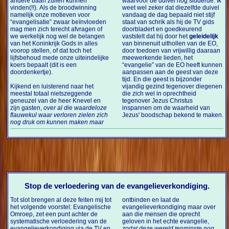
andere baan zullen kunnen
waarvoor de duivel nog sidderde. Ik
vinden(!!). Als de broodwinning
weet wel zeker dat diezelfde duivel
namelijk onze motieven voor
vandaag de dag bepaald niet stijf
“evangelisatie” zwaar beïnvloeden
staat van schrik als hij de TV gids
mag men zich terecht afvragen of
doorbladert en goedkeurend
we werkelijk nog wel de belangen
vaststelt dat hij door het
geleidelijk
van het Koninkrijk Gods in alles
van binnenuit uithollen van de EO,
voorop stellen, of dat toch het
door toedoen van vrijwillig daaraan
lijfsbehoud mede onze uiteindelijke
meewerkende lieden, het
koers bepaalt (dit is een
“evangelie” van de EO heeft kunnen
doordenkertje).
aanpassen aan de geest van deze
tijd. En die geest is bijzonder
Kijkend en luisterend naar het
vijandig gezind tegenover diegenen
meestal totaal nietszeggende
die zich wel in oprechtheid
geneuzel van de heer Knevel en
tegenover Jezus Christus
zijn gasten,
over al die waardeloze
inspannen om de waarheid van
flauwekul waar verloren zielen zich
Jezus' boodschap bekend te maken.
nog druk om kunnen maken maar
Stop de verloedering van de evangelieverkondiging.
Tot slot brengen al deze feiten mij tot
ontbinden en laat de
het volgende voorstel: Evangelische
evangelieverkondiging maar over
Omroep, zet een punt achter de
aan die mensen die oprecht
systematische verloedering van de
geloven in het echte evangelie,
evangelieverkondiging via de TV en
zodat deze wereld tenminste nog