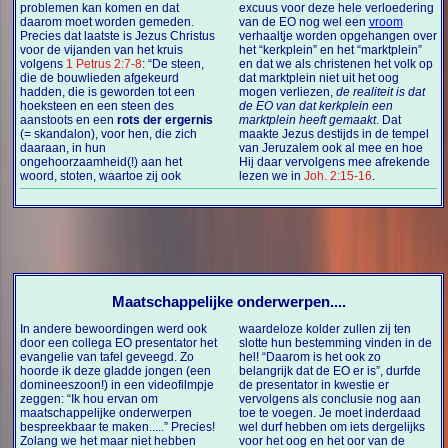
problemen kan komen en dat
excuus voor deze hele verloedering
daarom moet worden gemeden.
van de EO nog wel een
vroom
Precies dat laatste is Jezus Christus
verhaaltje worden opgehangen over
voor de vijanden van het kruis
het “kerkplein” en het “marktplein”
volgens
1 Petrus 2:7-8
: “De steen,
en dat we als christenen het volk op
die de bouwlieden afgekeurd
dat marktplein niet uit het oog
hadden, die is geworden tot een
mogen verliezen,
de realiteit is dat
hoeksteen en een steen des
de EO van dat kerkplein een
aanstoots en een
rots der ergernis
marktplein heeft gemaakt
. Dat
(= skandalon), voor hen, die zich
maakte Jezus destijds in de tempel
daaraan, in hun
van Jeruzalem ook al mee en hoe
ongehoorzaamheid(!) aan het
Hij daar vervolgens mee afrekende
woord, stoten, waartoe zij ook
lezen we in
Joh. 2:15-16
.
Maatschappelijke onderwerpen....
In andere bewoordingen werd ook
waardeloze kolder zullen zij ten
door een collega EO presentator het
slotte hun bestemming vinden in de
evangelie van tafel geveegd. Zo
hel! “Daarom is het ook zo
hoorde ik deze gladde jongen (een
belangrijk dat de EO er is”, durfde
domineeszoon!) in een videofilmpje
de presentator in kwestie er
zeggen: “Ik hou ervan om
vervolgens als conclusie nog aan
maatschappelijke onderwerpen
toe te voegen. Je moet inderdaad
bespreekbaar te maken.....” Precies!
wel durf hebben om iets dergelijks
Zolang we het maar niet hebben
voor het oog en het oor van de