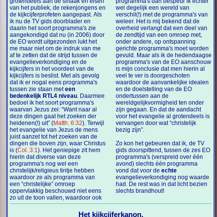
grotendeels aan de smaak en eisen
programma's dan bespeur ik echter
van het publiek, de rekenjongens en
wel degelijk een wereld van
de kijkcijferprofeten aangepast. Als
verschil(!) met de programma's van
ik nu de TV gids doorblader en
weleer. Het is mij bekend dat de
daarin het soort programma's zie
overheid verlangt dat een deel van
aangekondigd dat nu (in 2006) door
de zendtijd van een omroep met,
de EO wordt uitgezonden lukt het
onder andere, op ontspanning
me maar niet om de indruk van me
gerichte programma's moet worden
af te zetten dat de strijd tussen de
gevuld. Maar als ik de hedendaagse
evangelieverkondiging en de
programma's van de EO aanschouw
kijkcijfers in het voordeel van de
is mijn conclusie dat men hierin al
kijkcijfers is beslist. Met als gevolg
veel te ver is doorgeschoten
dat ik er nogal eens programma's
waardoor de aanvankelijke idealen
tussen zie staan met
een
en de doelstelling van de EO
bedenkelijk RTL4 niveau
. Daarmee
ondertussen aan de
bedoel ik het soort programma's
wereldgelijkvormigheid ten onder
waarvan Jezus zei: “Want naar al
zijn gegaan. En dat de aandacht
deze dingen gaat het zoeken der
voor het evangelie al grotendeels is
heidenen(!) uit” (
Matth. 6:32
). Terwijl
vervangen door wat “christelijk
het evangelie van Jezus de mens
bezig zijn”.
juist aanzet tot het zoeken van de
dingen die boven zijn, waar Christus
Zo kon het gebeuren dat ik, de TV
is (
Col. 3:1
). Het geniepige zit hem
gids doorspittend, tussen de zes EO
hierin dat diverse van deze
programma's (verspreid over één
programma's nog wel een
avond) slechts één programma
christelijk/religieus tintje hebben
vond dat voor de
echte
waardoor ze als programma van
evangelieverkondiging nog waarde
een “christelijke” omroep
had. De rest was in dat licht bezien
oppervlakkig beschouwd niet eens
slechts brandhout!
zo uit de toon vallen, waardoor ook
Het kijkcijferkanon.