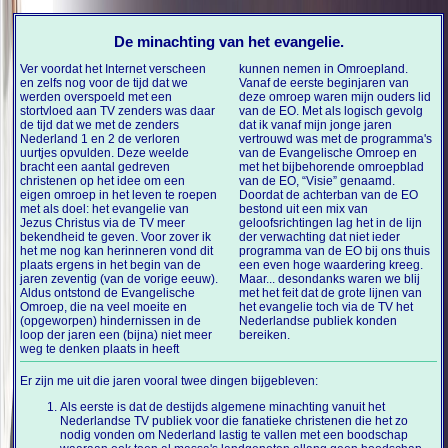
De minachting van het evangelie.
Ver voordat het Internet verscheen
kunnen nemen in Omroepland.
en zelfs nog voor de tijd dat we
Vanaf de eerste beginjaren van
werden overspoeld met een
deze omroep waren mijn ouders lid
stortvloed aan TV zenders was daar
van de EO. Met als logisch gevolg
de tijd dat we met de zenders
dat ik vanaf mijn jonge jaren
Nederland 1 en 2 de verloren
vertrouwd was met de programma's
uurtjes opvulden. Deze weelde
van de Evangelische Omroep en
bracht een aantal gedreven
met het bijbehorende omroepblad
christenen op het idee om een
van de EO, “Visie” genaamd.
eigen omroep in het leven te roepen
Doordat de achterban van de EO
met als doel: het evangelie van
bestond uit een mix van
Jezus Christus via de TV meer
geloofsrichtingen lag het in de lijn
bekendheid te geven. Voor zover ik
der verwachting dat niet ieder
het me nog kan herinneren vond dit
programma van de EO bij ons thuis
plaats ergens in het begin van de
een even hoge waardering kreeg.
jaren zeventig (van de vorige eeuw).
Maar... desondanks waren we blij
Aldus ontstond de Evangelische
met het feit dat de grote lijnen van
Omroep, die na veel moeite en
het evangelie toch via de TV het
(opgeworpen) hindernissen in de
Nederlandse publiek konden
loop der jaren een (bijna) niet meer
bereiken.
weg te denken plaats in heeft
Er zijn me uit die jaren vooral twee dingen bijgebleven:
Als eerste is dat de destijds algemene minachting vanuit het
Nederlandse TV publiek voor die fanatieke christenen die het zo
nodig vonden om Nederland lastig te vallen met een boodschap