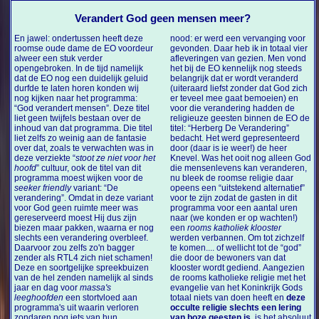
Verandert God geen mensen meer?
En jawel: ondertussen heeft deze
nood: er werd een vervanging voor
roomse oude dame de EO voordeur
gevonden. Daar heb ik in totaal vier
alweer een stuk verder
afleveringen van gezien. Men vond
opengebroken. In de tijd namelijk
het bij de EO kennelijk nog steeds
dat de EO nog een duidelijk geluid
belangrijk dat er wordt veranderd
durfde te laten horen konden wij
(uiteraard liefst zonder dat God zich
nog kijken naar het programma:
er teveel mee gaat bemoeien) en
“God verandert mensen”. Deze titel
voor die verandering hadden de
liet geen twijfels bestaan over de
religieuze geesten binnen de EO de
inhoud van dat programma. Die titel
titel: “Herberg De Verandering”
liet zelfs zo weinig aan de fantasie
bedacht. Het werd gepresenteerd
over dat, zoals te verwachten was in
door (daar is ie weer!) de heer
deze verziekte “
stoot ze niet voor het
Knevel. Was het ooit nog alleen God
hoofd
” cultuur, ook de titel van dit
die mensenlevens kan veranderen,
programma moest wijken voor de
nu bleek de roomse religie daar
seeker friendly
variant: “De
opeens een “uitstekend alternatief”
verandering”. Omdat in deze variant
voor te zijn zodat de gasten in dit
voor God geen ruimte meer was
programma voor een aantal uren
gereserveerd moest Hij dus zijn
naar (we konden er op wachten!)
biezen maar pakken, waarna er nog
een
rooms katholiek klooster
slechts een verandering overbleef.
werden verbannen. Om tot zichzelf
Daarvoor zou zelfs zo'n bagger
te komen.... of wellicht tot de “god”
zender als RTL4 zich niet schamen!
die door de bewoners van dat
Deze en soortgelijke spreekbuizen
klooster wordt gediend. Aangezien
van de hel zenden namelijk al sinds
de rooms katholieke religie met het
jaar en dag voor
massa's
evangelie van het Koninkrijk Gods
leeghoofden
een stortvloed aan
totaal niets van doen heeft en
deze
programma's uit waarin verloren
occulte religie slechts een lering
zondaren nog iets van hun
van boze geesten is
, is het absoluut