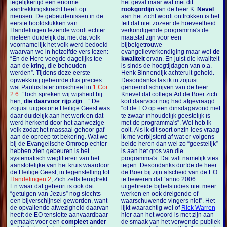
tegelijkertijd een enorme
het geval maar wat met dit
aantrekkingskracht heeft op
rookgordijn
van de heer K.
Nevel
mensen. De gebeurtenissen in de
aan het zicht wordt onttrokken is het
eerste hoofdstukken van
feit dat niet zozeer de hoeveelheid
Handelingen lezende wordt echter
verkondigende programma's de
meteen duidelijk dat met dat volk
maatstaf zijn voor een
voornamelijk het volk werd bedoeld
bijbelgetrouwe
waarvan we in hetzelfde vers lezen:
evangelieverkondiging maar wel
de
“En de Here voegde dagelijks toe
kwaliteit
ervan. En juist die kwaliteit
aan de kring, die behouden
is sinds de hoogtijdagen van o.a.
werden”. Tijdens deze eerste
Henk Binnendijk achteruit gehold.
opwekking gebeurde dus precies
Desondanks las ik in zojuist
wat Paulus later omschreef in
1 Cor.
genoemd schrijven van de heer
2:6
: “Toch spreken wij wijsheid bij
Knevel dat collega Ad de Boer zich
hen,
die daarvoor rijp zijn
....” De
kort daarvoor nog had afgevraagd
zojuist uitgestorte Heilige Geest was
“of de EO op een dinsdagavond niet
daar duidelijk aan het werk en dat
te zwaar inhoudelijk geestelijk is
werd herkend door het aanwezige
met de programma's”. Wel heb ik
volk zodat het massaal gehoor gaf
ooit. Als ik dit soort onzin lees vraag
aan de oproep tot bekering. Wat we
ik me verbijsterd af wat er volgens
bij de Evangelische Omroep echter
beide heren dan wel zo “geestelijk”
hebben zien gebeuren is het
is aan het gros van die
systematisch wegfilteren van het
programma's. Dat valt namelijk vies
aanstotelijke van het kruis waardoor
tegen. Desondanks durfde de heer
de Heilige Geest, in tegenstelling tot
de Boer bij zijn afscheid van de EO
Handelingen 2
, Zich zelfs terugtrekt.
te beweren dat “anno 2006
En waar dat gebeurt is ook dat
uitgebreide bijbelstudies niet meer
“getuigen van Jezus” nog slechts
werken en ook dreigende of
een bijverschijnsel geworden, want
waarschuwende vingers niet”. Het
de opvallende afwezigheid daarvan
lijkt waarachtig wel of
Rick Warren
heeft de EO tenslotte aanvaardbaar
hier aan het woord is met zijn aan
gemaakt voor een
compleet ander
de smaak van het verwende publiek