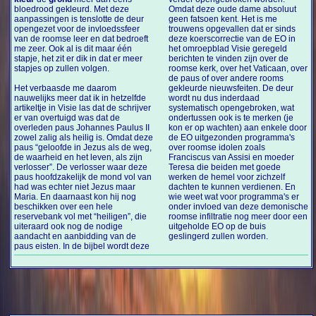
bloedrood gekleurd. Met deze
Omdat deze oude dame absoluut
aanpassingen is tenslotte de deur
geen fatsoen kent. Het is me
opengezet voor de invloedssfeer
trouwens opgevallen dat er sinds
van de roomse leer en dat bedroeft
deze koerscorrectie van de EO in
me zeer. Ook al is dit maar één
het omroepblad Visie geregeld
stapje, het zit er dik in dat er meer
berichten te vinden zijn over de
stapjes op zullen volgen.
roomse kerk, over het Vaticaan, over
de paus of over andere rooms
Het verbaasde me daarom
gekleurde nieuwsfeiten. De deur
nauwelijks meer dat ik in hetzelfde
wordt nu dus inderdaad
artikeltje in Visie las dat de schrijver
systematisch opengebroken, wat
er van overtuigd was dat de
ondertussen ook is te merken (je
overleden paus Johannes Paulus II
kon er op wachten) aan enkele door
zowel zalig als heilig is. Omdat deze
de EO uitgezonden programma's
paus “geloofde in Jezus als de weg,
over roomse idolen zoals
de waarheid en het leven, als zijn
Franciscus van Assisi en moeder
verlosser”. De verlosser waar deze
Teresa die beiden met goede
paus hoofdzakelijk de mond vol van
werken de hemel voor zichzelf
had was echter niet Jezus maar
dachten te kunnen verdienen. En
Maria. En daarnaast kon hij nog
wie weet wat voor programma's er
beschikken over een hele
onder invloed van deze demonische
reservebank vol met “heiligen”, die
roomse infiltratie nog meer door een
uiteraard ook nog de nodige
uitgeholde EO op de buis
aandacht en aanbidding van de
geslingerd zullen worden.
paus eisten. In de bijbel wordt deze