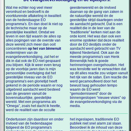
Wat me echter nog veel meer
geestenwereld en de invloed
verontrust en bedroeft is de
daarvan op de gang van zaken in
voortdurende aftakeling in kwaliteit
de natuurlijke wereld én de
van de hedendaagse EO
geestelijke strijd daartegen onder
programma's. En dan doel ik niet op
de aandacht gebracht. Dat is een
de technische maar op de
realiteit die in de leer van de
geestelijke kwaliteit. Omdat we
“traditionele” kerken niet aan de
leven in een tijd waarin de alles op
orde komt. Het was dan ook een
alles pogingen van de overste van
enorme opsteker dat deze realiteit
deze wereld zich meer dan ooit
door de EO destijds onder de
concentreren
op het van binnenuit
aandacht werd gebracht van TV
ondermijnen van de
kijkend Nederland. Ook aan de
evangelieverkondiging, zat het er
meeste programma's van Henk
dik in dat ook de EO niet gespaard
Binnendijk heb ik goede
zou blijven. Kijk ik weer even terug
herinneringen overgehouden. Het
op de voorbije jaren dan is mijn
was tenslotte wel te verwachten dat
persoonlijke overtuiging dat het
op dit alles reactie zou volgen vanuit
geestelijke niveau van de EO
het rijk van de satan. Een reactie die
programma's een glorietijd heeft
werd gecamoufleerd door het
gekend in de periode waarin er nog
bewust laag gehouden tempo
uitgebreid aandacht werd besteed
waarin de EO werd
aan de gevaren vanuit de
“gemoderniseerd” door de
bovennatuurlijke, geestelijke
binnengeslopen “nieuwe visies” op
wereld. Met een programma als
de evangelieverkondiging via de
“Omega”, zoals het dacht ik heette,
media.
werd de realiteit van de occulte
Ondertussen zijn daardoor en onder
het ingeslapen, traditionele EO
invloed van de hedendaagse
publiek niet snel alarm zal slaan.
tijdgeest de EO programma's
Beoordeel ik de inhoud van deze