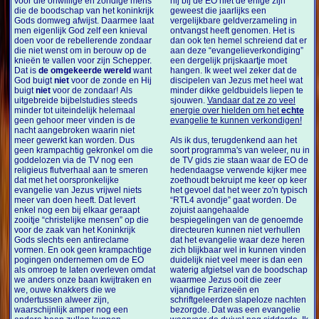
voor die onwillige en zondige mens
hij bij de EO niet de enige zijn
die de boodschap van het koninkrijk
geweest die jaarlijks een
Gods domweg afwijst. Daarmee laat
vergelijkbare geldverzameling in
men eigenlijk God zelf een knieval
ontvangst heeft genomen. Het is
doen voor de rebellerende zondaar
dan ook ten hemel schreiend dat er
die niet wenst om in berouw op de
aan deze “evangelieverkondiging”
knieën te vallen voor zijn Schepper.
een dergelijk prijskaartje moet
Dat is
de omgekeerde wereld
want
hangen. Ik weet wel zeker dat de
God buigt
niet
voor de zonde en Hij
discipelen van Jezus met heel wat
buigt
niet
voor de zondaar! Als
minder dikke geldbuidels liepen te
uitgebreide bijbelstudies steeds
sjouwen.
Vandaar dat ze zo veel
minder tot uiteindelijk helemaal
energie over hielden om het
echte
geen gehoor meer vinden is de
evangelie te kunnen verkondigen!
nacht aangebroken waarin niet
meer gewerkt kan worden. Dus
Als ik dus, terugdenkend aan het
geen krampachtig gekronkel om die
soort programma's van weleer, nu in
goddelozen via de TV nog een
de TV gids zie staan waar de EO de
religieus flutverhaal aan te smeren
hedendaagse verwende kijker mee
dat met het oorspronkelijke
zoethoudt bekruipt me keer op keer
evangelie van Jezus vrijwel niets
het gevoel dat het weer zo'n typisch
meer van doen heeft. Dat levert
“RTL4 avondje” gaat worden. De
enkel nog een bij elkaar geraapt
zojuist aangehaalde
zooitje “christelijke mensen” op die
bespiegelingen van de genoemde
voor de zaak van het Koninkrijk
directeuren kunnen niet verhullen
Gods slechts een antireclame
dat het evangelie waar deze heren
vormen. En ook geen krampachtige
zich blijkbaar wel in kunnen vinden
pogingen ondernemen om de EO
duidelijk niet veel meer is dan een
als omroep te laten overleven omdat
waterig afgietsel van de boodschap
we anders onze baan kwijtraken en
waarmee Jezus ooit die zeer
we, ouwe knakkers die we
vijandige Farizeeën en
ondertussen alweer zijn,
schriftgeleerden slapeloze nachten
waarschijnlijk amper nog een
bezorgde. Dat was een evangelie