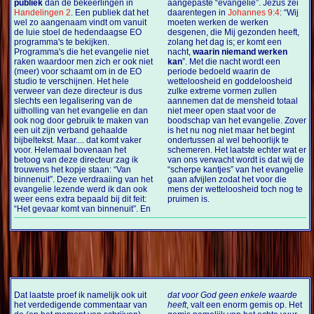
publiek
dan de bekeerlingen in
aangepaste “evangelie”. Jezus zei
Handelingen 2
. Een publiek dat het
daarentegen in
Johannes 9:4
: “Wij
wel zo aangenaam vindt om vanuit
moeten werken de werken
de luie stoel de hedendaagse EO
desgenen, die Mij gezonden heeft,
programma's te bekijken.
zolang het dag is; er komt een
Programma's die het evangelie niet
nacht,
waarin niemand werken
raken waardoor men zich er ook niet
kan
”. Met die nacht wordt een
(meer) voor schaamt om in de EO
periode bedoeld waarin de
studio te verschijnen. Het hele
wetteloosheid en goddeloosheid
verweer van deze directeur is dus
zulke extreme vormen zullen
slechts een legalisering van de
aannemen dat de mensheid totaal
uitholling van het evangelie en dan
niet meer open staat voor de
ook nog door gebruik te maken van
boodschap van het evangelie. Zover
een uit zijn verband gehaalde
is het nu nog niet maar het begint
bijbeltekst. Maar.... dat komt vaker
ondertussen al wel behoorlijk te
voor. Helemaal bovenaan het
schemeren. Het laatste echter wat er
betoog van deze directeur zag ik
van ons verwacht wordt is dat wij de
trouwens het kopje staan: “Van
“scherpe kantjes” van het evangelie
binnenuit”. Deze verdraaiing van het
gaan afvijlen zodat het voor die
evangelie lezende werd ik dan ook
mens der wetteloosheid toch nog te
weer eens extra bepaald bij dit feit:
pruimen is.
“Het gevaar komt van binnenuit”. En
Dat laatste proef ik namelijk ook uit
dat voor God geen enkele waarde
het verdedigende commentaar van
heeft
, valt een enorm gemis op. Het