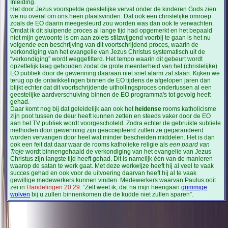
Inleiding.
Het door Jezus voorspelde geestelijke verval onder de kinderen Gods zien
we nu overal om ons heen plaatsvinden. Dat ook een christelijke omroep
zoals de EO daarin meegesleurd zou worden was dan ook te verwachten.
Omdat ik dit sluipende proces al lange tijd had opgemerkt en het bepaald
niet mijn gewoonte is om aan zoiets stilzwijgend voorbij te gaan is het nu
volgende een beschrijving van dit voortschrijdend proces, waarin de
verkondiging van het evangelie van Jezus Christus systematisch uit de
“verkondiging” wordt weggefilterd. Het tempo waarin dit gebeurt wordt
opzettelijk laag gehouden zodat de grote meerderheid van het (christelijke)
EO publiek door de gewenning daaraan niet snel alarm zal slaan. Kijken we
terug op de ontwikkelingen binnen de EO tijdens de afgelopen jaren dan
blijkt echter dat dit voortschrijdende uithollingsproces ondertussen al een
geestelijke aardverschuiving binnen de EO programma's tot gevolg heeft
gehad.
Daar komt nog bij dat geleidelijk aan ook het
heidense
rooms katholicisme
zijn poot tussen de deur heeft kunnen zetten en steeds vaker door de EO
aan het TV publiek wordt voorgeschoteld. Zodra echter de gebruikte subtiele
methoden door gewenning zijn geaccepteerd zullen ze gegarandeerd
worden vervangen door heel wat minder bescheiden middelen. Het is dan
ook een feit dat daar waar de rooms katholieke religie als
een paard van
Troje
wordt binnengehaald de verkondiging van het evangelie van Jezus
Christus zijn langste tijd heeft gehad. Dit is namelijk één van de manieren
waarop de satan te werk gaat. Met deze werkwijze heeft hij al veel te vaak
succes gehad en ook voor de uitvoering daarvan heeft hij al te vaak
gewillige medewerkers kunnen vinden. Medewerkers waarvan Paulus ooit
zei in
Handelingen 20:29
: “Zelf weet ik, dat na mijn heengaan
grimmige
wolven
bij u zullen binnenkomen die de kudde niet zullen sparen”.