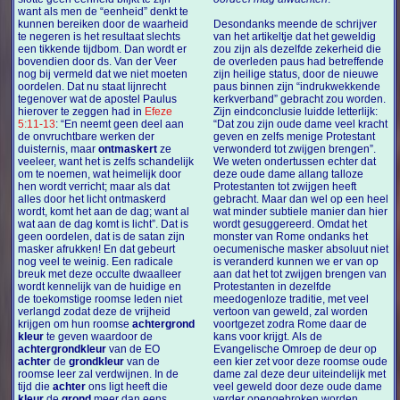
want als men de “eenheid” denkt te
kunnen bereiken door de waarheid
Desondanks meende de schrijver
te negeren is het resultaat slechts
van het artikeltje dat het geweldig
een tikkende tijdbom. Dan wordt er
zou zijn als dezelfde zekerheid die
bovendien door ds. Van der Veer
de overleden paus had betreffende
nog bij vermeld dat we niet moeten
zijn heilige status, door de nieuwe
oordelen. Dat nu staat lijnrecht
paus binnen zijn “indrukwekkende
tegenover wat de apostel Paulus
kerkverband” gebracht zou worden.
hierover te zeggen had in
Efeze
Zijn eindconclusie luidde letterlijk:
5:11-13
: “En neemt geen deel aan
“Dat zou zijn oude dame veel kracht
de onvruchtbare werken der
geven en zelfs menige Protestant
duisternis, maar
ontmaskert
ze
verwonderd tot zwijgen brengen”.
veeleer, want het is zelfs schandelijk
We weten ondertussen echter dat
om te noemen, wat heimelijk door
deze oude dame allang talloze
hen wordt verricht; maar als dat
Protestanten tot zwijgen heeft
alles door het licht ontmaskerd
gebracht. Maar dan wel op een heel
wordt, komt het aan de dag; want al
wat minder subtiele manier dan hier
wat aan de dag komt is licht”. Dat is
wordt gesuggereerd. Omdat het
geen oordelen, dat is de satan zijn
monster van Rome ondanks het
masker afrukken! En dat gebeurt
oecumenische masker absoluut niet
nog veel te weinig. Een radicale
is veranderd kunnen we er van op
breuk met deze occulte dwaalleer
aan dat het tot zwijgen brengen van
wordt kennelijk van de huidige en
Protestanten in dezelfde
de toekomstige roomse leden niet
meedogenloze traditie, met veel
verlangd zodat deze de vrijheid
vertoon van geweld, zal worden
krijgen om hun roomse
achtergrond
voortgezet zodra Rome daar de
kleur
te geven waardoor de
kans voor krijgt. Als de
achtergrondkleur
van de EO
Evangelische Omroep de deur op
achter
de
grondkleur
van de
een kier zet voor deze roomse oude
roomse leer zal verdwijnen. In de
dame zal deze deur uiteindelijk met
tijd die
achter
ons ligt heeft die
veel geweld door deze oude dame
kleur
de
grond
meer dan eens
verder opengebroken worden.