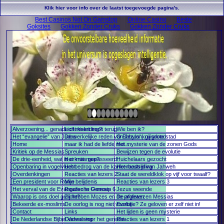
Klik hier voor info over de laatst toegevoegde pagina's.
Best Casinos Not On Gamstop
Online Casino
Beste
Goksites
Gokken Zonder Cruks
Gokken Zonder Cruks
Alverzoening... genade of misleiding?
Licht keert nooit terug
Wie ben ik?
Het “evangelie” van Judas
De werkelijke reden van Jezus' kruisdood
O Babylon, gij grote stad
Home
maar ik had de liefde niet...
Het mysterie van de zonen Gods
Kritiek op de Messias
Spreuken
Bewijzen tegen de evolutie
De drie-eenheid, wat is er mis mee?
Het kruis gepasseerd
Huichelaars gezocht
Openbaring in vogelvlucht
Het bedrog van de kankerbestrijding
Het raadsel van Jahweh
Overdenkingen
Reacties van lezers 2
Staat de wereldklok op vijf voor twaalf?
Een president voor Rome
Mijn belijdenis
Reacties van lezers 3
Het verval van de Evangelische Omroep
Reuzen in Genesis 6
Jezus weende
Waarop is ons doel gericht?
Zij hebben Mozes en de profeten
De afgewezen Messias
Bekeerde ex-moslims
De oorlog is nog niet voorbij
Evolutie? Ze geloven er zelf niet in!
Contact
Links
Het lijden is geen mysterie
De Nederlandse Bijbel Vervalsing
Ouders voor het gerecht
Reacties van lezers 1