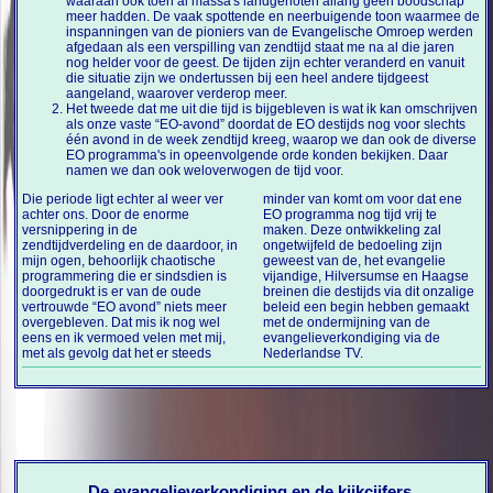
waaraan ook toen al massa's landgenoten allang geen boodschap
meer hadden. De vaak spottende en neerbuigende toon waarmee de
inspanningen van de pioniers van de Evangelische Omroep werden
afgedaan als een verspilling van zendtijd staat me na al die jaren
nog helder voor de geest. De tijden zijn echter veranderd en vanuit
die situatie zijn we ondertussen bij een heel andere tijdgeest
aangeland, waarover verderop meer.
Het tweede dat me uit die tijd is bijgebleven is wat ik kan omschrijven
als onze vaste “EO-avond” doordat de EO destijds nog voor slechts
één avond in de week zendtijd kreeg, waarop we dan ook de diverse
EO programma's in opeenvolgende orde konden bekijken. Daar
namen we dan ook weloverwogen de tijd voor.
Die periode ligt echter al weer ver
minder van komt om voor dat ene
achter ons. Door de enorme
EO programma nog tijd vrij te
versnippering in de
maken. Deze ontwikkeling zal
zendtijdverdeling en de daardoor, in
ongetwijfeld de bedoeling zijn
mijn ogen, behoorlijk chaotische
geweest van de, het evangelie
programmering die er sindsdien is
vijandige, Hilversumse en Haagse
doorgedrukt is er van de oude
breinen die destijds via dit onzalige
vertrouwde “EO avond” niets meer
beleid een begin hebben gemaakt
overgebleven. Dat mis ik nog wel
met de ondermijning van de
eens en ik vermoed velen met mij,
evangelieverkondiging via de
met als gevolg dat het er steeds
Nederlandse TV.
De evangelieverkondiging en de kijkcijfers.