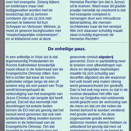
over het evangelie. Zolang kijkers
Hemelse Rechter (en dat is Jezus)
en luisteraars maar niet
uit te kramen. Want waar dit gladde
lastiggevallen worden met de
praatje namelijk op neerkomt is dat
boodschap dat zij verloren
het evangelie compleet is
zondaren zijn als zij zich niet
vervangen door een inhoudloze
wensen te bekeren tot hun
tijdverspilling, die mensen
Schepper en Verlosser. Welnee, je
rechtstreeks naar de hel verwijst.
moet ze gewoon bezighouden met
Wie zich daaraan schuldig maakt
“maatschappelijke onderwerpen”,
staat schuldig tegenover de
en al kibbelend over al deze
Hemelse Rechter!
De onheilige paus.
In een artikeltje in Visie las ik dat
gewoonte ronduit
afgoderij
tegenwoordig Protestanten én
genoemd. Door in aanbidding neer
Rooms Katholieken broederlijk
te knielen voor afbeeldingen van
naast elkaar in de ledenraad van de
deze en dergelijke nepheiligen
Evangelische Omroep zitten. Een
maakte hij zich schuldig aan
feit is echter dat waar de rooms
dezelfde afgoderij als die waarvoor
katholieke religie langs de één of
het volk Israël vele malen streng
andere weg als een paard van Troje
werd gewaarschuwd (en gestraft).
wordt binnengehaald de
Dan is het ook nog eens zo dat in de
verkondiging van het evangelie van
roomse dwaalleer het offer van
Jezus Christus zijn langste tijd heeft
Jezus op Golgotha niet voldoende
gehad. Dat wil dus kennelijk niet
wordt geacht voor de verlossing van
doordringen tot enkele lieden
de mens en dat om die reden de
binnen de EO met als gevolg dat het
hemel behoort te worden verdiend
besluit werd genomen dat ook niet-
met goede werken. Als deze
protestanten zitting moeten kunnen
zogenaamde goede werken
nemen in de ledenraad van de
dáárvoor moeten dienen hebben ze
Evangelische Omroep. Om dat
uitsluitend tot gevolg dat men uit
mogelijk te maken werd door het
eigenbelang bezig is de hemel te