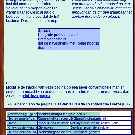
laat dat maar aan de andere
kan proeven dat de boodschap van
“religieuze” omroepen over. Die
Jezus Christus onmetelijk veel meer
waren daar sowieso al aardig
inhoudt dan de dingen waarnaar het
bedreven in, lang voordat de EO
zoeken der heidenen uitgaat.
bestond. Dus laat deze omroep
Spreuk:
Het grote probleem van het
Protestantisme is
dat de navelstreng met Rome nooit is
doorgeknipt.
P.S.
Mocht je de inhoud van deze pagina op een meer conventionele manier
onder de aandacht van andere belangstellenden willen brengen, wees dan
zo vrij en
print deze pagina
.
>> Je bent nu op de pagina: '
Het verval van de Evangelische Omroep.
' <<
Alverzoening... genade of misleiding?
Licht keert nooit terug
Wie ben ik?
Het “evangelie” van Judas
De werkelijke reden van Jezus' kruisdood
O Babylon, gij grote stad
Home
maar ik had de liefde niet...
Het mysterie van de zonen Gods
Kritiek op de Messias
Spreuken
Bewijzen tegen de evolutie
De drie-eenheid, wat is er mis mee?
Het kruis gepasseerd
Huichelaars gezocht