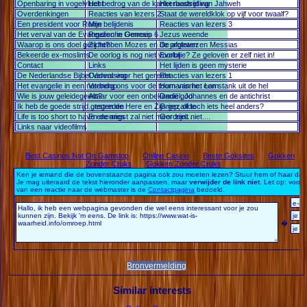
Openbaring in vogelvlucht
Het bedrog van de kankerbestrijding
Het raadsel van Jahweh
Overdenkingen
Reacties van lezers 2
Staat de wereldklok op vijf voor twaalf?
Een president voor Rome
Mijn belijdenis
Reacties van lezers 3
Het verval van de Evangelische Omroep
Reuzen in Genesis 6
Jezus weende
Waarop is ons doel gericht?
Zij hebben Mozes en de profeten
De afgewezen Messias
Bekeerde ex-moslims
De oorlog is nog niet voorbij
Evolutie? Ze geloven er zelf niet in!
Contact
Links
Het lijden is geen mysterie
De Nederlandse Bijbel Vervalsing
Ouders voor het gerecht
Reacties van lezers 1
Het evangelie in een notendop
Verberg ons voor de toorn van het Lam
Humanisme: een stank uit de hel
Wie is jouw geleidegeest?
Altaar voor een onbekende god
Daniël, Johannes en de antichrist
Ik heb de goede strijd gestreden
...tegen de Here en Zijn gezalfde
Griep, of toch iets heel anders?
Life is too short to have enemies
En de angst zal niet meer zijn...
Oordeelt niet....
Links naar videofilms
Bronvermelding
Similar interests