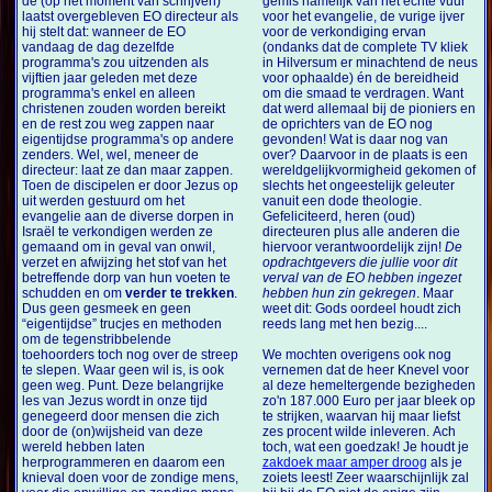
de (op het moment van schrijven)
gemis namelijk van het echte vuur
laatst overgebleven EO directeur als
voor het evangelie, de vurige ijver
hij stelt dat: wanneer de EO
voor de verkondiging ervan
vandaag de dag dezelfde
(ondanks dat de complete TV kliek
programma's zou uitzenden als
in Hilversum er minachtend de neus
vijftien jaar geleden met deze
voor ophaalde) én de bereidheid
programma's enkel en alleen
om die smaad te verdragen. Want
christenen zouden worden bereikt
dat werd allemaal bij de pioniers en
en de rest zou weg zappen naar
de oprichters van de EO nog
eigentijdse programma's op andere
gevonden! Wat is daar nog van
zenders. Wel, wel, meneer de
over? Daarvoor in de plaats is een
directeur: laat ze dan maar zappen.
wereldgelijkvormigheid gekomen of
Toen de discipelen er door Jezus op
slechts het ongeestelijk geleuter
uit werden gestuurd om het
vanuit een dode theologie.
evangelie aan de diverse dorpen in
Gefeliciteerd, heren (oud)
Israël te verkondigen werden ze
directeuren plus alle anderen die
gemaand om in geval van onwil,
hiervoor verantwoordelijk zijn!
De
verzet en afwijzing het stof van het
opdrachtgevers die jullie voor dit
betreffende dorp van hun voeten te
verval van de EO hebben ingezet
schudden en om
verder te trekken
.
hebben hun zin gekregen
. Maar
Dus geen gesmeek en geen
weet dit: Gods oordeel houdt zich
“eigentijdse” trucjes en methoden
reeds lang met hen bezig....
om de tegenstribbelende
toehoorders toch nog over de streep
We mochten overigens ook nog
te slepen. Waar geen wil is, is ook
vernemen dat de heer Knevel voor
geen weg. Punt. Deze belangrijke
al deze hemeltergende bezigheden
les van Jezus wordt in onze tijd
zo'n 187.000 Euro per jaar bleek op
genegeerd door mensen die zich
te strijken, waarvan hij maar liefst
door de (on)wijsheid van deze
zes procent wilde inleveren. Ach
wereld hebben laten
toch, wat een goedzak! Je houdt je
herprogrammeren en daarom een
zakdoek maar amper droog
als je
knieval doen voor de zondige mens,
zoiets leest! Zeer waarschijnlijk zal