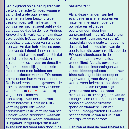
Terugkijkend op de beginjaren van
bestemd zijn”.
de Evangelische Omroep waarin er
vanuit het grote publiek een
Als al deze vijanden van het
algemene afkeer bestond tegen
evangelie, in allerlei soorten en
deze omroep valt me het schrille
maten en met uiteenlopende
contrast op met het soort publiek dat
politieke en religieuze
vandaag de dag bij de heer Andries
overtuigingen, door hun
Knevel, het kijkcijferkanon van deze
aanwezigheid in de EO studio laten
geknevelde EO, aanschuift voor een
blijken met het imago van de EO
zoveelste praatje over van alles en
nauwelijks nog moeite te hebben is
nog wat. En dan heb ik het nu eens
duidelijk het aanstotelijke van de
niet over de inhoud daarvan maar
boodschap die aanvankelijk door de
over het niet weg te moffelen feit dat
EO werd uitgedragen in de
politici, religieuze kopstukken,
afgelopen jaren systematisch
entertainers, schrijvers en dergelijke
weggefilterd. Met als gevolg dat
figuren er kennelijk geen enkele
deze, door de inspanningen van
moeite meer mee hebben om
zekere binnengeslopen lieden,
van
zonder schroom voor de EO camera
binnenuit
uitgeholde omroep er
en microfoon hun verhaal te doen.
tegenwoordig voor deze goddeloze
Dat is wel eens anders geweest! Het
wereld weer helemaal mee door
doet me denken aan een zinsnede
kan. Een EO die toegankelijk is
van Paulus in
Gal. 5:11
waar Hij
gemaakt voor hetzelfde soort
zegt: “Dan is immers het
mensen dat in de beginjaren van de
aanstotelijke van het kruis van
Evangelische Omroep de neus nog
kracht beroofd”. Het in de NBG
ophaalde voor die “irritante
vertaling gebruikte woord
godsdienstfanaten”. Een van
aanstotelijke
is de vertaling van het
binnenuit leeggevreten EO waarin
Griekse woord
skandalon
waarvan
het aanstotelijke van het kruis nu
het Nederlandse woord
schandaal
van zijn kracht is beroofd.
is afgeleid. In figuurlijke zin is een
skandalon iets waar men door in de
Dan kan er door de heer Knevel als