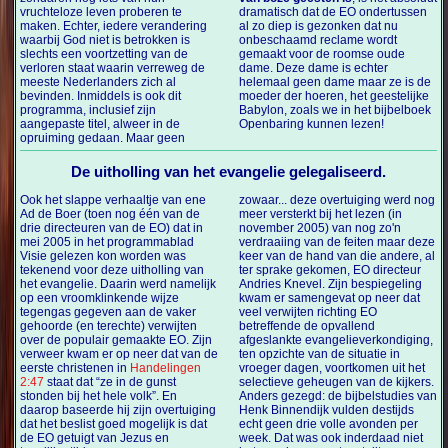
vruchteloze leven proberen te
dramatisch dat de EO ondertussen
maken. Echter, iedere verandering
al zo diep is gezonken dat nu
waarbij God niet is betrokken is
onbeschaamd reclame wordt
slechts een voortzetting van de
gemaakt voor de roomse oude
verloren staat waarin verreweg de
dame. Deze dame is echter
meeste Nederlanders zich al
helemaal geen dame maar ze is de
bevinden. Inmiddels is ook dit
moeder der hoeren, het geestelijke
programma, inclusief zijn
Babylon, zoals we in het bijbelboek
aangepaste titel, alweer in de
Openbaring kunnen lezen!
opruiming gedaan. Maar geen
De uitholling van het evangelie gelegaliseerd.
Ook het slappe verhaaltje van ene
zowaar... deze overtuiging werd nog
Ad de Boer (toen nog één van de
meer versterkt bij het lezen (in
drie directeuren van de EO) dat in
november 2005) van nog zo'n
mei 2005 in het programmablad
verdraaiing van de feiten maar deze
Visie gelezen kon worden was
keer van de hand van die andere, al
tekenend voor deze uitholling van
ter sprake gekomen, EO directeur
het evangelie. Daarin werd namelijk
Andries Knevel. Zijn bespiegeling
op een vroomklinkende wijze
kwam er samengevat op neer dat
tegengas gegeven aan de vaker
veel verwijten richting EO
gehoorde (en terechte) verwijten
betreffende de opvallend
over de populair gemaakte EO. Zijn
afgeslankte evangelieverkondiging,
verweer kwam er op neer dat van de
ten opzichte van de situatie in
eerste christenen in
Handelingen
vroeger dagen, voortkomen uit het
2:47
staat dat “ze in de gunst
selectieve geheugen van de kijkers.
stonden bij het hele volk”. En
Anders gezegd: de bijbelstudies van
daarop baseerde hij zijn overtuiging
Henk Binnendijk vulden destijds
dat het beslist goed mogelijk is dat
echt geen drie volle avonden per
de EO getuigt van Jezus en
week. Dat was ook inderdaad niet