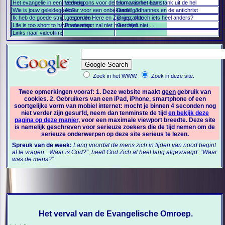
Het evangelie in een notendop
Verberg ons voor de toorn van het Lam
Humanisme: een stank uit de hel
Wie is jouw geleidegeest?
Altaar voor een onbekende god
Daniël, Johannes en de antichrist
Ik heb de goede strijd gestreden
...tegen de Here en Zijn gezalfde
Griep, of toch iets heel anders?
Life is too short to have enemies
En de angst zal niet meer zijn...
Oordeelt niet....
Links naar videofilms
Zoek in het WWW.
Zoek in deze site.
Twee opmerkingen vooraf: 1. Deze website maakt
geen
gebruik van
cookies. 2. Gebruikers van een iPad, iPhone, smartphone of een
soortgelijke vorm van mobiel internet: mocht je binnen 4 seconden nog
niet verder zijn gesurfd, neem dan tenminste de tijd
en bekijk deze
pagina op deze manier
, voor een maximale viewport breedte. Deze site
is namelijk geschreven voor serieuze zoekers die de tijd nemen om de
serieuze onderwerpen op deze site serieus te lezen.
Spreuk van de week:
Lang voordat de mens zich in tijden van nood begint
af te vragen: “Waar is God?”, heeft God Zich al heel lang afgevraagd: “Waar
was de mens?”
Het verval van de Evangelische Omroep.