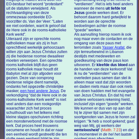
EO-bestuur het woord “protestant”
“verdienen”. Het is iets heel anders
uit de statuten verwijderd. Als
wanneer de mens
uit liefde tot
rechtvaardiging van deze
Jezus
goede werken doet. Er
ommezwaai oordeelde EO-
behoort daarom hard getwijfeld te
voorzitter ds. Van der Veer: “Laten
worden aan de oprechte
we niet oordelen, want ik geloof dat
bedoelingen achter de roomse
de Here ook in de rooms-katholieke
“goede” werken.
Kerk werkt”.
Als aanvulling hierop noem ik ook
Uiteraard zijn er oprechte rooms
nog maar even de contacten en de
katholieken maar als zij in hun
omgang van deze paus met
oprechtheid werkelijk gehoorzaam
terroristen zoals
Yasser Arafat
, die
willen zijn aan Jezus Christus zullen
zijn terreurbewind in Libanon
zij die heidense roomse dwaalleer
destijds met medeweten en
moeten verwerpen. Een oprechte
goedkeuring van deze paus kon
rooms katholiek blijft dus geen
uitvoeren. Er
kleefde dus bloed
aan
rooms katholiek maar houdt dit
de handen van deze kerkvorst! Vat
Babylon met al zijn afgoden voor
ik nu de “verdiensten” van de
gezien. Deze van oorsprong
overleden paus samen dan stel ik
heidense religie dient namelijk,
alleen maar vast dat zijn woorden
ondanks het opgezette christelijke
en daden niets maar dan ook niets
masker,
een heel andere Jezus
. De
van doen hadden met het evangelie
verkondiging “dat de Here ook in de
van Jezus Christus. En dat hij met
rooms-katholieke Kerk werkt” is niet
andere verlossers rekening hield,
veel anders dan een rookgordijn
inclusief zijn eigen “goede” werken.
waarachter zich het proces
We kunnen er dus van op aan dat
schuilhoudt van het telkens met
hij te zijner tijd samen met zijn
kleine stapjes opschuiven richting
soortgenoten van Jezus te horen zal
een monsterverbond met de roomse
krijgen: “Ik heb u nooit gekend; gaat
kerk. Dat proces heet trouwens
weg van Mij, gij werkers der
oecumene en houdt in dat er naar
wetteloosheid
” (
Matth. 7:23
) en
dat
een eenheid wordt gestreefd die ten
hij momenteel in de hel het laatste
slotte geen eenheid blijkt te zijn
oordeel mag afwachten
.