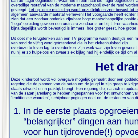
dan de “lager opgeleiden”. Waarmee in één haal die “lager opgeleiden” a
overtollige restafval van de moderne maatschappij over de rand worde
geveegd.
Let op: deze misleiding wordt opzettelijk en zeer bewust tot 
algemeen aanvaarde maatstaf verheven!
Het voorgaande heeft echter 
zien dat een zondaar ondanks zijn/haar hoge maatschappelijke positie
“hoge” opleiding gewoon een ordinaire zondaar is en blijft. Een waarheid
bijna dagelijks wordt bevestigd is immers: hoe groter geest, hoe groter
Dit doet me terugdenken aan een TV programma waarin destijds een 
fouten te overdenken. Met berouw in zijn stem gaf hij toe dat hij zijn vr
van rond de vijftig werd geïnterviewd die in het ziekenhuisbed zijn
en kinderen veel te weinig aandacht had gegeven. Waarop hij het vaste
overbezette leven lag te overdenken. Zijn werk was zijn leven geweest
nu hij er zo hulpeloos en zwaar ziek bijlag had hij eindelijk de tijd om al 
Het dra
Deze kinderroof wordt vol overgave mogelijk gemaakt door een goddel
regering die de plannen van de satan om de jeugd in zijn greep te krijg
slaafs uitwerkt en in praktijk brengt. Een regering die, na zich in opdrac
van de satan jarenlang te hebben ingespannen voor het ontwrichten va
“traditionele waarden”, schijnbaar pogingen doet om de restanten van d
In de eerste plaats opgroei
“belangrijker” dingen aan hun
voor hun tijdrovende(!) opvoe