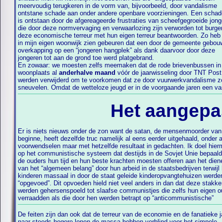
meervoudig terugkeren in de vorm van, bijvoorbeeld, door vandalisme
ontstane schade aan onder andere openbare voorzieningen. Een schad
is ontstaan door de afgereageerde frustraties van scheefgegroeide jon
die door deze normvervaging en verwaarlozing zijn verworden tot burge
deze economische terreur met hun eigen terreur beantwoorden. Zo heb 
in mijn eigen woonwijk zien gebeuren dat een door de gemeente gebo
overkapping op een “jongeren hangplek” als dank daarvoor door deze
jongeren tot aan de grond toe werd platgebrand.
En zowaar: we moesten zelfs meemaken dat de rode brievenbussen in
woonplaats al
anderhalve maand
vóór de jaarwisseling door TNT Post
werden verwijderd om te voorkomen dat ze door vuurwerkvandalisme 
sneuvelen. Omdat de wetteloze jeugd er in de voorgaande jaren een va
Het aangep
Er is niets nieuws onder de zon want de satan, de mensenmoorder van
opvattingen. Nu dit communistische systeem schijnbaar zijn langste 
beginne, heeft dezelfde truc namelijk al eens eerder uitgehaald, onder 
heeft gehad is het echter in een andere vorm weer opgedoken. Maar d
voorwendselen maar met hetzelfde resultaat in gedachten. Ik doel hie
op het communistische systeem dat destijds in de Sovjet Unie bepaald
de ouders hun tijd en hun beste krachten moesten offeren aan het dien
van het “algemeen belang” door hun arbeid in de staatsbedrijven terwijl
kinderen massaal in door de staat geleide kinderopvangtehuizen werde
“opgevoed”. Dit opvoeden hield niet veel anders in dan dat deze stakke
werden gehersenspoeld tot slaafse communistjes die zelfs hun eigen 
verraadden als die door hen werden betrapt op “anticommunistische”
De feiten zijn dan ook dat de terreur van de economie en de fanatieke 
naar steeds hogere lonen de massa hebben verblind voor het simpele