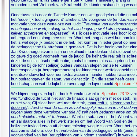
gezonde tucht!! Ik las zelfs ergens dat kindermishandeling allang is
verboden in het Wetboek van Strafrecht. Die kindermishandeling was d
Ondertussen is door de Tweede Kamer een wet goedgekeurd die nu oo
het “ouderlijk tuchtigingsrecht” afrekent. De voorgewende (en dus valse
motivatie voor deze wetteloze wet luidt: “
Preventie van kindermishande
is onbegonnen werk, zolang we het alledaagse geweld als opvoedingsm
blijven accepteren en toepassen
”. Als ik deze motivatie lees hoor ik op
achtergrond een slang mee sissen. Want het mag dan wel humaan kli
het is wel degelijk bedacht in de hel
. Het komt er in ieder geval op neer
de pedagogische tik strafbaar is gemaakt. Dat is het begin van het ein
Jan Kweetnergensvan in zijn onnozelheid maar denken dat die overhei
zo geweldig goed voorheeft met de jeugd. De keiharde realiteit is echte
dezelfde socialistische ratten die, zoals hierboven al is aangetoond, de
kinderen bij de (christelijke) ouders vandaan slepen om ze te kunnen
hersenspoelen (= herprogrammeren) tot kinderen der wetteloosheid nu 
met deze sluwe list weer een extra wapen in handen hebben waarmee z
hun opdrachtgever, de satan, van dienst zijn. En die satan heeft geen
boodschap aan wat de bijbel hierover zegt, in bijvoorbeeld
Spreuken 29
We blijven nog even bij het boek Spreuken want in
Spreuken 23:13
vin
we:
“Onthoud de tucht niet aan de knaap; slaat gij hem met de stok, hij 
er niet van; Gij slaat hem wel met de stok,
maar redt zijn leven van het
dodenrijk
”.
Juist omdat de satan zoveel mogelijk mensen in het dodenrij
krijgen dient deze wetteloze wet (die hij zelf heeft bedacht) ertoe om di
noodzakelijke tucht uit te bannen
. Want de satan vreest het Woord va
en zal daarom alles in het werk stellen om het Woord van God en de
heilzame invloed ervan uit de samenleving weg te slopen. Want het ge
daarvan is dat o.a. door het verbieden van de pedagogische tik (onder 
voorwendsel van het “terugdringen van kindermishandeling”) in werkelij