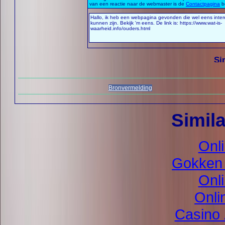
Bronvermelding
Simila
Onl
Gokken 
Onl
Onli
Casino