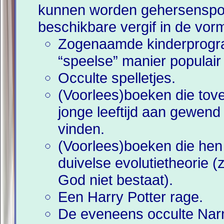
kunnen worden gehersenspoe
beschikbare vergif in de vor
Zogenaamde kinderprogra
“speelse” manier populai
Occulte spelletjes.
(Voorlees)boeken die tove
jonge leeftijd aan gewen
vinden.
(Voorlees)boeken die hen a
duivelse evolutietheorie 
God niet bestaat).
Een Harry Potter rage.
De eveneens occulte Narn