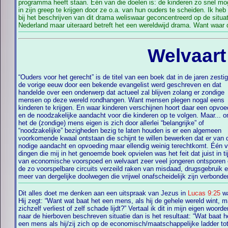
programma heeft staan. Één van die doelen is: de kinderen zo snel mog
in zijn greep te krijgen door ze o.a. van hun ouders te scheiden. Ik heb
bij het beschrijven van dit drama weliswaar geconcentreerd op de situat
Nederland maar uiteraard betreft het een wereldwijd drama. Want waar 
Welvaart
“Ouders voor het gerecht” is de titel van een boek dat in de jaren zesti
de vorige eeuw door een bekende evangelist werd geschreven en dat
handelde over een onderwerp dat actueel zal blijven zolang er zondige
mensen op deze wereld rondhangen. Want mensen plegen nogal eens
kinderen te krijgen. En waar kinderen verschijnen hoort daar een opvoe
en de noodzakelijke aandacht voor die kinderen op te volgen. Maar... 
het de (zondige) mens eigen is zich door allerlei “belangrijke” of
“noodzakelijke” bezigheden bezig te laten houden is er een algemeen
voorkomende kwaal ontstaan die schijnt te willen bewerken dat er van 
nodige aandacht en opvoeding maar ellendig weinig terechtkomt. Één 
dingen die mij in het genoemde boek opvielen was het feit dat juist in ti
van economische voorspoed en welvaart zeer veel jongeren ontsporen 
de zo voorspelbare circuits verzeild raken van misdaad, drugsgebruik 
meer van dergelijke doolwegen die vrijwel onafscheidelijk zijn verbond
Dit alles doet me denken aan een uitspraak van Jezus in
Lucas 9:25
w
heeft geholpen door hen te weinig
Hij zegt: “Want wat baat het een mens, als hij de gehele wereld wint, m
liefde ontbreekt en nog slechts de zucht naar eer, materiële rijkdom, carr
zichzelf verliest of zelf schade lijdt?” Vertaal ik dit in mijn eigen woorde
en status de dienst uitmaakt zal uiteindelijk alles kapotgaan wat ee
naar de hierboven beschreven situatie dan is het resultaat: “Wat baat h
mensenleven echt waardevol kan maken. Want welvaart verwaarloost d
een mens als hij/zij zich op de economisch/maatschappelijke ladder to