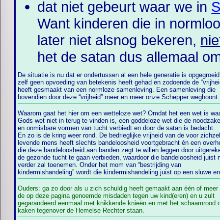
dat niet gebeurt waar we in
S
Want kinderen die in normloo
later niet alsnog bekeren,
nie
het de satan dus allemaal om
De situatie is nu dat er ondertussen al een hele generatie is opgegroeid
“vrijheid” die nu al een normloze generatie heeft afgeleverd waarbi
zelf geen opvoeding van betekenis heeft gehad en zodoende de “vrijhei
meerdere vormen van kindermishandeling voorkomen. Een “vrijheid” die 
heeft gesmaakt van een normloze samenleving. Een samenleving die
via een wetteloze wet hetgeen van de opvoeding nog was overgebleven nog
bovendien door deze “vrijheid” meer en meer onze Schepper weghoont
Waarom gaat het hier om een wetteloze wet? Omdat het een wet is wa
Gods wet niet in terug te vinden is, een goddeloze wet die de noodzake
en onmisbare vormen van tucht verbiedt en door de satan is bedacht.
En zo is de kring weer rond. De bedrieglijke vrijheid van de voor zichzel
klaarstond om deze losgeslagen jongeren door zonde en wetteloosheid aa
levende mens heeft slechts bandeloosheid voortgebracht én een overh
de ketting te leggen. Wie aan die ketting vastzit en zich niet alsnog 
die deze bandeloosheid aan banden zegt te willen leggen door uitgerek
Jezus Christus bekeert, zal terechtkomen in het dodenrijk. En geef nu e
de gezonde tucht te gaan verbieden, waardoor die bandeloosheid juist 
een eerlijk antwoord op deze vraag: “Was dát nou de vrijheid die men da
verder zal toenemen. Onder het mom van “bestrijding van
kindermishandeling” wordt die kindermishandeling juist op een sluwe e
Ouders: ga zo door als u zich schuldig heeft gemaakt aan één of meer
de op deze pagina genoemde misdaden tegen uw kind(eren) en u zult
gegarandeerd eenmaal met knikkende knieën en met het schaamrood 
kaken tegenover de Hemelse Rechter staan.