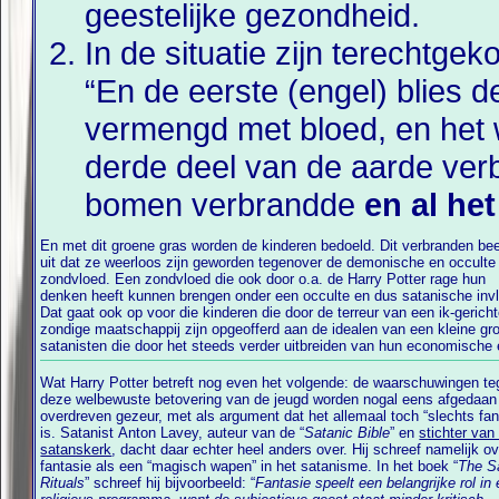
geestelijke gezondheid.
In de situatie zijn terechtge
“En de eerste (engel) blies 
vermengd met bloed, en het 
derde deel van de aarde ver
bomen verbrandde
en al he
En met dit groene gras worden de kinderen bedoeld. Dit verbranden bee
politieke macht de (wereld)bevolking in hun greep hebben weten te krijg
uit dat ze weerloos zijn geworden tegenover de demonische en occulte
En dan te bedenken dat massa's ouders daar zelf aan hebben meegewerkt
zondvloed. Een zondvloed die ook door o.a. de Harry Potter rage hun
door hun hebzucht, hun eergevoel, het persé moeten bezitten van een eigen
denken heeft kunnen brengen onder een occulte en dus satanische inv
huis en hun jacht naar een “succesvolle” carrière. Zoals de titel van
Dat gaat ook op voor die kinderen die door de terreur van een ik-gericht
pagina al doet vermoeden zullen zij het, eenmaal staande tegenover 
zondige maatschappij zijn opgeofferd aan de idealen van een kleine gr
satanisten die door het steeds verder uitbreiden van hun economische
Wat Harry Potter betreft nog even het volgende: de waarschuwingen t
deze welbewuste betovering van de jeugd worden nogal eens afgedaan
overdreven gezeur, met als argument dat het allemaal toch “slechts fan
is. Satanist Anton Lavey, auteur van de “
Satanic Bible
” en
stichter van
satanskerk
, dacht daar echter heel anders over. Hij schreef namelijk ov
fantasie als een “magisch wapen” in het satanisme. In het boek “
The S
Rituals
” schreef hij bijvoorbeeld: “
Fantasie speelt een belangrijke rol in 