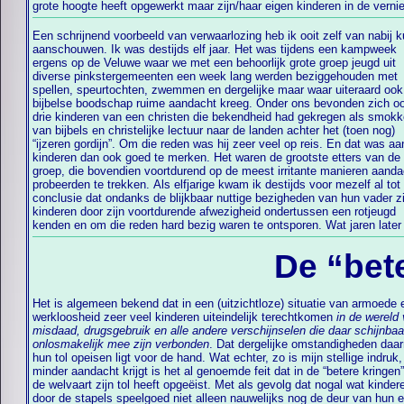
grote hoogte heeft opgewerkt maar zijn/haar eigen kinderen in de vernie
Een schrijnend voorbeeld van verwaarlozing heb ik ooit zelf van nabij 
geheel onverwacht nog eens bevestigd werd door iemand die één va
aanschouwen. Ik was destijds elf jaar. Het was tijdens een kampweek
kinderen als volwassene had meegemaakt. Hoe het hen verder is vergaan is
ergens op de Veluwe waar we met een behoorlijk grote groep jeugd uit
mij onbekend, ik neem maar aan dat ze uiteindelijk toch goed terecht zijn
diverse pinkstergemeenten een week lang werden beziggehouden met
gekomen maar dat laatste kan niet wegnemen dat er al vroeg in hun leven
spellen, speurtochten, zwemmen en dergelijke maar waar uiteraard ook
veel schade is ontstaan in hun kinderziel. Het hele voorval gaf mij destijd
bijbelse boodschap ruime aandacht kreeg. Onder ons bevonden zich o
de overtuiging dat ook de schijnbaar nobele motieven van de christen 
drie kinderen van een christen die bekendheid had gekregen als smokk
van bijbels en christelijke lectuur naar de landen achter het (toen nog)
“ijzeren gordijn”. Om die reden was hij zeer veel op reis. En dat was aa
kinderen dan ook goed te merken. Het waren de grootste etters van de
groep, die bovendien voortdurend op de meest irritante manieren aanda
probeerden te trekken. Als elfjarige kwam ik destijds voor mezelf al tot
conclusie dat ondanks de blijkbaar nuttige bezigheden van hun vader zi
kinderen door zijn voortdurende afwezigheid ondertussen een rotjeugd
kenden en om die reden hard bezig waren te ontsporen. Wat jaren later
De “bet
Het is algemeen bekend dat in een (uitzichtloze) situatie van armoede 
werkloosheid zeer veel kinderen uiteindelijk terechtkomen
in de wereld
misdaad, drugsgebruik en alle andere verschijnselen die daar schijnbaa
onlosmakelijk mee zijn verbonden
. Dat dergelijke omstandigheden daa
hun tol opeisen ligt voor de hand. Wat echter, zo is mijn stellige indruk,
minder aandacht krijgt is het al genoemde feit dat in de “betere kringen
de welvaart zijn tol heeft opgeëist. Met als gevolg dat nogal wat kinder
door de stapels speelgoed niet alleen nauwelijks nog de deur van hun 