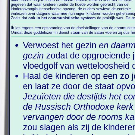
gegeven dat waar kinderen onder de hoede worden gebracht van de
kinderopvang/buitenschoolse opvang, de ouders sowieso de controle
verliezen over datgene waarmee hun eigen kinderen worden gehersens
Zoals dat
ook in het communistische systeem
de praktijk was. De t
Ik las ergens een opsomming van de doelstellingen van de communist
beleid van de satan uit. Enkele punten uit dit communistische/satanis
Omdat deze goddelozen in dienst staan van de satan voeren zij dus he
Verwoest het gezin
en daarm
gezin
zodat de opgroeiende j
vloedgolf van wetteloosheid 
Haal de kinderen op een zo jo
en laat ze door de staat opv
Jezuïeten die destijds het 
de Russisch Orthodoxe kerk t
vervangen door de rooms kath
zou slagen als zij de kinde