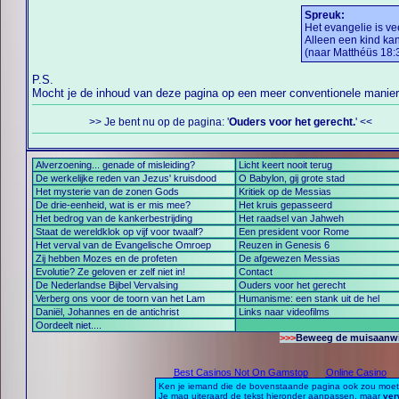
Spreuk:
Het evangelie is ve
Alleen een kind kan
(naar Matthéüs 18:
P.S.
Mocht je de inhoud van deze pagina op een meer conventionele manie
>> Je bent nu op de pagina: '
Ouders voor het gerecht.
' <<
Alverzoening... genade of misleiding?
Licht keert nooit terug
De werkelijke reden van Jezus' kruisdood
O Babylon, gij grote stad
Het mysterie van de zonen Gods
Kritiek op de Messias
De drie-eenheid, wat is er mis mee?
Het kruis gepasseerd
Het bedrog van de kankerbestrijding
Het raadsel van Jahweh
Staat de wereldklok op vijf voor twaalf?
Een president voor Rome
Het verval van de Evangelische Omroep
Reuzen in Genesis 6
Zij hebben Mozes en de profeten
De afgewezen Messias
Evolutie? Ze geloven er zelf niet in!
Contact
De Nederlandse Bijbel Vervalsing
Ouders voor het gerecht
Verberg ons voor de toorn van het Lam
Humanisme: een stank uit de hel
Daniël, Johannes en de antichrist
Links naar videofilms
Oordeelt niet....
>>>
Beweeg de muisaanwijz