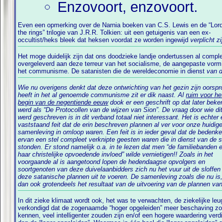
Enzovoort, enzovoort.
Even een opmerking over de Narnia boeken van C.S. Lewis en de “
Lor
the rings
” trilogie van J.R.R. Tolkien: uit een getuigenis van een ex-
occultist/heks bleek dat heksen voordat ze worden ingewijd
verplicht z
Het moge duidelijk zijn dat ons doodzieke landje ondertussen al comple
overgeleverd aan deze terreur van het socialisme, de aangepaste vor
het communisme. De satanisten die de wereldeconomie in dienst
van 
Wie nu overigens denkt dat deze ontwrichting van het gezin zijn oorsp
heeft in het al genoemde communisme zit er dik naast. Al
ruim voor he
begin van de negentiende eeuw
dook er een geschrift op dat later beke
werd als “De Protocollen van de wijzen van Sion”. De vraag door wie dit
werd geschreven is in dit verband totaal niet interessant. Het is echter
vaststaand feit dat de erin beschreven plannen al ver voor onze huidig
samenleving in omloop waren. Een feit is in ieder geval dat de bedenke
ervan een stel compleet verknipte geesten waren die in dienst van de 
stonden. Er stond namelijk o.a. in te lezen dat men “de familiebanden 
haar christelijke opvoedende invloed” wilde vernietigen!! Zoals in het
voorgaande al is aangetoond lopen de hedendaagse opvolgers en
soortgenoten van deze duivelaanbidders zich nu het vuur uit de sloffe
deze satanische plannen uit te voeren. De samenleving zoals die nu is,
dan ook grotendeels het resultaat van de uitvoering van de plannen va
In dit zieke klimaat wordt ook, het was te verwachten, de ziekelijke le
verkondigd dat de zogenaamde “hoger opgeleiden” meer beschaving z
kennen, veel intelligenter zouden zijn en/of een hogere waardering ver