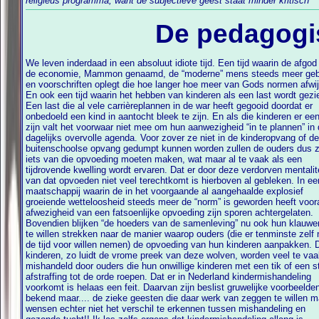
religieus programma, want de subjectieve geest staat minder kritisch
De pedagogis
We leven inderdaad in een absoluut idiote tijd. Een tijd waarin de afgod
de economie, Mammon genaamd, de “moderne” mens steeds meer geboden
en voorschriften oplegt die hoe langer hoe meer van Gods normen afwi
En ook een tijd waarin het hebben van kinderen als een last wordt gezien.
Een last die al vele carrièreplannen in de war heeft gegooid doordat er
onbedoeld een kind in aantocht bleek te zijn. En als die kinderen er e
zijn valt het voorwaar niet mee om hun aanwezigheid “in te plannen” in de
dagelijks overvolle agenda. Voor zover ze niet in de kinderopvang of de
buitenschoolse opvang gedumpt kunnen worden zullen de ouders dus z
iets van die opvoeding moeten maken, wat maar al te vaak als een
tijdrovende kwelling wordt ervaren. Dat er door deze verdorven mentalit
van dat opvoeden niet veel terechtkomt is hierboven al gebleken. In een
maatschappij waarin de in het voorgaande al aangehaalde explosief
groeiende wetteloosheid steeds meer de “norm” is geworden heeft voor
afwezigheid van een fatsoenlijke opvoeding zijn sporen achtergelaten.
Bovendien blijken “de hoeders van de samenleving” nu ook hun klauwen
te willen strekken naar de manier waarop ouders (die er tenminste zelf nog
de tijd voor willen nemen) de opvoeding van hun kinderen aanpakken. 
kinderen, zo luidt de vrome preek van deze wolven, worden veel te vaak
mishandeld door ouders die hun onwillige kinderen met een tik of een stevige
afstraffing tot de orde roepen. Dat er in Nederland kindermishandeling
voorkomt is helaas een feit. Daarvan zijn beslist gruwelijke voorbeelden
bekend maar.... de zieke geesten die daar werk van zeggen te willen 
wensen echter niet het verschil te erkennen tussen mishandeling en