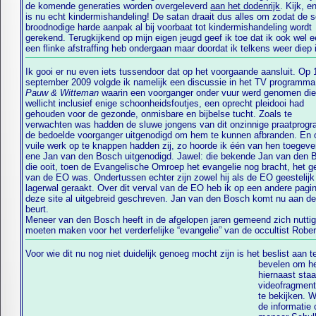
de komende generaties worden overgeleverd
aan het dodenrijk
. Kijk, e
is nu echt kindermishandeling! De satan draait dus alles om zodat de
broodnodige harde aanpak al bij voorbaat tot kindermishandeling wordt
gerekend. Terugkijkend op mijn eigen jeugd geef ik toe dat ik ook wel 
een flinke afstraffing heb ondergaan maar doordat ik telkens weer diep 
Ik gooi er nu even iets tussendoor dat op het voorgaande aansluit. Op 
september 2009 volgde ik namelijk een discussie in het TV programma
Pauw & Witteman
waarin een voorganger onder vuur werd genomen die
wellicht inclusief enige schoonheidsfoutjes, een oprecht pleidooi had
gehouden voor de gezonde, onmisbare en bijbelse tucht. Zoals te
verwachten was hadden de sluwe jongens van dit onzinnige praatprogramma
de bedoelde voorganger uitgenodigd om hem te kunnen afbranden. En om dit
vuile werk op te knappen hadden zij, zo hoorde ik één van hen toegeve
ene Jan van den Bosch uitgenodigd. Jawel: die bekende Jan van den Bosch
die ooit, toen de Evangelische Omroep het evangelie nog bracht, het g
van de EO was. Ondertussen echter zijn zowel hij als de EO geestelijk aan
lagerwal geraakt. Over dit verval van de EO heb ik op een andere pagina van
deze site al uitgebreid geschreven. Jan van den Bosch komt nu aan d
beurt.
Meneer van den Bosch heeft in de afgelopen jaren gemeend zich nuttig
moeten maken voor het verderfelijke “evangelie” van de occultist Robert
Voor wie dit nu nog niet duidelijk genoeg mocht zijn
is het beslist aan t
bevelen om h
hiernaast sta
videofragmen
te bekijken. 
de informatie 