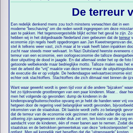
De terreur 
Een redelijk denkend mens zou toch minstens verwachten dat in een
moderne “beschaving” om die reden wordt ingegrepen om deze missta
aan te pakken. Het tegenovergestelde blijkt echter het geval te zijn. Zo
hebben wij in het
dolgedraaide Nederland zien gebeuren dat de
terreur
v
welvaart
economie zijn regels heeft opgedrongen aan Jan Kweetnergensvan die,
realiteit is dat waar mensen zo in besl
stel ik telkens weer vast, zich maar al te vaak heeft laten inpakken do
worden genomen door al die arbeidsgek
zucht naar steeds meer welvaart. In Nazi Duitsland heerste eveneens 
het de satan is gelukt dat men voor d
terreur van een economie, een oorlogseconomie die talloze dwangarbei
dingen die eeuwig blijven geen tijd m
door uitputting de dood in jaagde. En dat allemaal onder het op de foto 
over heeft. De Nazi terreur is nu 
getoonde welbekende maar bedrieglijke motto. Talloze malen was het e
aangepast en in een ander jasje (le
niet de arbeid die “vrij” maakte van deze terreur maar de uitputtingsdoo
maatpak) gestoken maar het is dezelf
de executie die er op volgde. De hedendaagse welvaartseconomie eist
echter ook slachtoffers. Slachtoffers die zich ditmaal niet binnen de ijz
Want waar gewerkt wordt is geen tijd voor al die andere “bijzaken” waa
het zo tijdrovende grootbrengen van een paar kinderen. Maar... daar he
men het volgende op gevonden: dump de kinderen in de
kinderopvang/buitenschoolse opvang en je hebt de handen weer vrij vo
hetgeen door de regering veel belangrijker wordt gevonden, bijvoorbeel
inkomsten van de staatskas. Dit laatste wordt zelfs zo belangrijk gevo
dat de terreur van de economie ook gezinnen met één ouder die op ee
uitkering zijn aangewezen onder druk zet om, ten koste van de zorg en
aandacht voor de kinderen, één of meer banen aan te nemen. Zodat di
staatskas en de betrokken gemeentekas van deze “onkostenposten” w
ontlast. Men wil kennelijk niet beseffen dat die “uitgespaarde” kosten