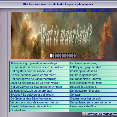
Klik hier voor info over de laatst toegevoegde pagina's.
Best Casinos Not On Gamstop
Online Casino
Alverzoening... genade of misleiding?
Licht keert nooit terug
De werkelijke reden van Jezus' kruisdood
O Babylon, gij grote stad
Het mysterie van de zonen Gods
Kritiek op de Messias
De drie-eenheid, wat is er mis mee?
Het kruis gepasseerd
Het bedrog van de kankerbestrijding
Het raadsel van Jahweh
Staat de wereldklok op vijf voor twaalf?
Een president voor Rome
Het verval van de Evangelische Omroep
Reuzen in Genesis 6
Zij hebben Mozes en de profeten
De afgewezen Messias
Evolutie? Ze geloven er zelf niet in!
Contact
De Nederlandse Bijbel Vervalsing
Ouders voor het gerecht
Verberg ons voor de toorn van het Lam
Humanisme: een stank uit de hel
Daniël, Johannes en de antichrist
Links naar videofilms
Oordeelt niet....
>>>
Beweeg de muisaanwijz