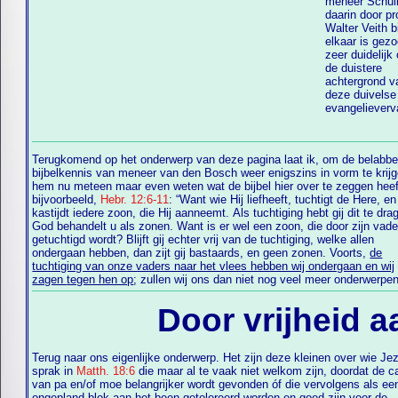
meneer Schull
daarin door pr
Walter Veith bi
elkaar is gezo
zeer duidelijk
de duistere
achtergrond van
deze duivelse
evangelieverv
Terugkomend op het onderwerp van deze pagina laat ik, om de belabbe
bijbelkennis van meneer van den Bosch weer enigszins in vorm te krijgen,
hem nu meteen maar even weten wat de bijbel hier over te zeggen heeft
bijvoorbeeld,
Hebr. 12:6-11
: “Want wie Hij liefheeft, tuchtigt de Here, en
kastijdt iedere zoon, die Hij aanneemt. Als tuchtiging hebt gij dit te dragen:
God behandelt u als zonen. Want is er wel een zoon, die door zijn vader niet
getuchtigd wordt? Blijft gij echter vrij van de tuchtiging, welke allen
ondergaan hebben, dan zijt gij bastaards, en geen zonen. Voorts,
de
tuchtiging van onze vaders naar het vlees hebben wij ondergaan en wij
zagen tegen hen op
; zullen wij ons dan niet nog veel meer onderwerpe
Door vrijheid a
Terug naar ons eigenlijke onderwerp. Het zijn deze kleinen over wie Je
sprak in
Matth. 18:6
die maar al te vaak niet welkom zijn, doordat de ca
verschijnen als de carrière van pa en/of moe zijn glans begint te v
van pa en/of moe belangrijker wordt gevonden óf die vervolgens als ee
(niets is hier blijvend!!). Massa's duur speelgoed kunnen deze werkelijk
ongepland blok aan het been getolereerd worden en goed zijn voor de