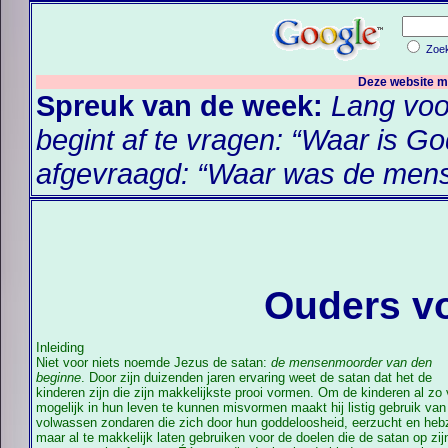
Zoek
Deze website 
Spreuk van de week:
Lang voo
begint af te vragen: “Waar is Go
afgevraagd: “Waar was de men
Ouders vo
Inleiding
Niet voor niets noemde Jezus de satan:
de mensenmoorder van den
beginne
. Door zijn duizenden jaren ervaring weet de satan dat het de
de teugels over te nemen. En zoals, volgens een bekend gezegde, de
kinderen zijn die zijn makkelijkste prooi vormen. Om de kinderen al zo
revolutie haar eigen kinderen verslindt zo is ook deze goddeloze w
mogelijk in hun leven te kunnen misvormen maakt hij listig gebruik van
bezig de kinderen te verslinden. De satan haat namelijk kinderen omdat
volwassen zondaren die zich door hun goddeloosheid, eerzucht en heb
maar al te makkelijk laten gebruiken voor de doelen die de satan op zij