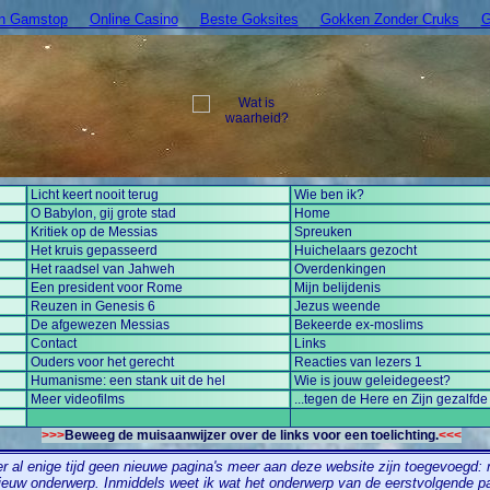
On Gamstop
Online Casino
Beste Goksites
Gokken Zonder Cruks
G
Licht keert nooit terug
Wie ben ik?
O Babylon, gij grote stad
Home
Kritiek op de Messias
Spreuken
Het kruis gepasseerd
Huichelaars gezocht
Het raadsel van Jahweh
Overdenkingen
Een president voor Rome
Mijn belijdenis
Reuzen in Genesis 6
Jezus weende
De afgewezen Messias
Bekeerde ex-moslims
Contact
Links
Ouders voor het gerecht
Reacties van lezers 1
Humanisme: een stank uit de hel
Wie is jouw geleidegeest?
Meer videofilms
...tegen de Here en Zijn gezalfde
>>>
Beweeg de muisaanwijzer over de links voor een toelichting.
<<<
r al enige tijd geen nieuwe pagina's meer aan deze website zijn toegevoegd: 
nieuw onderwerp. Inmiddels weet ik wat het onderwerp van de eerstvolgende p