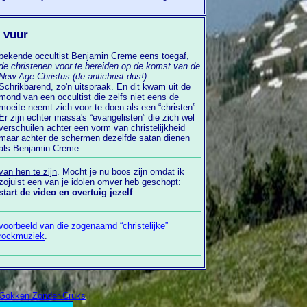
 vuur
bekende occultist Benjamin Creme eens toegaf,
de christenen voor te bereiden op de komst van de
New Age Christus (de antichrist dus!)
.
Schrikbarend, zo'n uitspraak. En dit kwam uit de
mond van een occultist die zelfs niet eens de
moeite neemt zich voor te doen als een “christen”.
Er zijn echter massa's “evangelisten” die zich wel
verschuilen achter een vorm van christelijkheid
ar achter de schermen dezelfde satan dienen
als Benjamin Creme.
van hen te zijn
. Mocht je nu boos zijn omdat ik
zojuist een van je idolen omver heb geschopt:
start de video en overtuig jezelf
.
voorbeeld van die zogenaamd “christelijke”
rockmuziek
.