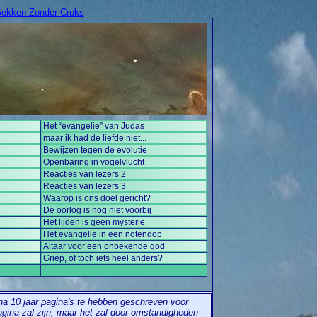
okken Zonder Cruks
Het “evangelie” van Judas
maar ik had de liefde niet...
Bewijzen tegen de evolutie
Openbaring in vogelvlucht
Reacties van lezers 2
Reacties van lezers 3
Waarop is ons doel gericht?
De oorlog is nog niet voorbij
Het lijden is geen mysterie
Het evangelie in een notendop
Altaar voor een onbekende god
Griep, of toch iets heel anders?
na 10 jaar pagina's te hebben geschreven voor
agina zal zijn, maar het zal door omstandigheden