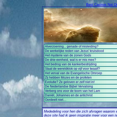
Best Casinos Not 
Alverzoening... genade of misleiding?
De werkelijke reden van Jezus' kruisdood
Het mysterie van de zonen Gods
De drie-eenheid, wat is er mis mee?
Het bedrog van de kankerbestrijding
Staat de wereldklok op vijf voor twaalf?
Het verval van de Evangelische Omroep
Zij hebben Mozes en de profeten
Evolutie? Ze geloven er zelf niet in!
De Nederlandse Bijbel Vervalsing
Verberg ons voor de toorn van het Lam
Daniël, Johannes en de antichrist
Oordeelt niet....
Mededeling voor hen die zich afvragen waarom e
deze site had ik geen inspiratie meer voor een 