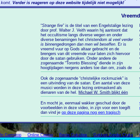
r komt.
Verder is reageren op deze website tijdelijk niet mogelijk!
Vreemd
“
Strange fire
” is de titel van een Engelstalige lezing
door prof. Walter J. Veith waarin hij aantoont dat
het occultisme langs diverse wegen en onder
diverse benamingen het christendom al
veel verder
is binnengedrongen dan men wil beseffen
. Er is
vreemd vuur op Gods altaar gebracht en de
brengers van dit vreemde vuur laten zich hiervoor
door de satan gebruiken. Onder andere de
zogenaamde “Toronto Blessing” diende in zijn
ma
hoogtijdagen nergens anders toe dan om, zoals de
Ook de zogenaamde “christelijke rockmuziek” is
een uitvinding van de satan. Een aantal van deze
musici worden in deze lezing ontmaskerd als
dienaren van de hel.
Michael W. Smith blijkt één
En mocht je, eenmaal wakker geschud door de
voorbeelden in deze video, in zijn voor een toegift
dan vind je
op deze pagina nog een tragisch