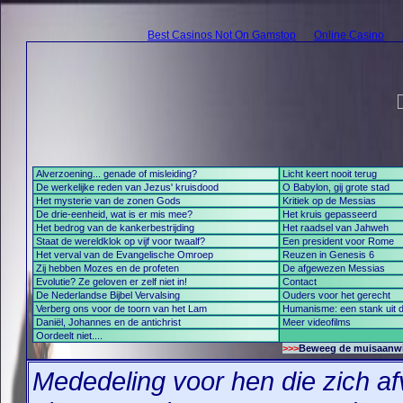
Best Casinos Not On Gamstop
Online Casino
Alverzoening... genade of misleiding?
Licht keert nooit terug
De werkelijke reden van Jezus' kruisdood
O Babylon, gij grote stad
Het mysterie van de zonen Gods
Kritiek op de Messias
De drie-eenheid, wat is er mis mee?
Het kruis gepasseerd
Het bedrog van de kankerbestrijding
Het raadsel van Jahweh
Staat de wereldklok op vijf voor twaalf?
Een president voor Rome
Het verval van de Evangelische Omroep
Reuzen in Genesis 6
Zij hebben Mozes en de profeten
De afgewezen Messias
Evolutie? Ze geloven er zelf niet in!
Contact
De Nederlandse Bijbel Vervalsing
Ouders voor het gerecht
Verberg ons voor de toorn van het Lam
Humanisme: een stank uit d
Daniël, Johannes en de antichrist
Meer videofilms
Oordeelt niet....
>>>
Beweeg de muisaanwijz
Mededeling voor hen die zich af