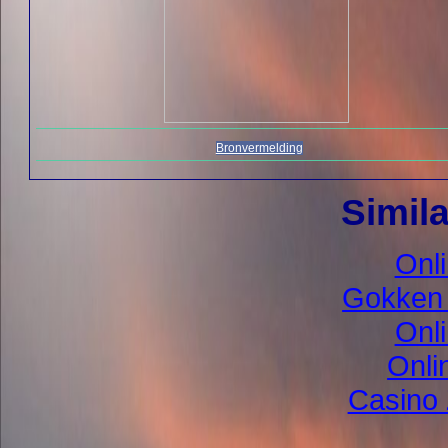
Bronvermelding
Simila
Onl
Gokken 
Onl
Onli
Casino