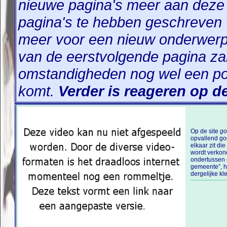
nieuwe pagina's meer aan deze 
pagina's te hebben geschreven v
meer voor een nieuw onderwerp.
van de eerstvolgende pagina zal
omstandigheden nog wel een po
komt.
Verder is reageren op de
Op de site
go
opvallend go
dan is het vo
elkaar zit die door figuren zoals o.a. Rick Warre
levensreddende tegengif aan te raden deze lezin
wordt verkon
over dit onder
ondertussen onde
Deze lezing bestaa
gemeente”, h
dergelijke kleu