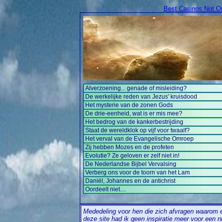
Best Casinos Not 
Alverzoening... genade of misleiding?
De werkelijke reden van Jezus' kruisdood
Het mysterie van de zonen Gods
De drie-eenheid, wat is er mis mee?
Het bedrog van de kankerbestrijding
Staat de wereldklok op vijf voor twaalf?
Het verval van de Evangelische Omroep
Zij hebben Mozes en de profeten
Evolutie? Ze geloven er zelf niet in!
De Nederlandse Bijbel Vervalsing
Verberg ons voor de toorn van het Lam
Daniël, Johannes en de antichrist
Oordeelt niet....
Mededeling voor hen die zich afvragen waarom e
deze site had ik geen inspiratie meer voor een 