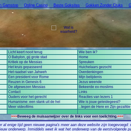
On Gamstop
Online Casino
Beste Goksites
Gokken Zonder Cruks
G
Licht keert nooit terug
Wie ben ik?
O Babylon, gij grote stad
Home
Kritiek op de Messias
Spreuken
Het kruis gepasseerd
Huichelaars gezocht
Het raadsel van Jahweh
Overdenkingen
Een president voor Rome
Mijn belijdenis
Reuzen in Genesis 6
Jezus weende
De afgewezen Messias
Bekeerde ex-moslims
Contact
Links
Ouders voor het gerecht
Reacties van lezers 1
Humanisme: een stank uit de hel
Wie is jouw geleidegeest?
Meer videofilms
...tegen de Here en Zijn gezalfde
>>>
Beweeg de muisaanwijzer over de links voor een toelichting.
<<<
r al enige tijd geen nieuwe pagina's meer aan deze website zijn toegevoegd: 
nieuw onderwerp. Inmiddels weet ik wat het onderwerp van de eerstvolgende p