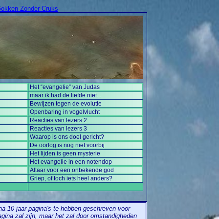
okken Zonder Cruks
Het “evangelie” van Judas
maar ik had de liefde niet...
Bewijzen tegen de evolutie
Openbaring in vogelvlucht
Reacties van lezers 2
Reacties van lezers 3
Waarop is ons doel gericht?
De oorlog is nog niet voorbij
Het lijden is geen mysterie
Het evangelie in een notendop
Altaar voor een onbekende god
Griep, of toch iets heel anders?
na 10 jaar pagina's te hebben geschreven voor
agina zal zijn, maar het zal door omstandigheden