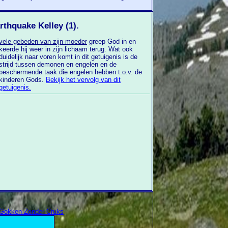
rthquake Kelley (1).
vele gebeden van zijn moeder
greep God in en
keerde hij weer in zijn lichaam terug. Wat ook
duidelijk naar voren komt in dit getuigenis is de
strijd tussen demonen en engelen en de
beschermende taak die engelen hebben t.o.v. de
kinderen Gods.
Bekijk het vervolg van dit
getuigenis.