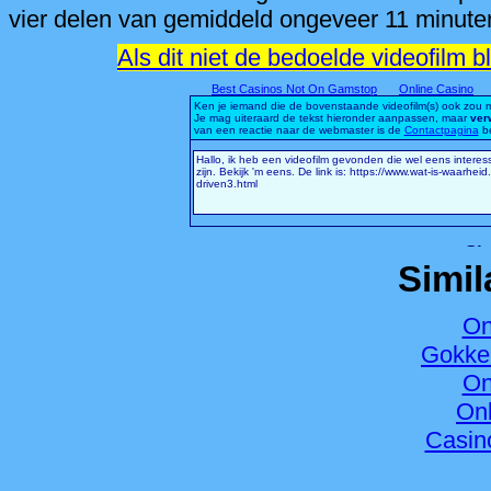
vier delen van gemiddeld ongeveer 11 minute
Als dit niet de bedoelde videofilm bli
Simil
On
Gokke
On
Onl
Casin