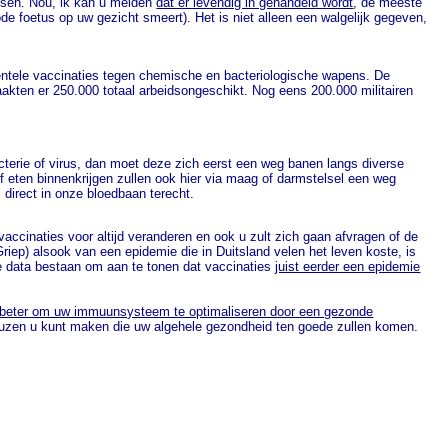
ssen. Nou, ik kan u melden
dat er levendig in gehandeld wordt
, de meeste
de foetus op uw gezicht smeert). Het is niet alleen een walgelijk gegeven,
mentele vaccinaties tegen chemische en bacteriologische wapens. De
aakten er 250.000 totaal arbeidsongeschikt. Nog eens 200.000 militairen
terie of virus, dan moet deze zich eerst een weg banen langs diverse
f eten binnenkrijgen zullen ook hier via maag of darmstelsel een weg
l direct in onze bloedbaan terecht.
vaccinaties voor altijd veranderen en ook u zult zich gaan afvragen of de
iep) alsook van een epidemie die in Duitsland velen het leven koste, is
e data bestaan om aan te tonen dat vaccinaties
juist eerder een epidemie
 beter om uw immuunsysteem te optimaliseren door een gezonde
keuzen u kunt maken die uw algehele gezondheid ten goede zullen komen.