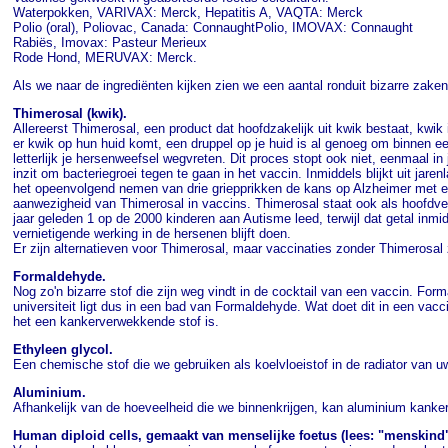
Waterpokken, VARIVAX: Merck, Hepatitis A, VAQTA: Merck
Polio (oral), Poliovac, Canada: ConnaughtPolio, IMOVAX: Connaught
Rabiës, Imovax: Pasteur Merieux
Rode Hond, MERUVAX: Merck.
Als we naar de ingrediënten kijken zien we een aantal ronduit bizarre zaken
Thimerosal (kwik).
Allereerst Thimerosal, een product dat hoofdzakelijk uit kwik bestaat, kw
er kwik op hun huid komt, een druppel op je huid is al genoeg om binnen 
letterlijk je hersenweefsel wegvreten. Dit proces stopt ook niet, eenmaal in
inzit om bacteriegroei tegen te gaan in het vaccin. Inmiddels blijkt uit ja
het opeenvolgend nemen van drie griepprikken de kans op Alzheimer met een
aanwezigheid van Thimerosal in vaccins. Thimerosal staat ook als hoofdverd
jaar geleden 1 op de 2000 kinderen aan Autisme leed, terwijl dat getal inmi
vernietigende werking in de hersenen blijft doen.
Er zijn alternatieven voor Thimerosal, maar vaccinaties zonder Thimerosal 
Formaldehyde.
Nog zo'n bizarre stof die zijn weg vindt in de cocktail van een vaccin. Fo
universiteit ligt dus in een bad van Formaldehyde. Wat doet dit in een 
het een kankerverwekkende stof is.
Ethyleen glycol.
Een chemische stof die we gebruiken als koelvloeistof in de radiator van uw a
Aluminium.
Afhankelijk van de hoeveelheid die we binnenkrijgen, kan aluminium kanker 
Human diploid cells, gemaakt van menselijke foetus (lees: "menskind"