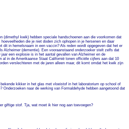
erken (dimethyl kwik) hebben speciale handschoenen aan die voorkomen dat
 hoeveelheden die je niet doden zich ophopen in je hersenen en daar
 doet dit in hemelsnaam in een vaccin? Als reden wordt opgegeven dat het er
zoals Alzheimer (dementie). Een vooraanstaand onderzoeker stelt zelfs dat
aar een explosie is in het aantal gevallen van Alzheimer en de
l in de Amerikaanse Staat Californië tonen officiële cijfers aan dat 10
worden verslechteren met de jaren alleen maar, dit komt omdat het kwik zijn
ekende kikker in het glas met vloeistof in het laboratorium op school of
riep? Onderzoeken naar de werking van Formaldehyde hebben aangetoond dat
eer giftige stof. Tja, wat moet ik hier nog aan toevoegen?