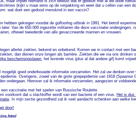
, maar vrijwel niemand is zich bewust wat er gebeurt met al die dode foetu
chtcrèmes (kijkt u maar eens op de verpakking en weet dat u cellen van een do
erom: wat doet een gedood menskind in een vaccin?
en hebben gekregen voordat de golfoorlog uitbrak in 1991. Het betrof experi
later. Van de 650.000 ingezette militairen die deze vaccinatie ondergingen, r
litairen, oftewel tweederde van alle gevaccineerde mannen en vrouwen.
tegen allerlei ziekten, bekend en onbekend. Komen we in contact met een bac
iekten, dan dienen onze longen als barrière. Ziekten die we via ons drinken o
lijke beschermingslagen
, het levende virus (plus al dat andere gif) komt vrijwe
veel mogelijk goed onderbouwde informatie verzamelen. Het zal uw denken over 
en epidemie. Overigens, zowel van de grote griepepidemie van 1918 (Spaanse Gr
en ondergaan. Hierover zal ik informatie verzamelen, aangezien er voldoend
 een vaccinatie met het spelen van Russische Roulette.
m voorkomt dat u slachtoffer wordt van een bacterie of een virus.
Het is dus
inatie
. In mijn sectie gezondheid zal ik veel aandacht schenken aan welke 
het door!
cins.html