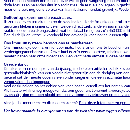
Veel mensen hebben een mening over wel of geen wetgeving rondom abortus
dode foetussen
belanden dus in vaccinaties
, de rest als collageen in gezi
maar er is ook nog eens sprake van kannibalisme, ronduit gruwelijk. Wed
Golfoorlog experimentele vaccinaties.
Ik zou nog even terugkomen op de vaccinaties die de Amerikaanse militair
gevolgen bleken ingrijpend, velen werden direct ziek, anderen pas maanden 
raakten deels arbeidsongeschikt, wat het totaal brengt op zo'n 450.000 mi
Een duidelijk en vreselijk voorbeeld hoe gevaarlijk vaccinaties kunnen zijn.
Ons immuunsysteem behoort ons te beschermen.
Ons immuunsysteem is er niet voor niets, het is er om ons te beschermen 
verdedigingsmechanismen. Onze huid is zo'n eerste barrière, inhaleren we z
moeten banen naar onze bloedbaan. Een vaccinatie
omzeilt al deze natuur
Overdenking.
Dit alles is maar een tipje van de ijsberg, in de kolom artikelen zal ik zo
gezondheidsrisico's van een vaccin niet groter zijn dan de dreiging van e
bekend dat de meeste doden vielen onder diegenen die een vaccinatie hadd
veroorzaken dan tegengaan
.
Veel deskundigen op het gebied van vaccinaties vergelijken het nemen van
Als laatste wil ik u nog meegeven dat een goed functionerend afweersystee
levensstijl, dan met een slecht immuunsysteem te vertrouwen op een vacc
Vind je dat meer mensen dit moeten weten?
Print deze informatie en geef 
Het bovenstaande is overgenomen van de website: www.eqgen.nl/vac