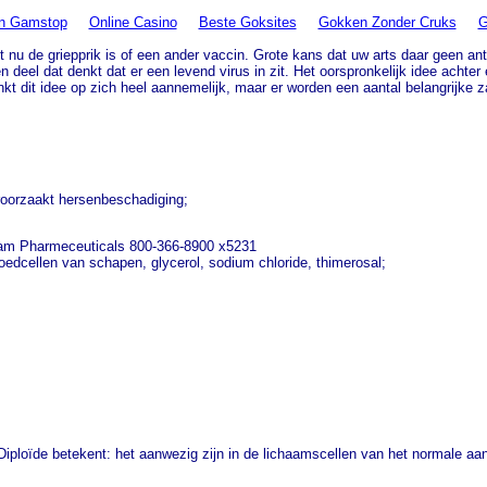
On Gamstop
Online Casino
Beste Goksites
Gokken Zonder Cruks
G
et nu de griepprik is of een ander vaccin. Grote kans dat uw arts daar geen a
een deel dat denkt dat er een levend virus in zit. Het oorspronkelijk idee ac
inkt dit idee op zich heel aannemelijk, maar er worden een aantal belangrijke z
roorzaakt hersenbeschadiging;
cham Pharmeceuticals 800-366-8900 x5231
oedcellen van schapen, glycerol, sodium chloride, thimerosal;
 Diploïde betekent: het aanwezig zijn in de lichaamscellen van het normale aa