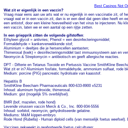
Best Casinos Not 
Wat zit er eigenlijk in een vaccin?
Vraag maar eens aan uw arts wat er nu eigenlijk in een vaccinatie zit, of h
vraagt wat er in een vaccin zit, dan is er een deel dat geen idee heeft en 
een antistof, door een kleine hoeveelheid van het virus te injecteren. Nu kl
een vaccin, laten we er een aantal op een rijtje zetten.
In een griepprik zitten de volgende gifstoffen
:
Ethyleen glycol = antivries; Phenol = een desinfecteringsmiddel;
Formaldehyde = kankerverwekkende stof;
Aluminium = deeltjes die je hersencellen aantasten;
Thimerosal (kwik) = desinfecteringsmiddel tast immuunsysteem aan en ve
Neomycin & Streptomycin = antibiotisch en geeft allergische reacties.
DPT - Difterie en Tetanus Toxoide en Pertussis Vaccine SmithKline Bee
Wat zit er in? Aluminium fosfate, formaldehyde, ammonium sulfaat, rode bl
Medium: porcine (PIG) pancreatic hydrolsate van kaasstof.
Hepatitis B
SmithKline Beecham Pharmaceuticals 800-633-8900 x5231
Inhoud: aluminum hydroxide, thimerosal.
Medium: gist (mogelijk 5% overblijfsel).
BMR (bof, mazelen, rode hond)
Levende virussen vaccin Merck & Co., Inc. 800-934-5556
Inhoud: sorbitol, neomycin, gehydroliseerde gelatine.
Mediums: M&M kippen-embryo.
Rode Hond (Rubella) - Human diploid cells (van menselijk foetus weefsel).
Vaccines gekweekt in geaborteerde foetus celculturen: