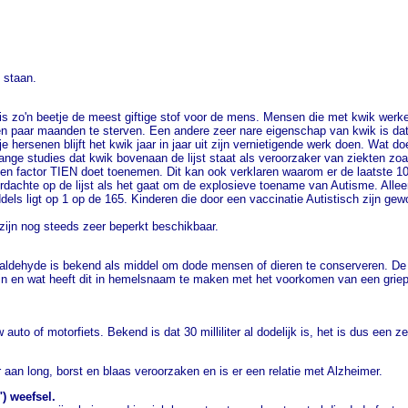
 staan.
ik is zo'n beetje de meest giftige stof voor de mens. Mensen die met kwik w
een paar maanden te sterven. Een andere zeer nare eigenschap van kwik is dat
 je hersenen blijft het kwik jaar in jaar uit zijn vernietigende werk doen. Wat
renlange studies dat kwik bovenaan de lijst staat als veroorzaker van ziekten 
 factor TIEN doet toenemen. Dit kan ook verklaren waarom er de laatste 10 j
achte op de lijst als het gaat om de explosieve toename van Autisme. Alleen a
ddels ligt op 1 op de 165. Kinderen die door een vaccinatie Autistisch zijn ge
zijn nog steeds zeer beperkt beschikbaar.
rmaldehyde is bekend als middel om dode mensen of dieren te conserveren. De b
vaccin en wat heeft dit in hemelsnaam te maken met het voorkomen van een g
uto of motorfiets. Bekend is dat 30 milliliter al dodelijk is, het is dus een z
aan long, borst en blaas veroorzaken en is er een relatie met Alzheimer.
) weefsel.